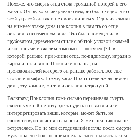
Похоже, что смерть отца стала громадной потерей в его
жизни. Он редко заговаривал о нем, но было видно, что с
этой утратой он так и не смог смириться. Одну из комнат
на нижнем этаже дома Приклопил в память об отце
оставил в неизменном виде. Это было помещение в
грубоватом деревенском стиле с обитой угловой скамьей
и кованными из железа лампами — «штубе»,[34] в
которой, раньше, при жизни отца, по-видимому, играли в
карты и пили вино. Пробники шнапса, на
производителей которого он раньше работал, все еще
стояли в шкафах. Позже, когда Похититель начал ремонт
дома, эту комнату он так и оставил нетронутой.
Вальтрауд Приклопил тоже сильно переживала смерть
своего мужа. Я не хочу здесь судить о ее жизни или
интерпретировать вещи, которые, может быть, не
соответствуют действительности. Я же с ней никогда не
встречалась. Но на мой сегодняшний взгляд после смерти
мужа она еще больше прикипела к сыну, пытаясь таким