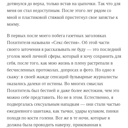
дотянулся до верха, только встав на цыпочки. Так что для
меня он стал недоступным. После этого лег рядом со
мной и пластиковой стяжкой пристегнул свое запястье к
моему.
В первых после моего побега газетных заголовках
Похитителя называли «Секс-бестия». Об этой части
своего заточения я рассказывать не буду — это последний
уголок моей личной сферы, который я хочу сохранить для
себя, после того, как мою жизнь в плену растрепали в
бесчисленных протоколах, допросах и фото. Но одно я
скажу: в своей жажде сенсаций бульварные журналисты
оказались далеки от истины. Во многих смыслах
Похититель был бестией и даже более жестоким, чем это
можно себе представить. Но не в этом. Естественно, я
подвергалась сексуальным нападкам — они стали частью
ежедневного шантажа, как тычки, удары кулаком, пинки
походя по кости голени. Все же в те ночи, которые я
должна была проводить наверху, прикованная к