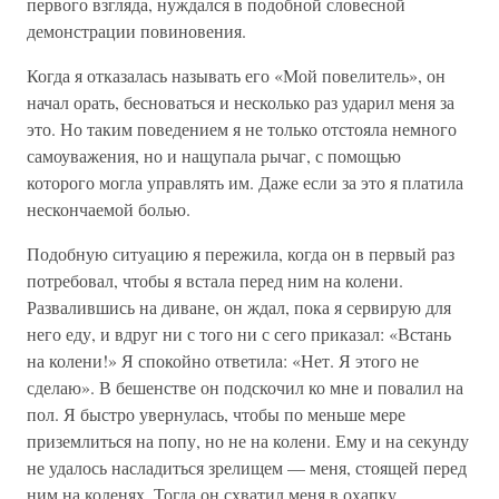
первого взгляда, нуждался в подобной словесной
демонстрации повиновения.
Когда я отказалась называть его «Мой повелитель», он
начал орать, бесноваться и несколько раз ударил меня за
это. Но таким поведением я не только отстояла немного
самоуважения, но и нащупала рычаг, с помощью
которого могла управлять им. Даже если за это я платила
нескончаемой болью.
Подобную ситуацию я пережила, когда он в первый раз
потребовал, чтобы я встала перед ним на колени.
Развалившись на диване, он ждал, пока я сервирую для
него еду, и вдруг ни с того ни с сего приказал: «Встань
на колени!» Я спокойно ответила: «Нет. Я этого не
сделаю». В бешенстве он подскочил ко мне и повалил на
пол. Я быстро увернулась, чтобы по меньше мере
приземлиться на попу, но не на колени. Ему и на секунду
не удалось насладиться зрелищем — меня, стоящей перед
ним на коленях. Тогда он схватил меня в охапку,