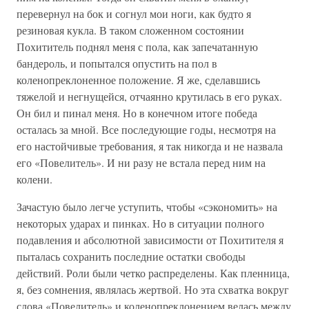
перевернул на бок и согнул мои ноги, как будто я
резиновая кукла. В таком сложенном состоянии
Похититель поднял меня с пола, как запечатанную
бандероль, и попытался опустить на пол в
коленопреклоненное положение. Я же, сделавшись
тяжелой и негнущейся, отчаянно крутилась в его руках.
Он бил и пинал меня. Но в конечном итоге победа
осталась за мной. Все последующие годы, несмотря на
его настойчивые требования, я так никогда и не назвала
его «Повелитель». И ни разу не встала перед ним на
колени.
Зачастую было легче уступить, чтобы «сэкономить» на
некоторых ударах и пинках. Но в ситуации полного
подавления и абсолютной зависимости от Похитителя я
пыталась сохранить последние остатки свободы
действий. Роли были четко распределены. Как пленница,
я, без сомнения, являлась жертвой. Но эта схватка вокруг
слова «Повелитель» и коленопреклонением велась между