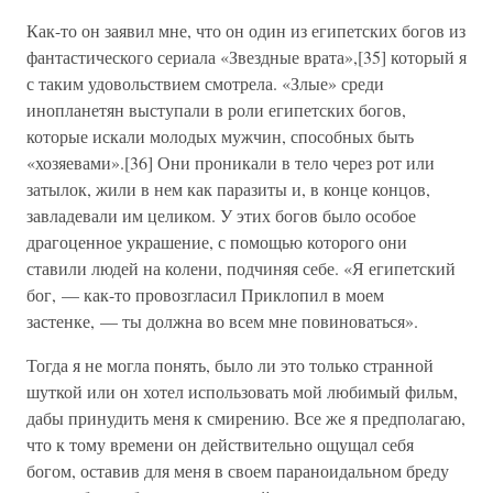
Как-то он заявил мне, что он один из египетских богов из
фантастического сериала «Звездные врата»,[35] который я
с таким удовольствием смотрела. «Злые» среди
инопланетян выступали в роли египетских богов,
которые искали молодых мужчин, способных быть
«хозяевами».[36] Они проникали в тело через рот или
затылок, жили в нем как паразиты и, в конце концов,
завладевали им целиком. У этих богов было особое
драгоценное украшение, с помощью которого они
ставили людей на колени, подчиняя себе. «Я египетский
бог, — как-то провозгласил Приклопил в моем
застенке, — ты должна во всем мне повиноваться».
Тогда я не могла понять, было ли это только странной
шуткой или он хотел использовать мой любимый фильм,
дабы принудить меня к смирению. Все же я предполагаю,
что к тому времени он действительно ощущал себя
богом, оставив для меня в своем параноидальном бреду