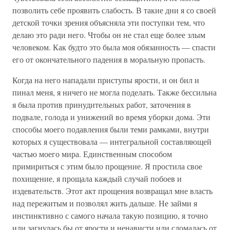
позволить себе проявить слабость. В такие дни я со своей
детской точки зрения объясняла эти поступки тем, что
делаю это ради него. Чтобы он не стал еще более злым
человеком. Как будто это была моя обязанность — спасти
его от окончательного падения в моральную пропасть.
Когда на него нападали приступы ярости, и он бил и
пинал меня, я ничего не могла поделать. Также бессильна
я была против принудительных работ, заточения в
подвале, голода и унижений во время уборки дома. Эти
способы моего подавления были теми рамками, внутри
которых я существовала — интегральной составляющей
частью моего мира. Единственным способом
примириться с этим было прощение. Я простила свое
похищение, я прощала каждый случай побоев и
издевательств. Этот акт прощения возвращал мне власть
над пережитым и позволял жить дальше. Не займи я
инстинктивно с самого начала такую позицию, я точно
или загнулась бы от ярости и ненависти или сломалась от