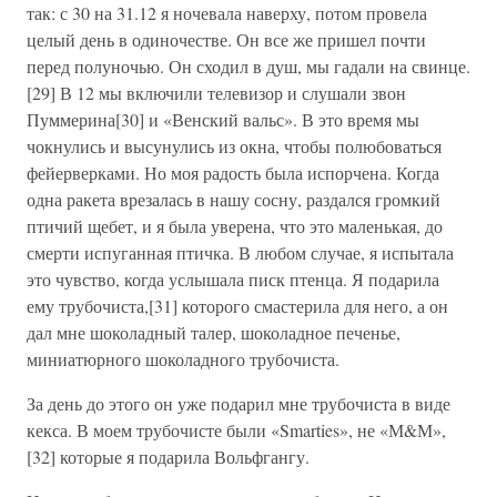
так: с 30 на 31.12 я ночевала наверху, потом провела
целый день в одиночестве. Он все же пришел почти
перед полуночью. Он сходил в душ, мы гадали на свинце.
[29] В 12 мы включили телевизор и слушали звон
Пуммерина[30] и «Венский вальс». В это время мы
чокнулись и высунулись из окна, чтобы полюбоваться
фейерверками. Но моя радость была испорчена. Когда
одна ракета врезалась в нашу сосну, раздался громкий
птичий щебет, и я была уверена, что это маленькая, до
смерти испуганная птичка. В любом случае, я испытала
это чувство, когда услышала писк птенца. Я подарила
ему трубочиста,[31] которого смастерила для него, а он
дал мне шоколадный талер, шоколадное печенье,
миниатюрного шоколадного трубочиста.
За день до этого он уже подарил мне трубочиста в виде
кекса. В моем трубочисте были «Smarties», не «М&М»,
[32] которые я подарила Вольфгангу.