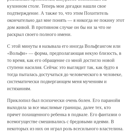
кухонном столе. Теперь мои догадки нашли свое
подтверждение. А также то, что этим Похититель
окончательно дал мне понять — я никогда не покину этот
дом живой. В противном случае он бы ни за что не
раскрыл своего полного имени.
С этой минуты я называла его иногда Вольфгангом или
«Вольфи» — форма, предполагающая некую близость, в
то время, как его обращение со мной достигло новой
ступени насилия. Сейчас это выглядит так, как будто я
тогда пыталась достучаться до человеческого в человеке,
систематически подвергающем меня мучениям и
истязаниям.
Приклопил был психически очень болен. Его паранойя
выходила за все мыслимые границы, далее тех, кто
прячет похищенного ребенка в подвале. Его фантазии о
всемогуществе смешивались с бредовыми идеями. В
некоторых из них он играл роль всесильного властелина.