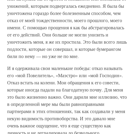
унижений, которым подвергалась ежедневно. Я была бы
уничтожена гораздо более болезненным способом, чем
отказ от моей тождественности, моего прошлого, моего
имени. С помощью прощения я как бы абстрагировалась
от его действий. Они больше не могли унизить и
уничтожить меня, я же их простила. Это были всего лишь
подлости, которые он совершал, и которые бумерангом
били по нему — но уже не по мне.
И я одерживала свои маленькие победы: отказ называть
его «мой Повелитель», «Маэстро» или «мой Господин».
Отказ встать на колени. Мои обращения к его совести,
которые иногда падали на благодатную почву. Для меня
это было жизненно важно. Они дарили мне иллюзию, что
в определенной мере мы были равноправными
партнерами в этих отношениях, так как создавали у меня
некую видимость противоборства. И это давало мне
очень важное ощущение, что я еще существую как
личность и не деградировала до безвольного