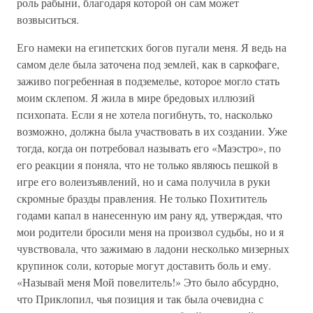
роль рабыни, благодаря которой он сам может
возвыситься.
Его намеки на египетских богов пугали меня. Я ведь на
самом деле была заточена под землей, как в саркофаге,
заживо погребенная в подземелье, которое могло стать
моим склепом. Я жила в мире бредовых иллюзий
психопата. Если я не хотела погибнуть, то, насколько
возможно, должна была участвовать в их создании. Уже
тогда, когда он потребовал называть его «Маэстро», по
его реакции я поняла, что не только являюсь пешкой в
игре его волеизъявлений, но и сама получила в руки
скромные бразды правления. Не только Похититель
годами капал в нанесенную им рану яд, утверждая, что
мои родители бросили меня на произвол судьбы, но и я
чувствовала, что зажимаю в ладони несколько мизерных
крупинок соли, которые могут доставить боль и ему.
«Называй меня Мой повелитель!» Это было абсурдно,
что Приклопил, чья позиция и так была очевидна с