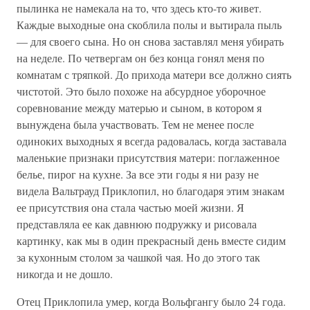
пылинка не намекала на то, что здесь кто-то живет.
Каждые выходные она скоблила полы и вытирала пыль
— для своего сына. Но он снова заставлял меня убирать
на неделе. По четвергам он без конца гонял меня по
комнатам с тряпкой. До прихода матери все должно сиять
чистотой. Это было похоже на абсурдное уборочное
соревнование между матерью и сыном, в котором я
вынуждена была участвовать. Тем не менее после
одиноких выходных я всегда радовалась, когда заставала
маленькие признаки присутствия матери: поглаженное
белье, пирог на кухне. За все эти годы я ни разу не
видела Вальтрауд Приклопил, но благодаря этим знакам
ее присутствия она стала частью моей жизни. Я
представляла ее как давнюю подружку и рисовала
картинку, как мы в один прекрасный день вместе сидим
за кухонным столом за чашкой чая. Но до этого так
никогда и не дошло.
Отец Приклопила умер, когда Вольфгангу было 24 года.