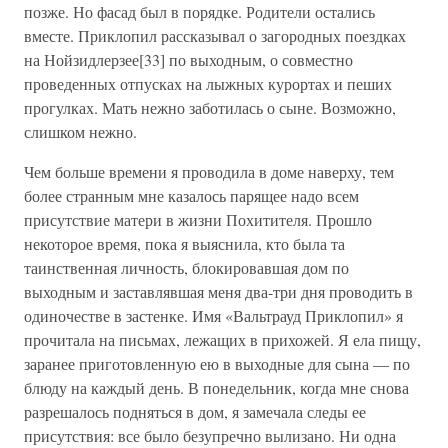
позже. Но фасад был в порядке. Родители остались
вместе. Приклопил рассказывал о загородных поездках
на Нойзидлерзее[33] по выходным, о совместно
проведенных отпусках на лыжных курортах и пеших
прогулках. Мать нежно заботилась о сыне. Возможно,
слишком нежно.
Чем больше времени я проводила в доме наверху, тем
более странным мне казалось парящее надо всем
присутствие матери в жизни Похитителя. Прошло
некоторое время, пока я выяснила, кто была та
таинственная личность, блокировавшая дом по
выходным и заставлявшая меня два-три дня проводить в
одиночестве в застенке. Имя «Вальтрауд Приклопил» я
прочитала на письмах, лежащих в прихожей. Я ела пищу,
заранее приготовленную ею в выходные для сына — по
блюду на каждый день. В понедельник, когда мне снова
разрешалось подняться в дом, я замечала следы ее
присутствия: все было безупречно вылизано. Ни одна