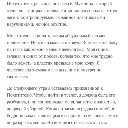
Похитителю, речь шла не о сексе. Мужчина, который
меня бил, запирал в подвале и заставлял голодать, хотел
ласки. Контролируемое, скованное пластиковыми
наручниками, ночное объятие.
Мне хотелось кричать, таким абсурдным было мое
положение. Но я не издавала ни звука. Я лежала на боку,
пытаясь как можно меньше шевелиться. Моя спина,
зеленая и синяя от побоев, болела так, что мне трудно
было лежать, а пластик врезался в мою кожу. Я
чувствовала затылком его дыхание и внутренне
сжималась.
До следующего утра я оставалась прикованной к
Похитителю. Чтобы пойти в туалет, я должна была его
разбудить, и он сопровождал меня, запястье к запястью,
до дверей уборной. Когда он засыпал рядом со мной, я
бодрствовала с колотящимся сердцем, размышляя, смогу
ли разорвать оковы. Но вскоре я отказалась от этих