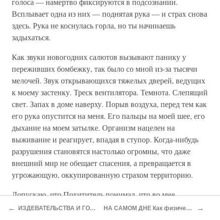
голоса — намертво фиксируются в подсознании.
Всплывает одна из них — поднятая рука — и страх снова
здесь. Рука не коснулась горла, но ты начинаешь
задыхаться.
Как звуки новогодних салютов вызывают панику у
переживших бомбежку, так было со мной из-за тысячи
мелочей. Звук открывающихся тяжелых дверей, ведущих
к моему застенку. Треск вентилятора. Темнота. Слепящий
свет. Запах в доме наверху. Порыв воздуха, перед тем как
его рука опустится на меня. Его пальцы на моей шее, его
дыхание на моем затылке. Организм нацелен на
выживание и реагирует, впадая в ступор. Когда-нибудь
разрушения становятся настолько огромны, что даже
внешний мир не обещает спасения, а превращается в
угрожающую, оккупированную страхом территорию.
Допускаю, что Похититель понимал, что во мне
происходит. Когда в то лето он впервые вывел меня в сад
←
→
ИЗДЕВАТЕЛЬСТВА И ГОЛОД Ежедневная борьба за выживание
НА САМОМ ДНЕ Как физическая боль уменьшает душевные страдания
в дневное время, он был уверен, что я не сбегу.