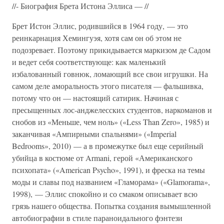
//- Биография Брета Истона Эллиса — //
Брет Истон Эллис, родившийся в 1964 году, — это
реинкарнация Хемингуэя, хотя сам он об этом не
подозревает. Поэтому прикидывается маркизом де Садом
и ведет себя соответствующе: как маленький
избалованный говнюк, ломающий все свои игрушки. На
самом деле аморальность этого писателя — фальшивка,
потому что он — настоящий сатирик. Начиная с
пресыщенных лос-анджелесских студентов, наркоманов и
снобов из «Меньше, чем ноль» («Less Than Zero», 1985) и
заканчивая «Ампирными спальнями» («Imperial
Bedrooms», 2010) — а в промежутке был еще серийный
убийца в костюме от Armani, герой «Американского
психопата» («American Psycho», 1991), и фреска на темы
моды и славы под названием «Гламорама» («Glamorama»,
1998), — Эллис спокойно и со смаком описывает всю
грязь нашего общества. Попытка создания вымышленной
автобиографии в стиле параноидального фэнтези