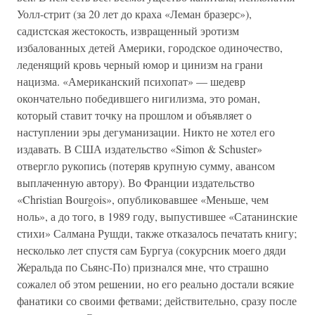
Уолл-стрит (за 20 лет до краха «Леман бразерс»),
садистская жестокость, извращенный эротизм
избалованных детей Америки, городское одиночество,
леденящий кровь черный юмор и цинизм на грани
нацизма. «Американский психопат» — шедевр
окончательно победившего нигилизма, это роман,
который ставит точку на прошлом и объявляет о
наступлении эры дегуманизации. Никто не хотел его
издавать. В США издательство «Simon & Schuster»
отвергло рукопись (потеряв крупную сумму, авансом
выплаченную автору). Во Франции издательство
«Christian Bourgois», опубликовавшее «Меньше, чем
ноль», а до того, в 1989 году, выпустившее «Сатанинские
стихи» Салмана Рушди, также отказалось печатать книгу;
несколько лет спустя сам Бургуа (сокурсник моего дяди
Жеральда по Сьянс-По) признался мне, что страшно
сожалел об этом решении, но его реально достали всякие
фанатики со своими фетвами; действительно, сразу после