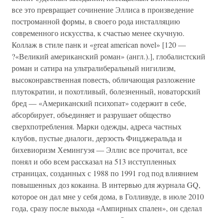
все это превращает сочинение Эллиса в произведение
построманной формы, в своего рода инсталляцию
современного искусства, к счастью менее скучную.
Коллаж в стиле панк и «great american novel» [120 —
?«Великий американский роман» (англ.).], глобалистский
роман и сатира на ультралиберальный нигилизм,
высоконравственная повесть, обличающая разложение
плутократии, и похотливый, болезненный, новаторский
бред — «Американский психопат» содержит в себе,
абсорбирует, объединяет и разрушает общество
сверхпотребления. Марки одежды, адреса частных
клубов, пустые диалоги, дерзость Фицджеральда и
бихевиоризм Хемингуэя — Эллис все прочитал, все
понял и обо всем рассказал на 513 исступленных
страницах, созданных с 1988 по 1991 год под влиянием
повышенных доз кокаина. В интервью для журнала GQ,
которое он дал мне у себя дома, в Голливуде, в июле 2010
года, сразу после выхода «Ампирных спален», он сделал