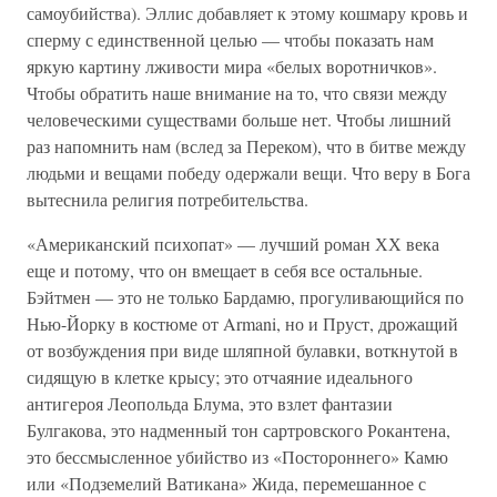
самоубийства). Эллис добавляет к этому кошмару кровь и
сперму с единственной целью — чтобы показать нам
яркую картину лживости мира «белых воротничков».
Чтобы обратить наше внимание на то, что связи между
человеческими существами больше нет. Чтобы лишний
раз напомнить нам (вслед за Переком), что в битве между
людьми и вещами победу одержали вещи. Что веру в Бога
вытеснила религия потребительства.
«Американский психопат» — лучший роман ХХ века
еще и потому, что он вмещает в себя все остальные.
Бэйтмен — это не только Бардамю, прогуливающийся по
Нью-Йорку в костюме от Armani, но и Пруст, дрожащий
от возбуждения при виде шляпной булавки, воткнутой в
сидящую в клетке крысу; это отчаяние идеального
антигероя Леопольда Блума, это взлет фантазии
Булгакова, это надменный тон сартровского Рокантена,
это бессмысленное убийство из «Постороннего» Камю
или «Подземелий Ватикана» Жида, перемешанное с