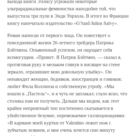
выхода книги Эллису угрожали некоторые
ультрарадикальные феминистки наподобие той, что
выпустила три пули в Энди Уорхола. В итоге во Франции
книгу напечатало издательство «G?rard-Julien Salvy».
Роман написан от первого лица. Он повествует о
повседневной жизни 26-летнего трейдера Патрика
Бэйтмена. Опьяненный успехом, он ощущает себя
всемогущим. «Привет. Я Патрик Бэйтмен, — сказал я,
протягивая руку и мельком глянув в висящее на стене
зеркало, отразившее мою довольную улыбку». Он
ненавидит женщин, бедняков, иностранцев и гомиков;
любит Фила Коллинза и собственную утробу. «Мы
вошли в „Пастель“», и я чуть не заплакал; стало ясно, что
столика нам не получить. Дальше мы видим, как этот
крайне неприятный тип постепенно скатывается в
убийственное безумие, перемежаемое галлюцинациями:
«В кармане моей куртки от Valentino лежит нож с
зубчатым лезвием, и мне очень хочется сию минуту