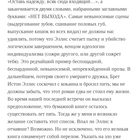
«Оставь надежду, всяк сюда входящий…», а
заканчивается двумя словами, набранными заглавными
буквами: «НЕТ ВЫХОДА». Самые невыносимые сцены
(выдергивание зубов, сшивание половых губ,
выпускание кишок во всех видах) не должны нас
удивлять, потому что Эллис считает пытку и убийство
логическим завершением, венцом идеологии
индивидуализма (сожри другого, или другой сожрет
тебя). Это редчайший пример беспощадной,
беспардонной, невыносимой, непревзойденной прозы. В
дальнейшем, потеряв своего умершего дружка, Брет
Истон Эллис соскочил с кокаина и бросил пить; мы не
должны забыть, что этот роман едва не стоил ему жизни.
Во время нашей последней встречи он высказал
предположение, что бумажной книге осталось
существовать лет пять. Тогда же у меня и возникло
желание составить этот список. Впал ли Эллис в
отчаяние? Возможно. Но не исключено, что его великая
книга ознаменует собой перелом. Указать на зло уже