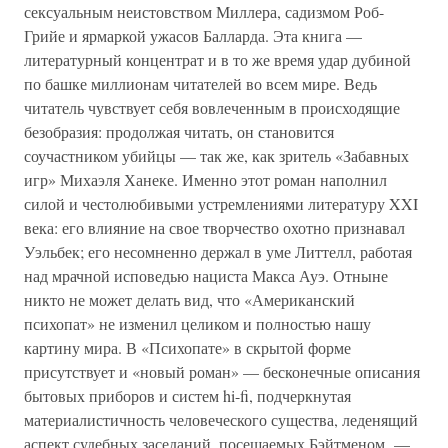
сексуальным неистовством Миллера, садизмом Роб-
Грийе и ярмаркой ужасов Балларда. Эта книга —
литературный концентрат и в то же время удар дубиной
по башке миллионам читателей во всем мире. Ведь
читатель чувствует себя вовлеченным в происходящие
безобразия: продолжая читать, он становится
соучастником убийцы — так же, как зритель «Забавных
игр» Михаэля Ханеке. Именно этот роман наполнил
силой и честолюбивыми устремлениями литературу XXI
века: его влияние на свое творчество охотно признавал
Уэльбек; его несомненно держал в уме Литтелл, работая
над мрачной исповедью нациста Макса Ауэ. Отныне
никто не может делать вид, что «Американский
психопат» не изменил целиком и полностью нашу
картину мира. В «Психопате» в скрытой форме
присутствует и «новый роман» — бесконечные описания
бытовых приборов и систем hi-fi, подчеркнутая
материалистичность человеческого существа, леденящий
аспект судебных заседаний, посещаемых Бэйтменом, —