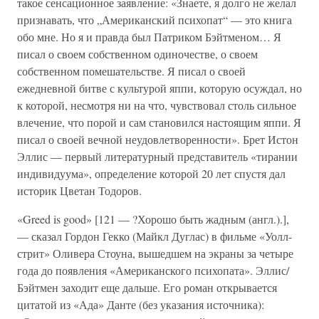
такое сенсационное заявление: «Знаете, я долго не желал
признавать, что „Американский психопат“ — это книга
обо мне. Но я и правда был Патриком Бэйтменом… Я
писал о своем собственном одиночестве, о своем
собственном помешательстве. Я писал о своей
ежедневной битве с культурой яппи, которую осуждал, но
к которой, несмотря ни на что, чувствовал столь сильное
влечение, что порой и сам становился настоящим яппи. Я
писал о своей вечной неудовлетворенности». Брет Истон
Эллис — первый литературный представитель «тирании
индивидуума», определение которой 20 лет спустя дал
историк Цветан Тодоров.
«Greed is good» [121 — ?Хорошо быть жадным (англ.).],
— сказал Гордон Гекко (Майкл Дуглас) в фильме «Уолл-
стрит» Оливера Стоуна, вышедшем на экраны за четыре
года до появления «Американского психопата». Эллис/
Бэйтмен заходит еще дальше. Его роман открывается
цитатой из «Ада» Данте (без указания источника):