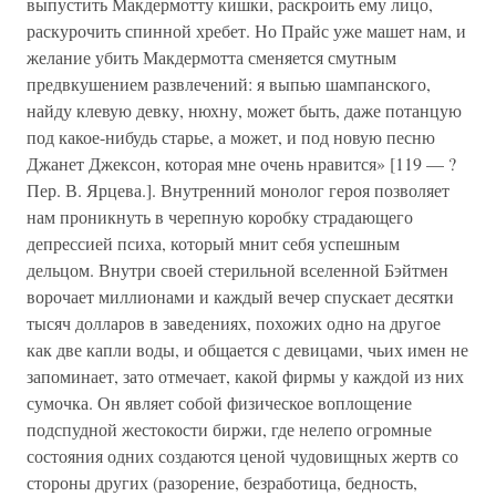
выпустить Макдермотту кишки, раскроить ему лицо,
раскурочить спинной хребет. Но Прайс уже машет нам, и
желание убить Макдермотта сменяется смутным
предвкушением развлечений: я выпью шампанского,
найду клевую девку, нюхну, может быть, даже потанцую
под какое-нибудь старье, а может, и под новую песню
Джанет Джексон, которая мне очень нравится» [119 — ?
Пер. В. Ярцева.]. Внутренний монолог героя позволяет
нам проникнуть в черепную коробку страдающего
депрессией психа, который мнит себя успешным
дельцом. Внутри своей стерильной вселенной Бэйтмен
ворочает миллионами и каждый вечер спускает десятки
тысяч долларов в заведениях, похожих одно на другое
как две капли воды, и общается с девицами, чьих имен не
запоминает, зато отмечает, какой фирмы у каждой из них
сумочка. Он являет собой физическое воплощение
подспудной жестокости биржи, где нелепо огромные
состояния одних создаются ценой чудовищных жертв со
стороны других (разорение, безработица, бедность,