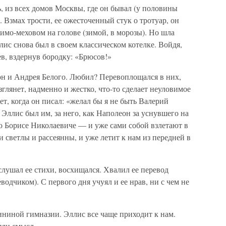
, из всех домов Москвы, где он бывал (у половины
. Взмах трости, ее ожесточенный стук о тротуар, он
лимо-меховом на голове (зимой, в морозы). Но шла
лис снова был в своем классическом котелке. Войдя,
в, вздернув бородку: «Брюсов!»
н и Андрея Белого. Любил? Перевоплощался в них,
взглянет, надменно и жестко, что-то сделает неуловимое
т, когда он писал: «желал бы я не быть Валерий
 Эллис был им, за него, как Наполеон за уснувшего на
 о Борисе Николаевиче — и уже сами собой взлетают в
ли светлы и рассеянны, и уже летит к нам из передней в
лушал ее стихи, восхищался. Хвалил ее перевод
одчиком). С первого дня учуял и ее нрав, ни с чем не
ниной гимназии. Эллис все чаще приходит к нам.
яли смысл.