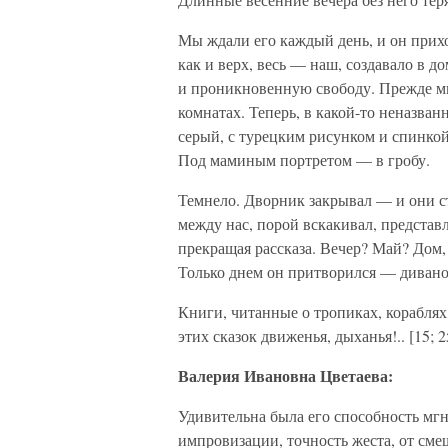
Мы ждали его каждый день, и он приход
как и верх, весь — наш, создавало в 
и проникновенную свободу. Прежде мы 
комнатах. Теперь, в какой-то неназва
серый, с турецким рисунком и спинкой
Под маминым портретом — в гробу.
Темнело. Дворник закрывал — и они ст
между нас, порой вскакивал, представля
прекращая рассказа. Вечер? Май? Дом,
Только днем он притворился — дива
Книги, читанные о тропиках, кораблях
этих сказок движенья, дыханья!.. [15; 2
Валерия Ивановна Цветаева:
Удивительна была его способность мг
импровизации, точность жеста, от см