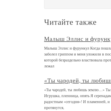
Читайте также
Малыш Эллис и фурунк
Малыш Эллис и фурункул Когда пошла у
заболел гриппом и меня уложили в пост
которой безраздельно властвовала про
лежал
«Ты чародей, ты люби
«Ты чародей, ты любишь землю…» Ты 
Игрушка, пленница, опять Я серенадам
радостным «сегодня»! И пламенней, и 
протянутся,