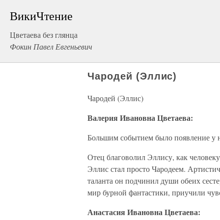
ВикиЧтение
Цветаева без глянца
Фокин Павел Евгеньевич
Чародей (Эллис)
Чародей (Эллис)
Валерия Ивановна Цветаева:
Большим событием было появление у н
Отец благоволил Эллису, как человек
Эллис стал просто Чародеем. Артисти
таланта он подчинил души обеих сест
мир бурной фантастики, приучили чувст
Анастасия Ивановна Цветаева: