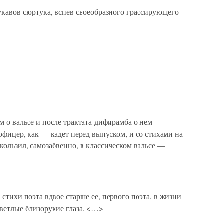
укавов сюртука, вспев своеобразного грассирующего
м о вальсе и после трактата-дифирамба о нем
офицер, как — кадет перед выпуском, и со стихами на
кользил, самозабвенно, в классическом вальсе —
стихи поэта вдвое старше ее, первого поэта, в жизни
светлые близорукие глаза. <…>