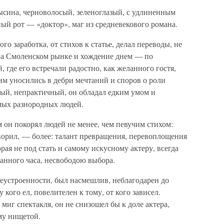
ысина, черноволосый, зеленоглазый, с удлиненным
ный рот — «доктор», маг из средневекового романа.
го заработка, от стихов к статье, делал переводы, не
на Смоленском рынке и хождение днем — по
 где его встречали радостно, как желанного гостя,
им уносились в дебри мечтаний и споров о роли
ный, непрактичный, он обладал едким умом и
мых разнородных людей.
м он покорял людей не менее, чем певучим стихом:
оворил, — более: талант превращения, перевоплощения
рая не под стать и самому искусному актеру, всегда
анного часа, несвободою выбора.
неустроенности, был насмешлив, неблагодарен до
у кого ел, повелителен к тому, от кого зависел.
миг спектакля, он не снизошел бы к доле актера,
му нищетой.