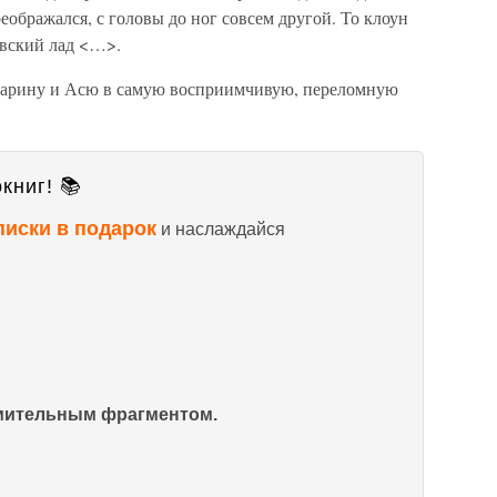
еображался, с головы до ног совсем другой. То клоун
овский лад <…>.
 Марину и Асю в самую восприимчивую, переломную
книг! 📚
писки в подарок
и наслаждайся
омительным фрагментом.