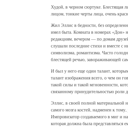
Худой, в черном сюртуке. Блестящая л
лицом, тонкие черты лица, очень крас
Жил Эллис в бедности, без определенно
имел быта. Комната в номерах «Дон» 
редакциям, вечером — по домам друзей,
слушали последние стихи и вместе с н
символизма, романтизма. Часто голод
блестящей речью, завораживающей са
И был у него еще один талант, которы
талант изображения всего, о чем он г
такой силы и такой мгновенности, кото
связанному принудительностью роли д
Эллис, в своей полной материальной 
самого мозга костей, надменен к тому, 
Импровизатор создаваемого в миг и на 
которая должна была представляться е