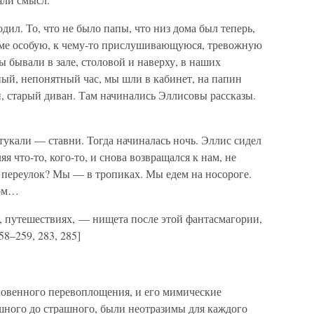
ил. То, что не было папы, что низ дома был теперь,
доме особую, к чему-то прислушивающуюся, тревожную
бывали в зале, столовой и наверху, в наших
нный, непонятный час, мы шли в кабинет, на папин
, старый диван. Там начинались Эллисовы рассказы.
укали — ставни. Тогда начиналась ночь. Эллис сидел
я что-то, кого-то, и снова возвращался к нам, не
 переулок? Мы — в тропиках. Мы едем на носороге.
ном…
, путешествиях, — нищета после этой фантасмагории,
58–259, 283, 285]
новенного перевоплощения, и его мимические
ешного до страшного, были неотразимы для каждого