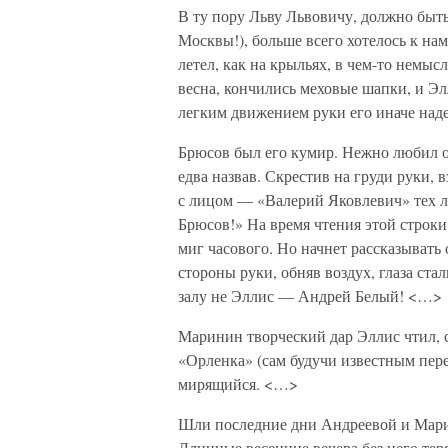
В ту пору Льву Львовичу, должно быть
Москвы!), больше всего хотелось к нам
летел, как на крыльях, в чем-то немыс
весна, кончились меховые шапки, и Эл
легким движением руки его иначе наде
Брюсов был его кумир. Нежно любил о
едва назвав. Скрестив на груди руки, 
с лицом — «Валерий Яковлевич» тех ле
Брюсов!» На время чтения этой строки
миг часового. Но начнет рассказывать
стороны руки, обняв воздух, глаза ста
залу не Эллис — Андрей Белый! <…>
Маринин творческий дар Эллис чтил, с
«Орленка» (сам будучи известным перев
мирящийся. <…>
Шли последние дни Андреевой и Мари
Длинные весенние вечера без него тер