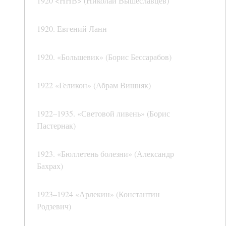
1920 <ННВ> (Николай Вышеславцев)
1920. Евгений Ланн
1920. «Большевик» (Борис Бессарабов)
1922 «Геликон» (Абрам Вишняк)
1922–1935. «Световой ливень» (Борис
Пастернак)
1923. «Бюллетень болезни» (Александр
Бахрах)
1923–1924 «Арлекин» (Константин
Родзевич)