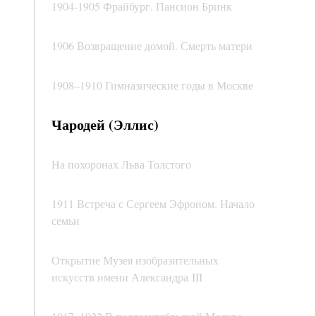
1904­-1905 Фрайбург. Пансион Бринк
1906 Возвращение домой. Смерть матери
1908–1910 Гимназические годы в Москве
Чародей (Эллис)
На похоронах Льва Толстого
1911 Встреча с Сергеем Эфроном. Начало
семьи
Открытие Музея изобразительных
искусств имени Александра III