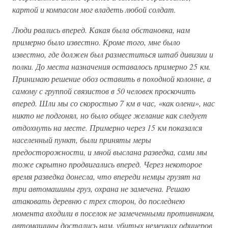
картой и компасом мог владеть любой солдат.
Люди рвались вперед. Какая была обстановка, нам
примерно было известно. Кроме того, мне было
известно, где должен был разместиться штаб дивизии и
полки. До места назначения оставалось примерно 25 км.
Принимаю решение обоз оставить в походной колонне, а
самому с группой связистов в 50 человек проскочить
вперед. Шли мы со скоростью 7 км в час, «как олени», нас
никто не подгонял, но было общее желание как следует
отдохнуть на месте. Примерно через 15 км показался
населенный пункт, были приняты меры
предосторожности, и мной выслана разведка, сами мы
тоже скрытно продвигались вперед. Через некоторое
время разведка донесла, что впереди немцы грузят на
три автомашины груз, охрана не замечена. Решаю
атаковать деревню с трех сторон, до последнею
момента входили в поселок не замеченными противником,
автомашины достались нам, убитых немецких офицеров