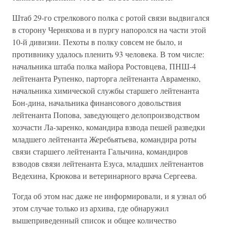
Штаб 29-го стрелкового полка с ротой связи выдвигался
в сторону Черняхова и в пургу напоролся на части этой
10-й дивизии. Пехоты в полку совсем не было, и
противнику удалось пленить 93 человека. В том числе:
начальника штаба полка майора Ростовцева, ПНШ-4
лейтенанта Рупенко, парторга лейтенанта Авраменко,
начальника химической службы старшего лейтенанта
Бон-дина, начальника финансового довольствия
лейтенанта Попова, заведующего делопроизводством
хозчасти Ла-заренко, командира взвода пешей разведки
младшего лейтенанта Жеребьятьева, командира роты
связи старшего лейтенанта Галычина, командиров
взводов связи лейтенанта Езуса, младших лейтенантов
Ведехина, Крюкова и ветеринарного врача Сергеева.
Тогда об этом нас даже не информировали, и я узнал об
этом случае только из архива, где обнаружил
вышеприведенный список и общее количество