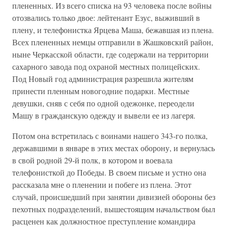
плененных. Из всего списка на 93 человека после войны
отозвались только двое: лейтенант Езус, выживший в
плену, и телефонистка Ярцева Маша, бежавшая из плена.
Всех плененных немцы отправили в Жашковский район,
ныне Черкасской области, где содержали на территории
сахарного завода под охраной местных полицейских.
Под Новый год администрация разрешила жителям
принести пленным новогодние подарки. Местные
девушки, сняв с себя по одной одежонке, переодели
Машу в гражданскую одежду и вывели ее из лагеря.
Потом она встретилась с воинами нашего 343-го полка,
державшими в январе в этих местах оборону, и вернулась
в свой родной 29-й полк, в котором и воевала
телефонисткой до Победы. В своем письме и устно она
рассказала мне о пленении и побеге из плена. Этот
случай, происшедший при занятии дивизией обороны без
пехотных подразделений, вышестоящим начальством был
расценен как должностное преступление командира