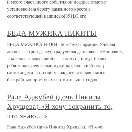
и место счастливого события он позднее отметит
установкой на берегу каменного креста с
соответствующей надписью[851].О его
БЕДА МУЖИКА НИКИТЫ
БЕДА МУЖИКА НИКИТЫ «Глухая армия». Унылая
жизнь — строй да муштра, ученья да наряды. «Направо»,
«налево», «ряды сдвой» — топчут, топчут бравы
ребятушки, невеселые мужички, пыльный плац
сапожищами, а позади у каждого затерявшаяся в
бескрайных просторах и томительных годах
Рада Аджубей (дочь Никиты
Хрущева) «Я хочу сохранить то,
что знаю…»
Рада Аджубей (дочь Никиты Хрущева) «Я хочу