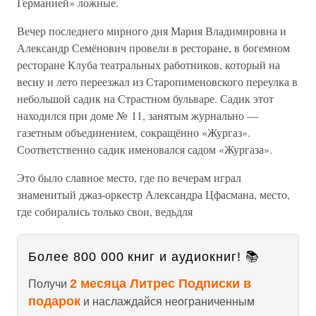
Германией» ложные.
Вечер последнего мирного дня Мария Владимировна и
Александр Семёнович провели в ресторане, в богемном
ресторане Клуба театральных работников, который на
весну и лето переезжал из Старопименовского переулка в
небольшой садик на Страстном бульваре. Садик этот
находился при доме № 11, занятым журнально —
газетным объединением, сокращённо «Жургаз».
Соответственно садик именовался садом «Жургаза».
Это было славное место, где по вечерам играл
знаменитый джаз-оркестр Александра Цфасмана, место,
где собирались только свои, ведьдля
Более 800 000 книг и аудиокниг! 📚
2 месяца Литрес Подписки в
Получи
подарок
и наслаждайся неограниченным