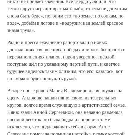
никто не придаёт значения. Все твёрдо усвоили, что
«если вдруг нагрянет враг матёрый», то «мы не допустим
снова быть беде», погоним его «по земле, по сопкам, по
воде», добьём в логове и «водрузим над землей красное
знамя труда».
Радио и пресса ежедневно рапортовали о новых
достижениях, свершениях, победах или хотя бы просто о
перевыполнениях планов, народ уверенно, твёрдой
поступью шёл по указанному партией пути, и светлое
будущее виделось таким близким, что его, казалось, вот-
вот можно будет пощупать рукой.
Вскоре после родов Мария Владимировна вернулась на
сцену. Андрюше нашли няню, свою, из театральных
кругов, долгое время служившую в артистической семье.
Няню звали Анной Сергеевной, она недавно разменяла
восьмой десяток, но была бодра и сноровиста. Не
исключено, что поддерживать себя в форме Анне
Сергеевне помогала полынная настойка, рюмку которой