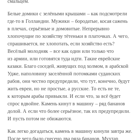
смальцем.
Белые домики с зелёными крышами – как подсмотрели
где-то в Голландии. Мужики – бородатые, косая сажень
в плечах, серьёзные и домовитые. Непрерывно
хлопочущие по хозяйству тётеньки в платочках. А чего,
спрашивается, не хлопотать, если хозяйство есть?
Весёлый молодняк – все как один или только что
из армии, или готовятся туда идти. Такие еврейские
казаки. Благо соседей, живущих под холмом, в арабской
Удже, наполовину заселённой потомками суданских
рабов, они честно предупредили, что тут, конечно, будут
жить евреи, но не простые, а русские. То есть не те,
к которым арабы привыкли. И если что, за всё будет
спрос вдвойне. Камень кинут в машину – ряд бананов
долой. А если что более серьёзное, так их предупредили.
И пусть потом не обижаются.
Как легко догадаться, камень в машину кинули завтра же.
После чего было снесено два ряда бананов. Мухтар