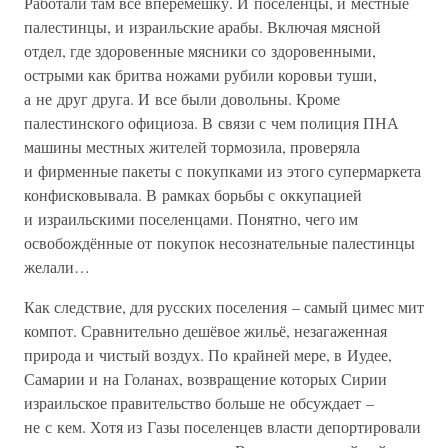
Работали там все вперемешку. И поселенцы, и местные
палестинцы, и израильские арабы. Включая мясной
отдел, где здоровенные мясники со здоровенными,
острыми как бритва ножами рубили коровьи туши,
а не друг друга. И все были довольны. Кроме
палестинского официоза. В связи с чем полиция ПНА
машины местных жителей тормозила, проверяла
и фирменные пакеты с покупками из этого супермаркета
конфисковывала. В рамках борьбы с оккупацией
и израильскими поселенцами. Понятно, чего им
освобождённые от покупок несознательные палестинцы
желали…
Как следствие, для русских поселения – самый цимес мит
компот. Сравнительно дешёвое жильё, незагаженная
природа и чистый воздух. По крайней мере, в Иудее,
Самарии и на Голанах, возвращение которых Сирии
израильское правительство больше не обсуждает –
не с кем. Хотя из Газы поселенцев власти депортировали