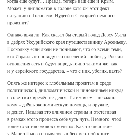
когда ещё будут… Правда, теперь наш ещё и Крым.
Может, у дипломатов в голове хотя бы этот факт
ситуацию с Голанами, Иудеей и Самарией немного
прояснит?
Однако вряд ли. Как сказал бы старый гольд Дерсу Узала
в дебрях Уссурийского края путешественнику Арсеньеву.
Поскольку если люди не понимают, что со всеми теми,
кто Израиль по поводу его поселений гнобит, у России
отношения есть и будут впредь точно такими же, как
и у еврейского государства, – что с них, убогих, взять?
Опять же интерес к глобальным проектам в среде
политической, дипломатической и чиновничьей никуда
с советских времён не делся. Ты им всем – неважно
кому – даёшь экономическую помощь, и оружие,
и денег. Называя это влиянием страны и отстёгивая
в рамках этого процесса себе чуть-чуть. Немного, чтоб
только хватило «клюв смочить». Как это действие
у Марио Пьюзо называлось в бессмертной книге