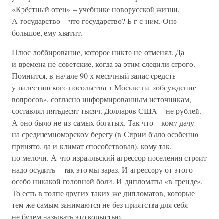
«Крёстный отец» – учебнике новорусской жизни.
А государство – что государство? Б-г с ним. Оно
большое, ему хватит.
Плюс лоббирование, которое никто не отменял. Да
и времена не советские, когда за этим следили строго.
Помнится, в начале 90-х месячный запас средств
у палестинского посольства в Москве на «обсуждение
вопросов», согласно информированным источникам,
составлял пятьдесят тысяч. Долларов США – не рублей.
А оно было не из самых богатых. Так что – кому дачу
на средиземноморском берегу (в Сирии было особенно
принято, да и климат способствовал), кому так,
по мелочи. А что израильский агрессор поселения строит
надо осудить – так это мы зараз. И агрессору от этого
особо никакой головной боли. И дипломаты «в тренде».
То есть в толпе других таких же дипломатов, которые
тем же самым занимаются не без приятства для себя –
не будем называть это корыстью.