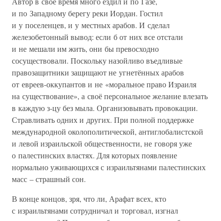
Автор в своё время много ездил и по Газе,
и по Западному берегу реки Иордан. Гостил
и у поселенцев, и у местных арабов. И сделал
железобетонный вывод: если б от них все отстали
и не мешали им жить, они бы превосходно
сосуществовали. Поскольку назойливо въедливые
правозащитники защищают не угнетённых арабов
от евреев-оккупантов и не «моральное право Израиля
на существование», а своё персональное желание влезать
в каждую з-цу без мыла. Организовывать провокации.
Стравливать одних и других. При полной поддержке
международной околополитической, антиглобалистской
и левой израильской общественности, не говоря уже
о палестинских властях. Для которых появление
нормально уживающихся с израильтянами палестинских
масс – страшный сон.
В конце концов, зря, что ли, Арафат всех, кто
с израильтянами сотрудничал и торговал, изгнал