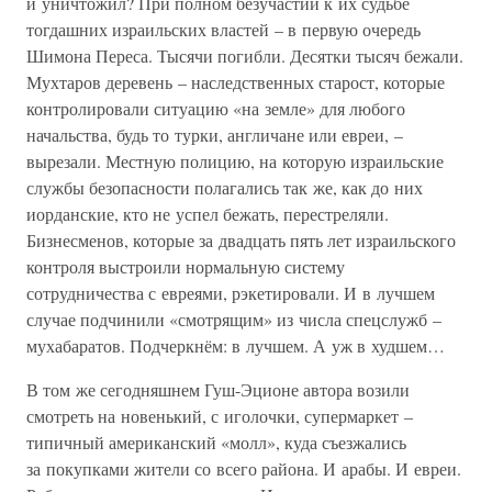
и уничтожил? При полном безучастии к их судьбе
тогдашних израильских властей – в первую очередь
Шимона Переса. Тысячи погибли. Десятки тысяч бежали.
Мухтаров деревень – наследственных старост, которые
контролировали ситуацию «на земле» для любого
начальства, будь то турки, англичане или евреи, –
вырезали. Местную полицию, на которую израильские
службы безопасности полагались так же, как до них
иорданские, кто не успел бежать, перестреляли.
Бизнесменов, которые за двадцать пять лет израильского
контроля выстроили нормальную систему
сотрудничества с евреями, рэкетировали. И в лучшем
случае подчинили «смотрящим» из числа спецслужб –
мухабаратов. Подчеркнём: в лучшем. А уж в худшем…
В том же сегодняшнем Гуш-Эционе автора возили
смотреть на новенький, с иголочки, супермаркет –
типичный американский «молл», куда съезжались
за покупками жители со всего района. И арабы. И евреи.