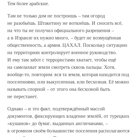
Тем более арабские.
Там не только дом не построишь – там огород
не разобьёшь. Штакетину не воткнёшь. И сносить всё,
на что ты не получил официального разрешения –
а в Израиле их нужно много, – будет не возмущённая
общественность, а армия. ЦАХАЛ. Поскольку ситуацию
на территориях контролирует военное руководство.
И ему там забот с террористами хватает, чтобы ещё
на самозахват земли смотреть сквозь пальцы. Хотя,
вообще-то, повторим: вся та земля, которая находится под
поселениями, или выкупленная, или бесхозная. Её можно
называть спорной – от этого она бесхозной быть
не перестанет.
Однако – и это факт, подтверждённый массой
документов, фиксирующих владение землёй, от турецких
«кушанов» до бумаг, выданных англичанами, –
в огромном своём большинстве поселения располагаются