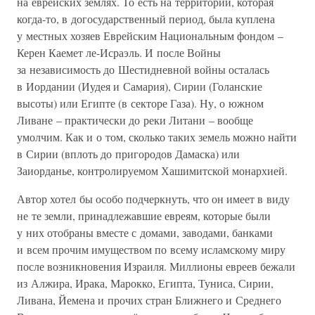
на еврейских землях. То есть на территории, которая
когда-то, в догосударственный период, была куплена
у местных хозяев Еврейским Национальным фондом –
Керен Каемет ле-Исраэль. И после Войны
за независимость до Шестидневной войны осталась
в Иордании (Иудея и Самария), Сирии (Голанские
высоты) или Египте (в секторе Газа). Ну, о южном
Ливане – практически до реки Литани – вообще
умолчим. Как и о том, сколько таких земель можно найти
в Сирии (вплоть до пригородов Дамаска) или
Заиорданье, контролируемом Хашимитской монархией.
Автор хотел бы особо подчеркнуть, что он имеет в виду
не те земли, принадлежавшие евреям, которые были
у них отобраны вместе с домами, заводами, банками
и всем прочим имуществом по всему исламскому миру
после возникновения Израиля. Миллионы евреев бежали
из Алжира, Ирака, Марокко, Египта, Туниса, Сирии,
Ливана, Йемена и прочих стран Ближнего и Среднего