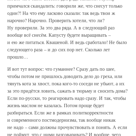
примчался скандалить: говорили же, что снесут только
один?! На что ему ласково сказали: так ведь твои ж
нарочно? Нарочно. Проверить хотели, что ли?
Ну проверили. За это два ряда. А в следующий раз
вообще всё снесём. Капусту будете выращивать –
и ею же питаться. Квашеной. И ведь сработало! Не было
следующего раза – и до сих пор нет. Сколько лет
прошло…
И вот тут вопрос: что гуманнее? Сразу дать по шее,
чтобы потом не пришлось доводить дело до греха, или
тянуть кота за хвост, пока кого-то соседи не убьют, а их
за это придётся ловить, сажать в тюрьму и сносить дома?
Если по-русски, то реагировать надо сразу. И так, чтобы
жизнь маслом не казалась. Потом проще будет
разбираться. Если же в рамках политкорректности
и современного постмодернизма, так вообще никак
не надо – сами должны прочувствовать и понять. А если
не поймут, что с ними разговаривать? И вообще, чего