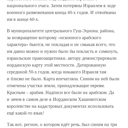
национального очага. Затем потеряны Израилем в ходе
военного размежевания конца 40-х годов. И отвоёваны
им в конце 60-х.
В муниципалитете центрального Гуш-Эциона, района,
за возвращение которому «исконного арабского
характера» бьются, не покладая и не смыкая всего, что
им давно можно и нужно было бы покласть и сомкнуть,
израильские правозащитники, автору демонстрировали
иорданскую карту этой местности. Датированную
серединой 50-х годов, когда никакого Израиля там
и близко не было. Карта впечатляла. Синим на ней были
отмечены участки земли, принадлежащие евреям.
Красным – арабам. Надписи все были на арабском. Да
и зачем в самом деле в Иорданском Хашимитском
королевстве на кадастровых документах использовать
ещё какой-то язык!
Так вот, регион, о котором идёт речь, был синим на три