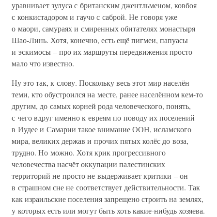
уравнивает зулуса с британским джентльменом, ковбоя
с конкистадором и гаучо с саброй. Не говоря уже
о маори, самураях и смиренных обитателях монастыря
Шао-Линь. Хотя, конечно, есть ещё пигмеи, папуасы
и эскимосы – про их маршруты передвижения просто
мало что известно.
Ну это так, к слову. Поскольку весь этот мир населён
теми, кто обустроился на месте, ранее населённом кем-то
другим, до самых корней рода человеческого, понять,
с чего вдруг именно к евреям по поводу их поселений
в Иудее и Самарии такое внимание ООН, исламского
мира, великих держав и прочих пятых колёс до воза,
трудно. Но можно. Хотя крик прогрессивного
человечества насчёт оккупации палестинских
территорий не просто не выдерживает критики – он
в страшном сне не соответствует действительности. Так
как израильские поселения запрещено строить на землях,
у которых есть или могут быть хоть какие-нибудь хозяева.