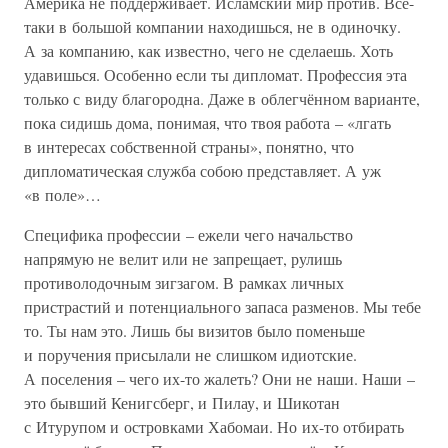
Америка не поддерживает. Исламский мир против. Всё-
таки в большой компании находишься, не в одиночку.
А за компанию, как известно, чего не сделаешь. Хоть
удавишься. Особенно если ты дипломат. Профессия эта
только с виду благородна. Даже в облегчённом варианте,
пока сидишь дома, понимая, что твоя работа – «лгать
в интересах собственной страны», понятно, что
дипломатическая служба собою представляет. А уж
«в поле»…
Специфика профессии – ежели чего начальство
напрямую не велит или не запрещает, рулишь
противолодочным зигзагом. В рамках личных
пристрастий и потенциального запаса разменов. Мы тебе
то. Ты нам это. Лишь бы визитов было поменьше
и поручения присылали не слишком идиотские.
А поселения – чего их-то жалеть? Они не наши. Наши –
это бывший Кенигсберг, и Пилау, и Шикотан
с Итурупом и островками Хабомаи. Но их-то отбирать