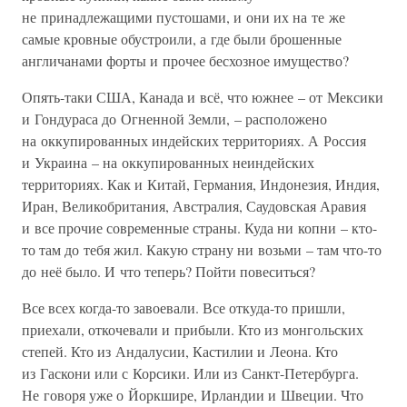
не принадлежащими пустошами, и они их на те же
самые кровные обустроили, а где были брошенные
англичанами форты и прочее бесхозное имущество?
Опять-таки США, Канада и всё, что южнее – от Мексики
и Гондураса до Огненной Земли, – расположено
на оккупированных индейских территориях. А Россия
и Украина – на оккупированных неиндейских
территориях. Как и Китай, Германия, Индонезия, Индия,
Иран, Великобритания, Австралия, Саудовская Аравия
и все прочие современные страны. Куда ни копни – кто-
то там до тебя жил. Какую страну ни возьми – там что-то
до неё было. И что теперь? Пойти повеситься?
Все всех когда-то завоевали. Все откуда-то пришли,
приехали, откочевали и прибыли. Кто из монгольских
степей. Кто из Андалусии, Кастилии и Леона. Кто
из Гаскони или с Корсики. Или из Санкт-Петербурга.
Не говоря уже о Йоркшире, Ирландии и Швеции. Что