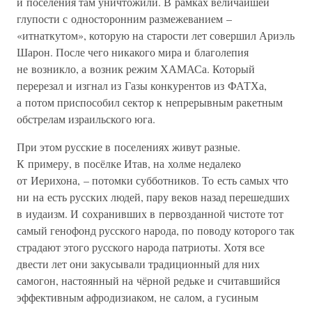
и поселения там уничтожили. В рамках величайшей
глупости с односторонним размежеванием –
«итнаткутом», которую на старости лет совершил Ариэль
Шарон. После чего никакого мира и благолепия
не возникло, а возник режим ХАМАСа. Который
перерезал и изгнал из Газы конкурентов из ФАТХа,
а потом приспособил сектор к непрерывным ракетным
обстрелам израильского юга.
При этом русские в поселениях живут разные.
К примеру, в посёлке Итав, на холме недалеко
от Иерихона, – потомки субботников. То есть самых что
ни на есть русских людей, пару веков назад перешедших
в иудаизм. И сохранивших в первозданной чистоте тот
самый генофонд русского народа, по поводу которого так
страдают этого русского народа патриоты. Хотя все
двести лет они закусывали традиционный для них
самогон, настоянный на чёрной редьке и считавшийся
эффективным афродизиаком, не салом, а гусиным