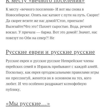
К месту «вечного поселения»
К месту «вечного поселения» И вот мы снова в
Новосибирске. Опять нас катают с пути на путь. Скорее!
Да скорее везите же нас домой!Стоп, приехали!
Вылезайте!Что это? Пахнет сыростью. Вода, речной
вокзал. У причала — баржа. Вот это домой! Значит, нас
повезут по Оби на север?! Не
Русские евреи и русские русские
Русские евреи и русские русские Нееврейские члены
еврейских семей в Израиль прибывают с каждой алиёй.
Поскольку, как еврея ортодоксальными правилами игры
ни прессингуй, женится он в основном на тех, кого
любит. И что особенно раздражает ксенофобную
публику,
«Мы русские…»