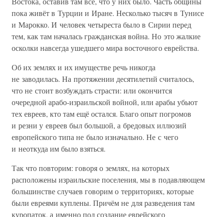
Востока, оставив там всё, что у них было. Часть общины
пока живёт в Турции и Иране. Несколько тысяч в Тунисе
и Марокко. И человек четыреста было в Сирии перед
тем, как там началась гражданская война. Но это жалкие
осколки навсегда ушедшего мира восточного еврейства.
Об их землях и их имуществе речь никогда
не заводилась. На протяжении десятилетий считалось,
что не стоит возбуждать страсти: или окончится
очередной арабо-израильской войной, или арабы убьют
тех евреев, кто там ещё остался. Благо опыт погромов
и резни у евреев был большой, а бредовых иллюзий
европейского типа не было изначально. Не с чего
и неоткуда им было взяться.
Так что повторим: говоря о землях, на которых
расположены израильские поселения, мы в подавляющем
большинстве случаев говорим о территориях, которые
были евреями куплены. Причём не для разведения там
куропаток, а именно под создание еврейского