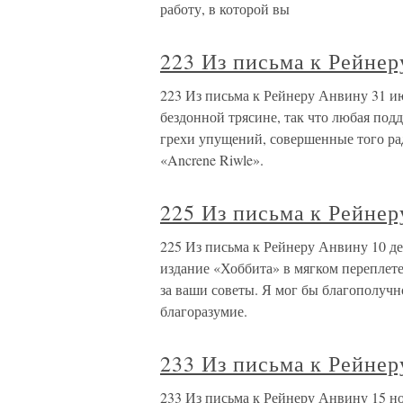
работу, в которой вы
223 Из письма к Рейнер
223 Из письма к Рейнеру Анвину 31 ию
бездонной трясине, так что любая подд
грехи упущений, совершенные того рад
«Ancrene Riwle».
225 Из письма к Рейнер
225 Из письма к Рейнеру Анвину 10 д
издание «Хоббита» в мягком переплете
за ваши советы. Я мог бы благополуч
благоразумие.
233 Из письма к Рейнер
233 Из письма к Рейнеру Анвину 15 н