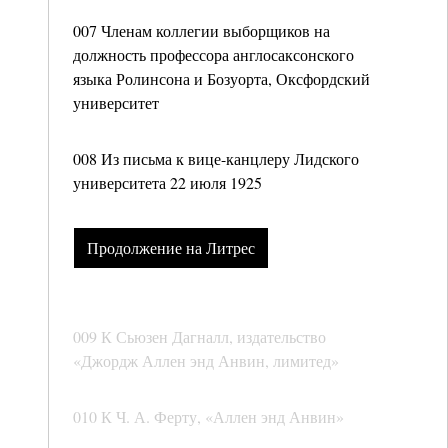
007 Членам коллегии выборщиков на
должность профессора англосаксонского
языка Ролинсона и Бозуорта, Оксфордский
университет
008 Из письма к вице-канцлеру Лидского
университета 22 июля 1925
Продолжение на Литрес
009 К Сьюзен Дагналл, издательство
«Джордж Аллен энд Анвин, лимитед»
010 К Ч. А. Ферту, «Аллен энд Анвин»