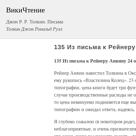
ВикиЧтение
Джон Р. Р. Толкин. Письма
Толкин Джон Рональд Руэл
135 Из письма к Рейнеру
135 Из письма к Рейнеру Анвину 24 
Рейнер Анвин навестил Толкина в Оксф
ему рукопись «Властелина Колец». 23 
типографии, цена книги будет три фун
случае производственные расходы не ок
то цена неминуемо поднимется еще вы
типографию и ожидал ответа, надеясь,
Я глубоко сожалею (в некотором роде),
неблагоприятные, и очень признателен
что очень скоро вы сможете сказать «д