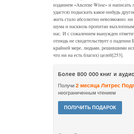
изданием «Ancrene Wisse» и написать л
удастся) подыскать какое-нибудь друго
жить стало абсолютно невозможно: ни 
шума и насквозь пропитан выхлопными
нас. И с сожалением вынужден отметит
отнюдь не свидетельствует о падении 
крайней мере, людьми, решившими исп
что ни на есть благих) целей[253].
Более 800 000 книг и аудио
2 месяца Литрес Под
Получи
неограниченным чтением
ПОЛУЧИТЬ ПОДАРОК