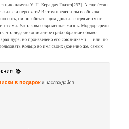
екцию памяти У. П. Кера для Глазго[252]. А еще (если
е жилье и переехать! В этом прелестном особнячке
поспать, ни поработать, дом дрожит-сотрясается от
 газами. Уж такова современная жизнь. Мордор среди
ь, что недавно описанное грибообразное облако
Барад-дура, но произведено его союзниками — или, по
ользовать Кольцо во имя своих (конечно же, самых
книг! 📚
писки в подарок
и наслаждайся