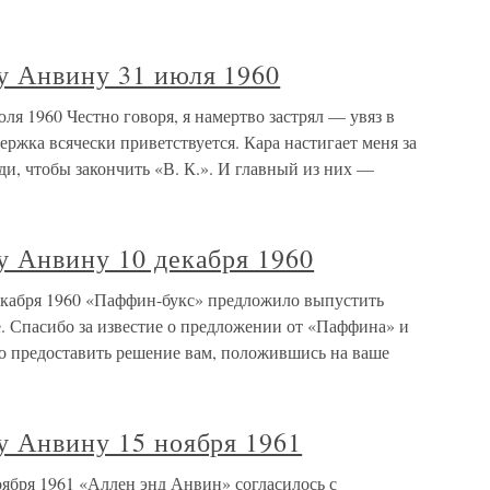
у Анвину 31 июля 1960
ля 1960 Честно говоря, я намертво застрял — увяз в
ержка всячески приветствуется. Кара настигает меня за
и, чтобы закончить «В. К.». И главный из них —
у Анвину 10 декабря 1960
екабря 1960 «Паффин-букс» предложило выпустить
. Спасибо за известие о предложении от «Паффина» и
но предоставить решение вам, положившись на ваше
у Анвину 15 ноября 1961
оября 1961 «Аллен энд Анвин» согласилось с