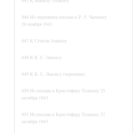
045 К Майклу Толкину
046 Из черновика письма к Р. У. Чапману
26 ноября 1941
047 К Стэнли Анвину
048 К К. С. Льюису
049 К К. С. Льюису (черновик)
050 Из письма к Кристоферу Толкину 25
октября 1943
051 Из письма к Кристоферу Толкину 27
октября 1943