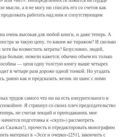
и мысли, а я не могу ни списать его со счетов как
и продолжать работать над ним и сопутствующим
ена очень высокая для любой книги, и даже теперь. А
онстра за такую цену, то каким же тиражом? И сколько
 хотя бы возместить затраты? Безусловно, людей,
куда больше, нежели кажется; обычно объем их только
 способны — ценя одну толстую книгу выше четырех
одит в четыре раза дороже одной тонкой. Но угадать
ь, равно как и предсказать, велик ли шанс с ними
ных трудов самого что ни на есть изнурительного и
спокойнее. Я стряхнул со своих плеч председательство
 теперь, не считая лекций и преподавания, мне
е начнется подготовка к «скулз») рассмотреть
 Сказках!), прочесть и отредактировать монографию
вить материал в «Эссе и очерки»[251], закончить с