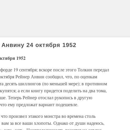
 Анвину 24 октября 1952
октября 1952
орде 19 сентября; вскоре после этого Толкин передал
октября Рейнер Анвин сообщил, что, по оценкам
та десять шиллингов (по меньшей мере); в противном
упятся; а если книгу придется поделить на два тома,
ше. Теперь Рейнер отослал рукопись в другую
 что ему предложат вариант подешевле.
 что произвел этакого монстра во времена столь
 вам за все ваши хлопоты. Однако от души надеюсь,
а» или «нет». Неопределенность ложится на сердце