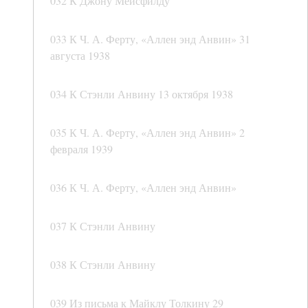
032 К Джону Мейсфилду
033 К Ч. А. Ферту, «Аллен энд Анвин» 31
августа 1938
034 К Стэнли Анвину 13 октября 1938
035 К Ч. А. Ферту, «Аллен энд Анвин» 2
февраля 1939
036 К Ч. А. Ферту, «Аллен энд Анвин»
037 К Стэнли Анвину
038 К Стэнли Анвину
039 Из письма к Майклу Толкину 29