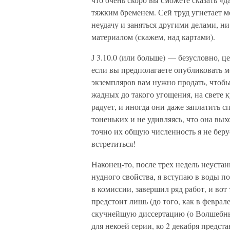
тяжким бременем. Сей труд угнетает мо
неудачу и заняться другими делами, н
материалом (скажем, над картами).
Ј 3.10.0 (или больше) — безусловно, ц
если вы предполагаете опубликовать м
экземпляров вам нужно продать, чтобы
жадных до такого угощения, на свете 
радует, и иногда они даже заплатить
тоненьких и не удивляясь, что она вых
точно их общую численность я не берус
встретиться!
Наконец-то, после трех недель неустан
нудного свойства, я вступаю в воды по
в комиссии, завершил ряд работ, и вот
предстоит лишь (до того, как в феврал
скучнейшую диссертацию (о Волшебных
для некоей серии, ко 2 декабря предста