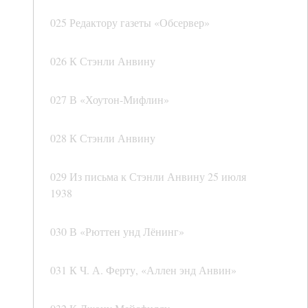
025 Редактору газеты «Обсервер»
026 К Стэнли Анвину
027 В «Хоутон-Мифлин»
028 К Стэнли Анвину
029 Из письма к Стэнли Анвину 25 июля
1938
030 В «Рюттен унд Лёнинг»
031 К Ч. А. Ферту, «Аллен энд Анвин»