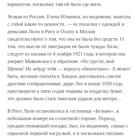
вариантом, поскольку там ей было где жить.
Уезжая из России, Елена Юльевна, по-видимому, вывезла
с собой какие-то ценности, — ее посылки с одеждой и
деньгами Лили в Ригу и Осипу в Москву
свидетельствуют о том, что она не была без средств. О
том, что мысли об эмиграции не были чужды Лили,
следует из письма от 6 ноября 1921 года, в котором она
уверяет Маяковского в обратном: «Не грусти, мой
Щеник! Не забуду тебя — вернусь обязательно». А может
быть, желание поехать в Лондон диктовалось совсем
другими соображениями: дядю Лео в конце 1920 года
приговорили к пяти годам тюрьмы за подделку бумаг,
что должно было стать тяжелым ударом для матери…
В Риге Лили остановилась в гостинице «Бельвю», в
небольшом номере на солнечной стороне. Период,
предшествовавший поездке, был, по-видимому, связан с
серьезной нервной нагрузкой, и в нескольких письмах