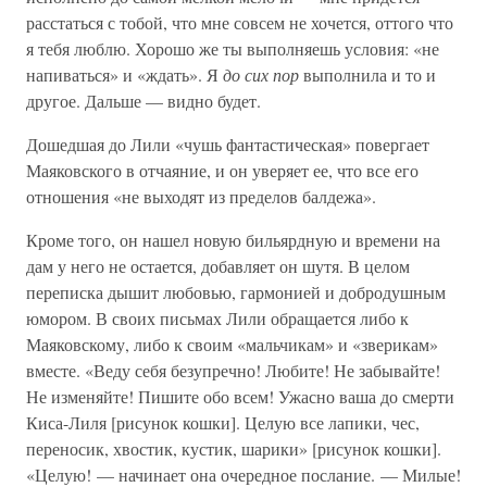
расстаться с тобой, что мне совсем не хочется, оттого что
я тебя люблю. Хорошо же ты выполняешь условия: «не
напиваться» и «ждать». Я
до сих пор
выполнила и то и
другое. Дальше — видно будет.
Дошедшая до Лили «чушь фантастическая» повергает
Маяковского в отчаяние, и он уверяет ее, что все его
отношения «не выходят из пределов балдежа».
Кроме того, он нашел новую бильярдную и времени на
дам у него не остается, добавляет он шутя. В целом
переписка дышит любовью, гармонией и добродушным
юмором. В своих письмах Лили обращается либо к
Маяковскому, либо к своим «мальчикам» и «зверикам»
вместе. «Веду себя безупречно! Любите! Не забывайте!
Не изменяйте! Пишите обо всем! Ужасно ваша до смерти
Киса-Лиля [рисунок кошки]. Целую все лапики, чес,
переносик, хвостик, кустик, шарики» [рисунок кошки].
«Целую! — начинает она очередное послание. — Милые!