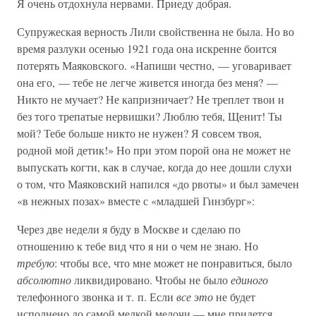
Я очень отдохнула нервами. Приеду добрая.
Супружеская верность Лили свойственна не была. Но во
время разлуки осенью 1921 года она искренне боится
потерять Маяковского. «Напиши честно, — уговаривает
она его, — тебе не легче живется иногда без меня? —
Никто не мучает? Не капризничает? Не треплет твои и
без того трепатые нервишки? Люблю тебя, Щенит! Ты
мой? Тебе больше никто не нужен? Я совсем твоя,
родной мой детик!» Но при этом порой она не может не
выпускать когти, как в случае, когда до нее дошли слухи
о том, что Маяковский напился «до рвоты» и был замечен
«в нежных позах» вместе с «младшей Гинзбург»:
Через две недели я буду в Москве и сделаю по
отношению к тебе вид что я ни о чем не знаю. Но
требую
: чтобы все, что мне может не понравиться, было
абсолютно
ликвидировано. Чтобы не было
единого
телефонного звонка и т. п. Если
все это
не будет
исполнено до самой мелкой мелочи — мне придется