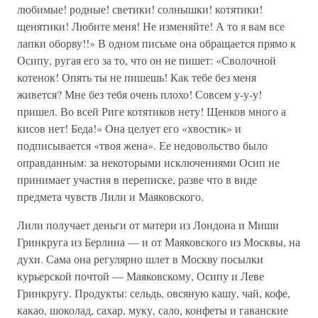
любимые! родные! светики! солнышки! котятики!
щенятики! Любите меня! Не изменяйте! А то я вам все
лапки оборву!!» В одном письме она обращается прямо к
Осипу, ругая его за то, что он не пишет: «Сволочной
котенок! Опять ты не пишешь! Как тебе без меня
живется? Мне без тебя очень плохо! Совсем у-у-у!
пришел. Во всей Риге котятиков нету! Щенков много а
кисов нет! Беда!» Она целует его «хвостик» и
подписывается «твоя жена». Ее недовольство было
оправданным: за некоторыми исключениями Осип не
принимает участия в переписке, разве что в виде
предмета чувств Лили и Маяковского.
Лили получает деньги от матери из Лондона и Миши
Гринкруга из Берлина — и от Маяковского из Москвы, на
духи. Сама она регулярно шлет в Москву посылки
курьерской почтой — Маяковскому, Осипу и Леве
Гринкругу. Продукты: сельдь, овсяную кашу, чай, кофе,
какао, шоколад, сахар, муку, сало, конфеты и гаванские