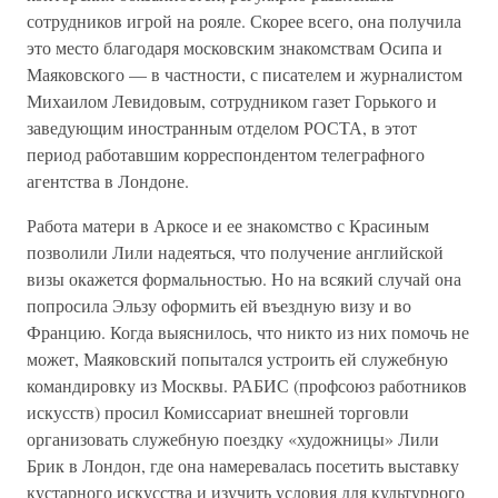
сотрудников игрой на рояле. Скорее всего, она получила
это место благодаря московским знакомствам Осипа и
Маяковского — в частности, с писателем и журналистом
Михаилом Левидовым, сотрудником газет Горького и
заведующим иностранным отделом РОСТА, в этот
период работавшим корреспондентом телеграфного
агентства в Лондоне.
Работа матери в Аркосе и ее знакомство с Красиным
позволили Лили надеяться, что получение английской
визы окажется формальностью. Но на всякий случай она
попросила Эльзу оформить ей въездную визу и во
Францию. Когда выяснилось, что никто из них помочь не
может, Маяковский попытался устроить ей служебную
командировку из Москвы. РАБИС (профсоюз работников
искусств) просил Комиссариат внешней торговли
организовать служебную поездку «художницы» Лили
Брик в Лондон, где она намеревалась посетить выставку
кустарного искусства и изучить условия для культурного