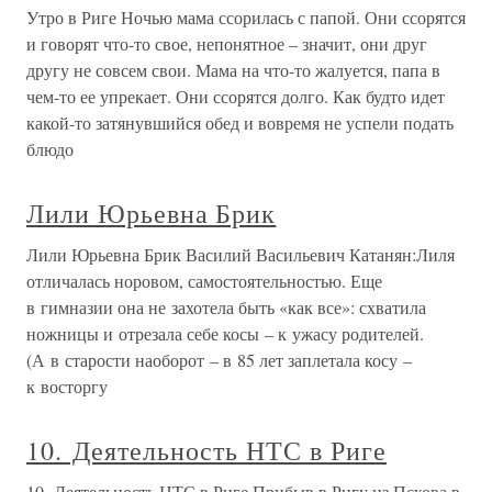
Утро в Риге Ночью мама ссорилась с папой. Они ссорятся
и говорят что-то свое, непонятное – значит, они друг
другу не совсем свои. Мама на что-то жалуется, папа в
чем-то ее упрекает. Они ссорятся долго. Как будто идет
какой-то затянувшийся обед и вовремя не успели подать
блюдо
Лили Юрьевна Брик
Лили Юрьевна Брик Василий Васильевич Катанян:Лиля
отличалась норовом, самостоятельностью. Еще
в гимназии она не захотела быть «как все»: схватила
ножницы и отрезала себе косы – к ужасу родителей.
(А в старости наоборот – в 85 лет заплетала косу –
к восторгу
10. Деятельность НТС в Риге
10. Деятельность НТС в Риге Прибыв в Ригу из Пскова в