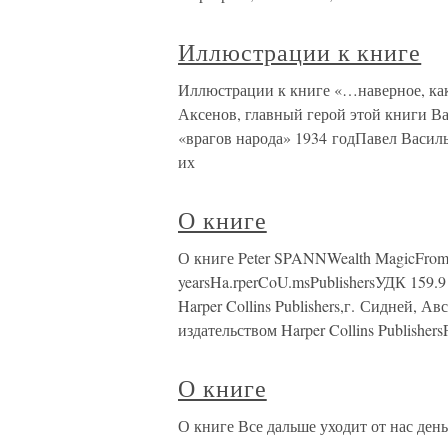
Иллюстрации к книге
Иллюстрации к книге «…наверное, ка
Аксенов, главный герой этой книги Вас
«врагов народа» 1934 годПавел Васил
их
О книге
О книге Peter SPANNWealth MagicFrom br
yearsHa.rperCoU.msPublishersУДК 159.
Harper Collins Publishers,г. Сидней, 
издательством Harper Collins Publishe
О книге
О книге Все дальше уходит от нас ден