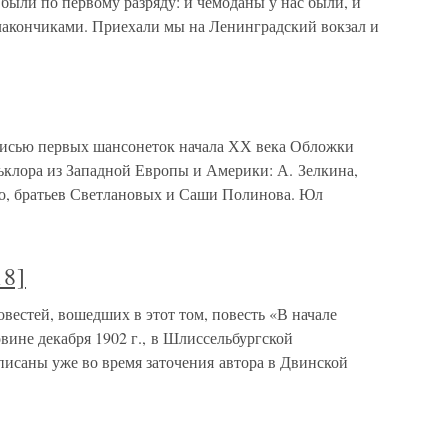
были по первому разряду: и чемоданы у нас были, и
флакончиками. Приехали мы на Ленинградский вокзал и
писью первых шансонеток начала ХХ века Обложки
ьклора из Западной Европы и Америки: А. Зелкина,
ко, братьев Светлановых и Саши Полинова. Юл
18]
овестей, вошедших в этот том, повесть «В начале
вине декабря 1902 г., в Шлиссельбургской
писаны уже во время заточения автора в Двинской