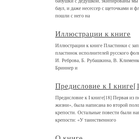
бабушки с дедушкой, экипированы мы 
баул, и даже несессер с щеточками и 
пошли с него на
Иллюстрации к книге
Иллюстрации к книге Пластинки с за
пластинок исполнителей русского фол
И. Реброва, Б. Рубашкина, В. Климен
Бриннер и
Предисловие к I книге[
Предисловие к I книге[18] Первая из п
жизни», была написана во второй поло
крепости. Остальные повести были на
крепости: «У таинственного
О книге