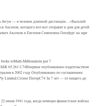
к бегун — я человек длинной дистанции…»Василий
я Аксенов, которого вот-вот отправят в дом для детей
ьевич Аксенов и Евгения Семеновна Гинзбург на заре
oke toMulti-Millionairein just 7
9 ББК 65.261 С74Впервые опубликовано издательством
Австралия в 2002 году.Опубликовано по соглашениюс
rsPty Limited.Спэнн ПитерC74 За 7 лет — от нищего до
ь 22 июня 1941 года, когда немецко-фашистские войска