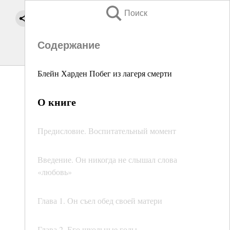
Поиск
Содержание
Блейн Харден Побег из лагеря смерти
О книге
Предисловие. Воспитательный момент
Введение. Он никогда не слышал слова
«любовь»
Глава 1. Он съел обед своей матери
Глава 2. Его школьные годы