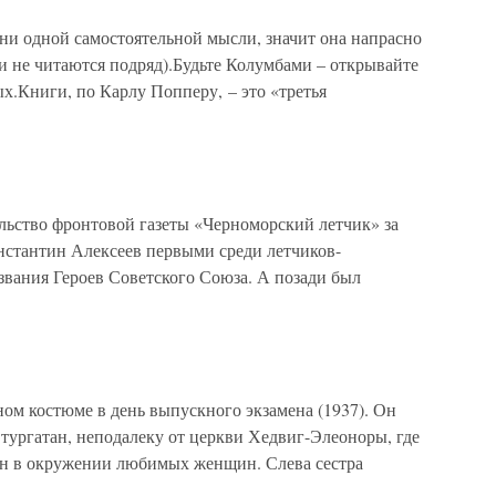
 ни одной самостоятельной мысли, значит она напрасно
и не читаются подряд).Будьте Колумбами – открывайте
х.Книги, по Карлу Попперу, – это «третья
ельство фронтовой газеты «Черноморский летчик» за
онстантин Алексеев первыми среди летчиков-
звания Героев Советского Союза. А позади был
ом костюме в день выпускного экзамена (1937). Он
тургатан, неподалеку от церкви Хедвиг-Элеоноры, где
ан в окружении любимых женщин. Слева сестра