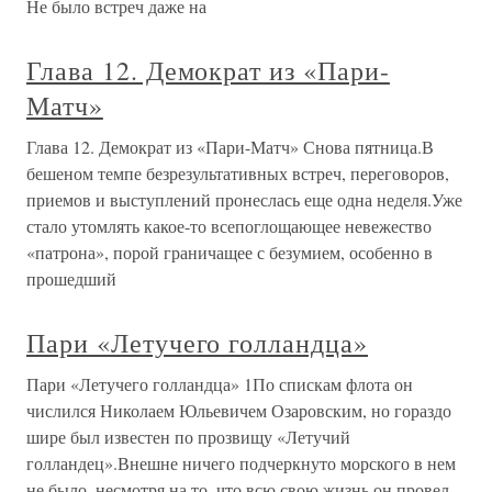
Не было встреч даже на
Глава 12. Демократ из «Пари-
Матч»
Глава 12. Демократ из «Пари-Матч» Снова пятница.В
бешеном темпе безрезультативных встреч, переговоров,
приемов и выступлений пронеслась еще одна неделя.Уже
стало утомлять какое-то всепоглощающее невежество
«патрона», порой граничащее с безумием, особенно в
прошедший
Пари «Летучего голландца»
Пари «Летучего голландца» 1По спискам флота он
числился Николаем Юльевичем Озаровским, но гораздо
шире был известен по прозвищу «Летучий
голландец».Внешне ничего подчеркнуто морского в нем
не было, несмотря на то, что всю свою жизнь он провел