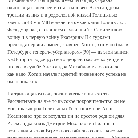
одиннадцать дочерей и семь сыновей. Александр был
третьим из них и в родословной князей Голицыных
значился 48-м в VIII колене потомков князя Голицы. «…
Фельдмаршал, с отличием служивший в Семилетнюю
войну и в первую войну Екатерины II с турками,
предводя первой армией, взявшей Хотин; затем он был в
Петербурге генерал-губернатором»[50] — из этой записи
в «Истории родов русского дворянства» легко увидеть,
что все в судьбе Александра Михайловича сложилось,
как надо. Хотя в начале гарантий жизненного успеха не
было никаких.
На тринадцатом году жизни князь лишился отца.
Рассчитывать на чье-то высокое покровительство он не
мог, так как род Голицыных был гоним при Анне
Иоанновне: при ее вступлении на престол родной дядя
Александра князь Дмитрий Михайлович Голицын
возглавил членов Верховного тайного совета, которые
попытались ограничить самодержавие, а отец — Михаил