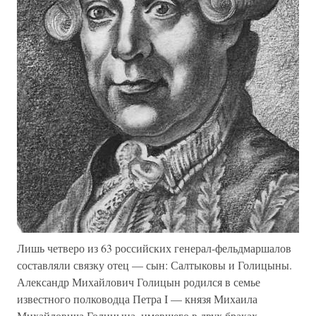
Лишь четверо из 63 российских генерал-фельдмаршалов
составляли связку отец — сын: Салтыковы и Голицыны.
Александр Михайлович Голицын родился в семье
известного полководца Петра I — князя Михаила
Михайловича Голицына, имевшего в двух браках