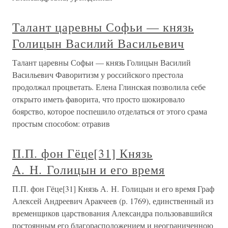
Талант царевны Софьи — князь
Голицын Василий Васильевич
Талант царевны Софьи — князь Голицын Василий
Васильевич Фаворитизм у российского престола
продолжал процветать. Елена Глинская позволила себе
открыто иметь фаворита, что просто шокировало
боярство, которое поспешило отделаться от этого срама
простым способом: отравив
П.П. фон Гёце[31] Князь
А. Н. Голицын и его время
П.П. фон Гёце[31] Князь А. Н. Голицын и его время Граф
Алексей Андреевич Аракчеев (р. 1769), единственный из
временщиков царствования Александра пользовавшийся
постоянным его благорасположением и неограниченною