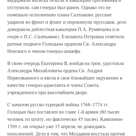
отступили, сам генерал был ранен. Однако это не
помешало исполнению плана Салтыкова: русские
ударили во фронт и фланг и опрокинули пруссаков, дело
довершила доблестная кавалерия П.А. Румянцева (
см.
очерк о П.С. Салтыкове)
. Елизавета Петровна отметила
ратные подвиги Голицына орденом Св. Александра
Невского и чином генерал-аншефа.
В свою очередь Екатерина II, взойдя на трон, удостоила
Александра Михайловича ордена Св. Андрея
Первозванного и ввела в свое ближайшее окружение в
качестве генерал-адъютанта и члена Совета,
учрежденного при высочайшем дворе.
С началом русско-турецкой войны 1768–1774 гг.
Голицын был поставлен во главе 1-й армии (80 тысяч
человек по штату, но фактически 45 тысяч). Кампанию
1769 г. он открыл уже 15 апреля, не дожидаясь
пополнений. Дело в том, что Молдавия восстала против