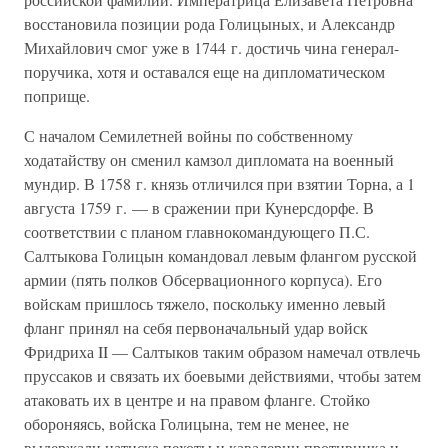
восстановила позиции рода Голицыных, и Александр
Михайлович смог уже в 1744 г. достичь чина генерал-
поручика, хотя и оставался еще на дипломатическом
поприще.
С началом Семилетней войны по собственному
ходатайству он сменил камзол дипломата на военный
мундир. В 1758 г. князь отличился при взятии Торна, а 1
августа 1759 г. — в сражении при Кунерсдорфе. В
соответствии с планом главнокомандующего П.С.
Салтыкова Голицын командовал левым флангом русской
армии (пять полков Обсервационного корпуса). Его
войскам пришлось тяжело, поскольку именно левый
фланг принял на себя первоначальный удар войск
Фридриха II — Салтыков таким образом намечал отвлечь
пруссаков и связать их боевыми действиями, чтобы затем
атаковать их в центре и на правом фланге. Стойко
обороняясь, войска Голицына, тем не менее, не
выдержали натиска пехоты и кавалерии противника и