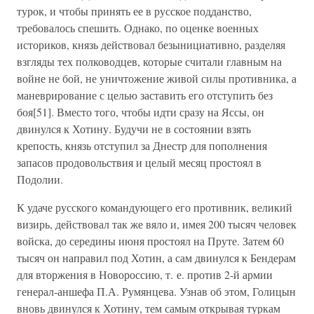
турок, и чтобы принять ее в русское подданство,
требовалось спешить. Однако, по оценке военных
историков, князь действовал безынициативно, разделяя
взгляды тех полководцев, которые считали главным на
войне не бой, не уничтожение живой силы противника, а
маневрирование с целью заставить его отступить без
боя[51]. Вместо того, чтобы идти сразу на Яссы, он
двинулся к Хотину. Будучи не в состоянии взять
крепость, князь отступил за Днестр для пополнения
запасов продовольствия и целый месяц простоял в
Подолии.
К удаче русского командующего его противник, великий
визирь, действовал так же вяло и, имея 200 тысяч человек
войска, до середины июня простоял на Пруте. Затем 60
тысяч он направил под Хотин, а сам двинулся к Бендерам
для вторжения в Новороссию, т. е. против 2-й армии
генерал-аншефа П.А. Румянцева. Узнав об этом, Голицын
вновь двинулся к Хотину, тем самым открывая туркам