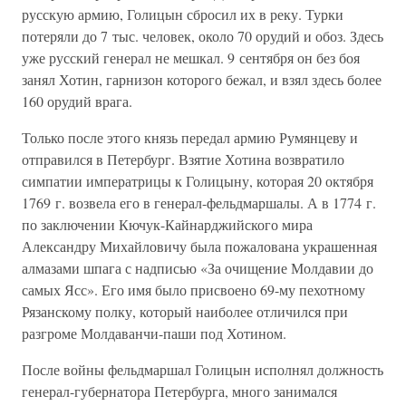
русскую армию, Голицын сбросил их в реку. Турки
потеряли до 7 тыс. человек, около 70 орудий и обоз. Здесь
уже русский генерал не мешкал. 9 сентября он без боя
занял Хотин, гарнизон которого бежал, и взял здесь более
160 орудий врага.
Только после этого князь передал армию Румянцеву и
отправился в Петербург. Взятие Хотина возвратило
симпатии императрицы к Голицыну, которая 20 октября
1769 г. возвела его в генерал-фельдмаршалы. А в 1774 г.
по заключении Кючук-Кайнарджийского мира
Александру Михайловичу была пожалована украшенная
алмазами шпага с надписью «За очищение Молдавии до
самых Ясс». Его имя было присвоено 69-му пехотному
Рязанскому полку, который наиболее отличился при
разгроме Молдаванчи-паши под Хотином.
После войны фельдмаршал Голицын исполнял должность
генерал-губернатора Петербурга, много занимался