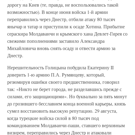
дорогу на Киев (те, правда, не воспользовались такой
возможностью). В конце июня войска 1-й армии
переправились через Днестр, отбили атаку 80 тысяч
янычар и татар и приступили к осаде Хотина. Прибытие
сераскира Молдаванчи и крымского хана Девлет-Гирея со
свежими пополнениями заставило Александра
Михайловича вновь снять осаду и отвести армию за
Днестр.
Нерешительность Голицына побудила Екатерину II
доверить 1-ю армию П.А. Румянцеву, который,
резюмируя ошибки своего предшественника, говорил
так: «Никто не берет города, не разделавшись прежде с
силами, его защищающими». Но буквально за пять минут
до грозившего бесславием конца военной карьеры, князь
сумел восстановить высокую репутацию. 29 августа,
когда турецкие войска силой в 80 тысяч под
командованием Молдаванчи-паши, ставшего верховным
визирем, переправились через Днестр и атаковали