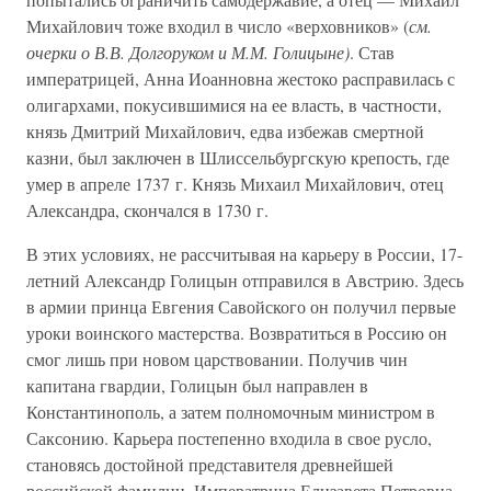
Михайлович тоже входил в число «верховников» (
см.
очерки о В.В. Долгоруком и М.М. Голицыне)
. Став
императрицей, Анна Иоанновна жестоко расправилась с
олигархами, покусившимися на ее власть, в частности,
князь Дмитрий Михайлович, едва избежав смертной
казни, был заключен в Шлиссельбургскую крепость, где
умер в апреле 1737 г. Князь Михаил Михайлович, отец
Александра, скончался в 1730 г.
В этих условиях, не рассчитывая на карьеру в России, 17-
летний Александр Голицын отправился в Австрию. Здесь
в армии принца Евгения Савойского он получил первые
уроки воинского мастерства. Возвратиться в Россию он
смог лишь при новом царствовании. Получив чин
капитана гвардии, Голицын был направлен в
Константинополь, а затем полномочным министром в
Саксонию. Карьера постепенно входила в свое русло,
становясь достойной представителя древнейшей
российской фамилии. Императрица Елизавета Петровна