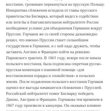
восстание, грозившее перекинуться на прусскую Польшу.
Инициатива сближения исходила от главы прусского
правительства Бисмарка, который видел в содействии
или хотя бы в благожелательном нейтралитете России
необходимое условие для объединения Германии вокруг
Пруссии. Горчаков же со своей стороны дальновидно
решил, что именно Пруссия станет сильнейшим
государством в Германии, и с ней надо дружить, чтобы
заставить Англию и Францию пойти на ревизию
Парижского трактата. В 1863 году, вскоре после начала
польского восстания, была подписана секретная русско-
прусская конвенция о взаимной помощи «для
восстановления порядка и спокойствия» в польских
землях. После подавления польского восстания Горчаков
оценил все выгоды начавшегося сближения с Пруссией.
Российский нейтралитет помог Бисмарку победить
Данию, Австрию и Францию. Горчакова тем временем в
1867 году произвели в канцлеры. Он оказывал влияние