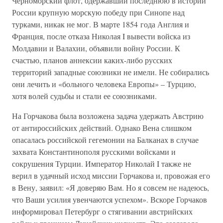
Черноморский флот, одержавший последнюю в истории
России крупную морскую победу при Синопе над
турками, никак не мог. В марте 1854 года Англия и
Франция, после отказа Николая I вывести войска из
Молдавии и Валахии, объявили войну России. К
счастью, планов аннексии каких-либо русских
территорий западные союзники не имели. Не собирались
они лечить и «больного человека Европы» – Турцию,
хотя волей судьбы и стали ее союзниками.
На Горчакова была возложена задача удержать Австрию
от антироссийских действий. Однако Вена слишком
опасалась российской гегемонии на Балканах в случае
захвата Константинополя русскими войсками и
сокрушения Турции. Император Николай I также не
верил в удачный исход миссии Горчакова и, провожая его
в Вену, заявил: «Я доверяю Вам. Но я совсем не надеюсь,
что Ваши усилия увенчаются успехом». Вскоре Горчаков
информировал Петербург о стягивании австрийских