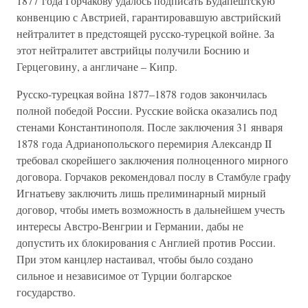
1877 года Горчакову удалось подписать Будапештскую
конвенцию с Австрией, гарантировавшую австрийский
нейтралитет в предстоящей русско-турецкой войне. За
этот нейтралитет австрийцы получили Боснию и
Герцеговину, а англичане – Кипр.
Русско-турецкая война 1877–1878 годов закончилась
полной победой России. Русские войска оказались под
стенами Константинополя. После заключения 31 января
1878 года Адрианопольского перемирия Александр II
требовал скорейшего заключения полноценного мирного
договора. Горчаков рекомендовал послу в Стамбуле графу
Игнатьеву заключить лишь прелиминарный мирный
договор, чтобы иметь возможность в дальнейшем учесть
интересы Австро-Венгрии и Германии, дабы не
допустить их блокирования с Англией против России.
При этом канцлер настаивал, чтобы было создано
сильное и независимое от Турции болгарское
государство.