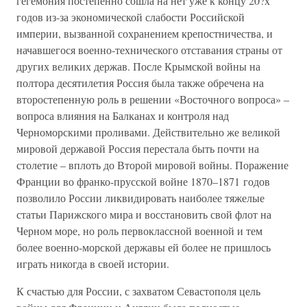
гегемония постепенно сошла на нет уже к концу 20?х
годов из-за экономической слабости Российской
империи, вызванной сохранением крепостничества, и
начавшегося военно-технического отставания страны от
других великих держав. После Крымской войны на
полтора десятилетия Россия была также обречена на
второстепенную роль в решении «Восточного вопроса» –
вопроса влияния на Балканах и контроля над
Черноморскими проливами. Действительно же великой
мировой державой Россия перестала быть почти на
столетие – вплоть до Второй мировой войны. Поражение
Франции во франко-прусской войне 1870–1871 годов
позволило России ликвидировать наиболее тяжелые
статьи Парижского мира и восстановить свой флот на
Черном море, но роль первоклассной военной и тем
более военно-морской державы ей более не пришлось
играть никогда в своей истории.
К счастью для России, с захватом Севастополя цель