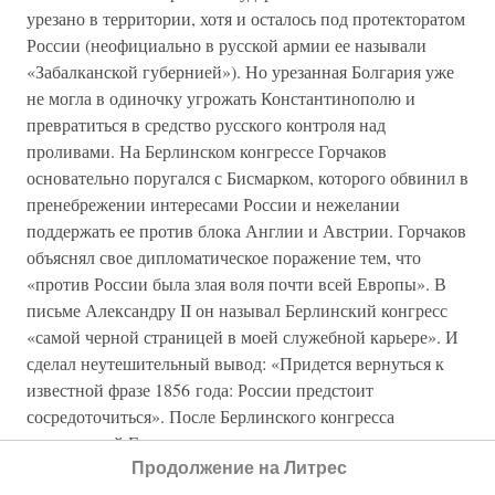
урезано в территории, хотя и осталось под протекторатом
России (неофициально в русской армии ее называли
«Забалканской губернией»). Но урезанная Болгария уже
не могла в одиночку угрожать Константинополю и
превратиться в средство русского контроля над
проливами. На Берлинском конгрессе Горчаков
основательно поругался с Бисмарком, которого обвинил в
пренебрежении интересами России и нежелании
поддержать ее против блока Англии и Австрии. Горчаков
объяснял свое дипломатическое поражение тем, что
«против России была злая воля почти всей Европы». В
письме Александру II он называл Берлинский конгресс
«самой черной страницей в моей служебной карьере». И
сделал неутешительный вывод: «Придется вернуться к
известной фразе 1856 года: России предстоит
сосредоточиться». После Берлинского конгресса
престарелый Горчаков постепенно отошел от активного
руководства внешней политикой. В 1880 году он уехал в
Продолжение на Литрес