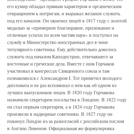
его кумир обладал прямым характером и органическим
отвращением к интригам, и выражал желание служить
под его началом. Он окончил лицей в 1817 году с золотой
медалью за «примерное благонравие, прилежание и
отличные успехи по всем частям наук» и поступил на
службу в Министерство иностранных дел в чине
титулярного советника. Ему действительно довелось
служить под началом Каподистрии, отвечавшего за
восточные и греческие дела. Вместе с ним Горчаков
участвовал в конгрессах Священного союза и там
познакомился с Александром I. Тот приметил молодого
дипломата и не раз вспоминал о нем как об одном из
лучших выпускников лицея. В 1820 году Горчакова
назначили секретарем посольства в Лондоне. В 1822 году
он стал первым секретарем, а в 1824 году Горчакова
произвели в надворные советники. В 1827 году он
покинул Лондон из-за разногласий с российским послом
в Англии Ливеном. Официальная же формулировка