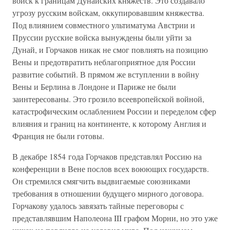
войск к границам Дунайских княжеств. Это создавало
угрозу русским войскам, оккупировавшим княжества.
Под влиянием совместного ультиматума Австрии и
Пруссии русские войска вынуждены были уйти за
Дунай, и Горчаков никак не смог повлиять на позицию
Вены и предотвратить неблагоприятное для России
развитие событий. В прямом же вступлении в войну
Вены и Берлина в Лондоне и Париже не были
заинтересованы. Это грозило всеевропейской войной,
катастрофическим ослаблением России и переделом сфер
влияния и границ на континенте, к которому Англия и
Франция не были готовы.
В декабре 1854 года Горчаков представлял Россию на
конференции в Вене послов всех воюющих государств.
Он стремился смягчить выдвигаемые союзниками
требования в отношении будущего мирного договора.
Горчакову удалось завязать тайные переговоры с
представлявшим Наполеона III графом Морни, но это уже