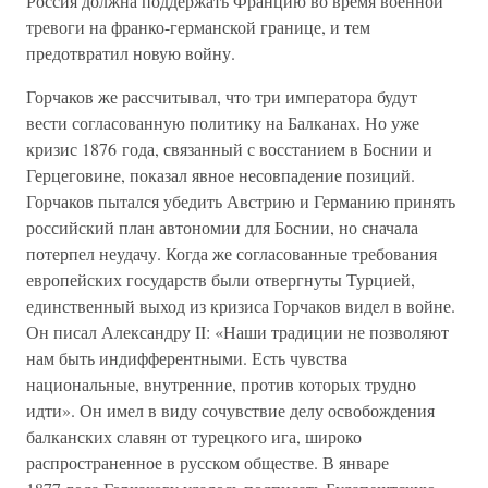
Россия должна поддержать Францию во время военной
тревоги на франко-германской границе, и тем
предотвратил новую войну.
Горчаков же рассчитывал, что три императора будут
вести согласованную политику на Балканах. Но уже
кризис 1876 года, связанный с восстанием в Боснии и
Герцеговине, показал явное несовпадение позиций.
Горчаков пытался убедить Австрию и Германию принять
российский план автономии для Боснии, но сначала
потерпел неудачу. Когда же согласованные требования
европейских государств были отвергнуты Турцией,
единственный выход из кризиса Горчаков видел в войне.
Он писал Александру II: «Наши традиции не позволяют
нам быть индифферентными. Есть чувства
национальные, внутренние, против которых трудно
идти». Он имел в виду сочувствие делу освобождения
балканских славян от турецкого ига, широко
распространенное в русском обществе. В январе