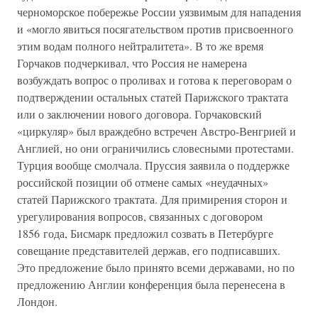
черноморское побережье России уязвимым для нападения
и «могло явиться посягательством против присвоенного
этим водам полного нейтралитета». В то же время
Горчаков подчеркивал, что Россия не намерена
возбуждать вопрос о проливах и готова к переговорам о
подтверждении остальных статей Парижского трактата
или о заключении нового договора. Горчаковский
«циркуляр» был враждебно встречен Австро-Венгрией и
Англией, но они ограничились словесными протестами.
Турция вообще смолчала. Пруссия заявила о поддержке
российской позиции об отмене самых «неудачных»
статей Парижского трактата. Для примирения сторон и
урегулирования вопросов, связанных с договором
1856 года, Бисмарк предложил созвать в Петербурге
совещание представителей держав, его подписавших.
Это предложение было принято всеми державами, но по
предложению Англии конференция была перенесена в
Лондон.