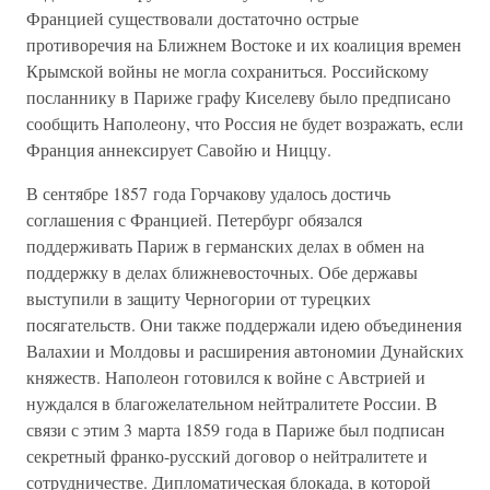
Францией существовали достаточно острые
противоречия на Ближнем Востоке и их коалиция времен
Крымской войны не могла сохраниться. Российскому
посланнику в Париже графу Киселеву было предписано
сообщить Наполеону, что Россия не будет возражать, если
Франция аннексирует Савойю и Ниццу.
В сентябре 1857 года Горчакову удалось достичь
соглашения с Францией. Петербург обязался
поддерживать Париж в германских делах в обмен на
поддержку в делах ближневосточных. Обе державы
выступили в защиту Черногории от турецких
посягательств. Они также поддержали идею объединения
Валахии и Молдовы и расширения автономии Дунайских
княжеств. Наполеон готовился к войне с Австрией и
нуждался в благожелательном нейтралитете России. В
связи с этим 3 марта 1859 года в Париже был подписан
секретный франко-русский договор о нейтралитете и
сотрудничестве. Дипломатическая блокада, в которой