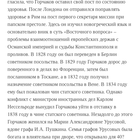
гласила, что Горчаков оставил свой пост по состоянию
здоровья. После Лондона он отправился поправлять
здоровье в Рим на пост первого секретаря миссии при
папском престоле. Здесь он изучил новогреческий язык и
основательно вник в суть «Восточного вопроса» –
проблемы взаимоотношений европейских держав с
Османской империей и судьбы Константинополя и
проливов. В 1828 году он был переведен в Берлин
советником посольства. В 1829 году Горчаков дорос до
поверенного в делах во Флоренции, затем был
посланником в Тоскане, а в 1832 году получил
назначение советником посольства в Вене. В 1834 году
ему был пожалован чин статского советника. Однако
конфликт с министром иностранных дел Карлом
Нессельроде вынудил Горчакова уйти в отставку в
1838 году в чине статского советника. Незадолго до этого
Горчаков женился на Марии Александровне Урусовой,
вдове графа И.А. Пушкина. Семья графов Урусовых была
богата и влиятельна при дворе, что открывало для 40?