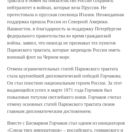
трактата в обмен на обязательство России сохранять
нейтралитет в войнах, которые вела Пруссия. Не
протестовала и прусская союзница Италия. Неожиданная
поддержка пришла России из Северной Америки.
Вашингтон, в благодарность за поддержку Петербургом
федерального правительства во время гражданской
войны, заявил, что никогда не признавал тех пунктов
Парижского трактата, которые запрещали России иметь
военный флот на Черном море.
Отмена ограничительных статей Парижского трактата
стала крупнейшей дипломатической победой Горчакова.
Он стал поистине национальным героем России. За этот
выдающийся успех в марте 1871 года Горчаков был
пожалован титулом светлейшего князя. Горчаков считал
отмену основных статей Парижского трактата своим
главным дипломатическим достижением.
Вместе с Бисмарком Горчаков стал одним из инициаторов
«Союза трех императоров» – российского, германского и