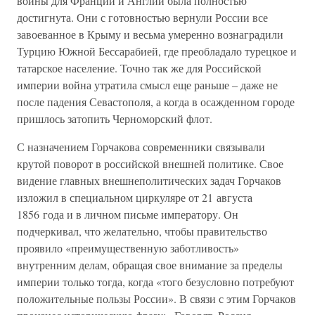
войны для Франции и Англии была полностью
достигнута. Они с готовностью вернули России все
завоеванное в Крыму и весьма умеренно вознаградили
Турцию Южной Бессарабией, где преобладало турецкое и
татарское население. Точно так же для Российской
империи война утратила смысл еще раньше – даже не
после падения Севастополя, а когда в осажденном городе
пришлось затопить Черноморский флот.
С назначением Горчакова современники связывали
крутой поворот в российской внешней политике. Свое
видение главных внешнеполитических задач Горчаков
изложил в специальном циркуляре от 21 августа
1856 года и в личном письме императору. Он
подчеркивал, что желательно, чтобы правительство
проявило «преимущественную заботливость»
внутренним делам, обращая свое внимание за пределы
империи только тогда, когда «того безусловно потребуют
положительные пользы России». В связи с этим Горчаков