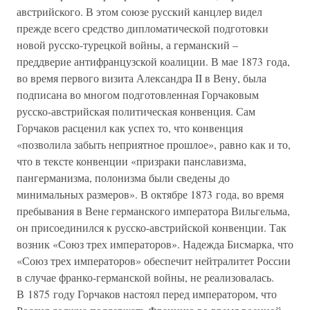
австрийского. В этом союзе русский канцлер видел
прежде всего средство дипломатической подготовки
новой русско-турецкой войны, а германский –
преддверие антифранцузской коалиции. В мае 1873 года,
во время первого визита Александра II в Вену, была
подписана во многом подготовленная Горчаковым
русско-австрийская политическая конвенция. Сам
Горчаков расценил как успех то, что конвенция
«позволила забыть неприятное прошлое», равно как и то,
что в тексте конвенции «призраки панславизма,
пангерманизма, полонизма были сведены до
минимальных размеров». В октябре 1873 года, во время
пребывания в Вене германского императора Вильгельма,
он присоединился к русско-австрийской конвенции. Так
возник «Союз трех императоров». Надежда Бисмарка, что
«Союз трех императоров» обеспечит нейтралитет России
в случае франко-германской войны, не реализовалась.
В 1875 году Горчаков настоял перед императором, что