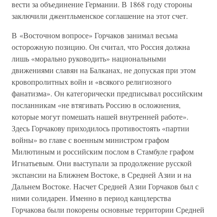
вести за объединение Германии. В 1868 году стороны
заключили джентльменское соглашение на этот счет.
В «Восточном вопросе» Горчаков занимал весьма
осторожную позицию. Он считал, что Россия должна
лишь «морально руководить» национальными
движениями славян на Балканах, не допуская при этом
кровопролитных войн и «всякого религиозного
фанатизма». Он категорически предписывал российским
посланникам «не втягивать Россию в осложнения,
которые могут помешать нашей внутренней работе».
Здесь Горчакову приходилось противостоять «партии
войны» во главе с военным министром графом
Милютиным и российским послом в Стамбуле графом
Игнатьевым. Они выступали за продолжение русской
экспансии на Ближнем Востоке, в Средней Азии и на
Дальнем Востоке. Насчет Средней Азии Горчаков был с
ними солидарен. Именно в период канцлерства
Горчакова были покорены основные территории Средней