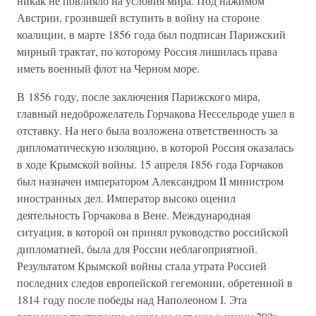
никак не повлияло на условия мира. Под нажимом
Австрии, грозившей вступить в войну на стороне
коалиции, в марте 1856 года был подписан Парижский
мирный трактат, по которому Россия лишилась права
иметь военный флот на Черном море.
В 1856 году, после заключения Парижского мира,
главный недоброжелатель Горчакова Нессельроде ушел в
отставку. На него была возложена ответственность за
дипломатическую изоляцию, в которой Россия оказалась
в ходе Крымской войны. 15 апреля 1856 года Горчаков
был назначен императором Александром II министром
иностранных дел. Император высоко оценил
деятельность Горчакова в Вене. Международная
ситуация, в которой он принял руководство российской
дипломатией, была для России неблагоприятной.
Результатом Крымской войны стала утрата Россией
последних следов европейской гегемонии, обретенной в
1814 году после победы над Наполеоном I. Эта