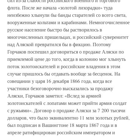
сил из-за слабости российского военного и торгового
флота. После же начала «золотой лихорадки» туда
неизбежно хлынули бы банды старателей со всего света,
вооруженные кольтами и карабинами. Немногочисленное
русское население быстро бы растворилось в
многочисленных пришельцах, и российский суверенитет
над Аляской превратился бы в фикцию. Поэтому
Горчаков поспешил договориться о продаже Аляски по
приемлемой цене до того, когда в колонию мог хлынуть
поток золотоискателей и российские владения в этом
случае пришлось бы отдавать вообще за бесценок. На
совещании у царя 16 декабря 1866 года, когда все
участники безоговорочно высказались за продажу
Аляски, Горчаков заметил: «Вслед за армией
золотоискателей с лопатами может прийти армия солдат
с ружьями». Договор о продаже Аляски за 7 200 тысячи
долларов, что было эквивалентно 11 млн золотых рублей,
был подписан в Вашингтоне 18 марта 1867 года и в
апреле ратифицирован российским императором и