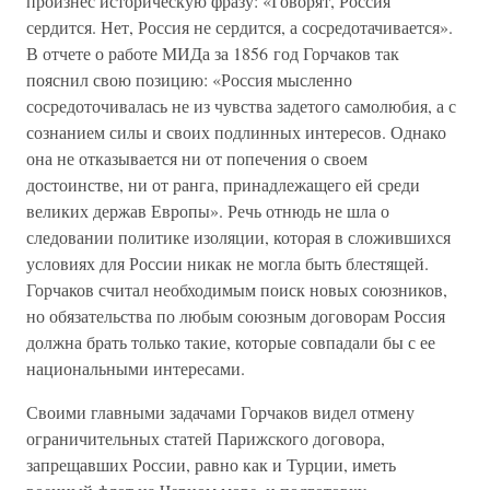
произнес историческую фразу: «Говорят, Россия
сердится. Нет, Россия не сердится, а сосредотачивается».
В отчете о работе МИДа за 1856 год Горчаков так
пояснил свою позицию: «Россия мысленно
сосредоточивалась не из чувства задетого самолюбия, а с
сознанием силы и своих подлинных интересов. Однако
она не отказывается ни от попечения о своем
достоинстве, ни от ранга, принадлежащего ей среди
великих держав Европы». Речь отнюдь не шла о
следовании политике изоляции, которая в сложившихся
условиях для России никак не могла быть блестящей.
Горчаков считал необходимым поиск новых союзников,
но обязательства по любым союзным договорам Россия
должна брать только такие, которые совпадали бы с ее
национальными интересами.
Своими главными задачами Горчаков видел отмену
ограничительных статей Парижского договора,
запрещавших России, равно как и Турции, иметь