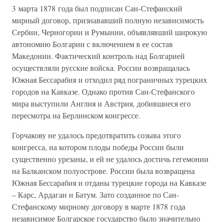
3 марта 1878 года был подписан Сан-Стефанский
мирный договор, признававший полную независимость
Сербии, Черногории и Румынии, объявлявший широкую
автономию Болгарии с включением в ее состав
Македонии. Фактический контроль над Болгарией
осуществляли русские войска. России возвращалась
Южная Бессарабия и отходил ряд пограничных турецких
городов на Кавказе. Однако против Сан-Стефанского
мира выступили Англия и Австрия, добившиеся его
пересмотра на Берлинском конгрессе.
Горчакову не удалось предотвратить созыва этого
конгресса, на котором плоды победы России были
существенно урезаны, и ей не удалось достичь гегемонии
на Балканском полуострове. России была возвращена
Южная Бессарабия и отданы турецкие города на Кавказе
– Карс, Ардаган и Батум. Зато созданное по Сан-
Стефанскому мирному договору в марте 1878 года
независимое Болгарское государство было значительно