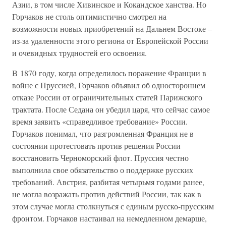
Азии, в том числе Хивинское и Кокандское ханства. Но
Горчаков не столь оптимистично смотрел на
возможности новых приобретений на Дальнем Востоке –
из-за удаленности этого региона от Европейской России
и очевидных трудностей его освоения.
В 1870 году, когда определилось поражение Франции в
войне с Пруссией, Горчаков объявил об одностороннем
отказе России от ограничительных статей Парижского
трактата. После Седана он убедил царя, что сейчас самое
время заявить «справедливое требование» России.
Горчаков понимал, что разгромленная Франция не в
состоянии протестовать против решения России
восстановить Черноморский флот. Пруссия честно
выполнила свое обязательство о поддержке русских
требований. Австрия, разбитая четырьмя годами ранее,
не могла возражать против действий России, так как в
этом случае могла столкнуться с единым русско-прусским
фронтом. Горчаков настаивал на немедленном демарше,