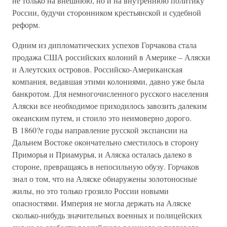
не только на внешнюю, но и на внутреннюю политику
России, будучи сторонником крестьянской и судебной
реформ.
Одним из дипломатических успехов Горчакова стала
продажа США российских колоний в Америке – Аляски
и Алеутских островов. Российско-Американская
компания, ведавшая этими колониями, давно уже была
банкротом. Для немногочисленного русского населения
Аляски все необходимое приходилось завозить далеким
океанским путем, и стоило это неимоверно дорого.
В 1860?е годы направление русской экспансии на
Дальнем Востоке окончательно сместилось в сторону
Приморья и Приамурья, и Аляска осталась далеко в
стороне, превращаясь в непосильную обузу. Горчаков
знал о том, что на Аляске обнаружены золотоносные
жилы, но это только грозило России новыми
опасностями. Империя не могла держать на Аляске
сколько-нибудь значительных военных и полицейских