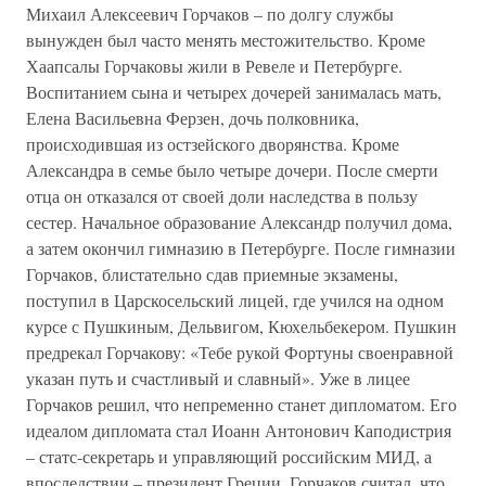
Михаил Алексеевич Горчаков – по долгу службы
вынужден был часто менять местожительство. Кроме
Хаапсалы Горчаковы жили в Ревеле и Петербурге.
Воспитанием сына и четырех дочерей занималась мать,
Елена Васильевна Ферзен, дочь полковника,
происходившая из остзейского дворянства. Кроме
Александра в семье было четыре дочери. После смерти
отца он отказался от своей доли наследства в пользу
сестер. Начальное образование Александр получил дома,
а затем окончил гимназию в Петербурге. После гимназии
Горчаков, блистательно сдав приемные экзамены,
поступил в Царскосельский лицей, где учился на одном
курсе с Пушкиным, Дельвигом, Кюхельбекером. Пушкин
предрекал Горчакову: «Тебе рукой Фортуны своенравной
указан путь и счастливый и славный». Уже в лицее
Горчаков решил, что непременно станет дипломатом. Его
идеалом дипломата стал Иоанн Антонович Каподистрия
– статс-секретарь и управляющий российским МИД, а
впоследствии – президент Греции. Горчаков считал, что