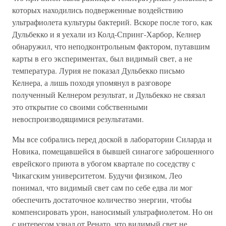
которых находились подверженные воздействию
ультрафиолета культуры бактерий. Вскоре после того, как
Дульбекко и я уехали из Колд-Спринг-Харбор, Келнер
обнаружил, что неподконтрольным фактором, путавшим
карты в его экспериментах, был видимый свет, а не
температура. Лурия не показал Дульбекко письмо
Келнера, а лишь походя упомянул в разговоре
полученный Келнером результат, и Дульбекко не связал
это открытие со своими собственными
невоспроизводящимися результатами.
Мы все собрались перед доской в лаборатории Силарда и
Новика, помещавшейся в бывшей синагоге заброшенного
еврейского приюта в убогом квартале по соседству с
Чикагским университетом. Будучи физиком, Лео
понимал, что видимый свет сам по себе едва ли мог
обеспечить достаточное количество энергии, чтобы
компенсировать урон, наносимый ультрафиолетом. Но он
с интересом узнал от Ренато, что видимый свет не