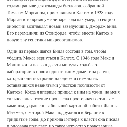
годами раньше для команды биологов, собранной
Томасом Морганом, приехавшим в Калтех в 1928 году.
Морган в то время уже четыре года как умер, и секцию
биологии возглавлял новый заведующий, Джордж Бидл.
Его переманили из Стэнфорда, чтобы ввести Калтех в
новую эру генетики микроорганизмов.
Один из первых шагов Бидла состоял в том, чтобы
убедить Макса вернуться в Калтех. С 1946 года Макс и
Мэнни жили всего в десяти минутах ходьбы от
лаборатории в новом одноэтажном доме типа ранчо,
который они построили на одном из немногих
остававшихся незанятыми участков поблизости от
Калтеха. Когда я впервые пришел к ним на ужин, на меня
сильное впечатление произвела просторная гостиная с
камином, украшенная большой картиной работы Жанны
Маммен, с которой Макс подружился в Берлине в
тридцатые годы. До прихода Гитлера к власти она писала
и рисовала полусвет, но такое искусство правоверные