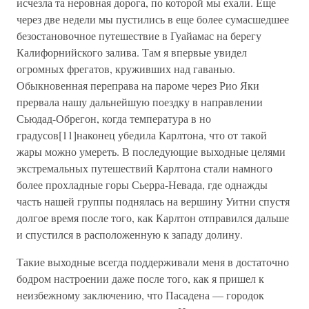
исчезла та неровная дорога, по которой мы ехали. Еще
через две недели мы пустились в еще более сумасшедшее
безостановочное путешествие в Гуайамас на берегу
Калифорнийского залива. Там я впервые увидел
огромных фрегатов, круживших над гаванью.
Обыкновенная переправа на пароме через Рио Яки
прервала нашу дальнейшую поездку в направлении
Сьюдад-Обрегон, когда температура в но
градусов[11]наконец убедила Карлтона, что от такой
жары можно умереть. В последующие выходные целями
экстремальных путешествий Карлтона стали намного
более прохладные горы Сьерра-Невада, где однажды
часть нашей группы поднялась на вершину Уитни спустя
долгое время после того, как Карлтон отправился дальше
и спустился в расположенную к западу долину.
Такие выходные всегда поддерживали меня в достаточно
бодром настроении даже после того, как я пришел к
неизбежному заключению, что Пасадена — городок