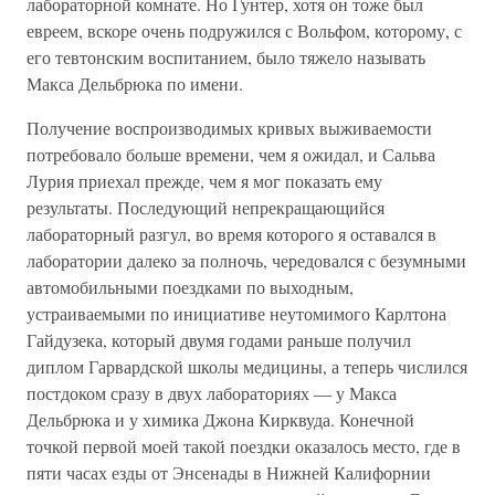
лабораторной комнате. Но Гунтер, хотя он тоже был
евреем, вскоре очень подружился с Вольфом, которому, с
его тевтонским воспитанием, было тяжело называть
Макса Дельбрюка по имени.
Получение воспроизводимых кривых выживаемости
потребовало больше времени, чем я ожидал, и Сальва
Лурия приехал прежде, чем я мог показать ему
результаты. Последующий непрекращающийся
лабораторный разгул, во время которого я оставался в
лаборатории далеко за полночь, чередовался с безумными
автомобильными поездками по выходным,
устраиваемыми по инициативе неутомимого Карлтона
Гайдузека, который двумя годами раньше получил
диплом Гарвардской школы медицины, а теперь числился
постдоком сразу в двух лабораториях — у Макса
Дельбрюка и у химика Джона Кирквуда. Конечной
точкой первой моей такой поездки оказалось место, где в
пяти часах езды от Энсенады в Нижней Калифорнии