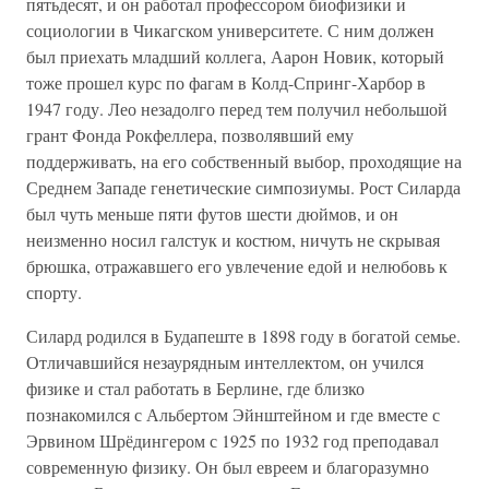
пятьдесят, и он работал профессором биофизики и
социологии в Чикагском университете. С ним должен
был приехать младший коллега, Аарон Новик, который
тоже прошел курс по фагам в Колд-Спринг-Харбор в
1947 году. Лео незадолго перед тем получил небольшой
грант Фонда Рокфеллера, позволявший ему
поддерживать, на его собственный выбор, проходящие на
Среднем Западе генетические симпозиумы. Рост Силарда
был чуть меньше пяти футов шести дюймов, и он
неизменно носил галстук и костюм, ничуть не скрывая
брюшка, отражавшего его увлечение едой и нелюбовь к
спорту.
Силард родился в Будапеште в 1898 году в богатой семье.
Отличавшийся незаурядным интеллектом, он учился
физике и стал работать в Берлине, где близко
познакомился с Альбертом Эйнштейном и где вместе с
Эрвином Шрёдингером с 1925 по 1932 год преподавал
современную физику. Он был евреем и благоразумно