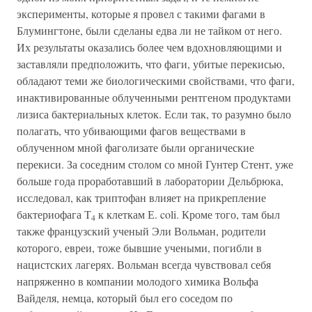
эксперименты, которые я провел с такими фагами в
Блумингтоне, были сделаны едва ли не тайком от него.
Их результаты оказались более чем вдохновляющими и
заставляли предположить, что фаги, убитые перекисью,
обладают теми же биологическими свойствами, что фаги,
инактивированные облученными рентгеном продуктами
лизиса бактериальных клеток. Если так, то разумно было
полагать, что убивающими фагов веществами в
облученном мной фаголизате были органические
перекиси. За соседним столом со мной Гунтер Стент, уже
больше года проработавший в лаборатории Дельбрюка,
исследовал, как триптофан влияет на прикрепление
бактериофага Т
к клеткам Е. coli. Кроме того, там был
4
также французский ученый Эли Вольман, родители
которого, евреи, тоже бывшие учеными, погибли в
нацистских лагерях. Вольман всегда чувствовал себя
напряженно в компании молодого химика Вольфа
Вайделя, немца, который был его соседом по