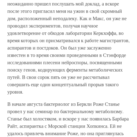
неожиданно пришел послушать мой доклад, а вскоре
после этого пригласил меня на ужин в свой скромный
дом, расположенный неподалеку. Как и Макс, он уже не
проводил экспериментов, получая научное
удовлетворение от обходов лаборатории Керкхоффа, во
время которых он присматривался к работе магистрантов,
аспирантов и постдоков. Он был уже заслуженно
известен в то время своими проведенными в Стэнфорде
исследованиями плесени нейроспоры, посвященными
поиску генов, кодирующих ферменты метаболических
путей. В свои сорок пять он уже не рассчитывал
совершить еще один концептуальный прорыв такого
уровня.
В начале августа бактериолог из Беркли Роже Станье
провел у нас семинар по бактериальному метаболизму.
Станье был холостяком, и вскоре у нас появилась Барбара
Райт, аспирантка с Морской станции Хопкинса. Ей не
удалось привлечь внимание Роже, но она приглянулась