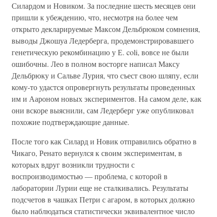
Силардом и Новиком. За последние шесть месяцев они
пришли к убеждению, что, несмотря на более чем
открыто декларируемые Максом Дельбрюком сомнения,
выводы Джошуа Ледерберга, продемонстрировавшего
генетическую рекомбинацию у Е. coli, вовсе не были
ошибочны. Лео в полном восторге написал Максу
Дельбрюку и Сальве Лурия, что съест свою шляпу, если
кому-то удастся опровергнуть результаты проведенных
им и Аароном новых экспериментов. На самом деле, как
они вскоре выяснили, сам Ледерберг уже опубликовал
похожие подтверждающие данные.
После того как Силард и Новик отправились обратно в
Чикаго, Ренато вернулся к своим экспериментам, в
которых вдруг возникли трудности с
воспроизводимостью — проблема, с которой в
лаборатории Лурии еще не сталкивались. Результаты
подсчетов в чашках Петри с агаром, в которых должно
было наблюдаться статистически эквивалентное число