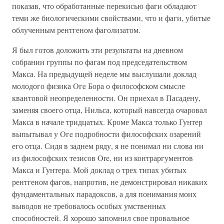
показав, что обработанные перекисью фаги обладают
теми же биологическими свойствами, что и фаги, убитые
облученным рентгеном фаголизатом.
Я был готов доложить эти результаты на дневном
собрании группы по фагам под председательством
Макса. На предыдущей неделе мы выслушали доклад
молодого физика Oгe Бора о философском смысле
квантовой неопределенности. Он приехал в Пасадену,
заменяя своего отца, Нильса, который навсегда очаровал
Макса в начале тридцатых. Кроме Макса только Гунтер
выпытывал у Oгe подробности философских озарений
его отца. Сидя в заднем ряду, я не понимал ни слова ни
из философских тезисов Ore, ни из контраргументов
Макса и Гунтера. Мой доклад о трех типах убитых
рентгеном фагов, напротив, не демонстрировал никаких
фундаментальных парадоксов, а для понимания моих
выводов не требовалось особых умственных
способностей. Я хорошо запомнил свое провальное