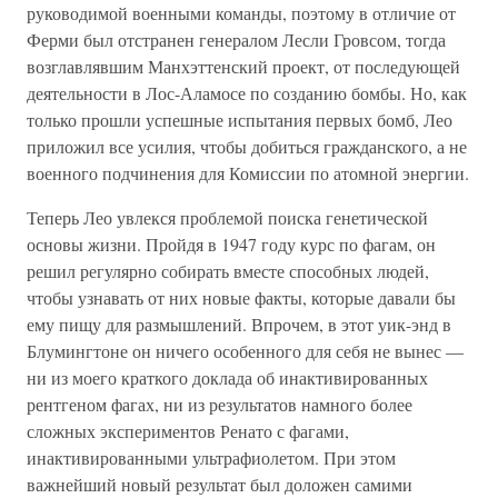
руководимой военными команды, поэтому в отличие от
Ферми был отстранен генералом Лесли Гровсом, тогда
возглавлявшим Манхэттенский проект, от последующей
деятельности в Лос-Аламосе по созданию бомбы. Но, как
только прошли успешные испытания первых бомб, Лео
приложил все усилия, чтобы добиться гражданского, а не
военного подчинения для Комиссии по атомной энергии.
Теперь Лео увлекся проблемой поиска генетической
основы жизни. Пройдя в 1947 году курс по фагам, он
решил регулярно собирать вместе способных людей,
чтобы узнавать от них новые факты, которые давали бы
ему пищу для размышлений. Впрочем, в этот уик-энд в
Блумингтоне он ничего особенного для себя не вынес —
ни из моего краткого доклада об инактивированных
рентгеном фагах, ни из результатов намного более
сложных экспериментов Ренато с фагами,
инактивированными ультрафиолетом. При этом
важнейший новый результат был доложен самими