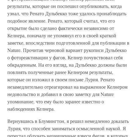
результаты, которые он поспешил опубликовать, когда
узнал, что Ренато Дульбекко тоже удалось пронаблюдать
подобное явление. Ренато, который считал, что его
открытие было сделано фактически независимо от
Келнера, поначалу не упомянул его в своей краткой
заметке, впоследствии подготовленной для публикации в
Nature. Прочитав черновой вариант рукописи Дульбекко
о фотореактивации у фагов, Келнер почувствовал себя
обкраденным. На его взгляд, на Дульбекко должны были
повлиять полученные ранее Келнером результаты,
которые он изложил в своем письме Лурия. Ренато
незамедлительно отреагировал на выраженное Келнером
недовольство и добавил в свою заметку для Nature
упоминание, что ему было заранее известно о
наблюдениях Келнера.
Вернувшись в Блумингтон, я решил немедленно доказать
Лурия, что способен заниматься осмысленной наукой. Я
перестал облучать неочищенные взвеси фагов, в которых