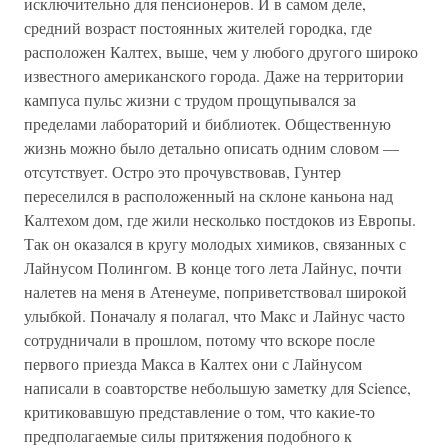
исключительно для пенсионеров. И в самом деле,
средний возраст постоянных жителей городка, где
расположен Калтех, выше, чем у любого другого широко
известного американского города. Даже на территории
кампуса пульс жизни с трудом прощупывался за
пределами лабораторий и библиотек. Общественную
жизнь можно было детально описать одним словом —
отсутствует. Остро это прочувствовав, Гунтер
переселился в расположенный на склоне каньона над
Калтехом дом, где жили несколько постдоков из Европы.
Так он оказался в кругу молодых химиков, связанных с
Лайнусом Полингом. В конце того лета Лайнус, почти
налетев на меня в Атенеуме, поприветствовал широкой
улыбкой. Поначалу я полагал, что Макс и Лайнус часто
сотрудничали в прошлом, потому что вскоре после
первого приезда Макса в Калтех они с Лайнусом
написали в соавторстве небольшую заметку для Science,
критиковавшую представление о том, что какие-то
предполагаемые силы притяжения подобного к