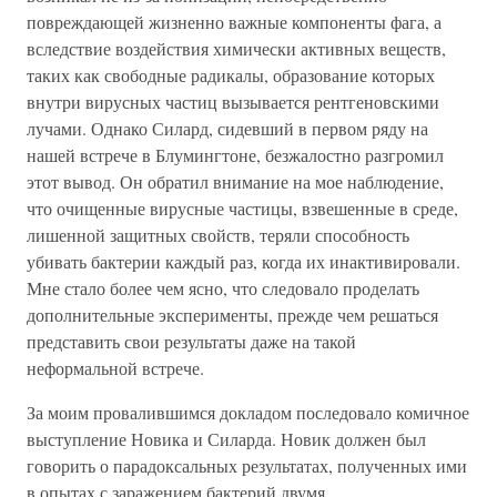
повреждающей жизненно важные компоненты фага, а
вследствие воздействия химически активных веществ,
таких как свободные радикалы, образование которых
внутри вирусных частиц вызывается рентгеновскими
лучами. Однако Силард, сидевший в первом ряду на
нашей встрече в Блумингтоне, безжалостно разгромил
этот вывод. Он обратил внимание на мое наблюдение,
что очищенные вирусные частицы, взвешенные в среде,
лишенной защитных свойств, теряли способность
убивать бактерии каждый раз, когда их инактивировали.
Мне стало более чем ясно, что следовало проделать
дополнительные эксперименты, прежде чем решаться
представить свои результаты даже на такой
неформальной встрече.
За моим провалившимся докладом последовало комичное
выступление Новика и Силарда. Новик должен был
говорить о парадоксальных результатах, полученных ими
в опытах с заражением бактерий двумя