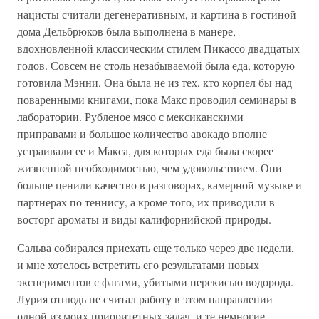
нацисты считали дегенеративным, и картина в гостиной
дома Дельбрюков была выполнена в манере,
вдохновленной классическим стилем Пикассо двадцатых
годов. Совсем не столь незабываемой была еда, которую
готовила Мэнни. Она была не из тех, кто корпел бы над
поваренными книгами, пока Макс проводил семинары в
лаборатории. Рубленое мясо с мексиканскими
приправами и большое количество авокадо вполне
устраивали ее и Макса, для которых еда была скорее
жизненной необходимостью, чем удовольствием. Они
больше ценили качество в разговорах, камерной музыке и
партнерах по теннису, а кроме того, их приводили в
восторг ароматы и виды калифорнийской природы.
Сальва собирался приехать еще только через две недели,
и мне хотелось встретить его результатами новых
экспериментов с фагами, убитыми перекисью водорода.
Лурия отнюдь не считал работу в этом направлении
одной из моих приоритетных задач, и те немногие