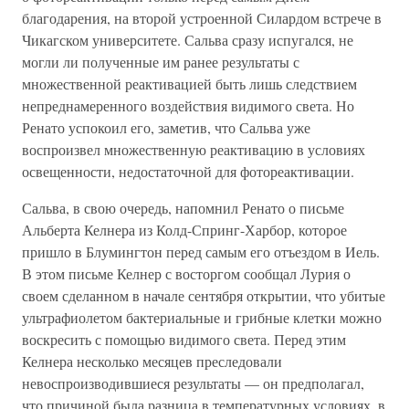
благодарения, на второй устроенной Силардом встрече в
Чикагском университете. Сальва сразу испугался, не
могли ли полученные им ранее результаты с
множественной реактивацией быть лишь следствием
непреднамеренного воздействия видимого света. Но
Ренато успокоил его, заметив, что Сальва уже
воспроизвел множественную реактивацию в условиях
освещенности, недостаточной для фотореактивации.
Сальва, в свою очередь, напомнил Ренато о письме
Альберта Келнера из Колд-Спринг-Харбор, которое
пришло в Блумингтон перед самым его отъездом в Иель.
В этом письме Келнер с восторгом сообщал Лурия о
своем сделанном в начале сентября открытии, что убитые
ультрафиолетом бактериальные и грибные клетки можно
воскресить с помощью видимого света. Перед этим
Келнера несколько месяцев преследовали
невоспроизводившиеся результаты — он предполагал,
что причиной была разница в температурных условиях, в