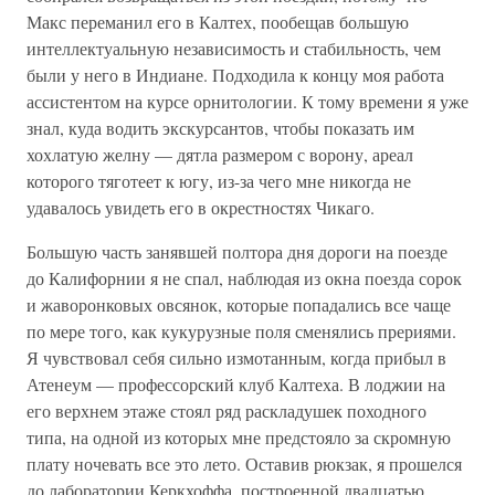
Макс переманил его в Калтех, пообещав большую
интеллектуальную независимость и стабильность, чем
были у него в Индиане. Подходила к концу моя работа
ассистентом на курсе орнитологии. К тому времени я уже
знал, куда водить экскурсантов, чтобы показать им
хохлатую желну — дятла размером с ворону, ареал
которого тяготеет к югу, из-за чего мне никогда не
удавалось увидеть его в окрестностях Чикаго.
Большую часть занявшей полтора дня дороги на поезде
до Калифорнии я не спал, наблюдая из окна поезда сорок
и жаворонковых овсянок, которые попадались все чаще
по мере того, как кукурузные поля сменялись прериями.
Я чувствовал себя сильно измотанным, когда прибыл в
Атенеум — профессорский клуб Калтеха. В лоджии на
его верхнем этаже стоял ряд раскладушек походного
типа, на одной из которых мне предстояло за скромную
плату ночевать все это лето. Оставив рюкзак, я прошелся
до лаборатории Керкхоффа, построенной двадцатью