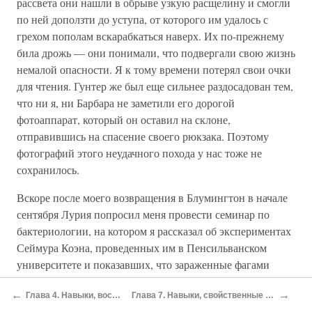
В поисках красивых девушек в Корона-дель-Мар
(Калифорния).
Уже в сумерках мы возвращались той же дорогой,
подвергая свои голые ноги постоянным атакам колючек
опунций, которые вместе с козами были основными
обитателями острова. В городе я рассчитывал
остановиться в гостинице и принять душ. Но Барбара
настояла на том, чтобы сэкономить и дойти лишь до
самой окраины, где мы нашли обширное безлюдное поле
и бросили на нем свои спальники. На рассвете нас
арестовали за кемпинг на поле для гольфа. В
←
→
Глава 4. Навыки, воспринятые в группе по фагам
Глава 7. Навыки, свойственные преподавателю без постоянной ставки
полицейском участке, сказав, что мы биологи и