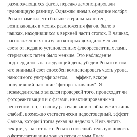
размножающихся фагов, нередко демонстрировали
чудовищную разницу. Однажды днем в середине ноября
Ренато заметил, что больше стерильных пятен,
возникающих в местах размножения фагов, было в
чашках, находившихся в верхней части стопок. В чашках,
расположенных внизу, до которых доходило меньше
света от недавно установленных флюоресцентных ламп,
стерильных пятен было меньше. Это наблюдение
подтвердилось на следующий день, убедив Ренато в том,
что видимый свет способен компенсировать часть урона,
наносимого ультрафиолетом, — эффект, вскоре
получивший название "фотореактивация". Я
незамедлительно занялся проверкой того, происходит ли
фотореактивация и с фагами, инактивированными
рентгеном, но, к своему разочарованию, обнаружил лишь
слабый, возможно статистически недостоверный, эффект.
Сальва, который тогда уехал на неделю в Иель читать
лекции, узнал от нас с Ренато сногсшибательную новость
о фотореактивации только перед самым Днем