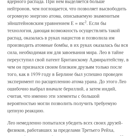
ядерного распада. При нем выделяется больше
нейтронов, чем поглощается, что позволяет высвободить
огромную энергию атома, описываемую знаменитым
2
эйнштейновским уравнением Е = mс
. Если бы
технология, дающая возможность осуществлять такой
распад, оказалась в руках нацистов и позволила им
производить атомные бомбы, в их руках оказалась бы вся
сила, необходимая им для завоевания мира. Лео в тайне
переуступил свой патент Британскому Адмиралтейству, в
чем он признался своим близким друзьям только после
того, как в 1939 году в Берлине был успешно проведен
эксперимент по расщеплению атома урана. До этого Лео
ошибочно выбрал вначале бериллий, а затем индий,
считая, что именно эти элементы с большой
вероятностью могли позволить получить требуемую
цепную реакцию.
Лео немедленно попытался убедить всех своих друзей-
физиков, работавших за пределами Третьего Рейха,