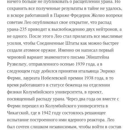
ничего больше не публиковать о расщеплении урана. Но
сохранить все полученные результаты в тайне не удалось,
и вскоре работавший в Париже Фредерик Жолио вопреки
советам Лео опубликовал свое открытие, что распад
урана-235 приводит к высвобождению двух нейтронов, а
не одного. После этого Лео стал прилагать все мыслимые
усилия, чтобы Соединенные Штаты как можно быстрее
создали атомное оружие. Именно он написал первый
черновой вариант знаменитого письма Эйнштейна
Рузвельту, отправленного осенью 1939 года, а в
следующем году добился принятия итальянца Энрико
Ферми, лауреата Нобелевской премии 1938 года, в то
время работавшего в статусе беженца на отделении
физики Колумбийского университета, в проект,
посвященный распаду урана. Через два года он вместе с
Ферми перешел из Колумбийского университета в
Чикагский, где в 1942 году состоялось решающее
испытание построенного ими ядерного реактора. Лео
был сочтен слишком независимым, чтобы войти в состав