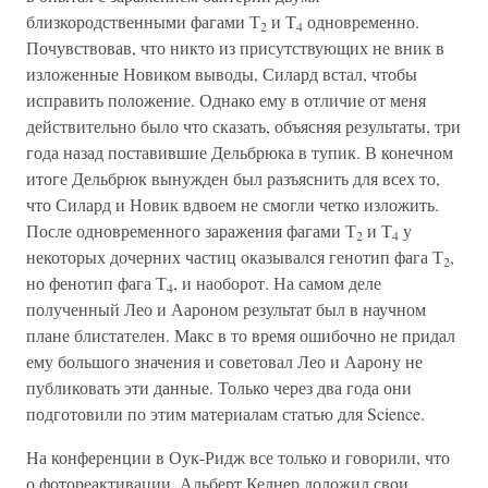
близкородственными фагами Т
и Т
одновременно.
2
4
Почувствовав, что никто из присутствующих не вник в
изложенные Новиком выводы, Силард встал, чтобы
исправить положение. Однако ему в отличие от меня
действительно было что сказать, объясняя результаты, три
года назад поставившие Дельбрюка в тупик. В конечном
итоге Дельбрюк вынужден был разъяснить для всех то,
что Силард и Новик вдвоем не смогли четко изложить.
После одновременного заражения фагами Т
и Т
у
2
4
некоторых дочерних частиц оказывался генотип фага Т
,
2
но фенотип фага Т
, и наоборот. На самом деле
4
полученный Лео и Аароном результат был в научном
плане блистателен. Макс в то время ошибочно не придал
ему большого значения и советовал Лео и Аарону не
публиковать эти данные. Только через два года они
подготовили по этим материалам статью для Science.
На конференции в Оук-Ридж все только и говорили, что
о фотореактивации. Альберт Келнер доложил свои