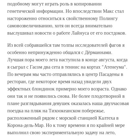
подобному могут играть роль в копировании
генетической информации. Но впоследствии Макс стал
настороженно относиться к свойственному Полингу
самовозвеличиванию, хотя он всегда внимательно
выслушивал новости о работе Лайнуса от его постдоков.
Из всей собравшейся там толпы исследователей фагов я
особенно непринужденно общался с Дёрманнами.
Лучшая пора моего лета наступила в конце августа, когда
я сыграл с Гасом два сета в теннис на кортах "Атенеума".
По вечерам мы часто отправлялись в центр Пасадены в
ресторан, где некоторое время назад увидели двух
эффектных блондинок примерно моего возраста. Однако
они так и не появились снова. Не более плодотворной в
плане разглядывания девушек оказалась наша двухчасовая
поездка на пляж на Тихоокеанском побережье,
расположенный рядом с морской станцией Калтеха в
Корона-дель-Мар. Но к тому времени я по крайней мере
выполнил свою экспериментальную задачу на лето,