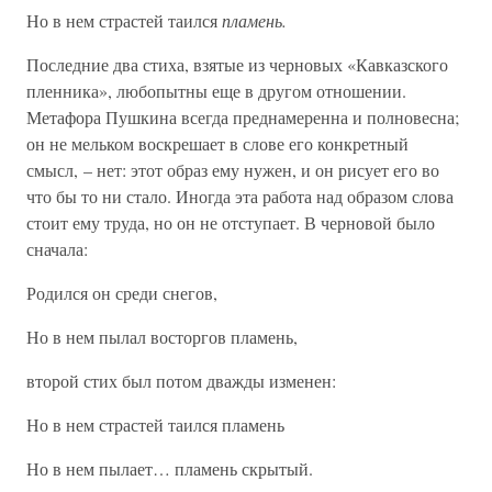
Но в нем страстей таился
пламень.
Последние два стиха, взятые из черновых «Кавказского
пленника», любопытны еще в другом отношении.
Метафора Пушкина всегда преднамеренна и полновесна;
он не мельком воскрешает в слове его конкретный
смысл, – нет: этот образ ему нужен, и он рисует его во
что бы то ни стало. Иногда эта работа над образом слова
стоит ему труда, но он не отступает. В черновой было
сначала:
Родился он среди снегов,
Но в нем пылал восторгов пламень,
второй стих был потом дважды изменен:
Но в нем страстей таился пламень
Но в нем пылает… пламень скрытый.