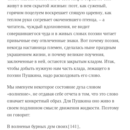
живут в нем скрытой жизнью: поэт, как суженый,
горячим поцелуем воскрешает спящую царевну, как
теплом руки согревает окоченевшего птенца, – а
читатель, чуждый вдохновения, не видит
совершившегося чуда и в живых словах поэзии читает
привычные ему отвлеченные знаки. Вот почему поэзия,
некогда наставница племен, сделалась ныне праздным
украшением жизни, и почему великие поучения,
заключенные в ней, остаются закрытым кладом. Итак,
чтобы добыть нужную нам часть клада, лежащего в
поэзии Пушкина, надо расколдовать его слово.
Мы именуем некоторое состояние духа словом
«волнение», не отдавая себе отчета в том, что это слово
означает конкретный образ. Для Пушкина оно живо в
своем подлинном смысле движения жидкости. Поэтому
он говорит:
В волненьи бурных дум своих{141},