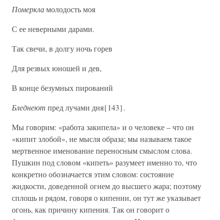
Померкла
молодость моя
С ее неверными дарами.
Так свечи, в долгу ночь горев
Для резвых юношей и дев,
В конце безумных пирований
Бледнеют
пред лучами дня{143}.
Мы говорим: «работа закипела» и о человеке – что он
«кипит злобой», не мысля образа; мы называем такое
мертвенное именование переносным смыслом слова.
Пушкин под словом «кипеть» разумеет именно то, что
конкретно обозначается этим словом: состояние
жидкости, доведенной огнем до высшего жара; поэтому
сплошь и рядом, говоря о кипении, он тут же указывает
огонь, как причину кипения. Так он говорит о