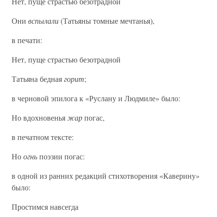
Нет, пуще страстью безотрадной
Они
вспылали
(Татьяны томные мечтанья),
в печати:
Нет, пуще страстью безотрадной
Татьяна бедная
горит
;
в черновой эпилога к «Руслану и Людмиле» было:
Но вдохновенья
жар
погас,
в печатном тексте:
Но
огнь
поэзии погас:
в одной из ранних редакций стихотворения «Каверину»
было:
Простимся навсегда