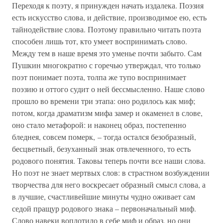
Переходя к поэту, я принужден начать издалека. Поэзия
есть искусство слова, и действие, производимое ею, есть
тайнодействие слова. Поэтому правильно читать поэта
способен лишь тот, кто умеет воспринимать слово.
Между тем в наше время это уменье почти забыто. Сам
Пушкин многократно с горечью утверждал, что только
поэт понимает поэта, толпа же тупо воспринимает
поэзию и оттого судит о ней бессмысленно. Наше слово
прошло во времени три этапа: оно родилось как миф;
потом, когда драматизм мифа замер и окаменел в слове,
оно стало метафорой: и наконец образ, постепенно
бледнея, совсем померк, – тогда остался безобразный,
бесцветный, безуханный знак отвлеченного, то есть
родового понятия. Таковы теперь почти все наши слова.
Но поэт не знает мертвых слов: в страстном возбуждении
творчества для него воскресает образный смысл слова, а
в лучшие, счастливейшие минуты чудно оживает сам
седой пращур родового знака – первоначальный миф.
Слово навеки воплотило в себе миф и образ, но они