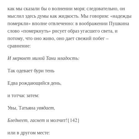
как мы сказали бы о волнении моря; следовательно, он
мыслил здесь думы как жидкость. Мы говорим: «надежды
померкли» вполне отвлеченно: в воображении Пушкина
слово «померкнуть» рисует образ угасшего света, и
потому, что оно живо, оно дает свежий побег –
сравнение:
И меркнет милой Тани младость:
Так одевает бури тень
Едва рождающийся день,
и тотчас затем:
Увы, Татьяна
увядает,
Бледнеет, гаснет
и молчит!{142}
или в другом месте: