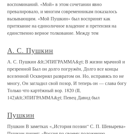
воспоминаний. «Мой» в этом сочетании явно
превалировало, и многим современникам показалось
вызывающим. «Мой Пушкин» был воспринят как
притязание на единоличное владение и претензия на
единственно верное толкование. Между тем
А. С. Пушкин
А. С. Пушкин &lt;ЭПИГРАММА&gt; В жизни мрачной и
презренной Был он долго погружён, Долго все концы
вселенной Осквернял развратом он. Но, исправясь по не
многу, Он загладил свой позор, И теперь он — слава богу
Только что картёжный вор. 1820 (II,
142)&lt;ЭПИГРАММА&gt; Певец Давид был
Пушкин
Пушкин В заметках «„История поэзии“ С. П. Шевырева»
Пушкин пишет: «Россия по своему положению