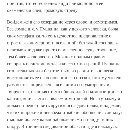
понятия, тот естественно видит не молнию, а ее
окаменелый след, громовую стрелу.
Войдем же в его созерцание через слово, и осмотримся.
Без сомнения, у Пушкина, как у всякого человека, была
своя метафизика, то есть целостное представление о
строе и закономерности вселенной: без такой «основы»
невозможно даже просто осмысленное существование,
тем более – творчество. Можно с полным правом
говорить о системе метафизических воззрений Пушкина,
сознательных или безотчетных, и сравнительно легко
восстановить ее на основании его поэзии, потому что ею,
разумеется, определены все линии его умозрения и
творчества, начиная от его общих идей и композиции его
картин, кончая его словарем и метрикой. Но эту задачу я
должен предоставить другим исследователям, в надежде,
что их широкие и неизбежно зыбкие обобщения совпадут
с моими более узкими наблюдениями и найдут в них
опору. В той неисследованной области, где я нахожусь,