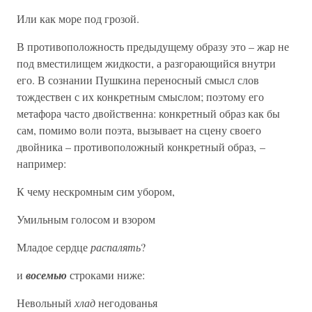
Или как море под грозой.
В противоположность предыдущему образу это – жар не
под вместилищем жидкости, а разгорающийся внутри
его. В сознании Пушкина переносный смысл слов
тождествен с их конкретным смыслом; поэтому его
метафора часто двойственна: конкретный образ как бы
сам, помимо воли поэта, вызывает на сцену своего
двойника – противоположный конкретный образ, –
например:
К чему нескромным сим убором,
Умильным голосом и взором
Младое сердце
распалять
?
и
восемью
строками ниже:
Невольный
хлад
негодованья