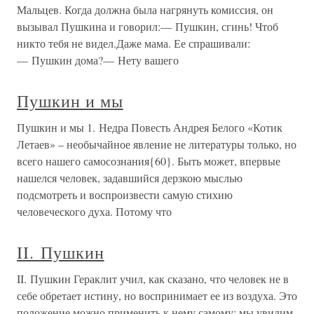
Мальцев. Когда должна была нагрянуть комиссия, он
вызывал Пушкина и говорил:— Пушкин, сгинь! Чтоб
никто тебя не видел.Даже мама. Ее спрашивали:
— Пушкин дома?— Нету вашего
Пушкин и мы
Пушкин и мы 1. Недра Повесть Андрея Белого «Котик
Летаев» – необычайное явление не литературы только, но
всего нашего самосознания{60}. Быть может, впервые
нашелся человек, задавшийся дерзкою мыслью
подсмотреть и воспроизвести самую стихию
человеческого духа. Потому что
II. Пушкин
II. Пушкин Гераклит учил, как сказано, что человек не в
себе обретает истину, но воспринимает ее из воздуха. Это
положение можно применить к нему самому: мы увидим