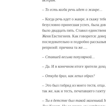
–
То есть когда речь идет о жанре…
– Когда речь идет о жанре, я скажу теб
безусловно принесшая успех, была дов
было двадцать пять. Ставил единстве
Женя Евстигнеев. Как говорится: дове
последовательно и подробно рассказы
репризой: причина та же….
–
Ставшей весьма популярной…
– Да. И в конечном итоге зрители дох
–
Откуда брал, как лепил образ?
– Это был гибрид из моего тестя, от
так же, как и тесть, печатавшего газет
–
Ты в детстве был такой маленький М
Дон Кихот. Но за жизнь мы кардиналь