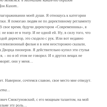
Дон Кихот..
облагораживании моей души. Я отношусь к категории
пки. Я помогаю людям не по директивному регламенту
В свое время, будучи директором «Современника», я
е взял ее в театр. И не одной ей. Ну, в силу того, что
дой директор, это сходило с рук. Или вот недавно
телевизионный фильм и в нем неосторожно сказали,
ла Дворца пионеров. Я действительно купил эти стулья
я, – но я об этом не говорил. И о других вещах не
говорят, они у меня…
ет. Наверное, сочтемся славою, свое место мне отведут.
млета…
ович Смоктуновский, с его мощным талантом, на мой
фильме эту роль…