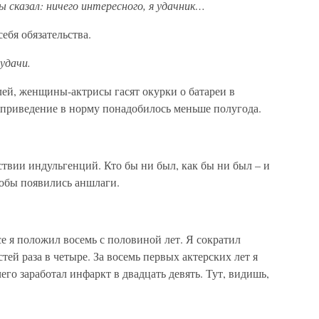
ы сказал: ничего интересного, я удачник…
ебя обязательства.
удачи.
елей, женщины-актрисы гасят окурки о батареи в
а приведение в норму понадобилось меньше полугода.
ствии индульгенций. Кто бы ни был, как бы ни был – и
чтобы появились аншлаги.
се я положил восемь с половиной лет. Я сократил
ей раза в четыре. За восемь первых актерских лет я
чего заработал инфаркт в двадцать девять. Тут, видишь,