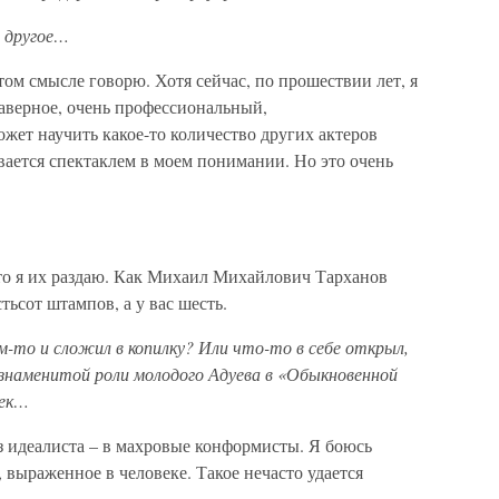
о другое…
этом смысле говорю. Хотя сейчас, по прошествии лет, я
наверное, очень профессиональный,
жет научить какое-то количество других актеров
ывается спектаклем в моем понимании. Но это очень
что я их раздаю. Как Михаил Михайлович Тарханов
ьсот штампов, а у вас шесть.
-то и сложил в копилку? Или что-то в себе открыл,
 знаменитой роли молодого Адуева в «Обыкновенной
чек…
з идеалиста – в махровые конформисты. Я боюсь
, выраженное в человеке. Такое нечасто удается