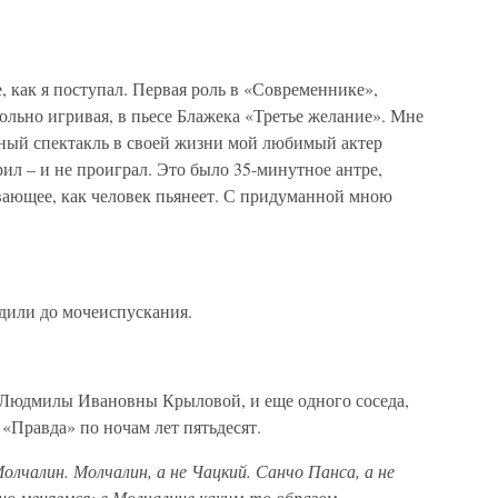
е, как я поступал. Первая роль в «Современнике»,
ольно игривая, в пьесе Блажека «Третье желание». Мне
нный спектакль в своей жизни мой любимый актер
рил – и не проиграл. Это было 35-минутное антре,
вающее, как человек пьянеет. С придуманной мною
одили до мочеиспускания.
ца Людмилы Ивановны Крыловой, и еще одного соседа,
у «Правда» по ночам лет пятьдесят.
олчалин. Молчалин, а не Чацкий. Санчо Панса, а не
но меняемся: в Молчалине каким-то образом