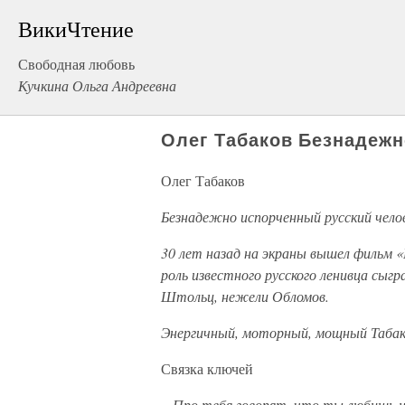
ВикиЧтение
Свободная любовь
Кучкина Ольга Андреевна
Олег Табаков Безнадежн
Олег Табаков
Безнадежно испорченный русский чело
30 лет назад на экраны вышел фильм «
роль известного русского ленивца сыгр
Штольц, нежели Обломов.
Энергичный, моторный, мощный Табако
Связка ключей
–
Про тебя говорят, что ты любишь н