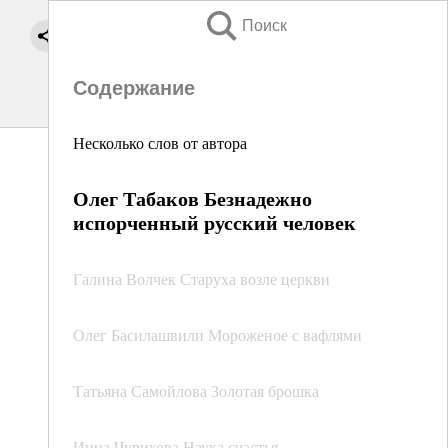
Поиск
Содержание
Несколько слов от автора
Олег Табаков Безнадежно
испорченный русский человек
Галина Волчек Старуха возле церкви
Олег Басилашвили Мороженое с вафлями
Татьяна Самойлова Золотая брошка
Инна Чурикова Наука счастья