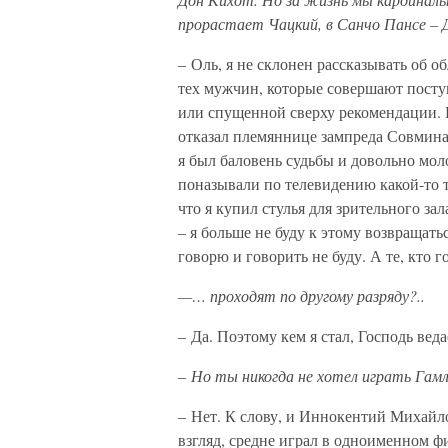
прорастает Чацкий, в Санчо Пансе – 
– Оль, я не склонен рассказывать об 
тех мужчин, которые совершают посту
или спущенной сверху рекомендации. 
отказал племяннице зампреда Совмина: н
я был баловень судьбы и довольно моло
поназывали по телевидению какой-то 
что я купил стулья для зрительного за
– я больше не буду к этому возвращатьс
говорю и говорить не буду. А те, кто 
—… проходят по другому разряду?..
– Да. Поэтому кем я стал, Господь веда
–
Но ты никогда не хотел играть Га
– Нет. К слову, и Иннокентий Михайл
взгляд, средне играл в одноименном 