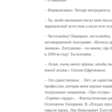
– Нормализовал. Четыре ингредиента, 
–
Ты, когда маленьким писал папе пис
маршальский жезл так и носил всю жи
– Честолюбец? Наверное, честолюбец. 
несовершенной эпиграмме: «Волосы д
значком». Евтушенко – по-моему, про 
в 2000-м году! Ты вспомни…
– Лелик, очень много причин, чтобы т
твоей жизни с Олегом Ефремовым..
– Это единственное… Нет, не единстве
профессию, которая меня хорошо корми
театральные свершения. «Три сестры
«Горячее сердце»… Фантастические ра
Осиповича Топоркова. В «Плодах прос
смысле науки, Лев Николаевич Толсто