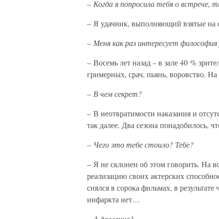
–
Когда я попросила тебя о встрече, т
– Я удачник, выполняющий взятые на с
–
Меня как раз интересует философия 
– Восемь лет назад – в зале 40 % зрит
гримерных, срач, пьянь, воровство. Н
–
В чем секрет?
– В неотвратимости наказания и отсут
так далее. Два сезона понадобилось, 
–
Чего это тебе стоило? Тебе?
– Я не склонен об этом говорить. На в
реализацию своих актерских способност
снялся в сорока фильмах, в результате 
инфаркта нет…
– А давление?