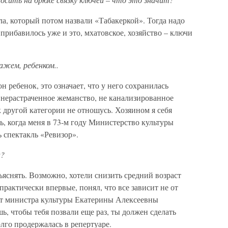
ла, который потом назвали «Табакеркой». Тогда надо
прибавилось уже и это, мхатовское, хозяйство – ключи
ажем, ребенком..
он ребенок, это означает, что у него сохранилась
 нерастраченное жеманство, не канализированное
к другой категории не отношусь. Хозяином я себя
, когда меня в 73-м году Министерство культуры
 спектакль «Ревизор».
а?
бъяснять. Возможно, хотели снизить средний возраст
рактически впервые, понял, что все зависит не от
от министра культуры Екатерины Алексеевны
шь, чтобы тебя позвали еще раз, ты должен сделать
олго продержалась в репертуаре.