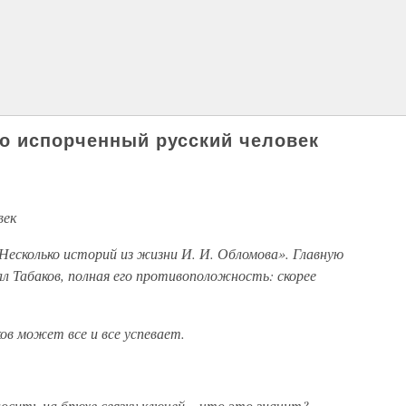
о испорченный русский человек
век
Несколько историй из жизни И. И. Обломова». Главную
ал Табаков, полная его противоположность: скорее
в может все и все успевает.
осить на брюхе связку ключей – что это значит?