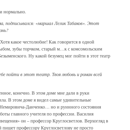
и нормально.
ьма, подписывался: «маршал Лелик Табаков». Этот
знь?
Хотя какое честолюбие! Как говорится в одной
ыбом, зубы торчком, старый м…к с комсомольским
Безыменского. Ну какой безумец мог пойти в этот театр
ебе пойти в этот театр. Твоя любовь и роман всей
нное, конечно. В этом доме мне дали в руки
ла. В этом доме я видел самые удивительные
» Немировича-Данченко… но и руинного состояния
боты главного учителя по профессии. Василия
вещения» он – профессор Круглосветлов. Верхогляд в
й пишет профессору Круглосветлову не просто