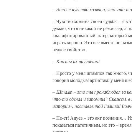
–
Это не чувство хозяина, это что-т
– Чувство хозяина своей судьбы – я в 
думаю, что я никакой не режиссер, а, 
квалифицированный актер, который мо
играть хорошо. Это все вместе не наз
редкое свойство.
–
Как ты их научаешь?
– Просто у меня штампов так много, 
говорил молодым артистам: у меня шест
–
Штамп – это ты пронаблюдал за кем
что-то сделал и запомнил? Скажем, в
истории», поставленной Галиной Вол
– Не-ет! Адуев – это акт познания… И
показаться патетичным, но это – время
актерам.