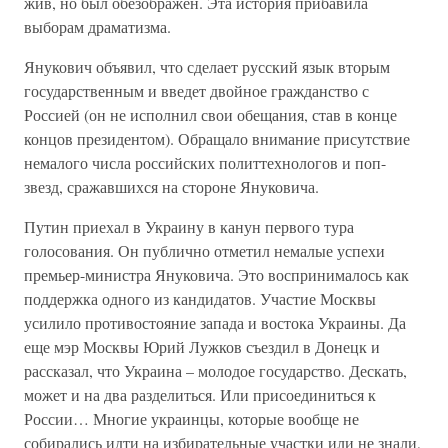
жив, но был обезображен. Эта история прибавила
выборам драматизма.
Янукович объявил, что сделает русский язык вторым
государственным и введет двойное гражданство с
Россией (он не исполнил свои обещания, став в конце
концов президентом). Обращало внимание присутствие
немалого числа российских политтехнологов и поп-
звезд, сражавшихся на стороне Януковича.
Путин приехал в Украину в канун первого тура
голосования. Он публично отметил немалые успехи
премьер-министра Януковича. Это воспринималось как
поддержка одного из кандидатов. Участие Москвы
усилило противостояние запада и востока Украины. Да
еще мэр Москвы Юрий Лужков съездил в Донецк и
рассказал, что Украина – молодое государство. Дескать,
может и на два разделиться. Или присоединиться к
России… Многие украинцы, которые вообще не
собирались идти на избирательные участки или не знали,