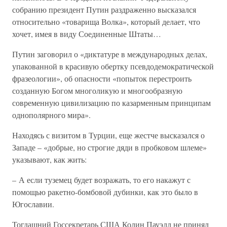
собранию президент Путин раздраженно высказался
относительно «товарища Волка», который делает, что
хочет, имея в виду Соединенные Штаты…
Путин заговорил о «диктатуре в международных делах,
упакованной в красивую обертку псевдодемократической
фразеологии», об опасности «попыток перестроить
созданную Богом многоликую и многообразную
современную цивилизацию по казарменным принципам
однополярного мира».
Находясь с визитом в Турции, еще жестче высказался о
Западе – «добрые, но строгие дяди в пробковом шлеме»
указывают, как жить:
– А если туземец будет возражать, то его накажут с
помощью ракетно-бомбовой дубинки, как это было в
Югославии.
Тогдашний Госсекретарь США Колин Пауэлл не принял