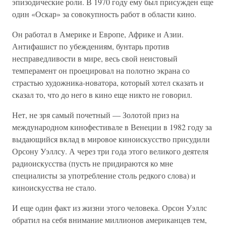
эпизодические роли. В 1970 году ему был присужден еще
один «Оскар» за совокупность работ в области кино.
Он работал в Америке и Европе, Африке и Азии.
Антифашист по убеждениям, бунтарь против
несправедливости в мире, весь свой неистовый
темперамент он проецировал на полотно экрана со
страстью художника-новатора, который хотел сказать и
сказал то, что до него в кино еще никто не говорил.
Нет, не зря самый почетный — Золотой приз на
международном кинофестивале в Венеции в 1982 году за
выдающийся вклад в мировое киноискусство присудили
Орсону Уэллсу. А через три года этого великого деятеля
радиоискусства (пусть не придираются ко мне
специалисты за употребление столь редкого слова) и
киноискусства не стало.
И еще один факт из жизни этого человека. Орсон Уэллс
обратил на себя внимание миллионов американцев тем,