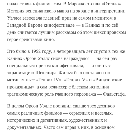
начал ставить фильмы сам. В Марокко отснял «Отелло».
История венецианского мавра на экране в интерпретации
Уэллса завоевала главный приз на самом именитом в
Западной Европе кинофестивале — в Каннах и по сей
день считается лучшим рассказом об этом шекспировском
герое средствами кино.
Это было в 1952 году, а четырнадцать лет спустя в тех же
Каннах Орсон Уэллс снова награждался — на сей раз
специальным призом кинофестиваля, — и опять за
экранизацию Шекспира. Фильм был поставлен по
мотивам пьес «Генрих IV», «Генрих V» и «Виндзорские
проказницы», а сам режиссер с блеском исполнил
трагикомическую роль главного персонажа — Фальстафа.
В целом Орсон Уэллс поставил свыше трех десятков
самых различных фильмов — серьезных и веселых,
исторических и детективных, художественных и
документальных. Часто сам играл в них, в основном