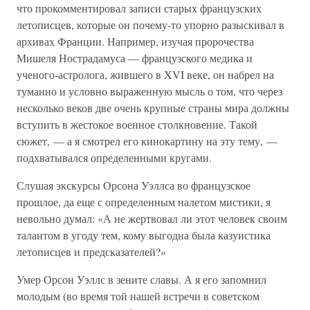
что прокомментировал записи старых французских
летописцев, которые он почему-то упорно разыскивал в
архивах Франции. Например, изучая пророчества
Мишеля Нострадамуса — французского медика и
ученого-астролога, жившего в XVI веке, он набрел на
туманно и условно выраженную мысль о том, что через
несколько веков две очень крупные страны мира должны
вступить в жестокое военное столкновение. Такой
сюжет, — а я смотрел его кинокартину на эту тему, —
подхватывался определенными кругами.
Слушая экскурсы Орсона Уэллса во французское
прошлое, да еще с определенным налетом мистики, я
невольно думал: «А не жертвовал ли этот человек своим
талантом в угоду тем, кому выгодна была казуистика
летописцев и предсказателей?»
Умер Орсон Уэллс в зените славы. А я его запомнил
молодым (во время той нашей встречи в советском