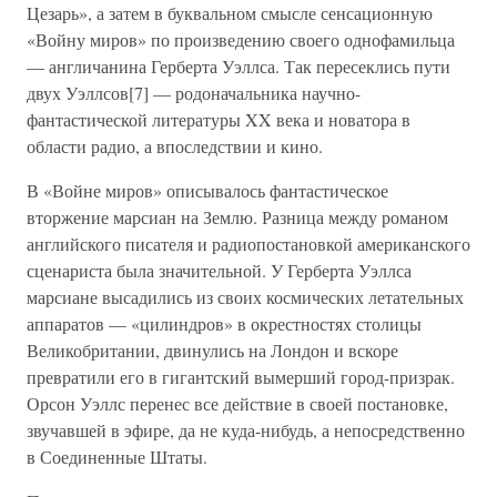
Цезарь», а затем в буквальном смысле сенсационную
«Войну миров» по произведению своего однофамильца
— англичанина Герберта Уэллса. Так пересеклись пути
двух Уэллсов[7] — родоначальника научно-
фантастической литературы XX века и новатора в
области радио, а впоследствии и кино.
В «Войне миров» описывалось фантастическое
вторжение марсиан на Землю. Разница между романом
английского писателя и радиопостановкой американского
сценариста была значительной. У Герберта Уэллса
марсиане высадились из своих космических летательных
аппаратов — «цилиндров» в окрестностях столицы
Великобритании, двинулись на Лондон и вскоре
превратили его в гигантский вымерший город-призрак.
Орсон Уэллс перенес все действие в своей постановке,
звучавшей в эфире, да не куда-нибудь, а непосредственно
в Соединенные Штаты.