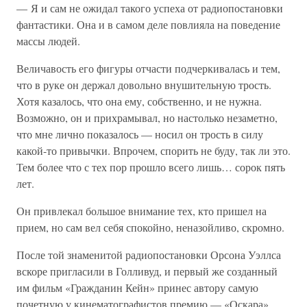
— Я и сам не ожидал такого успеха от радиопостановки
фантастики. Она и в самом деле повлияла на поведение
массы людей.
Величавость его фигуры отчасти подчеркивалась и тем,
что в руке он держал довольно внушительную трость.
Хотя казалось, что она ему, собственно, и не нужна.
Возможно, он и прихрамывал, но настолько незаметно,
что мне лично показалось — носил он трость в силу
какой-то привычки. Впрочем, спорить не буду, так ли это.
Тем более что с тех пор прошло всего лишь… сорок пять
лет.
Он привлекал большое внимание тех, кто пришел на
прием, но сам вел себя спокойно, неназойливо, скромно.
После той знаменитой радиопостановки Орсона Уэллса
вскоре пригласили в Голливуд, и первый же созданный
им фильм «Гражданин Кейн» принес автору самую
почетную у кинематографистов премию — «Оскара».