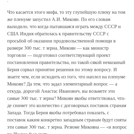
Что касается этого мифа, то эту глупейшую плюху на том
же пленуме запустил А.И. Микоян. По его словам
выходило, что когда пытавшаяся играть между СССР и
США Индия обратилась к правительству СССР с
просьбой об оказании продовольственной помощи в
размере 300 тыс. т зерна, Микоян — как министр
торговли — подготовил соответствующий проект
постановления правительства, но такой-сякой немазаный
Берия сорвал принятие решения по этому вопросу. И
знаете чем, если исходить из того, что наплел на пленуме
Микоян? Да тем, что задал элементарный вопрос — а
откуда, дорогой Анастас Иванович, вы возьмете эти
самые 300 тыс. т зерна? Микоян якобы ответствовал, что-
де снимет это количество с договорных поставок странам
Запада. Тогда Берия якобы потребовал показать, с
поставок каким конкретно западным странам будут сняты
эти самые 300 тыс. т зерна. Резюме Микояна — «и вопрос
по Индии был снят».