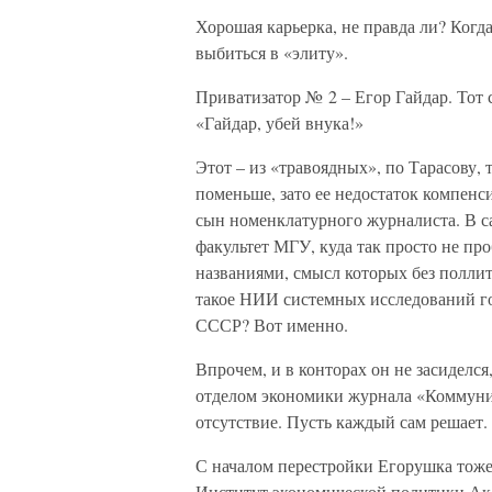
Хорошая карьерка, не правда ли? Когд
выбиться в «элиту».
Приватизатор № 2 – Егор Гайдар. Тот 
«Гайдар, убей внука!»
Этот – из «травоядных», по Тарасову, 
поменьше, зато ее недостаток компенс
сын номенклатурного журналиста. В с
факультет МГУ, куда так просто не про
названиями, смысл которых без поллит
такое НИИ системных исследований го
СССР? Вот именно.
Впрочем, и в конторах он не засиделся
отделом экономики журнала «Коммунист
отсутствие. Пусть каждый сам решает.
С началом перестройки Егорушка тоже 
Институт экономической политики Ак