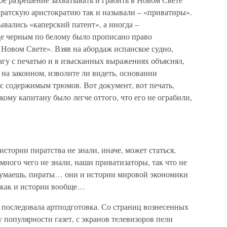
иратскую аристократию так и называли – «приватиры».
вались «каперский патент», а иногда –
де черным по белому было прописано право
 Новом Свете». Взяв на абордаж испанское судно,
агу с печатью и в изысканных выражениях объяснял,
 на законном, изволите ли видеть, основании
с содержимым трюмов. Вот документ, вот печать,
кому капитану было легче оттого, что его не ограбили,
стории пиратства не знали, иначе, может статься,
ного чего не знали, наши приватизаторы, так что не
одумаешь, пираты… они и истории мировой экономики
, как и истории вообще…
 последовала артподготовка. Со страниц вознесенных
популярности газет, с экранов телевизоров пели