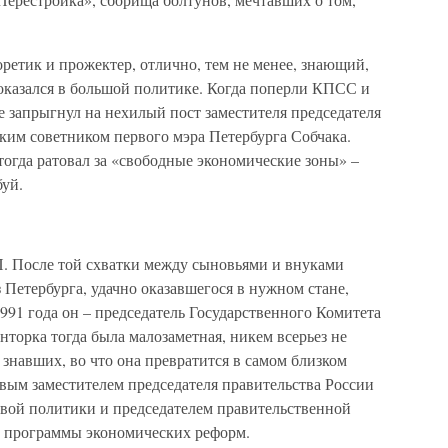
оретик и прожектер, отлично, тем не менее, знающий,
и оказался в большой политике. Когда поперли КПСС и
ье запрыгнул на нехилый пост заместителя председателя
ким советником первого мэра Петербурга Собчака.
 тогда ратовал за «свободные экономические зоны» –
буй.
П. После той схватки между сыновьями и внуками
 Петербурга, удачно оказавшегося в нужном стане,
991 года он – председатель Государственного Комитета
торка тогда была малозаметная, никем всерьез не
знавших, во что она превратится в самом близком
рвым заместителем председателя правительства России
вой политики и председателем правительственной
й программы экономических реформ.