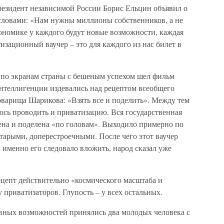
езидент независимой России Борис Ельцин объявил о
ловами: «Нам нужны миллионы собственников, а не
ономике у каждого будут новые возможности, каждая
изационный ваучер – это для каждого из нас билет в
я по экранам страны с бешеным успехом шел фильм
интеллигенции издевались над рецептом всеобщего
оварища Шарикова: «Взять все и поделить». Между тем
ось проводить и приватизацию. Вся государственная
ена и поделена «по головам». Выходило примерно по
старыми, доперестроечными. После чего этот ваучер
а именно его следовало вложить, народ сказал уже
епт действительно «космического масштаба и
 приватизаторов. Глупость – у всех остальных.
авных возможностей принялись два молодых человека с