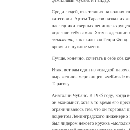
Среди людей, взлетевших на волнах «
категории. Артем Тарасов назвал их 
наследники «верных ленинцев-хрущевце
«сделали себя сами». Хотя в «делани
вкалывать,
как вкалывал Генри Форд. 
время и в нужное место.
Лучше, конечно, сочетать в себе оба ка
Итак, вот вам один из «сладкой пароч
выражению американцев, «self-made ma
Тарасову.
Анатолий Чубайс. В 1985 году, когда в
он экономист, хотя в то время его пре
ограничивалось тем, что он торговал 
доцентом Ленинградского инженерно-э
был лидером некоего кружка «молодых 
основателей приснопамятного клуба «