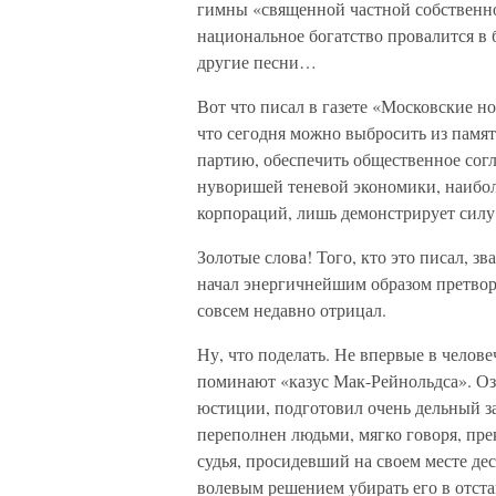
гимны «священной частной собственнос
национальное богатство провалится в 
другие песни…
Вот что писал в газете «Московские но
что сегодня можно выбросить из памят
партию, обеспечить общественное согл
нуворишей теневой экономики, наибо
корпораций, лишь демонстрирует силу
Золотые слова! Того, кто это писал, з
начал энергичнейшим образом претвор
совсем недавно отрицал.
Ну, что поделать. Не впервые в челов
поминают «казус Мак-Рейнольдса». Оз
юстиции, подготовил очень дельный 
переполнен людьми, мягко говоря, пре
судья, просидевший на своем месте дес
волевым решением убирать его в отста