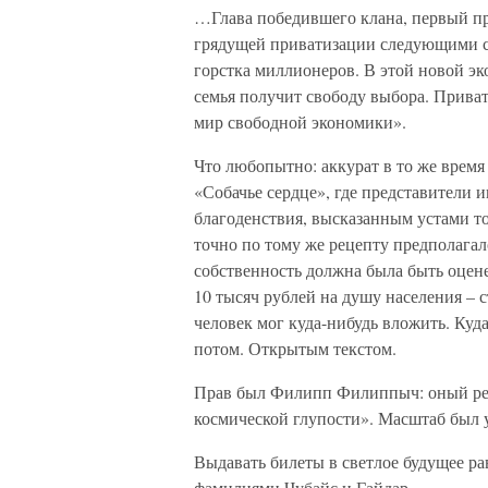
…Глава победившего клана, первый пр
грядущей приватизации следующими с
горстка миллионеров. В этой новой эк
семья получит свободу выбора. Приват
мир свободной экономики».
Что любопытно: аккурат в то же врем
«Собачье сердце», где представители 
благоденствия, высказанным устами т
точно по тому же рецепту предполагал
собственность должна была быть оцен
10 тысяч рублей на душу населения – 
человек мог куда-нибудь вложить. Куд
потом. Открытым текстом.
Прав был Филипп Филиппыч: оный рец
космической глупости». Масштаб был у
Выдавать билеты в светлое будущее р
фамилиями Чубайс и Гайдар.