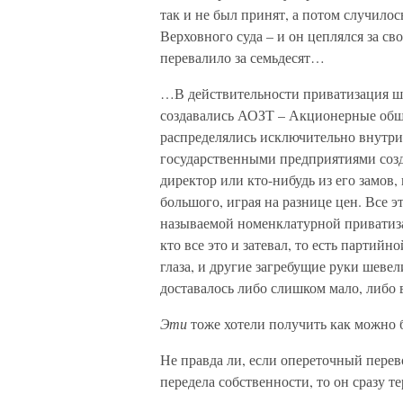
так и не был принят, а потом случило
Верховного суда – и он цеплялся за св
перевалило за семьдесят…
…В действительности приватизация ш
создавались АОЗТ – Акционерные обще
распределялись исключительно внутри 
государственными предприятиями созд
директор или кто-нибудь из его замов
большого, играя на разнице цен. Все 
называемой номенклатурной приватизац
кто все это и затевал, то есть партий
глаза, и другие загребущие руки шеве
доставалось либо слишком мало, либо
Эти
тоже хотели получить как можно б
Не правда ли, если опереточный перев
передела собственности, то он сразу т