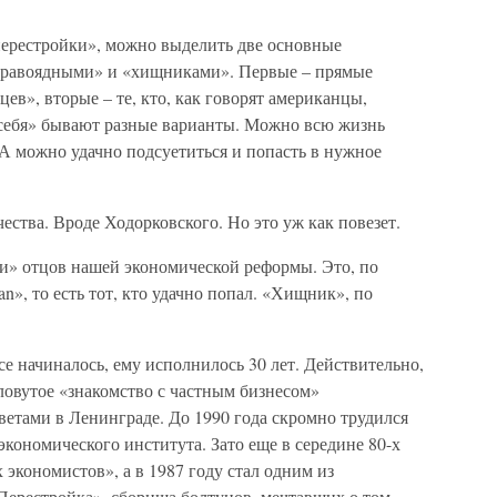
перестройки», можно выделить две основные
«травоядными» и «хищниками». Первые – прямые
в», вторые – те, кто, как говорят американцы,
и себя» бывают разные варианты. Можно всю жизнь
А можно удачно подсуетиться и попасть в нужное
чества. Вроде Ходорковского. Но это уж как повезет.
ки» отцов нашей экономической реформы. Это, по
n», то есть тот, кто удачно попал. «Хищник», по
се начиналось, ему исполнилось 30 лет. Действительно,
словутое «знакомство с частным бизнесом»
цветами в Ленинграде. До 1990 года скромно трудился
кономического института. Зато еще в середине 80-х
экономистов», а в 1987 году стал одним из
Перестройка», сборища болтунов, мечтавших о том,