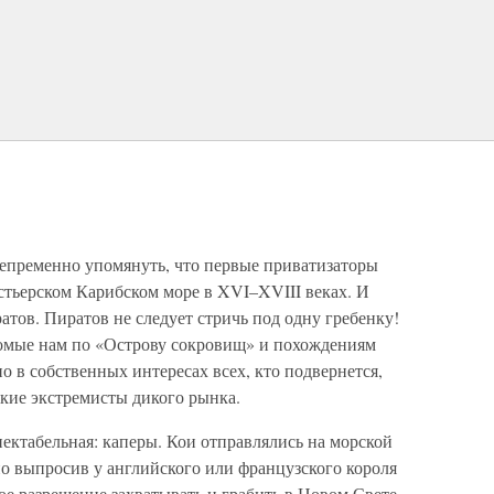
непременно упомянуть, что первые приватизаторы
устьерском Карибском море в XVI–XVIII веках. И
атов. Пиратов не следует стричь под одну гребенку!
омые нам по «Острову сокровищ» и похождениям
о в собственных интересах всех, кто подвернется,
акие экстремисты дикого рынка.
пектабельная: каперы. Кои отправлялись на морской
но выпросив у английского или французского короля
е разрешение захватывать и грабить в Новом Свете