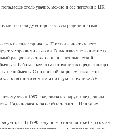
а попадаешь столь удачно, можно и без папочки в ЦК
самый, по поводу которого массы родили призыв:
то есть из «наследников». Пассионарность у него
ируется хорошими связями. Внук известного писателя,
амый расцвет «застоя» окончил экономический
бьешься. Работал научным сотрудников в ряде контор с
ры не поймешь. С поллитрой, впрочем, тоже. Что
сударственного комитета по науке и технике АН
, потому что в 1987 году оказался вдруг заведующим
». Надо полагать, за особые таланты. Или за их
засуетился. В 1990 году по его инициативе был создан
адемии народного хозяйства СССР, который он же и