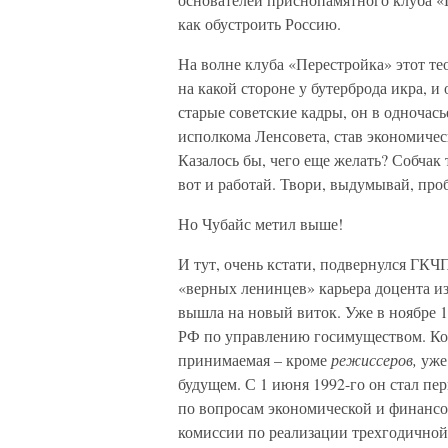
как обустроить Россию.
На волне клуба «Перестройка» этот те
на какой стороне у бутерброда икра, 
старые советские кадры, он в одночас
исполкома Ленсовета, став экономичес
Казалось бы, чего еще желать? Собчак
вот и работай. Твори, выдумывай, про
Но Чубайс метил выше!
И тут, очень кстати, подвернулся ГКЧ
«верных ленинцев» карьера доцента из
вышла на новый виток. Уже в ноябре 1
РФ по управлению госимуществом. Кон
принимаемая – кроме
режиссеров,
уже 
будущем. С 1 июня 1992-го он стал пе
по вопросам экономической и финансо
комиссии по реализации трехгодично