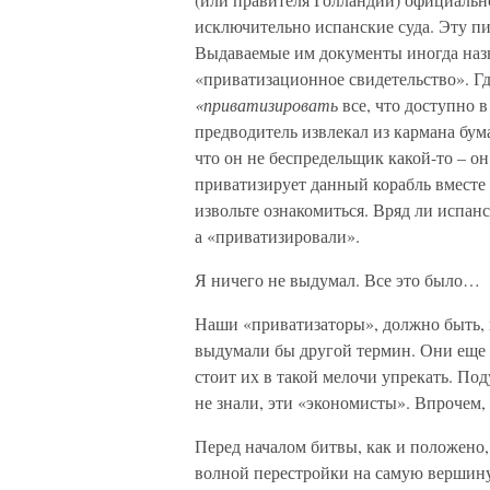
исключительно испанские суда. Эту п
Выдаваемые им документы иногда назы
«приватизационное свидетельство». Г
«приватизировать
все, что доступно в
предводитель извлекал из кармана бум
что он не беспредельщик какой-то – он
приватизирует данный корабль вместе 
извольте ознакомиться. Вряд ли испанс
а «приватизировали».
Я ничего не выдумал. Все это было…
Наши «приватизаторы», должно быть, и
выдумали бы другой термин. Они еще м
стоит их в такой мелочи упрекать. П
не знали, эти «экономисты». Впрочем
Перед началом битвы, как и положено,
волной перестройки на самую вершину 