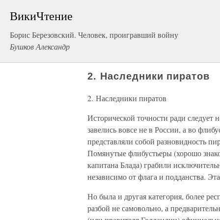
ВикиЧтение
Борис Березовский. Человек, проигравший войну
Бушков Александр
2. Наследники пиратов
2. Наследники пиратов
Исторической точности ради следует 
завелись вовсе не в России, а во флиб
представляли собой разновидность пир
Помянутые флибустьеры (хорошо знак
капитана Блада) грабили исключительн
независимо от флага и подданства. Эт
Но была и другая категория, более рес
разбой не самовольно, а предваритель
(или правителя Голландии) официально