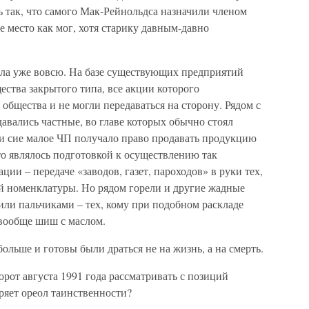
сь так, что самого Мак-Рейнольдса назначили членом
ое место как мог, хотя старику давным-давно
ла уже вовсю. На базе существующих предприятий
ства закрытого типа, все акции которого
общества и не могли передаваться на сторону. Рядом с
авались частные, во главе которых обычно стоял
, и сие малое ЧП получало право продавать продукцию
это являлось подготовкой к осуществлению так
ии – передаче «заводов, газет, пароходов» в руки тех,
ной номенклатуры. Но рядом горели и другие жадные
лили пальчиками – тех, кому при подобном раскладе
 вообще шиш с маслом.
ольше и готовы были драться не на жизнь, а на смерть.
орот августа 1991 года рассматривать с позиций
еряет ореол таинственности?