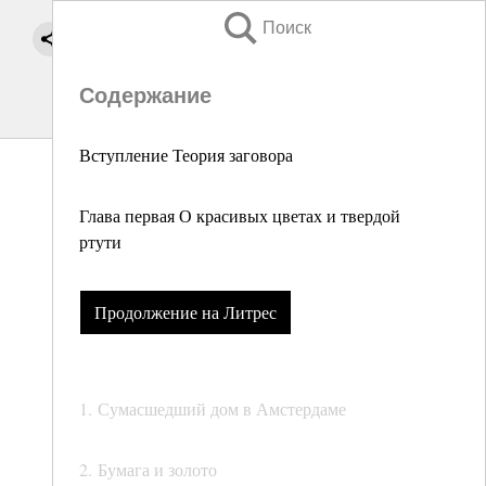
Поиск
Содержание
Вступление Теория заговора
Глава первая О красивых цветах и твердой
ртути
Продолжение на Литрес
1. Сумасшедший дом в Амстердаме
2. Бумага и золото