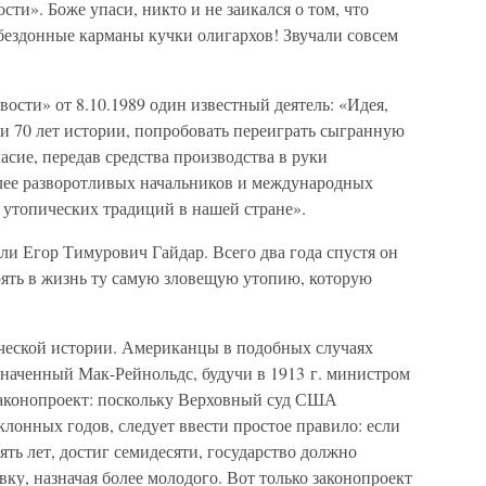
ти». Боже упаси, никто и не заикался о том, что
бездонные карманы кучки олигархов! Звучали совсем
вости» от 8.10.1989 один известный деятель: «Идея,
и 70 лет истории, попробовать переиграть сыгранную
асие, передав средства производства в руки
лее разворотливых начальников и международных
 утопических традиций в нашей стране».
вали Егор Тимурович Гайдар. Всего два года спустя он
ять в жизнь ту самую зловещую утопию, которую
еческой истории. Американцы в подобных случаях
наченный Мак-Рейнольдс, будучи в 1913 г. министром
законопроект: поскольку Верховный суд США
клонных годов, следует ввести простое правило: если
ять лет, достиг семидесяти, государство должно
вку, назначая более молодого. Вот только законопроект