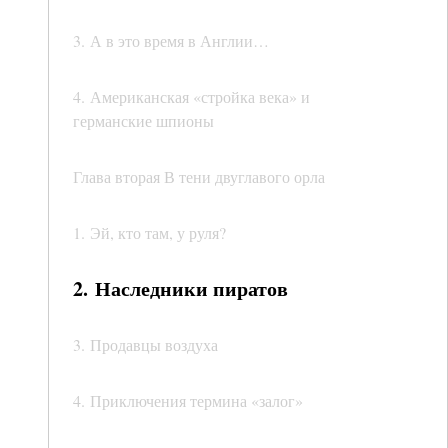
3. А в это время в Англии…
4. Американская «стройка века» и
германские шпионы
Глава вторая В тени двуглавого орла
1. Эй, кто там, у руля?
2. Наследники пиратов
3. Продавцы воздуха
4. Приключения термина «залог»