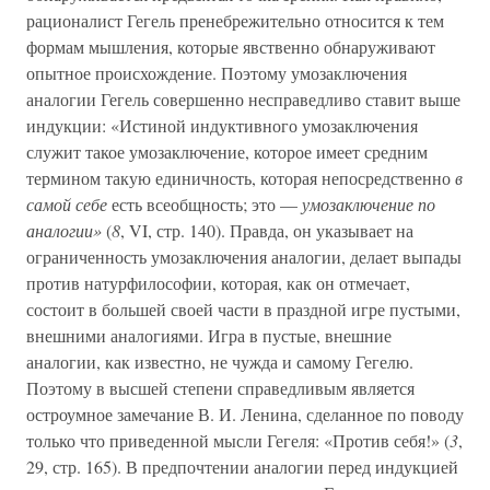
рационалист Гегель пренебрежительно относится к тем
формам мышления, которые явственно обнаруживают
опытное происхождение. Поэтому умозаключения
аналогии Гегель совершенно несправедливо ставит выше
индукции: «Истиной индуктивного умозаключения
служит такое умозаключение, которое имеет средним
термином такую единичность, которая непосредственно
в
самой себе
есть всеобщность; это —
умозаключение по
аналогии»
(
8
, VI, стр. 140). Правда, он указывает на
ограниченность умозаключения аналогии, делает выпады
против натурфилософии, которая, как он отмечает,
состоит в большей своей части в праздной игре пустыми,
внешними аналогиями. Игра в пустые, внешние
аналогии, как известно, не чужда и самому Гегелю.
Поэтому в высшей степени справедливым является
остроумное замечание В. И. Ленина, сделанное по поводу
только что приведенной мысли Гегеля: «Против себя!» (
3
,
29, стр. 165). В предпочтении аналогии перед индукцией