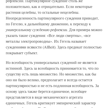
рефлексии. Партикулярное суждение столь же
положительно, как и отрицательно. Если некоторые
растения целебны, то остальные нецелебны.
Неопределенность партикулярного суждения приводит,
по Гегелю, к дальнейшему движению, к переходу к
универсальному суждению рефлексии.
Для примера можно
указать такие суждения: «Все люди смертны», «все
металлы электропроводны». Их Гегель называет
суждениями всякости (Allheit). Здесь предикат полностью
покрывает субъект.
Но всеобщность универсальных суждений не является
истинной. Здесь за всеобщность принимается то, что по
существу есть лишь множество. Но множество, как бы
оно ни было велико, предполагает и всегда остается
партикулярностью и не есть подлинная всеобщность. За
основу здесь также берется единичное, всеобщее
представляется в виде механического агрегата
единичных. Гегель критикует эмпирический характер