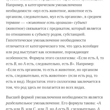
Например, в категорическом умозаключении
необходимости «мул есть животное, животное есть
организм, следовательно, мул есть организм», в среднем
термине —
«животное есть организм»
субъект
(животное) связывается с предикатом, который является
по отношению к субъекту родом, субстанцией.
Гипотетическое умозаключение необходимости
отличается от категорического тем, что здесь всеобщее
или род выступает как основание, порождающее
особенности. Формула этого силлогизма: «Если есть
А,
то
есть
В
, но
А
есть, следовательно, есть
В».
Например:
«Если есть организм, то есть и животное, но организм
есть, следовательно, есть животное» (если есть род, то
есть и вид). Недостаток этого силлогизма заключается в
том, что род здесь не полагается во всех видах.
Высшей формой умозаключения необходимости является
разделительное
умозаключение. Его формула такова:
«А
есть или В, или С, или Д, но
А
есть В, следовательно,
А