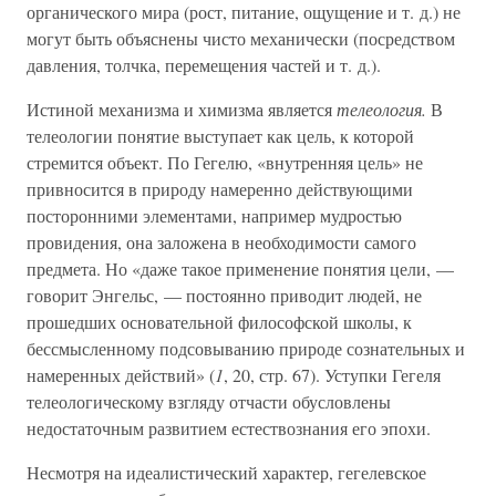
органического мира (рост, питание, ощущение и т. д.) не
могут быть объяснены чисто механически (посредством
давления, толчка, перемещения частей и т. д.).
Истиной механизма и химизма является
телеология.
В
телеологии понятие выступает как цель, к которой
стремится объект. По Гегелю, «внутренняя цель» не
привносится в природу намеренно действующими
посторонними элементами, например мудростью
провидения, она заложена в необходимости самого
предмета. Но «даже такое применение понятия цели, —
говорит Энгельс, — постоянно приводит людей, не
прошедших основательной философской школы, к
бессмысленному подсовыванию природе сознательных и
намеренных действий» (
1
, 20, стр. 67). Уступки Гегеля
телеологическому взгляду отчасти обусловлены
недостаточным развитием естествознания его эпохи.
Несмотря на идеалистический характер, гегелевское