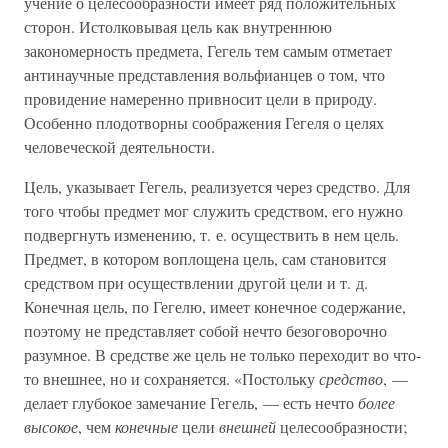
учение о целесообразности имеет ряд положительных
сторон. Истолковывая цель как внутреннюю
закономерность предмета, Гегель тем самым отметает
антинаучные представления вольфианцев о том, что
провидение намеренно привносит цели в природу.
Особенно плодотворны соображения Гегеля о целях
человеческой деятельности.
Цель, указывает Гегель, реализуется через средство. Для
того чтобы предмет мог служить средством, его нужно
подвергнуть изменению, т. е. осуществить в нем цель.
Предмет, в котором воплощена цель, сам становится
средством при осуществлении другой цели и т. д.
Конечная цель, по Гегелю, имеет конечное содержание,
поэтому не представляет собой нечто безоговорочно
разумное. В средстве же цель не только переходит во что-
то внешнее, но и сохраняется. «Постольку
средство
, —
делает глубокое замечание Гегель, — есть нечто
более
высокое
, чем
конечные
цели
внешней
целесообразности;