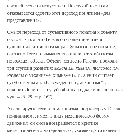
высшей степени искусствен. Не случайно он сам
отказывается сделать этот переход понятным «для
представления».
Смысл перехода от субъективного понятия к объекту
состоит в том, что Гегель объявляет понятие и
сущностью, и творцом мира. Субъективное понятие,
согласно Гегелю, имманентно становится объектом,
порождает объект. Объект, согласно Гегелю, проходит
три ступени развития:
механизм, химизм, телеологизм.
Разделы о механизме, химизме В. И. Ленин считает
сугубо темными. «Рассуждения о „механизме“… —
говорит Ленин, — сугубо abstrus и едва ли не сплошная
чушь» (
3
, 29, стр. 167).
Анализируя категорию механизма, под которым Гегель,
по-видимому, имеет в виду механическую форму
движения, он снова возвращается к критике
метафизического материализма, указывая, что явления