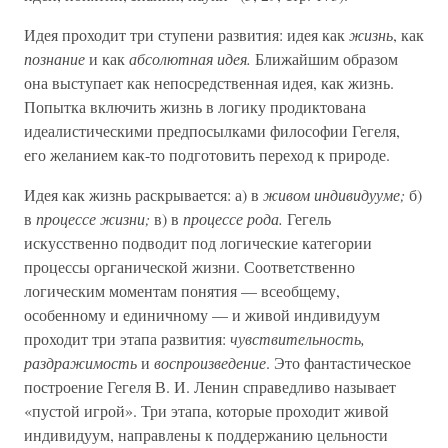
Идея проходит три ступени развития: идея как
жизнь
, как
познание
и как
абсолютная идея.
Ближайшим образом
она выступает как непосредственная идея, как жизнь.
Попытка включить жизнь в логику продиктована
идеалистическими предпосылками философии Гегеля,
его желанием как-то подготовить переход к природе.
Идея как жизнь раскрывается: а) в
живом индивидууме;
б)
в
процессе жизни;
в) в
процессе рода.
Гегель
искусственно подводит под логические категории
процессы органической жизни. Соответственно
логическим моментам понятия — всеобщему,
особенному и единичному — и живой индивидуум
проходит три этапа развития:
чувствительность,
раздражимость
и
воспроизведение
. Это фантастическое
построение Гегеля В. И. Ленин справедливо называет
«пустой игрой». Три этапа, которые проходит живой
индивидуум, направлены к поддержанию цельности