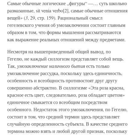
Самые обычные логические „фигуры“ —… суть школьно
размазанные, sit venia verbo[2], самые обычные отношения
вещей» (
3
, 29, стр. 159). Рациональный смысл
гегелевского учения об умозаключении состоит главным
образом в том, что формы мышления рассматриваются
как выражение реальных отношений между предметами.
Несмотря на вышеприведенный общий вывод, по
Гегелю, не каждый силлогизм представляет собой вещь.
Так,
умозаключение наличного бытия
есть только
умозаключение рассудка, поскольку здесь единичность,
особенность и всеобщность противостоят друг другу
совершенно абстрактно. В силлогизме «Эта роза красна,
красное есть цвет, следовательно, роза обладает цветом»
единичное смыкается со всеобщим посредством
особенного. Недостаток этого умозаключения, по Гегелю,
состоит в том, что средний термин здесь представляет
случайную определенность субъекта. В качестве среднего
термина можно взять и любой другой признак, поскольку