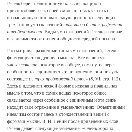
Гегель берет традиционную классификацию и
приспособляет ее к своей схеме, пытаясь указать на
возрастающую познавательную ценность следующих
трех типов умозаключений:
наличного бытия, рефлексии
и необходимости.
Виды умозаключений Гегель различает
в зависимости от степени общности средней посылки.
Рассматривая различные типы умозаключений, Гегель
формулирует следующую мысль: «Все вещи суть
умозаключение
, некоторое всеобщее, сомкнутое через
особенность с единичностью; но, конечно, они не суть
состоящее из
трех предложений
целое» (
8
, VI, стр. 112).
Здесь в идеалистической форме высказана правильная
мысль о том, что в самих вещах некоторое общее
связывается через особенное с единичным и эта связь
находит свое отражение в умозаключениях. Объективный
идеализм состоит здесь в отождествлении вещей с
формами мысли. В. И. Ленин после приведенных слов
Гегеля делает следующее замечание: «Очень хорошо!