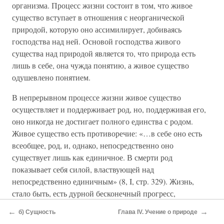
организма. Процесс жизни состоит в том, что живое
существо вступает в отношения с неорганической
природой, которую оно ассимилирует, добиваясь
господства над ней. Основой господства живого
существа над природой является то, что природа есть
лишь в себе, она чужда понятию, а живое существо
одушевлено понятием.
В непрерывном процессе жизни живое существо
осуществляет и поддерживает род, но, поддерживая его,
оно никогда не достигает полного единства с родом.
Живое существо есть противоречие: «…в себе оно есть
всеобщее, род, и, однако, непосредственно оно
существует лишь как единичное. В смерти род
показывает себя силой, властвующей над
непосредственно единичным» (8, I, стр. 329). Жизнь,
стало быть, есть дурной бесконечный прогресс,
бесконечное повторение рождения и смерти. Истинной
←
→
б) Сущность
Глава IV. Учение о природе
бесконечности идея достигает в познании. «Смерть лишь