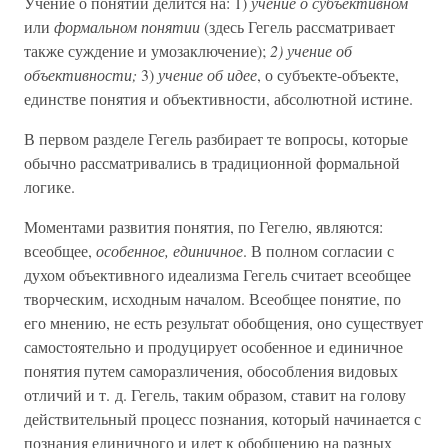
Учение о понятии делится на: 1)
учение о субъективном
или
формальном понятии
(здесь Гегель рассматривает
также суждение и умозаключение);
2) учение об
объективности;
3)
учение об идее
, о субъекте-объекте,
единстве понятия и объективности, абсолютной истине.
В первом разделе Гегель разбирает те вопросы, которые
обычно рассматривались в традиционной формальной
логике.
Моментами развития понятия, по Гегелю, являются:
всеобщее,
особенное, единичное
. В полном согласии с
духом объективного идеализма Гегель считает всеобщее
творческим, исходным началом. Всеобщее понятие, по
его мнению, не есть результат обобщения, оно существует
самостоятельно и продуцирует особенное и единичное
понятия путем саморазличения, обособления видовых
отличий и т. д. Гегель, таким образом, ставит на голову
действительный процесс познания, который начинается с
познания единичного и идет к обобщению на разных