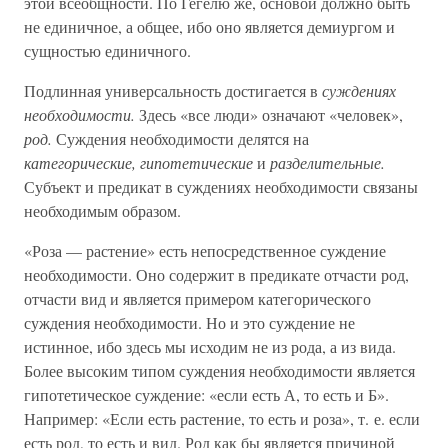
этой всеобщности. По Гегелю же, основой должно быть
не единичное, а общее, ибо оно является демиургом и
сущностью единичного.
Подлинная универсальность достигается в
суждениях
необходимости.
Здесь «все люди» означают «человек»,
род.
Суждения необходимости делятся на
категорические, гипотетические
и
разделительные.
Субъект и предикат в суждениях необходимости связаны
необходимым образом.
«Роза — растение» есть непосредственное суждение
необходимости. Оно содержит в предикате отчасти род,
отчасти вид и является примером категорического
суждения необходимости. Но и это суждение не
истинное, ибо здесь мы исходим не из рода, а из вида.
Более высоким типом суждения необходимости является
гипотетическое суждение: «если есть А, то есть и Б».
Например: «Если есть растение, то есть и роза», т. е. если
есть род, то есть и вид. Род как бы является причиной