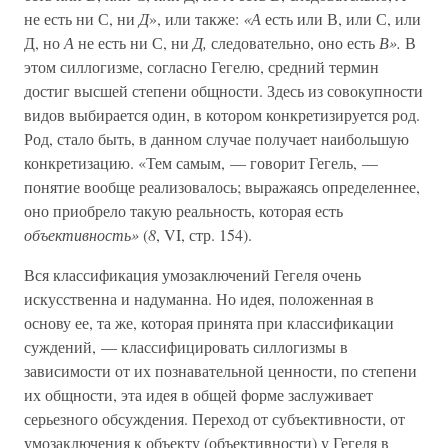
не есть ни С, ни
Д
», или также:
«А
есть или В, или С, или
Д, но
А
не есть ни С, ни
Д,
следовательно, оно есть
В».
В
этом силлогизме, согласно Гегелю, средний термин
достиг высшей степени общности. Здесь из совокупности
видов выбирается один, в котором конкретизируется род.
Род, стало быть, в данном случае получает наибольшую
конкретизацию. «Тем самым, — говорит Гегель, —
понятие вообще реализовалось; выражаясь определеннее,
оно приобрело такую реальность, которая есть
объективность»
(
8
, VI, стр. 154).
Вся классификация умозаключений Гегеля очень
искусственна и надуманна. Но идея, положенная в
основу ее, та же, которая принята при классификации
суждений, — классифицировать силлогизмы в
зависимости от их познавательной ценности, по степени
их общности, эта идея в общей форме заслуживает
серьезного обсуждения. Переход от субъективности, от
умозаключения к объекту (объективности) у Гегеля в