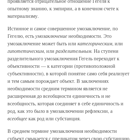
проявляется отрицательное отношение Гегеля к
опытному знанию, к эмпирии, а в конечном счете к
материализму.
Истинное и самое совершенное умозаключение, по
Гегелю, есть
умозаключение
необходимости. Это
умозаключение может быть или
категорическим
, или
гипотетическим
, или
разделительным.
На ступени
разделительного умозаключения Гегель переходит к
объективности — к категории (противоположной
субъективности), в которой понятие само себя реализует
и тем самым порождает объект. В заключениях
необходимости средним термином является не
расширенная до всеобщности единичность и не
всеобщность, которая соединяет в себе единичность и
род, как это было в умозаключении рефлексии, а
всеобщее
как род или субстанция.
В среднем термине умозаключения необходимости
субъект смыкается с предикатом через свою субстанцию.