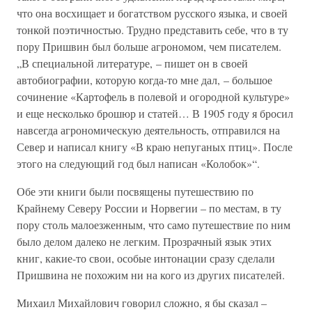
что она восхищает и богатством русского языка, и своей
тонкой поэтичностью. Трудно представить себе, что в ту
пору Пришвин был больше агрономом, чем писателем.
„В специальной литературе, – пишет он в своей
автобиографии, которую когда-то мне дал, – большое
сочинение «Картофель в полевой и огородной культуре»
и еще несколько брошюр и статей… В 1905 году я бросил
навсегда агрономическую деятельность, отправился на
Север и написал книгу «В краю непуганых птиц». После
этого на следующий год был написан «Колобок»“.
Обе эти книги были посвящены путешествию по
Крайнему Северу России и Норвегии – по местам, в ту
пору столь малоезженным, что само путешествие по ним
было делом далеко не легким. Прозрачный язык этих
книг, какие-то свои, особые интонации сразу сделали
Пришвина не похожим ни на кого из других писателей.
Михаил Михайлович говорил сложно, я бы сказал –