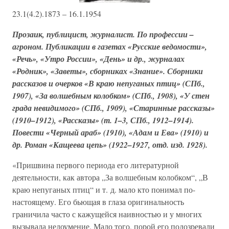
23.1(4.2).1873 – 16.1.1954
Прозаик, публицист, журналист. По профессии –
агроном. Публикации в газетах «Русские ведомости»,
«Речь», «Утро России», «День» и др., журналах
«Родник», «Заветы», сборниках «Знание». Сборники
рассказов и очерков «В краю непуганых птиц» (СПб.,
1907), «За волшебным колобком» (СПб., 1908), «У стен
града невидимого» (СПб., 1909), «Старинные рассказы»
(1910–1912), «Рассказы» (т. 1–3, СПб., 1912–1914).
Повести «Черный араб» (1910), «Адам и Ева» (1910) и
др. Роман «Кащеева цепь» (1922–1927, отд. изд. 1928).
«Пришвина первого периода его литературной
деятельности, как автора „За волшебным колобком“, „В
краю непуганых птиц“ и т. д. мало кто понимал по-
настоящему. Его бьющая в глаза оригинальность
граничила часто с кажущейся наивностью и у многих
вызывала недоумение. Мало того, порой его подозревали