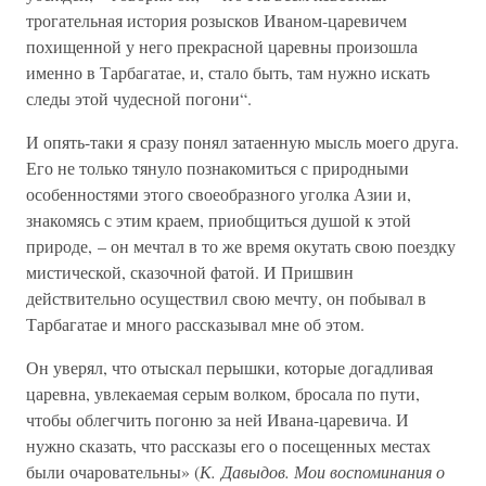
трогательная история розысков Иваном-царевичем
похищенной у него прекрасной царевны произошла
именно в Тарбагатае, и, стало быть, там нужно искать
следы этой чудесной погони“.
И опять-таки я сразу понял затаенную мысль моего друга.
Его не только тянуло познакомиться с природными
особенностями этого своеобразного уголка Азии и,
знакомясь с этим краем, приобщиться душой к этой
природе, – он мечтал в то же время окутать свою поездку
мистической, сказочной фатой. И Пришвин
действительно осуществил свою мечту, он побывал в
Тарбагатае и много рассказывал мне об этом.
Он уверял, что отыскал перышки, которые догадливая
царевна, увлекаемая серым волком, бросала по пути,
чтобы облегчить погоню за ней Ивана-царевича. И
нужно сказать, что рассказы его о посещенных местах
были очаровательны» (
К. Давыдов. Мои воспоминания о