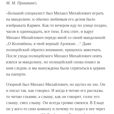
М. М. Пришвине
).
«Большой специалист был Михаил Михайлович играть
на мандолине, и обычно любимым его делом было
изображать Кармен. Как-то вечером иду по улице поздно,
часов в одиннадцать, все тихо, Елец спит, и вдруг
Михаил Михайлович передо мной со своей мандолиной:
„О Коломбина, я твой верный Арлекин…“ Даже
полицейский обратил внимание, пришлось замолчать.
После ухода полицейского Михаил Михайлович опять
взялся за мандолину, но полицейский снова пошел за
ним следом, и мы вынуждены были спрятаться в церкви
на паперти.
Озорной был Михаил Михайлович, но шутил не зло. Он
и писал так, как говорил. И когда я читаю его рассказы,
то читаю глазами, а слышу, как он говорит, голос его
слышу, смех слышу. Он всегда громко смеялся. В Ельце
он у кого-то снял комнату и почему-то ходил в нее через