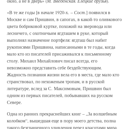
окно, а не в дверь» (
М. Введенская. Елецкие друзья
).
«В те же годы [в начале 1920-х. –
Сост
.] появился в
Москве и сам Пришвин, в сапогах, в какой-то оливкового
цвета бобриковой куртке, похожий на зверовода или
лесничего, с охотничьим ягдташем в руке, который
выполнял назначение портфеля: ягдташ был набит
рукописями Пришвина, написанными в те годы, когда
мало кто из писателей присаживался к письменному
столу. Михаил Михайлович писал всегда, его
невозможно представить себе бездействующим.
Жадность познания жизни вела его в места, где мало кто
странствовал, по нехоженым тропам, и в русской
литературе, вслед за С. Максимовым, Пришвин был
одним из первых писателей, побывавших на русском
Севере.
Одна из ранних прекраснейших книг – „За волшебным
колобком“, вышедшая еще в пору моего детства, полна
такого безграничного удивления перед красотами мира,