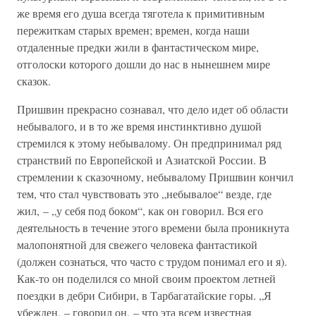
же время его душа всегда тяготела к примитивным
пережиткам старых времен; времен, когда наши
отдаленные предки жили в фантастическом мире,
отголоски которого дошли до нас в нынешнем мире
сказок.
Пришвин прекрасно сознавал, что дело идет об области
небывалого, и в то же время инстинктивно душой
стремился к этому небывалому. Он предпринимал ряд
странствий по Европейской и Азиатской России. В
стремлении к сказочному, небывалому Пришвин кончил
тем, что стал чувствовать это „небывалое“ везде, где
жил, – „у себя под боком“, как он говорил. Вся его
деятельность в течение этого времени была проникнута
малопонятной для свежего человека фантастикой
(должен сознаться, что часто с трудом понимал его и я).
Как-то он поделился со мной своим проектом летней
поездки в дебри Сибири, в Тарбагатайские горы. „Я
убежден, – говорил он, – что эта всем известная