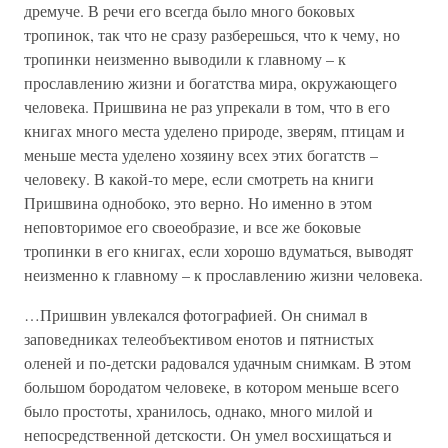
дремуче. В речи его всегда было много боковых
тропинок, так что не сразу разберешься, что к чему, но
тропинки неизменно выводили к главному – к
прославлению жизни и богатства мира, окружающего
человека. Пришвина не раз упрекали в том, что в его
книгах много места уделено природе, зверям, птицам и
меньше места уделено хозяину всех этих богатств –
человеку. В какой-то мере, если смотреть на книги
Пришвина однобоко, это верно. Но именно в этом
неповторимое его своеобразие, и все же боковые
тропинки в его книгах, если хорошо вдуматься, выводят
неизменно к главному – к прославлению жизни человека.
…Пришвин увлекался фотографией. Он снимал в
заповедниках телеобъективом енотов и пятнистых
оленей и по-детски радовался удачным снимкам. В этом
большом бородатом человеке, в котором меньше всего
было простоты, хранилось, однако, много милой и
непосредственной детскости. Он умел восхищаться и