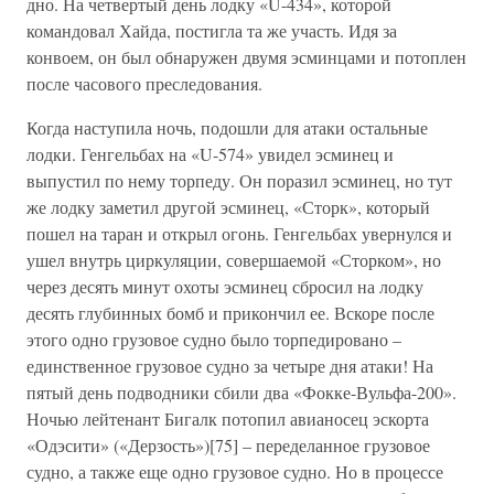
дно. На четвертый день лодку «U-434», которой
командовал Хайда, постигла та же участь. Идя за
конвоем, он был обнаружен двумя эсминцами и потоплен
после часового преследования.
Когда наступила ночь, подошли для атаки остальные
лодки. Генгельбах на «U-574» увидел эсминец и
выпустил по нему торпеду. Он поразил эсминец, но тут
же лодку заметил другой эсминец, «Сторк», который
пошел на таран и открыл огонь. Генгельбах увернулся и
ушел внутрь циркуляции, совершаемой «Сторком», но
через десять минут охоты эсминец сбросил на лодку
десять глубинных бомб и прикончил ее. Вскоре после
этого одно грузовое судно было торпедировано –
единственное грузовое судно за четыре дня атаки! На
пятый день подводники сбили два «Фокке-Вульфа-200».
Ночью лейтенант Бигалк потопил авианосец эскорта
«Одэсити» («Дерзость»)[75] – переделанное грузовое
судно, а также еще одно грузовое судно. Но в процессе