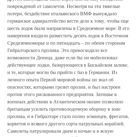
повреждений от самолетов. Несмотря на эти тяжелые
потери, бездействие итальянского ВМФ вынуждало
германское адмиралтейство вести дело к тому, чтобы еще
шесть лодок были направлены в Средиземное море. В его
намерения входило разместить десять лодок в Восточном
Средиземноморье и по пятнадцать – по обеим сторонам
Гибралтарского пролива. Это превосходило все
возможности Деница, даже если бы он мобилизовал
действующие лодки, базирующиеся в Бискайском заливе,
и те, которые могли бы прийти с баз в Германии. Из
личного опыта Первой мировой войны он знал об
опасностях, которыми грозит пролив, и был настроен
против этого рискованного предприятия. Затишье в
военных действиях в Атлантическом океане позволяло
британцам усилить противолодочную оборону в зоне
пролива, и в Гибралтаре стало полно эсминцев, фрегатов,
корветов и всякого другого сорта патрульных кораблей.
Самолеты патрулировали днем и ночью и в ясную