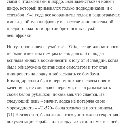
связи с итальянцами в Бордо. Был задействован новый
шифр, который применялся только подводниками, и с
сентября 1941 года все координаты лодок в радиограммах
имели двойную шифровку в качестве дополнительной
предосторожности против британских служб
дешифровки.
Но тут произошел случай с «U-570», все детали которого
не были известны немцам очень долго. Эта лодка
всплыла милях в восьмидесяти к югу от Исландии, когда
была обнаружена британским самолетом и тот стал
пикировать на лодку и забрасывать ее бомбами.
Командир лодки был в первом походе в своем новом
качестве и, не совладав с нервами, начал размахивать
своей белой рубашкой, показывая, что сдается. На
следующий день – значит, лодка не потеряла свою
мореходность – «U-570» была захвачена противником.
[71] Неизвестно, была ли до этого уничтожена секретная
документация корабля или лодку захватили вместе с ней.