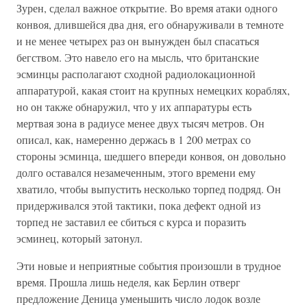
Зурен, сделал важное открытие. Во время атаки одного
конвоя, длившейся два дня, его обнаруживали в темноте
и не менее четырех раз он вынужден был спасаться
бегством. Это навело его на мысль, что британские
эсминцы располагают сходной радиолокационной
аппаратурой, какая стоит на крупных немецких кораблях,
но он также обнаружил, что у их аппаратуры есть
мертвая зона в радиусе менее двух тысяч метров. Он
описал, как, намеренно держась в 1 200 метрах со
стороны эсминца, шедшего впереди конвоя, он довольно
долго оставался незамеченным, этого времени ему
хватило, чтобы выпустить несколько торпед подряд. Он
придерживался этой тактики, пока дефект одной из
торпед не заставил ее сбиться с курса и поразить
эсминец, который затонул.
Эти новые и неприятные события произошли в трудное
время. Прошла лишь неделя, как Берлин отверг
предложение Деница уменьшить число лодок возле