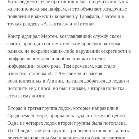
В последнем случае противник и мог получить доступ к
жизненно важным шифрам, и это объясняет загадочные
появления вражеских кораблей у Тарафала, а затем и в
точках рандеву «Атлантиса» и «Питона».
Контр-адмирал Мертен, возглавлявший службу связи
флота, проводил систематические проверки, которые,
однако, не вскрыли каких-либо нарушений секретности в
шифровальном деле и вообще никаких утечек
информации такого рода. Тем временем, как стало
известно, старпом «U-570» сбежал из лагеря
военнопленных в Англии, пытался добраться до лодки и
потопить ее у пирса, но был пойман, а вторая попытка
стоила ему жизни.
Вторая и третья группа лодок, которые направили в
Средиземное море, прорвались туда, но тяжелой ценой.
Одна из четырех лодок второй группы была потоплена.
Из 24 лодок третьей группы три были потоплены, а пять
других вынуждены были вернуться на базу вследствие