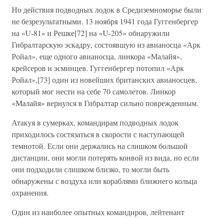
Но действия подводных лодок в Средиземноморье были
не безрезультатными. 13 ноября 1941 года Гуггенбергер
на «U-81» и Решке[72] на «U-205» обнаружили
Гибралтарскую эскадру, состоявшую из авианосца «Арк
Ройал», еще одного авианосца, линкора «Малайя»,
крейсеров и эсминцев. Гуггенбергер потопил «Арк
Ройал»,[73] один из новейших британских авианосцев,
который мог нести на себе 70 самолетов. Линкор
«Малайя» вернулся в Гибралтар сильно поврежденным.
Атакуя в сумерках, командирам подводных лодок
приходилось состязаться в скорости с наступающей
темнотой. Если они держались на слишком большой
дистанции, они могли потерять конвой из вида, но если
они подходили слишком близко, то могли быть
обнаружены с воздуха или кораблями ближнего кольца
охранения.
Один из наиболее опытных командиров, лейтенант