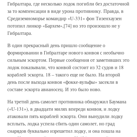
Гибралтара, где несколько лодок погибли без достаточной
за то компенсации в виде урона противнику. Правда, в
Средиземноморье командир «U-331» фон Тизенхаузен
потопил линкор «Бархем»,[74] но это произошло не у
Гибралтара.
В один прекрасный день пришло сообщение о
формировании в Гибралтаре нового конвоя с необычно
сильным эскортом. Первые сообщения от заметивших это
лодок показывали, что конвой состоит из 32 судов и 18
кораблей эскорта. 18 – такого еще не было. На второй
день после выхода конвоя «фокке-вульфы» засекли в
составе эскорта авианосец. И это было ново.
На третий день самолет противника обнаружил Баумана
(«U-131»), в двадцати милях впереди конвоя, и лодку
атаковали пять кораблей эскорта. Они вынудили лодку
всплыть, лодка успела сбить один самолет, но град
снарядов буквально изрешетил лодку, и она пошла на