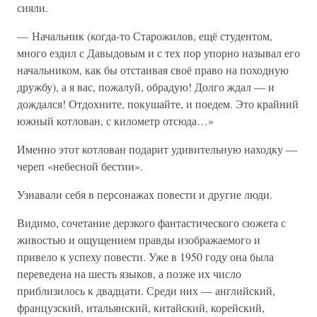
сияли.
— Начальник (когда-то Старожилов, ещё студентом,
много ездил с Давыдовым и с тех пор упорно называл его
начальником, как бы отстаивая своё право на походную
дружбу), а я вас, пожалуй, обрадую! Долго ждал — и
дождался! Отдохните, покушайте, и поедем. Это крайний
южный котлован, с километр отсюда…»
Именно этот котлован подарит удивительную находку —
череп «небесной бестии».
Узнавали себя в персонажах повести и другие люди.
Видимо, сочетание дерзкого фантастического сюжета с
живостью и ощущением правды изображаемого и
привело к успеху повести. Уже в 1950 году она была
переведена на шесть языков, а позже их число
приблизилось к двадцати. Среди них — английский,
французский, итальянский, китайский, корейский,