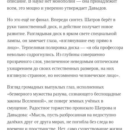
описание. В науке нет монополий — она принадлежит
всем, это мощно и уверенно утверждает Давыдов.
Но это ещё не финал. Впереди синтез. Шатров берёт в
руки таинственный диск, и действие получает новое
развитие. Разглядывая диск в ярком свете специальной
лампы, он замечает глаза, «взглянувшие ему прямо в
лицо». Терпеливая полировка диска — «и оба профессора
невольно содрогнулись. Из глубины совершенно
прозрачного слоя, увеличенное неведомым оптическим
ухищрением до своих естественных размеров, на них
взглянуло странное, но несомненно человеческое лицо».
Взгляд громадных выпуклых глаз, исполненных
«безмерного мужества разума, сознающего беспощадные
законы Вселенной», не поверг земных учёных в
смущение. Радостное торжество пронизало Шатрова и
Давыдова: «Мысль, пусть разбросанная на недоступно
далёких друг от друга мирах, не погибла без следа во
времени и пространстве. Нет, само существование жизни