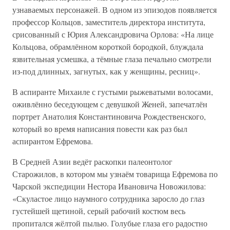
узнаваемых персонажей. В одном из эпизодов появляется
профессор Кольцов, заместитель директора института,
срисованный с Юрия Александровича Орлова: «На лице
Кольцова, обрамлённом короткой бородкой, блуждала
язвительная усмешка, а тёмные глаза печально смотрели
из-под длинных, загнутых, как у женщины, ресниц».
В аспиранте Михаиле с густыми рыжеватыми волосами,
оживлённо беседующем с девушкой Женей, запечатлён
портрет Анатолия Константиновича Рождественского,
который во время написания повести как раз был
аспирантом Ефремова.
В Средней Азии ведёт раскопки палеонтолог
Старожилов, в котором мы узнаём товарища Ефремова по
Чарской экспедиции Нестора Ивановича Новожилова:
«Скуластое лицо наумного сотрудника заросло до глаз
густейшей щетиной, серый рабочий костюм весь
пропитался жёлтой пылью. Голубые глаза его радостно