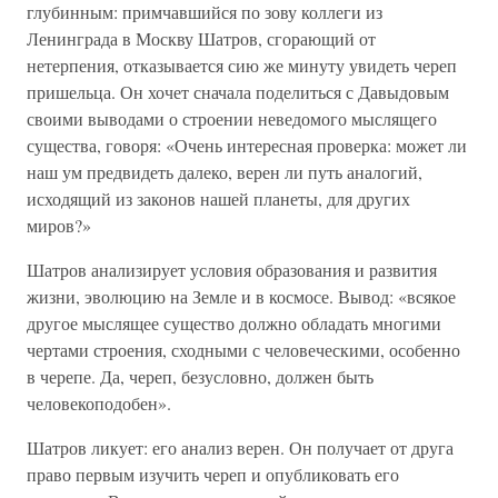
глубинным: примчавшийся по зову коллеги из
Ленинграда в Москву Шатров, сгорающий от
нетерпения, отказывается сию же минуту увидеть череп
пришельца. Он хочет сначала поделиться с Давыдовым
своими выводами о строении неведомого мыслящего
существа, говоря: «Очень интересная проверка: может ли
наш ум предвидеть далеко, верен ли путь аналогий,
исходящий из законов нашей планеты, для других
миров?»
Шатров анализирует условия образования и развития
жизни, эволюцию на Земле и в космосе. Вывод: «всякое
другое мыслящее существо должно обладать многими
чертами строения, сходными с человеческими, особенно
в черепе. Да, череп, безусловно, должен быть
человекоподобен».
Шатров ликует: его анализ верен. Он получает от друга
право первым изучить череп и опубликовать его