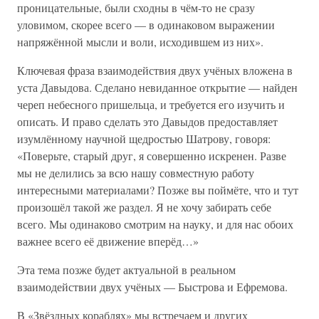
проницательные, были сходны в чём-то не сразу
уловимом, скорее всего — в одинаковом выражении
напряжённой мысли и воли, исходившем из них».
Ключевая фраза взаимодействия двух учёных вложена в
уста Давыдова. Сделано невиданное открытие — найден
череп небесного пришельца, и требуется его изучить и
описать. И право сделать это Давыдов предоставляет
изумлённому научной щедростью Шатрову, говоря:
«Поверьте, старый друг, я совершенно искренен. Разве
мы не делились за всю нашу совместную работу
интересными материалами? Позже вы поймёте, что и тут
произошёл такой же раздел. Я не хочу забирать себе
всего. Мы одинаково смотрим на науку, и для нас обоих
важнее всего её движение вперёд…»
Эта тема позже будет актуальной в реальном
взаимодействии двух учёных — Быстрова и Ефремова.
В «Звёздных кораблях» мы встречаем и других