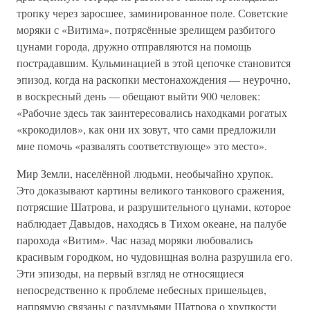
тропку через заросшее, заминированное поле. Советские
моряки с «Витима», потрясённые зрелищем разбитого
цунами города, дружно отправляются на помощь
пострадавшим. Кульминацией в этой цепочке становится
эпизод, когда на раскопки местонахождения — неурочно,
в воскресный день — обещают выйти 900 человек:
«Рабочие здесь так заинтересовались находками рогатых
«крокодилов», как они их зовут, что сами предложили
мне помочь «развалять соответствующе» это место».
Мир Земли, населённой людьми, необычайно хрупок.
Это доказывают картины великого танкового сражения,
потрясшие Шатрова, и разрушительного цунами, которое
наблюдает Давыдов, находясь в Тихом океане, на палубе
парохода «Витим». Час назад моряки любовались
красивым городком, но чудовищная волна разрушила его.
Эти эпизоды, на первый взгляд не относящиеся
непосредственно к проблеме небесных пришельцев,
напрямую связаны с раздумьями Шатрова о хрупкости