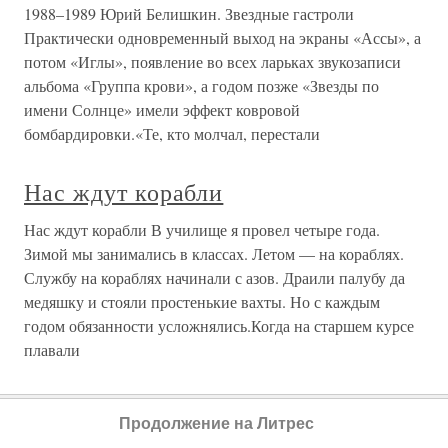
1988–1989 Юрий Белишкин. Звездные гастроли
Практически одновременный выход на экраны «Ассы», а
потом «Иглы», появление во всех ларьках звукозаписи
альбома «Группа крови», а годом позже «Звезды по
имени Солнце» имели эффект ковровой
бомбардировки.«Те, кто молчал, перестали
Нас ждут корабли
Нас ждут корабли В училище я провел четыре года.
Зимой мы занимались в классах. Летом — на кораблях.
Службу на кораблях начинали с азов. Драили палубу да
медяшку и стояли простенькие вахты. Но с каждым
годом обязанности усложнялись.Когда на старшем курсе
плавали
Продолжение на Литрес
О проекте
Разделы