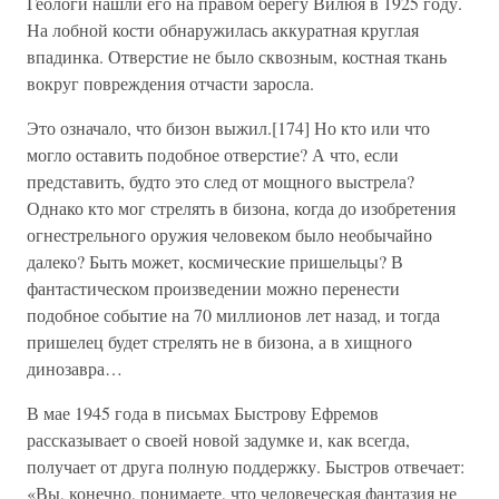
Геологи нашли его на правом берегу Вилюя в 1925 году.
На лобной кости обнаружилась аккуратная круглая
впадинка. Отверстие не было сквозным, костная ткань
вокруг повреждения отчасти заросла.
Это означало, что бизон выжил.[174] Но кто или что
могло оставить подобное отверстие? А что, если
представить, будто это след от мощного выстрела?
Однако кто мог стрелять в бизона, когда до изобретения
огнестрельного оружия человеком было необычайно
далеко? Быть может, космические пришельцы? В
фантастическом произведении можно перенести
подобное событие на 70 миллионов лет назад, и тогда
пришелец будет стрелять не в бизона, а в хищного
динозавра…
В мае 1945 года в письмах Быстрову Ефремов
рассказывает о своей новой задумке и, как всегда,
получает от друга полную поддержку. Быстров отвечает:
«Вы, конечно, понимаете, что человеческая фантазия не