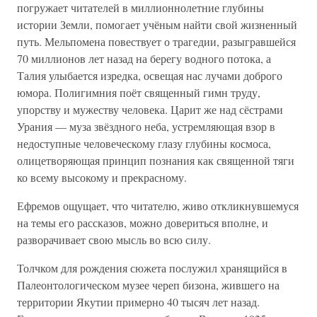
погружает читателей в миллионнолетние глубины
истории Земли, помогает учёным найти свой жизненный
путь. Мельпомена повествует о трагедии, разыгравшейся
70 миллионов лет назад на берегу водного потока, а
Талия улыбается изредка, освещая нас лучами доброго
юмора. Полигимния поёт священный гимн труду,
упорству и мужеству человека. Царит же над сёстрами
Урания — муза звёздного неба, устремляющая взор в
недоступные человеческому глазу глубины космоса,
олицетворяющая принцип познания как священной тяги
ко всему высокому и прекрасному.
Ефремов ощущает, что читателю, живо откликнувшемуся
на темы его рассказов, можно довериться вполне, и
разворачивает свою мысль во всю силу.
Толчком для рождения сюжета послужил хранящийся в
Палеонтологическом музее череп бизона, жившего на
территории Якутии примерно 40 тысяч лет назад.