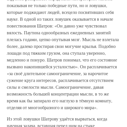
показывая не только победные пути, но и ловушки,
которые поджидают людей, всецело посвятивших себя
науке. В одной из таких ловушек оказывается в начале
повествования Шатров: «Он давно уже чувствовал
вялость. Паутина однообразных ежедневных занятий
плелась годами, цепко опутывая мозг. Мысль не взлетала
более, далеко простирая свои могучие крылья. Подобно
лошади под тяжким грузом, она ступала уверенно,
медленно и понуро. Шатров понимал, что его состояние
вызвано накопившейся усталостью». Он расплачивается
«за своё длительное самоограничение, за нарочитое
сужение круга интересов, расплачивается отсутствием
силы и смелости мысли. Самоограничение, давая
возможность большей концентрации мысли, в то же
время как бы запирало его наглухо в тёмную комнату,
отделяя от многообразного и широкого мира».
Из этой ловушки Шатрову удаётся вырваться, когда
научная задача, вставшая перед ним на стыке