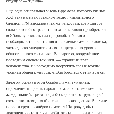
будущего — тупица».
Ещё одна генеральная мысль Ефремова, которую учёные
XXI века называют законом техно-гуманитарного
баланса,[176] высказана так же чётко: там, где культура
сильно отстаёт от развития техники, «люди приобретают
всё большую власть над природой, забывая о
необходимости воспитания и переделки самого человека,
часто далеко ушедшего от своих предков по уровню
общественного сознания». Варварство, вооружённое
последним словом техники, — страшный враг
человечества, и необходимо вооружить себя высоким
уровнем общей культуры, чтобы бороться с этим врагом.
Залогом успеха в этой борьбе служат гуманизм,
стремление широких народных масс к взаимопомощи,
жажда знаний. Три эпизода бескорыстного труда людей
составляют невидимый стержень произведения. В начале
повести группа сапёров помогает Шатрову добыть
драгоценную тетрадь из разбитого танка, прокладывая