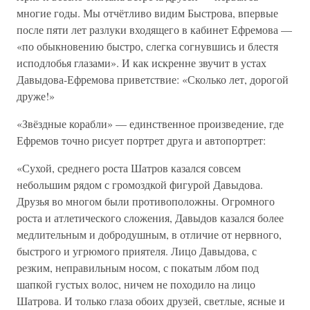
многие годы. Мы отчётливо видим Быстрова, впервые
после пяти лет разлуки входящего в кабинет Ефремова —
«по обыкновению быстро, слегка согнувшись и блестя
исподлобья глазами». И как искренне звучит в устах
Давыдова-Ефремова приветствие: «Сколько лет, дорогой
друже!»
«Звёздные корабли» — единственное произведение, где
Ефремов точно рисует портрет друга и автопортрет:
«Сухой, среднего роста Шатров казался совсем
небольшим рядом с громоздкой фигурой Давыдова.
Друзья во многом были противоположны. Огромного
роста и атлетического сложения, Давыдов казался более
медлительным и добродушным, в отличие от нервного,
быстрого и угрюмого приятеля. Лицо Давыдова, с
резким, неправильным носом, с покатым лбом под
шапкой густых волос, ничем не походило на лицо
Шатрова. И только глаза обоих друзей, светлые, ясные и