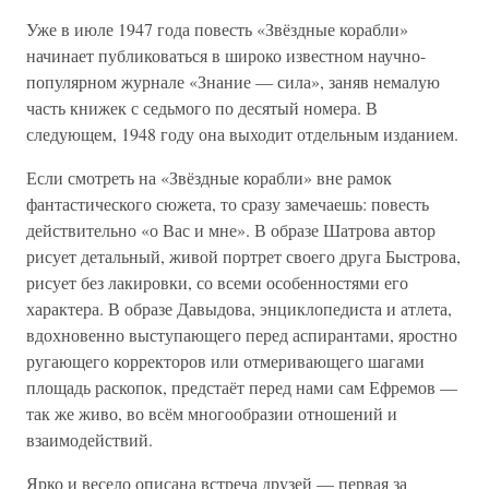
Уже в июле 1947 года повесть «Звёздные корабли»
начинает публиковаться в широко известном научно-
популярном журнале «Знание — сила», заняв немалую
часть книжек с седьмого по десятый номера. В
следующем, 1948 году она выходит отдельным изданием.
Если смотреть на «Звёздные корабли» вне рамок
фантастического сюжета, то сразу замечаешь: повесть
действительно «о Вас и мне». В образе Шатрова автор
рисует детальный, живой портрет своего друга Быстрова,
рисует без лакировки, со всеми особенностями его
характера. В образе Давыдова, энциклопедиста и атлета,
вдохновенно выступающего перед аспирантами, яростно
ругающего корректоров или отмеривающего шагами
площадь раскопок, предстаёт перед нами сам Ефремов —
так же живо, во всём многообразии отношений и
взаимодействий.
Ярко и весело описана встреча друзей — первая за