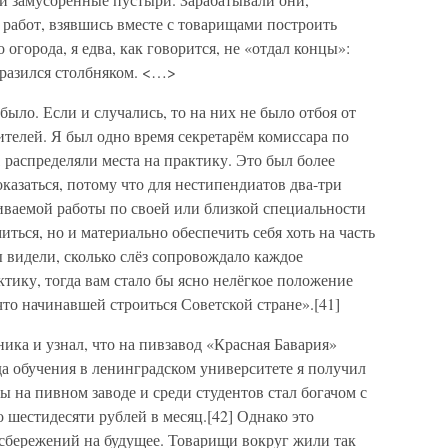
х работ, взявшись вместе с товарищами построить
 огорода, я едва, как говорится, не «отдал концы»:
аразился столбняком. <…>
было. Если и случались, то на них не было отбоя от
елей. Я был одно время секретарём комиссара по
 распределяли места на практику. Это был более
казаться, потому что для нестипендиатов два-три
чиваемой работы по своей или близкой специальности
ться, но и материально обеспечить себя хоть на часть
 видели, сколько слёз сопровождало каждое
тику, тогда вам стало бы ясно нелёгкое положение
что начинавшей строиться Советской стране».[41]
ика и узнал, что на пивзавод «Красная Бавария»
да обучения в ленинградском университете я получил
 на пивном заводе и среди студентов стал богачом с
о шестидесяти рублей в месяц.[42] Однако это
 сбережений на будущее. Товарищи вокруг жили так