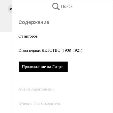
Поиск
Содержание
От авторов
Глава первая ДЕТСТВО (1908–1921)
Продолжение на Литрес
Антип Харитонович
Купец и благотворитель