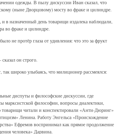
ачении одежды. В пылу дискуссии Иван сказал, что
скому (ныне Дворцовому) мосту во фраке и цилиндре.
, и в назначенный день товарищи издалека наблюдали,
ра во фраке и цилиндре.
ыло не протёр глаза от удивления: что это за фрукт
сказал он строго.
, так широко улыбаясь, что милиционер рассмеялся:
льные диспуты и философские дискуссии, где
сы марксистской философии, вопросы диалектики,
го товарищи читали и конспектировали «Анти-Дюринг»
итицизм» Ленина. Работу Энгельса «Происхождение
дарства» Ефремов воспринимал как прямое продолжение
ения человека» Дарвина.