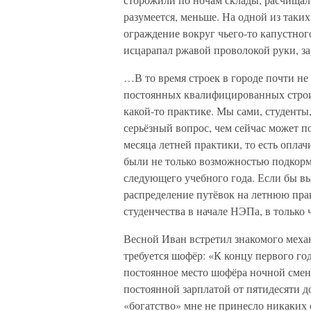
разумеется, меньше. На одной из таки
ограждение вокруг чьего-то капустного
исцарапал ржавой проволокой руки, з
…В то время строек в городе почти не 
постоянных квалифицированных строит
какой-то практике. Мы сами, студенты,
серьёзный вопрос, чем сейчас может по
месяца летней практики, то есть опла
были не только возможностью подкорми
следующего учебного года. Если бы вы
распределение путёвок на летнюю прак
студенчества в начале НЭПа, в только 
Весной Иван встретил знакомого механ
требуется шофёр: «К концу первого го
постоянное место шофёра ночной смены
постоянной зарплатой от пятидесяти д
«богатство» мне не принесло никаких