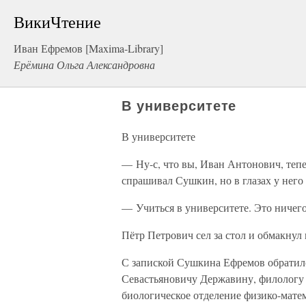
ВикиЧтение
Иван Ефремов [Maxima-Library]
Ерёмина Ольга Александровна
В университете
В университете
— Ну-с, что вы, Иван Антонович, теп
спрашивал Сушкин, но в глазах у него
— Учиться в университете. Это ничего
Пётр Петрович сел за стол и обмакнул
С запиской Сушкина Ефремов обратил
Севастьяновичу Державину, филологу 
биологическое отделение физико-матем