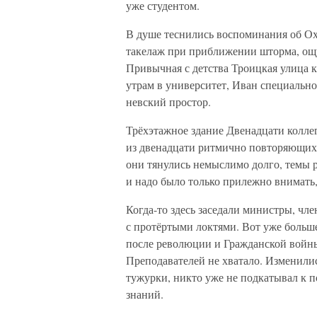
уже студентом.
В душе теснились воспоминания об Ох
такелаж при приближении шторма, ощу
Привычная с детства Троицкая улица 
утрам в университет, Иван специально
невский простор.
Трёхэтажное здание Двенадцати коллег
из двенадцати ритмично повторяющих
они тянулись немыслимо долго, темы 
и надо было только прилежно внимать,
Когда-то здесь заседали министры, чл
с протёртыми локтями. Вот уже больше
после революции и Гражданской войн
Преподавателей не хватало. Изменил
тужурки, никто уже не подкатывал к п
знаний.