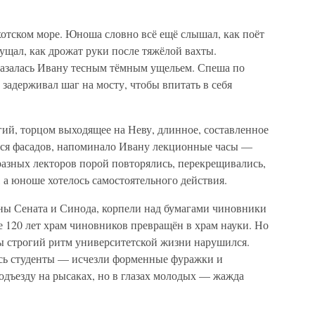
отском море. Юноша словно всё ещё слышал, как поёт
щал, как дрожат руки после тяжёлой вахты.
казалась Ивану тесным тёмным ущельем. Спеша по
 задерживал шаг на мосту, чтобы впитать в себя
ий, торцом выходящее на Неву, длинное, составленное
ся фасадов, напоминало Ивану лекционные часы —
разных лекторов порой повторялись, перекрещивались,
 а юноше хотелось самостоятельного действия.
ены Сената и Синода, корпели над бумагами чиновники
 120 лет храм чиновников превращён в храм науки. Но
ы строгий ритм университетской жизни нарушился.
ись студенты — исчезли форменные фуражки и
одъезду на рысаках, но в глазах молодых — жажда