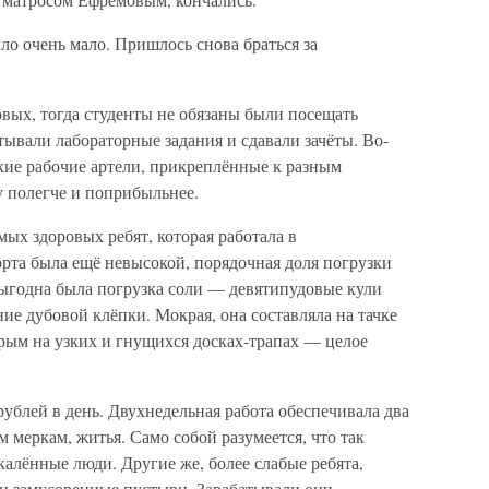
о очень мало. Пришлось снова браться за
вых, тогда студенты не обязаны были посещать
ывали лабораторные задания и сдавали зачёты. Во-
кие рабочие артели, прикреплённые к разным
 полегче и поприбыльнее.
мых здоровых ребят, которая работала в
рта была ещё невысокой, порядочная доля погрузки
выгодна была погрузка соли — девятипудовые кули
ие дубовой клёпки. Мокрая, она составляла на тачке
орым на узких и гнущихся досках-трапах — целое
рублей в день. Двухнедельная работа обеспечивала два
м меркам, житья. Само собой разумеется, что так
калённые люди. Другие же, более слабые ребята,
и замусоренные пустыри. Зарабатывали они,