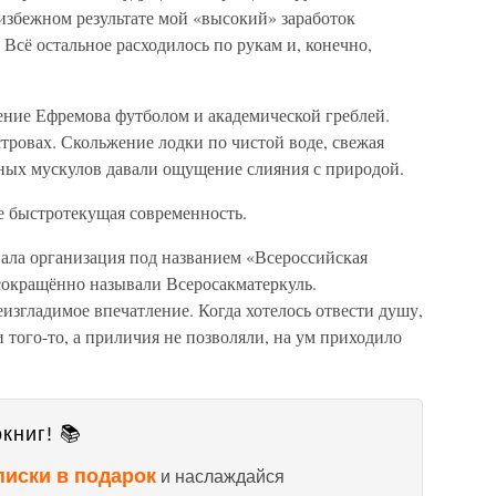
еизбежном результате мой «высокий» заработок
 Всё остальное расходилось по рукам и, конечно,
ение Ефремова футболом и академической греблей.
тровах. Скольжение лодки по чистой воде, свежая
льных мускулов давали ощущение слияния с природой.
е быстротекущая современность.
вала организация под названием «Всероссийская
 сокращённо называли Всеросакматеркуль.
еизгладимое впечатление. Когда хотелось отвести душу,
и того-то, а приличия не позволяли, на ум приходило
книг! 📚
писки в подарок
и наслаждайся