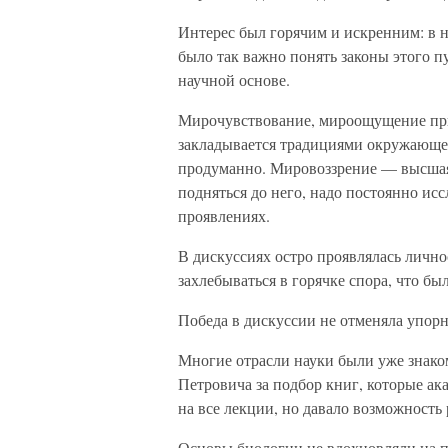
Интерес был горячим и искренним: в н
было так важно понять законы этого п
научной основе.
Мирочувствование, мироощущение при
закладывается традициями окружающе
продуманно. Мировоззрение — высшая 
подняться до него, надо постоянно ис
проявлениях.
В дискуссиях остро проявлялась лично
захлебываться в горячке спора, что был
Победа в дискуссии не отменяла упорн
Многие отрасли науки были уже знак
Петровича за подбор книг, которые ака
на все лекции, но давало возможность
Основы биологии не вдохновляли на п