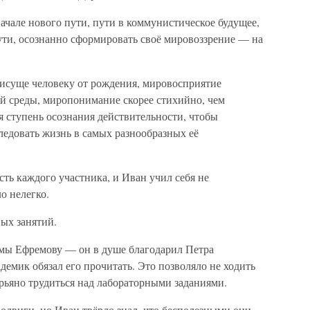
ачале нового пути, пути в коммунистическое будущее,
ути, осознанно сформировать своё мировоззрение — на
суще человеку от рождения, мировосприятие
й среды, миропонимание скорее стихийно, чем
ступень осознания действительности, чтобы
следовать жизнь в самых разнообразных её
сть каждого участника, и Иван учил себя не
о нелегко.
ых занятий.
омы Ефремову — он в душе благодарил Петра
демик обязал его прочитать. Это позволяло не ходить
 рьяно трудиться над лабораторными заданиями.
одвиги, но Иван твёрдо знал, что бесполезными они