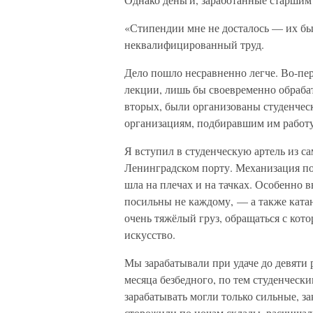
«Стипендии мне не досталось — их был
неквалифицированный труд.
Дело пошло несравненно легче. Во-пер
лекции, лишь бы своевременно обрабат
вторых, были организованы студенчес
организациям, подбиравшим им работу
Я вступил в студенческую артель из са
Ленинградском порту. Механизация по
шла на плечах и на тачках. Особенно 
посильны не каждому, — а также катан
очень тяжёлый груз, обращаться с кот
искусство.
Мы зарабатывали при удаче до девяти 
месяца безбедного, по тем студенчески
зарабатывать могли только сильные, за
сторожили по ночам склады, расчищал