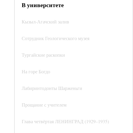
В университете
Кызыл-Агачский залив
Сотрудник Геологического музея
Тургайские раскопки
На горе Богдо
Лабиринтодонты Шарженьги
Прощание с учителем
Глава четвёртая ЛЕНИНГРАД (1929–1935)