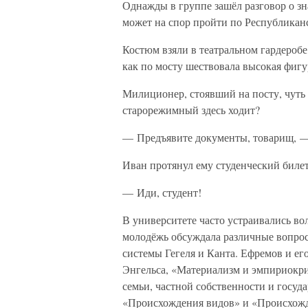
Однажды в группе зашёл разговор о зн
может на спор пройти по Республикан
Костюм взяли в театральном гардеробе
как по мосту шествовала высокая фигу
Милиционер, стоявший на посту, чуть б
старорежимный здесь ходит?
— Предъявите документы, товарищ, — 
Иван протянул ему студенческий билет
— Иди, студент!
В университете часто устраивались во
молодёжь обсуждала различные вопро
системы Гегеля и Канта. Ефремов и е
Энгельса, «Материализм и эмпириокр
семьи, частной собственности и госу
«Происхождения видов» и «Происхожд