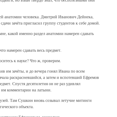
ей анатомии человека. Дмитрий Иванович Дейнека,
сдачи зачёта пригласил группу студентов к себе домой.
не, какой именно раздел анатомии намерен сдавать
что намерен сдавать весь предмет.
оситесь к науке? Что ж, проверим.
ив им зачёты, и до вечера гонял Ивана по всем
ачала раскрасневшийся, а затем и вспотевший Ефремов
едмет. Спустя десятилетия он не раз удивлял
л им комментарии на латыни.
музей. Там Сушкин вновь созывал летучие митинги
гического объекта.
 матросом Ефремовым, кончались.