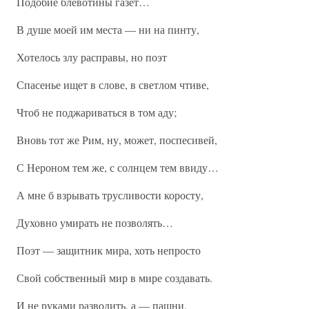
Подобие блевотины газет…
В душе моей им места — ни на пинту,
Хотелось злу расправы, но поэт
Спасенье ищет в слове, в светлом чтиве,
Чтоб не поджариваться в том аду;
Вновь тот же Рим, ну, может, поспесивей,
С Нероном тем же, с солнцем тем ввиду…
А мне б взрывать трусливости коросту,
Духовно умирать не позволять…
Поэт — защитник мира, хоть непросто
Свой собственный мир в мире создавать.
И не руками разводить, а — пашни,