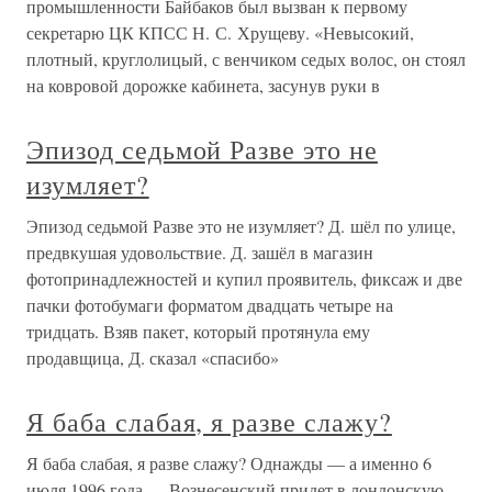
промышленности Байбаков был вызван к первому
секретарю ЦК КПСС Н. С. Хрущеву. «Невысокий,
плотный, круглолицый, с венчиком седых волос, он стоял
на ковровой дорожке кабинета, засунув руки в
Эпизод седьмой Разве это не
изумляет?
Эпизод седьмой Разве это не изумляет? Д. шёл по улице,
предвкушая удовольствие. Д. зашёл в магазин
фотопринадлежностей и купил проявитель, фиксаж и две
пачки фотобумаги форматом двадцать четыре на
тридцать. Взяв пакет, который протянула ему
продавщица, Д. сказал «спасибо»
Я баба слабая, я разве слажу?
Я баба слабая, я разве слажу? Однажды — а именно 6
июля 1996 года — Вознесенский придет в лондонскую