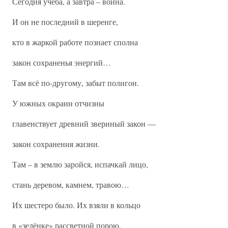
Сегодня учёба, а завтра – война.
И он не последний в шеренге,
кто в жаркой работе познает сполна
закон сохраненья энергий…
Там всё по-другому, забыт полигон.
У южных окраин отчизны
главенствует древний звериный закон —
закон сохранения жизни.
Там – в землю заройся, испачкай лицо,
стань деревом, камнем, травою…
Их шестеро было. Их взяли в кольцо
в «зелёнке» рассветной порою.