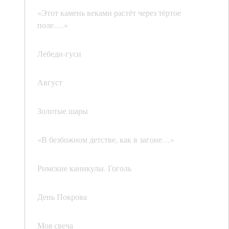
«Этот камень веками растёт через тёртое
поле….»
Лебеди-гуси
Август
Золотые шары
«В безбожном детстве, как в загоне…»
Римские каникулы. Гоголь
День Покрова
Моя свеча