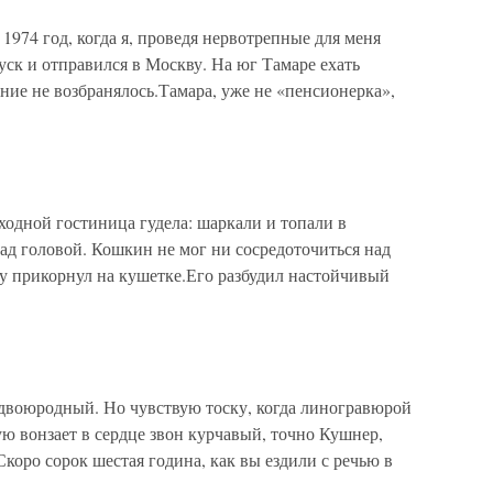
1974 год, когда я, проведя нервотрепные для меня
уск и отправился в Москву. На юг Тамаре ехать
ение не возбранялось.Тамара, уже не «пенсионерка»,
одной гостиница гудела: шаркали и топали в
над головой. Кошкин не мог ни сосредоточиться над
ету прикорнул на кушетке.Его разбудил настойчивый
воюродный. Но чувствую тоску, когда линогравюрой
ую вонзает в сердце звон курчавый, точно Кушнер,
оро сорок шестая година, как вы ездили с речью в