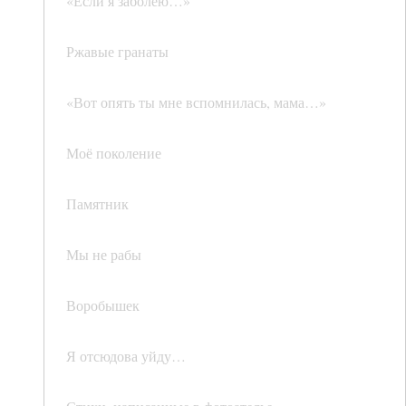
«Если я заболею…»
Ржавые гранаты
«Вот опять ты мне вспомнилась, мама…»
Моё поколение
Памятник
Мы не рабы
Воробышек
Я отсюдова уйду…