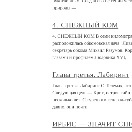
рукотворным. Создал его не гений чел
природы —
4. СНЕЖНЫЙ КОМ
4. СНЕЖНЫЙ КОМ В семи километрах о
расположилась обкомовская дача "Лив
секретарь обкома Михаил Разумов. Ко
глазами и профилем Людовика XVI,
Глава третья. Лабиринт
Глава третья. Лабиринт О Телемах, это
Следующая цель — Крит, остров тайн, 
несколько лет. С турецким генерал-г
давно, они почти
ИРБИС — ЗНАЧИТ СН