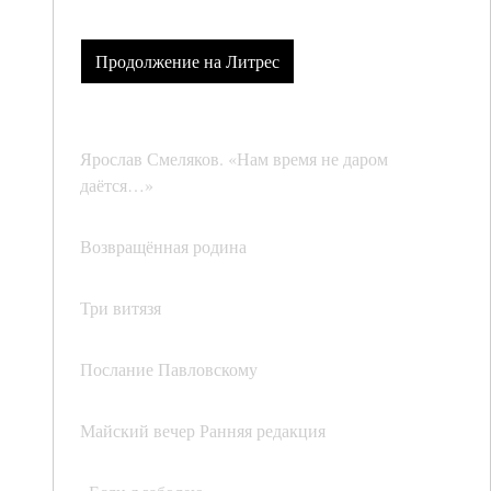
Продолжение на Литрес
Ярослав Смеляков. «Нам время не даром
даётся…»
Возвращённая родина
Три витязя
Послание Павловскому
Майский вечер Ранняя редакция