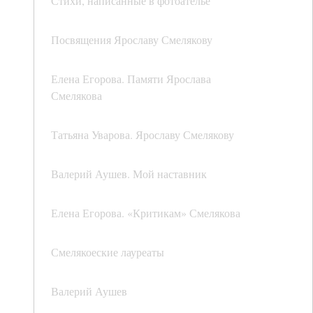
Стихи, написанные в фотоателье
Посвящения Ярославу Смелякову
Елена Егорова. Памяти Ярослава
Смелякова
Татьяна Уварова. Ярославу Смелякову
Валерий Аушев. Мой наставник
Елена Егорова. «Критикам» Смелякова
Смелякоеские лауреаты
Валерий Аушев