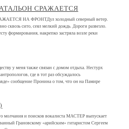
БАТАЛЬОН СРАЖАЕТСЯ
АЕТСЯ НА ФРОНТДул холодный северный ветер.
вно сквозь сито, сеял мелкий дождь. Дороги развезло.
сту формирования, накрепко застряла возле реки
ству у меня также связан с домом отдыха. Нестурх
антропологов, где в тот раз обсуждалось
вде» сообщение Пронина о том, что он на Памире
)
о молчания и поисков вокалиста МАСТЕР выпускает
дованный Грановскому «арийским» гитаристом Сергеем