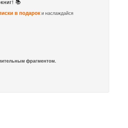
книг! 📚
писки в подарок
и наслаждайся
омительным фрагментом.