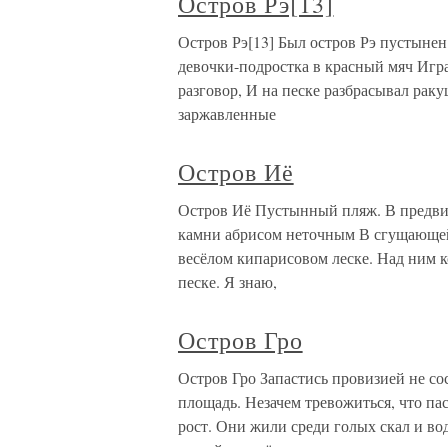
Остров Рэ[13]
Остров Рэ[13] Был остров Рэ пустынен
девочки-подростка в красный мяч Игра
разговор, И на песке разбрасывал рак
заржавленные
Остров Иё
Остров Иё Пустынный пляж. В предви
камни абрисом неточным В сгущающейс
весёлом кипарисовом леске. Над ним к
песке. Я знаю,
Остров Гро
Остров Гро Запастись провизией не с
площадь. Незачем тревожиться, что па
рост. Они жили среди голых скал и вод