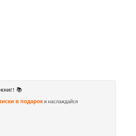
книг! 📚
писки в подарок
и наслаждайся