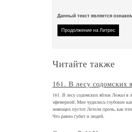
Данный текст является ознак
Продолжение на Литрес
Читайте также
161. В лесу содомских 
161. В лесу содомских яблок Лежал в 
эфемерной; Мне чудились глубокие кав
зияющих пустот Летели прочь, как птиц
Что равно губит и людей,