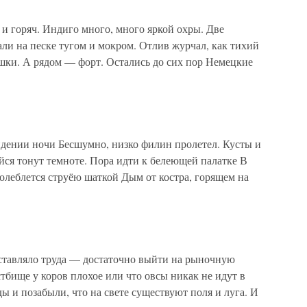
 и горяч. Индиго много, много яркой охры. Две
ли на песке тугом и мокром. Отлив журчал, как тихий
ушки. А рядом — форт. Остались до сих пор Немецкие
дении ночи Бесшумно, низко филин пролетел. Кусты и
я тонут темноте. Пора идти к белеющей палатке В
олеблется струёю шаткой Дым от костра, горящем на
оставляло труда — достаточно выйти на рыночную
стбище у коров плохое или что овсы никак не идут в
ы и позабыли, что на свете существуют поля и луга. И