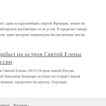
нт, один из крупнейших портов Франции, лежит на
ятидесяти километрах от ее устья. В пределах города
авов, через которые перекинуты бесчисленные мосты.
прибыл на остров Святой Елены
оссии
в Святой Елены (1815) Остров святой России
ний Наполеон Бонапарт вступил на остров Святой
изнанию, предпочел бы могилу. Гнусным
оекте
Разделы