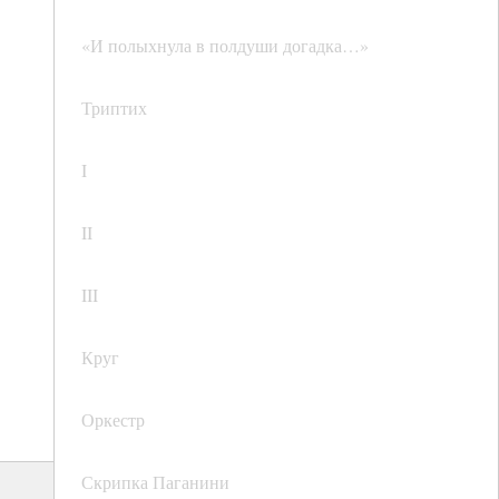
«И полыхнула в полдуши догадка…»
Триптих
I
II
III
Круг
Оркестр
Скрипка Паганини