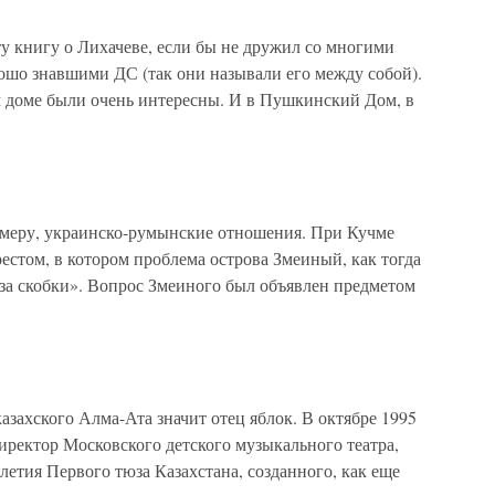
ту книгу о Лихачеве, если бы не дружил со многими
шо знавшими ДС (так они называли его между собой).
ом доме были очень интересны. И в Пушкинский Дом, в
имеру, украинско-румынские отношения. При Кучме
естом, в котором проблема острова Змеиный, как тогда
за скобки». Вопрос Змеиного был объявлен предметом
д
азахского Алма-Ата значит отец яблок. В октябре 1995
иректор Московского детского музыкального театра,
етия Первого тюза Казахстана, созданного, как еще