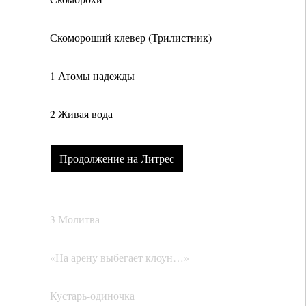
Скомороший клевер (Трилистник)
1 Атомы надежды
2 Живая вода
Продолжение на Литрес
3 Молитва
«На арену выбегает клоун…»
Кустарь-одиночка