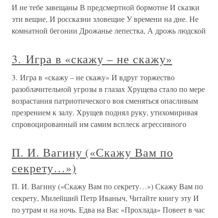
И не тебе завещаны В предсмертной бормотне И сказки
эти вещие, И россказни зловещие У времени на дне. Не
комнатной бегонии Дрожанье лепестка, А дрожь людской
3. Игра в «скажу – не скажу»
3. Игра в «скажу – не скажу» И вдруг торжество
разоблачительной угрозы в глазах Хрущева стало по мере
возрастания патриотического воя сменяться опасливым
презрением к залу. Хрущев поднял руку, утихомиривая
спровоцированный им самим всплеск агрессивного
П. И. Вагину («Скажу Вам по
секрету…»)
П. И. Вагину («Скажу Вам по секрету…») Скажу Вам по
секрету, Милейший Петр Иваныч, Читайте книгу эту И
по утрам и на ночь. Едва на Вас «Прохлада» Повеет в час