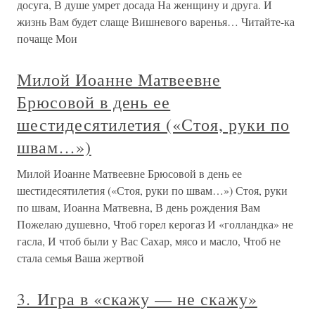
досуга, В душе умрет досада На женщину и друга. И
жизнь Вам будет слаще Вишневого варенья… Читайте-ка
почаще Мои
Милой Иоанне Матвеевне
Брюсовой в день ее
шестидесятилетия («Стоя, руки по
швам…»)
Милой Иоанне Матвеевне Брюсовой в день ее
шестидесятилетия («Стоя, руки по швам…») Стоя, руки
по швам, Иоанна Матвевна, В день рождения Вам
Пожелаю душевно, Чтоб горел керогаз И «голландка» не
гасла, И чтоб были у Вас Сахар, мясо и масло, Чтоб не
стала семья Ваша жертвой
3. Игра в «скажу — не скажу»