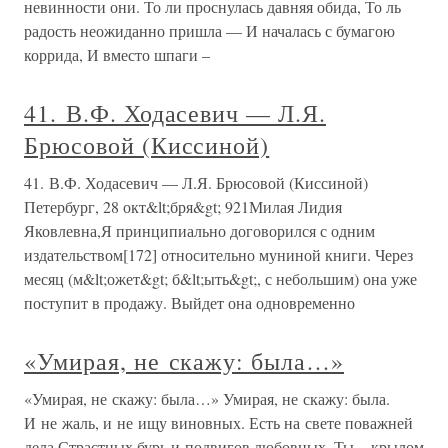
невинности они. То ли проснулась давняя обида, То ль
радость неожиданно пришла — И началась с бумагою
коррида, И вместо шпаги –
41. В.Ф. Ходасевич — Л.Я.
Брюсовой (Киссиной)
41. В.Ф. Ходасевич — Л.Я. Брюсовой (Киссиной)
Петербург, 28 окт&lt;бря&gt; 921Милая Лидия
Яковлевна,Я принципиально договорился с одним
издательством[172] относительно муниной книги. Через
месяц (м&lt;ожет&gt; б&lt;ыть&gt;, с небольшим) она уже
поступит в продажу. Выйдет она одновременно
«Умирая, не скажу: была…»
«Умирая, не скажу: была…» Умирая, не скажу: была.
И не жаль, и не ищу виновных. Есть на свете поважней
дела Страстных бурь и подвигов любовных. Ты – крылом