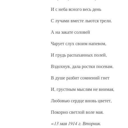
И с неба ясного весь день
С лучами вместе льются трели.
А на закате соловей
Чарует слух своим напевом,
И грудь распаханных полей,
Вздохнув, дала ростки посевам.
В душе разбит сомнений гнет
И, грустным мыслям не внимая,
Любовью сердце вновь цветет,
Покорно светлой воле мая.
<13 мая 1914 г. Вторник.