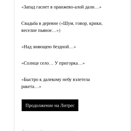
«Запад гаснет в оранжево-алой дали…»
Свадьба в деревне («Шум, говор, крики,
веселие пьяное…»)
«Над зияющею бездной…»
«Солнце село… У пригорка…»
«Быстро к далекому небу взлетела
ракета…»
Продолжение на Литрес