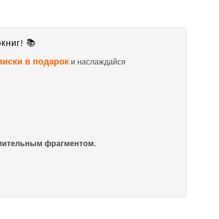
книг! 📚
писки в подарок
и наслаждайся
омительным фрагментом.