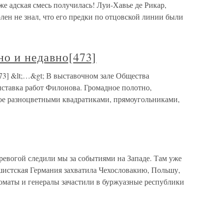
 же адская смесь получилась! Луи-Хавье де Рикар,
ен не знал, что его предки по отцовской линии были
но и недавно[473]
73] &lt;…&gt; В выставочном зале Общества
ставка работ Филонова. Громадное полотно,
ое разноцветными квадратиками, прямоугольниками,
огой следили мы за событиями на Западе. Там уже
шистская Германия захватила Чехословакию, Польшу,
маты и генералы зачастили в буржуазные республики