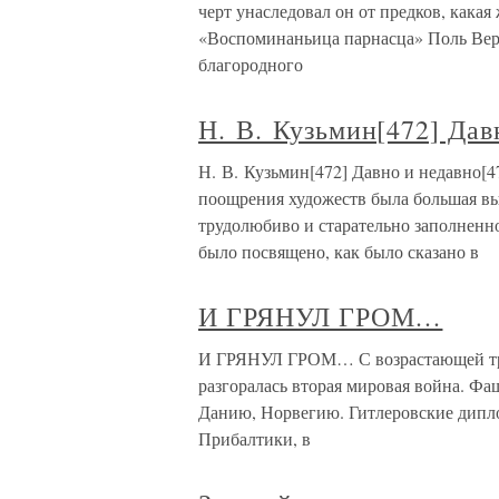
черт унаследовал он от предков, какая
«Воспоминаньица парнасца» Поль Верл
благородного
Н. В. Кузьмин[472] Дав
Н. В. Кузьмин[472] Давно и недавно[4
поощрения художеств была большая вы
трудолюбиво и старательно заполненн
было посвящено, как было сказано в
И ГРЯНУЛ ГРОМ…
И ГРЯНУЛ ГРОМ… С возрастающей трев
разгоралась вторая мировая война. Фа
Данию, Норвегию. Гитлеровские дипло
Прибалтики, в