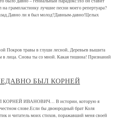
то было давно – гениальный парадокс!Но он ставит
ал на грампластинку лучшие песни моего репертуара?
азад.Давно ли я был молод?Давным-давно!Целых
ой Покров травы в глуши лесной, Деревьев вышита
м в лица. Снова ты со мной. Какая тишина! Признаний
 НЕДАВНО БЫЛ КОРНЕЙ
 КОРНЕЙ ИВАНОВИЧ… В истории, которую я
а честном слове.Если бы двоюродный брат Коля
тик и читатель моих стихов, поражавший меня своей