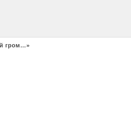
й гром…»