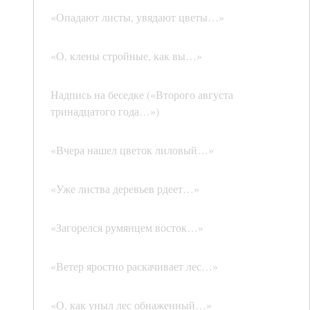
«Опадают листы, увядают цветы…»
«О, клены стройные, как вы…»
Надпись на беседке («Второго августа
тринадцатого года…»)
«Вчера нашел цветок лиловый…»
«Уже листва деревьев рдеет…»
«Загорелся румянцем восток…»
«Ветер яростно раскачивает лес…»
«О, как уныл лес обнаженный…»