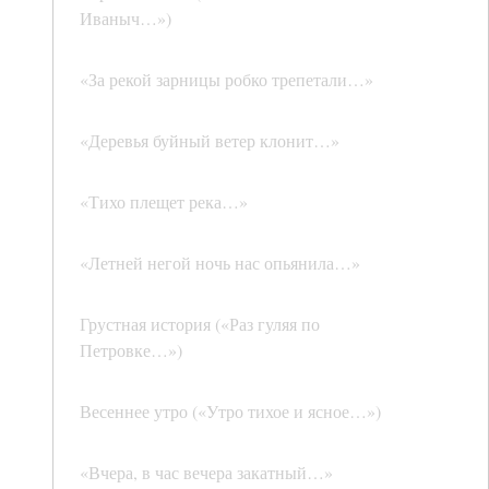
Иваныч…»)
«За рекой зарницы робко трепетали…»
«Деревья буйный ветер клонит…»
«Тихо плещет река…»
«Летней негой ночь нас опьянила…»
Грустная история («Раз гуляя по
Петровке…»)
Весеннее утро («Утро тихое и ясное…»)
«Вчера, в час вечера закатный…»