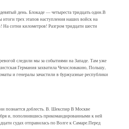
девятый день. Блокаде — четыреста тридцать один.В
 итоги трех этапов наступления наших войск на
! На сотни километров! Разгром тридцати шести
огой следили мы за событиями на Западе. Там уже
шистская Германия захватила Чехословакию, Польшу,
маты и генералы зачастили в буржуазные республики
 познается доблесть. В. Шекспир В Москве
тября и, пополнившись прикомандированными к ней
дцати судах отправилась по Волге к Самаре.Перед