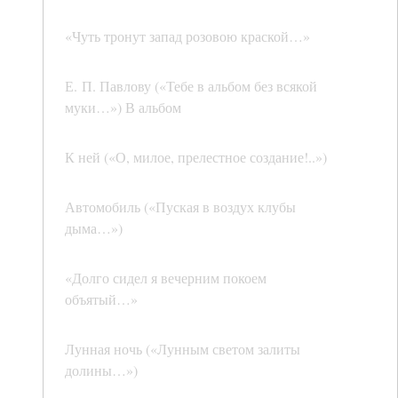
«Чуть тронут запад розовою краской…»
Е. П. Павлову («Тебе в альбом без всякой
муки…») В альбом
К ней («О, милое, прелестное создание!..»)
Автомобиль («Пуская в воздух клубы
дыма…»)
«Долго сидел я вечерним покоем
объятый…»
Лунная ночь («Лунным светом залиты
долины…»)