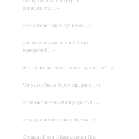
Лютер («Он кончил курс в
университете…»)
«Уж догорел закат лучистый…»
«Больше нету меня моей Музы
прекрасной…»
«О, колосс далекий, Сириус лучистый!…»
Чепуха («Рака в буром сарафане…»)
«Сквозь громаду свинцовую туч…»
«Над душистой веткою березы…»
Страшный сон («Камилавкин Нил