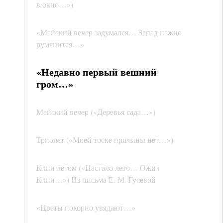
в окно…»)
«Майский вечер задумался… Запад нежно
румянится…»
«Недавно первый вешний
гром…»
Майский вечер («Деревья сада…»)
Триолет («Моей тоске причины нет…»)
Клин летом («Настало лето… Ожил
Клин…») Из письма Е. М. Гусевой
«Цветы покорно увядают…»