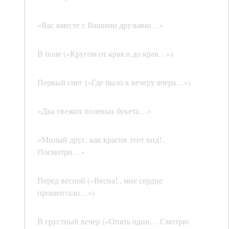
«Вас вместе с Вашими друзьями…»
В поле («Кругом от края и до края…»)
Первый снег («Где было к вечеру вчера…»)
«Два свежих полевых букета…»
«Милый друг, как красив этот вид!..
Посмотри…»
Перед весной («Весна!., мне сердце
прошептало…»)
В грустный вечер («Опять один… Смотрю