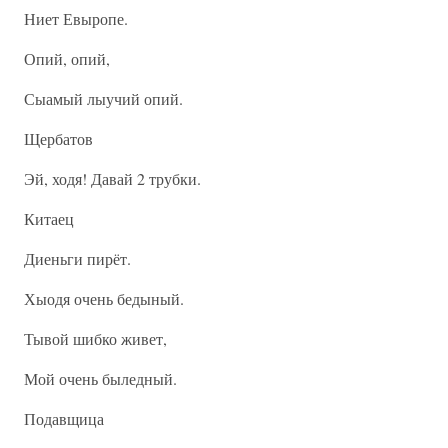
Ниет Евыропе.
Опий, опий,
Сыамый лыучий опий.
Щербатов
Эй, ходя! Давай 2 трубки.
Китаец
Диеньги пирёт.
Хыодя очень бедыный.
Тывой шибко живет,
Мой очень быледный.
Подавщица