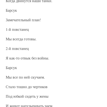
Когда двинутся наши танки.
Барсук
Замечательный план!
1-й повстанец
Мы всегда готовы.
2-й повстанец
Я как-то отвык без войны.
Барсук
Мы все по ней скучаем.
Стало тошно до чертиков
Под юбкой сидеть у жены
И живот напузыривать чаем.