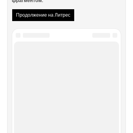
фрагментом.
Продолжение на Литрес
Читайте также
Городок в городке
Городок в городке В Хойне я пробыл очень короткое
время. Сдал странный экзамен двум подполковникам,
которые назывались мандатной комиссией. Ответил на
вопросы, когда родился, кто папа и мама, кем работал до
призыва, состою ли в комсомоле, когда произошла
Великая