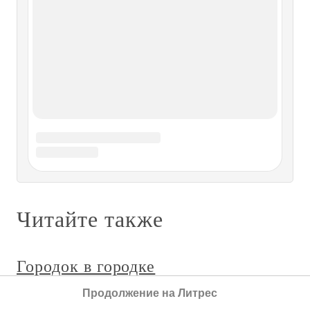
Городок Над широкою рекой, Пояском-мостом
перетянутой, Городок стоит небольшой, Летописцем не
раз помянутый. Знаю, в этом городке — Человечья жизнь
настоящая, Словно лодочка на реке, К цели ведомой
уходящая. Полосатые столбы У гауптвахты, где
солдатики Под
Приволжский городок
Приволжский городок Тайный притон с паролем
«Авдотья, подними подол». 2 тайных посетителя.
Кабатчица, судомойка и подавщица.Кабатчица Спирт
самый чистый, самый настоящий! Сама бы пила, да
деньги надо. Милости просим. Заглядывайте почаще.
Хоть утром, хоть в полночь — Я
САНИТАРНЫЙ ГОРОДОК
Продолжение на Литрес
САНИТАРНЫЙ ГОРОДОК Однако, черт продолжал