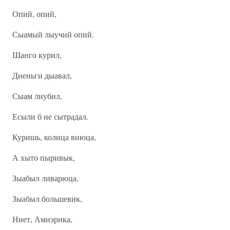
Опий, опий,
Сыамый лыучий опий.
Шанго курил,
Диеньги дыавал,
Сыам лиубил,
Есыли б не сытрадал.
Куришь, колица виюца,
А хыто пыривык,
Зыабыл ливарюца,
Зыабыл большевик,
Ниет, Амиэрика,