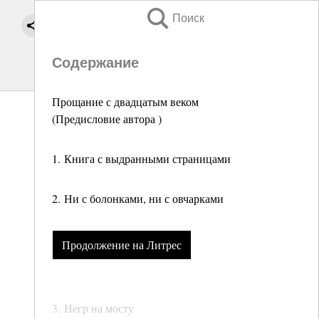
Поиск
Содержание
Прощание с двадцатым веком
(Предисловие автора )
1. Книга с выдранными страницами
2. Ни с болонками, ни с овчарками
Продолжение на Литрес
3. Негр на мосту