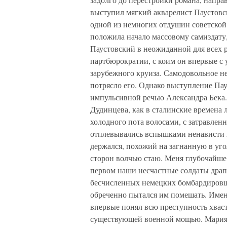
выступил мягкий акварелист Паустовск
одной из немногих отдушин советской 
положила начало массовому самиздату,
Паустовский в неожиданной для всех 
партбюрократии, с коим он впервые с 
зарубежного круиза. Самодовольное 
потрясло его. Однако выступление Па
импульсивной речью Александра Бека.
Дудинцева, как в сталинские времена
холодного пота волосами, с затравлен
отплевывались вспышками ненависти п
держался, похожий на загнанную в уг
сторон волчью стаю. Меня глубочайше 
первом наши несчастные солдаты драп
бесчисленных немецких бомбардировщи
обреченно пытался им помешать. Име
впервые понял всю преступность хвас
существующей военной мощью. Мария 