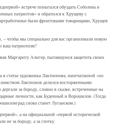
едпервой» встрече попытался обуздать Соболева и
ненных патриотов» и обратился к Хрущеву с
 партработники были фронтовыми товарищами, Хрущев
, – чтобы мы специально для вас организовали новую
ли ваш патриотизм?
орвав Маргариту Алигер, пытавшуюся защитить своих
а в статье художника Лактионова, напечатанной «по
алимством Лактионов делился восторженными
 дергали за бороду, словно в сказке, встреченные на
ндарные личности, как Буденный и Ворошилов. (Тогда
рошиловград снова станет Луганском.)
редпервой», а на официальной «первой исторической
и не за бороду, а за глотку.