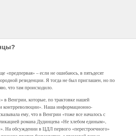
анцы?
ще «предпервая» – если не ошибаюсь, в пятьдесят
городной резиденции. Я тогда не был приглашен, но по
яю, что там происходило.
 в Венгрии, которые, по трактовке нашей
ми контрреволюции». Наша информационно-
казывала ему, что в Венгрии «тоже все началось с
убликацией романа Дудинцева «Не хлебом единым»,
». На обсуждении в ЦДЛ первого «перестроечного»
вленного против бюрократии, с громовой речью