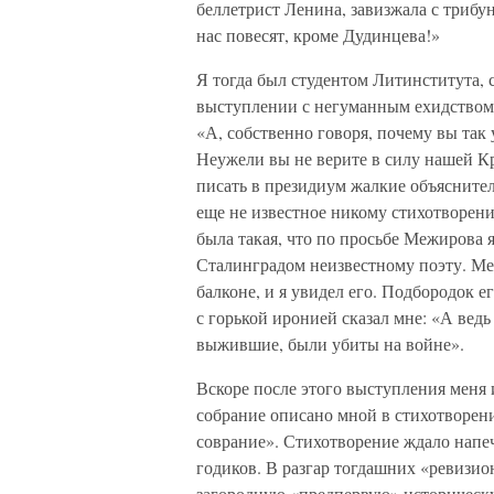
беллетрист Ленина, завизжала с трибу
нас повесят, кроме Дудинцева!»
Я тогда был студентом Литинститута,
выступлении с негуманным ехидством 
«А, собственно говоря, почему вы так
Неужели вы не верите в силу нашей К
писать в президиум жалкие объяснител
еще не известное никому стихотворен
была такая, что по просьбе Межирова 
Сталинградом неизвестному поэту. Ме
балконе, и я увидел его. Подбородок е
с горькой иронией сказал мне: «А ведь
выжившие, были убиты на войне».
Вскоре после этого выступления меня
собрание описано мной в стихотворен
соврание». Стихотворение ждало напеча
годиков. В разгар тогдашних «ревизи
загородную «предпервую» историческу