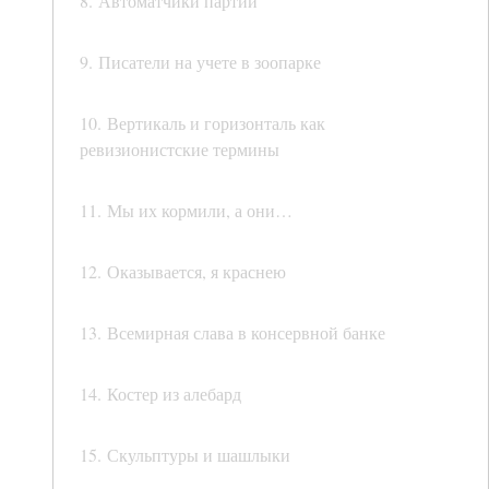
8. Автоматчики партии
9. Писатели на учете в зоопарке
10. Вертикаль и горизонталь как
ревизионистские термины
11. Мы их кормили, а они…
12. Оказывается, я краснею
13. Всемирная слава в консервной банке
14. Костер из алебард
15. Скульптуры и шашлыки