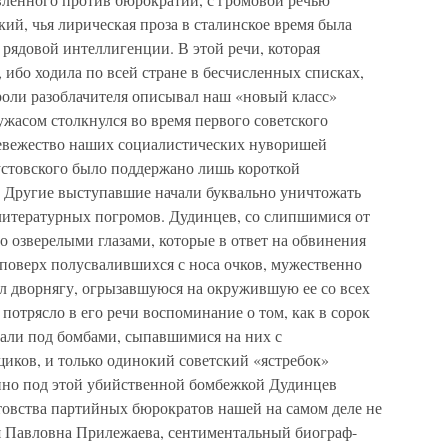
ий, чья лирическая проза в сталинское время была
рядовой интеллигенции. В этой речи, которая
 ибо ходила по всей стране в бесчисленных списках,
роли разоблачителя описывал наш «новый класс»
ужасом столкнулся во время первого советского
невежество наших социалистических нуворишей
устовского было поддержано лишь короткой
 Другие выступавшие начали буквально уничтожать
 литературных погромов. Дудинцев, со слипшимися от
но озверелыми глазами, которые в ответ на обвинения
оверх полусвалившихся с носа очков, мужественно
ол дворнягу, огрызавшуюся на окружившую ее со всех
потрясло в его речи воспоминание о том, как в сорок
али под бомбами, сыпавшимися на них с
ков, и только одинокий советский «ястребок»
нно под этой убийственной бомбежкой Дудинцев
товства партийных бюрократов нашей на самом деле не
Павловна Прилежаева, сентиментальный биограф-