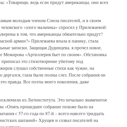
ны: «Товарищи, ведь если придут американцы, они всех
 самым молодым членом Союза писателей, и в своем
чеховского «злого мальчика» спросил у Прилежаевой:
 уверены в том, что американцы обязательно придут?
расной армии?» Прилежаева впала в панику, стала
ьные записки. Защищая Дудинцева, я прочел новое,
ие Межирова «Артиллерия бьет по своим». Обстановка
я приписал это стихотворение убитому под
жиров слушал собственные стихи как чужие, на
го дергался, глаза были полны слез. После собрания он
 это правда. Все поэты моего поколения, даже
 исключили из Литинститута. Это печально знаменитое
ии «Опять прошедшее собрание похоже было на
тания с 57-го года по 87-й – всего-навсего тридцать
онистских шатаний» Хрущев и созвал писателей на
ю встречу.