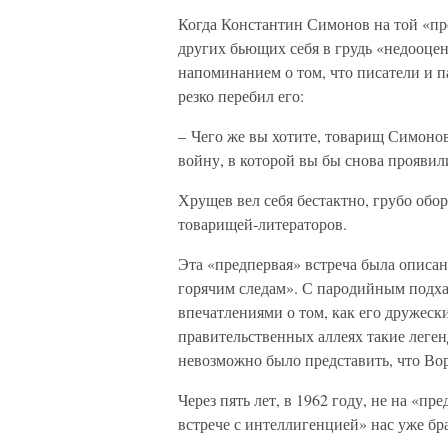
Когда Константин Симонов на той «пр
других бьющих себя в грудь «недооце
напоминанием о том, что писатели и
резко перебил его:
– Чего же вы хотите, товарищ Симонов
войну, в которой вы бы снова прояви
Хрущев вел себя бестактно, грубо об
товарищей-литераторов.
Эта «предпервая» встреча была описан
горячим следам». С пародийным подх
впечатлениями о том, как его дружески
правительственных аллеях такие леге
невозможно было представить, что Во
Через пять лет, в 1962 году, не на «п
встрече с интеллигенцией» нас уже брал