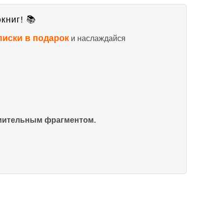
книг! 📚
писки в подарок
и наслаждайся
омительным фрагментом.