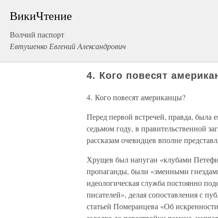
ВикиЧтение
Волчий паспорт
Евтушенко Евгений Александрович
4. Кого повесят америк
4. Кого повесят американцы?
Перед первой встречей, правда, была е
седьмом году, в правительственной за
рассказам очевидцев вполне представл
Хрущев был напуган «клубами Петефи»
пропаганды, были «змеиными гнезда
идеологическая служба постоянно подс
писателей», делая сопоставления с п
статьей Померанцева «Об искренности
задолго до перестройки романа, напра