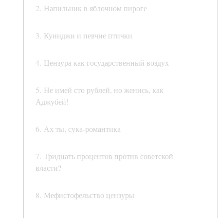
2. Напильник в яблочном пироге
3. Куинджи и певчие птички
4. Цензура как государственный воздух
5. Не имей сто рублей, но женись, как
Аджубей!
6. Ах ты, сука-романтика
7. Тридцать процентов против советской
власти?
8. Мефистофельство цензуры