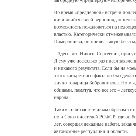
Во время «предпервой» встречи подле
кичившийся своей верноподданническ
возможность пожаловаться на недооцен
властью. Категорически отмежевываяс
Померанцева, он привел такую бессты
– Здесь вот, Никита Сергеевич, прису
Я ему уже несколько раз писал заявле
и никакого результата. Если бы на мое
этого конкретного факта он бы сделал
лично товарища Бобровникова. Но мы,
обидами, памятуя, что все это – легк
народа.
Таким-то беззастенчивым образом этот
но и Союз писателей РСФСР, где он б
лет, совершая декадные набеги, зака
автономные республики и области.