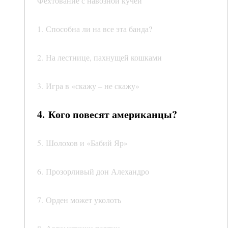
Фехтование с навозной кучей
1. Способна ли на все эта банда?
2. На лестнице, пахнущей кошками
3. Игра в «скажу – не скажу»
4. Кого повесят американцы?
5. Шолохов и «Бабий Яр»
6. Прозорливый дон Алехандро
7. Орден может уколоть