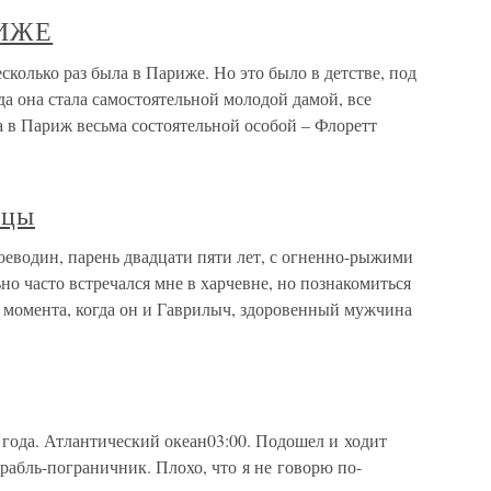
ИЖЕ
ко раз была в Париже. Но это было в детстве, под
да она стала самостоятельной молодой дамой, все
 в Париж весьма состоятельной особой – Флоретт
нцы
еводин, парень двадцати пяти лет, с огненно-рыжими
о часто встречался мне в харчевне, но познакомиться
го момента, когда он и Гаврилыч, здоровенный мужчина
 года. Атлантический океан03:00. Подошел и ходит
абль-пограничник. Плохо, что я не говорю по-