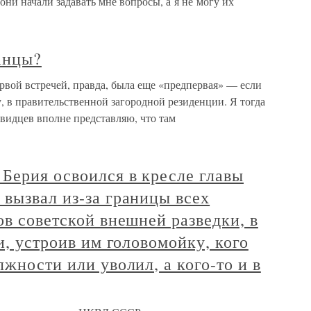
 они начали задавать мне вопросы, а я не могу их
анцы?
рвой встречей, правда, была еще «предпервая» — если
у, в правительственной загородной резиденции. Я тогда
евидцев вполне представляю, что там
Берия освоился в кресле главы
вызвал из-за границы всех
ов советской внешней разведки, в
и, устроив им головомойку, кого
лжности или уволил, а кого-то и в