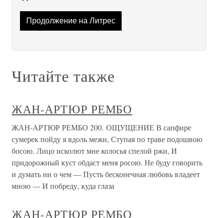
Продолжение на Литрес
Читайте также
ЖАН-АРТЮР РЕМБО
ЖАН-АРТЮР РЕМБО 200. ОЩУЩЕНИЕ В сапфире
сумерек пойду я вдоль межи, Ступая по траве подошвою
босою. Лицо исколют мне колосья спелой ржи, И
придорожный куст обдаст меня росою. Не буду говорить
и думать ни о чем — Пусть бесконечная любовь владеет
мною — И побреду, куда глаза
ЖАН-АРТЮР РЕМБО