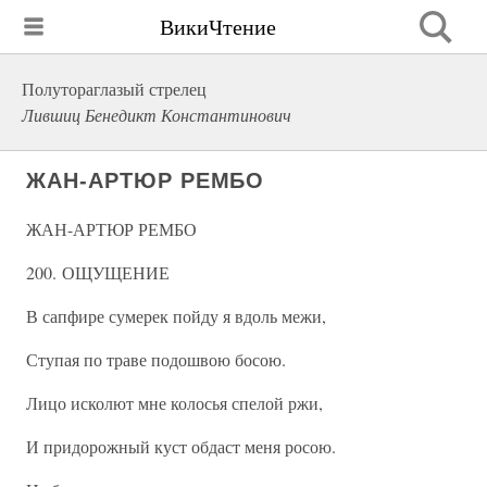
ВикиЧтение
Полутораглазый стрелец
Лившиц Бенедикт Константинович
ЖАН-АРТЮР РЕМБО
ЖАН-АРТЮР РЕМБО
200. ОЩУЩЕНИЕ
В сапфире сумерек пойду я вдоль межи,
Ступая по траве подошвою босою.
Лицо исколют мне колосья спелой ржи,
И придорожный куст обдаст меня росою.