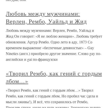
Любовь между мужчинами:
Верлен, Рембо, Уайльд и Жид
Любовь между мужчинами: Верлен, Рембо, Уайльд и
Жид Он говорит: «Я не люблю женщин». Любовь требует
обновления. Артур Рембо. Одно лето в аду, 1873 Со
временем выражение «беспечные девяностые» – Gay
Nineties (англ.) приобрело другое значение. Слово gay по-
английски и gai по-французски
«Творил Рембо, как гений с гордым
лбом…»
«Творил Рембо, как гений с гордым лбом…» Творил
Рембо, как гений с гордым лбом, Но пробил час (дела и
мысли лживы!), И всё, что сохранилось от Рембо,
Прокляв стихи, ушло на путь наживы. Захохотало золото-