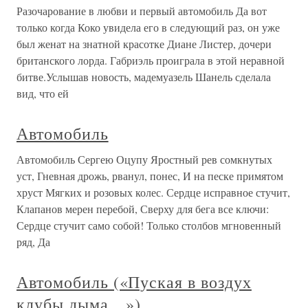
Разочарование в любви и первый автомобиль Да вот
только когда Коко увидела его в следующий раз, он уже
был женат на знатной красотке Диане Листер, дочери
британского лорда. Габриэль проиграла в этой неравной
битве.Услышав новость, мадемуазель Шанель сделала
вид, что ей
Автомобиль
Автомобиль Сергею Оцупу Яростный рев сомкнутых
уст, Гневная дрожь, рванул, понес, И на песке примятом
хруст Мягких и розовых колес. Сердце исправное стучит,
Клапанов мерен перебой, Сверху для бега все ключи:
Сердце стучит само собой! Только столбов мгновенный
ряд, Да
Автомобиль («Пуская в воздух
клубы дыма…»)