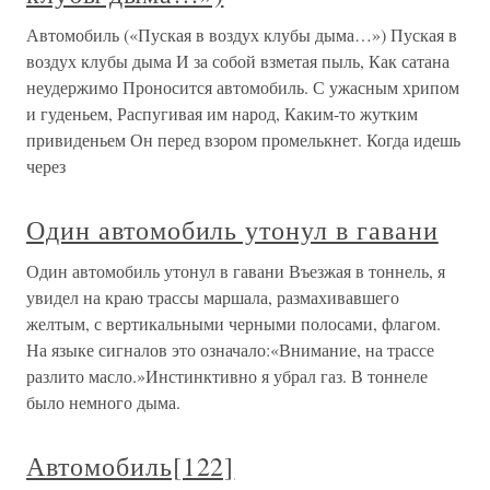
Автомобиль («Пуская в воздух клубы дыма…») Пуская в
воздух клубы дыма И за собой взметая пыль, Как сатана
неудержимо Проносится автомобиль. С ужасным хрипом
и гуденьем, Распугивая им народ, Каким-то жутким
привиденьем Он перед взором промелькнет. Когда идешь
через
Один автомобиль утонул в гавани
Один автомобиль утонул в гавани Въезжая в тоннель, я
увидел на краю трассы маршала, размахивавшего
желтым, с вертикальными черными полосами, флагом.
На языке сигналов это означало:«Внимание, на трассе
разлито масло.»Инстинктивно я убрал газ. В тоннеле
было немного дыма.
Автомобиль[122]