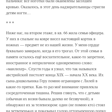
пальчики: все ноготки были окаймлены засохшей
кровью. Оказалось, в этот день надзирательницы стригли
детям ногти…
* * *
Ниже нас, на втором этаже, в кв. 66 жила семья офицера.
У них в спальне на ковре висел настоящий кортик в
ножнах — предмет не из нашей жизни. У меня сердце
буквально замирало, когда я его трогал. От этой семьи в
памяти осталось ещё восхитительное, какое-то запретное,
иностранное и неприличное одновременно слово:
«манлихер». Спустя годы я узнал, что так назывался
австрийский пистолет конца XIX — начала ХХ века. Их
сына-дошкольника Геру помню играющим с Лилей в
какие-то прятки. Как-то раз моё внимание привлекла
сосредоточенная тишина. Решив глянуть, что с детьми
(обычная их возня бывала далеко не беззвучной), я
обнаружил их за телевизором: один (не помню кто) стоял
на четвереньках и показывал голую оттопыренную попку