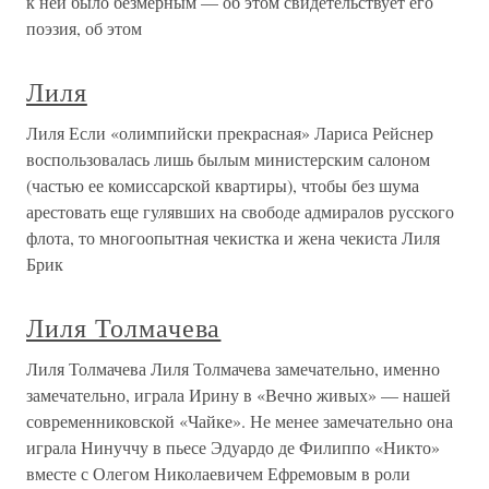
к ней было безмерным — об этом свидетельствует его
поэзия, об этом
Лиля
Лиля Если «олимпийски прекрасная» Лариса Рейснер
воспользовалась лишь былым министерским салоном
(частью ее комиссарской квартиры), чтобы без шума
арестовать еще гулявших на свободе адмиралов русского
флота, то многоопытная чекистка и жена чекиста Лиля
Брик
Лиля Толмачева
Лиля Толмачева Лиля Толмачева замечательно, именно
замечательно, играла Ирину в «Вечно живых» — нашей
современниковской «Чайке». Не менее замечательно она
играла Нинуччу в пьесе Эдуардо де Филиппо «Никто»
вместе с Олегом Николаевичем Ефремовым в роли