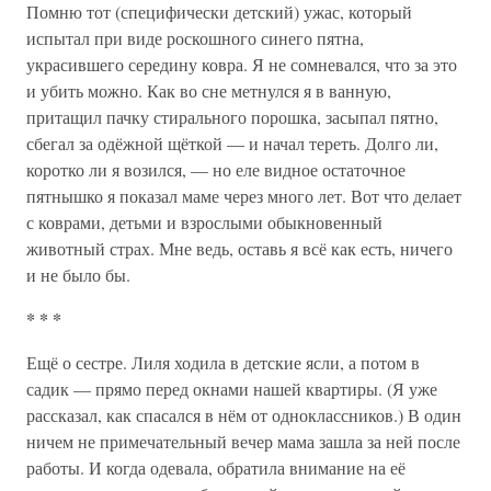
Помню тот (специфически детский) ужас, который
испытал при виде роскошного синего пятна,
украсившего середину ковра. Я не сомневался, что за это
и убить можно. Как во сне метнулся я в ванную,
притащил пачку стирального порошка, засыпал пятно,
сбегал за одёжной щёткой — и начал тереть. Долго ли,
коротко ли я возился, — но еле видное остаточное
пятнышко я показал маме через много лет. Вот что делает
с коврами, детьми и взрослыми обыкновенный
животный страх. Мне ведь, оставь я всё как есть, ничего
и не было бы.
* * *
Ещё о сестре. Лиля ходила в детские ясли, а потом в
садик — прямо перед окнами нашей квартиры. (Я уже
рассказал, как спасался в нём от одноклассников.) В один
ничем не примечательный вечер мама зашла за ней после
работы. И когда одевала, обратила внимание на её