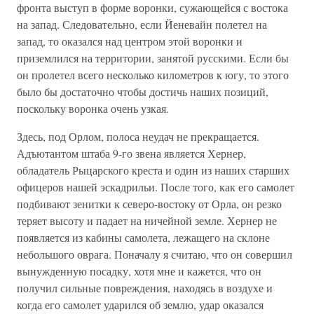
фронта выступ в форме воронки, сужающейся с востока
на запад. Следовательно, если Йеневайн полетел на
запад, то оказался над центром этой воронки и
приземлился на территории, занятой русскими. Если бы
он пролетел всего несколько километров к югу, то этого
было бы достаточно чтобы достичь наших позиций,
поскольку воронка очень узкая.
Здесь, под Орлом, полоса неудач не прекращается.
Адъютантом штаба 9-го звена является Хернер,
обладатель Рыцарского креста и один из наших старших
офицеров нашей эскадрильи. После того, как его самолет
подбивают зенитки к северо-востоку от Орла, он резко
теряет высоту и падает на ничейной земле. Хернер не
появляется из кабины самолета, лежащего на склоне
небольшого оврага. Поначалу я считаю, что он совершил
вынужденную посадку, хотя мне и кажется, что он
получил сильные повреждения, находясь в воздухе и
когда его самолет ударился об землю, удар оказался