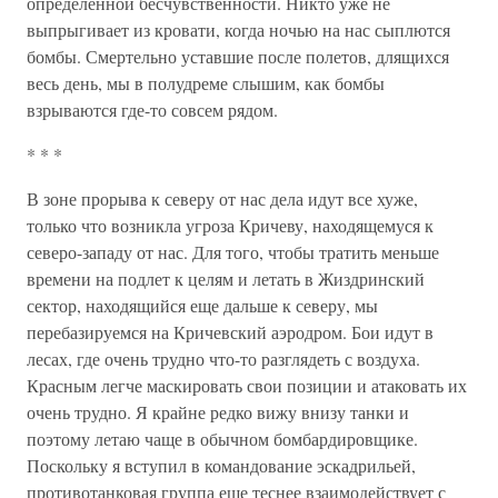
определенной бесчувственности. Никто уже не
выпрыгивает из кровати, когда ночью на нас сыплются
бомбы. Смертельно уставшие после полетов, длящихся
весь день, мы в полудреме слышим, как бомбы
взрываются где-то совсем рядом.
* * *
В зоне прорыва к северу от нас дела идут все хуже,
только что возникла угроза Кричеву, находящемуся к
северо-западу от нас. Для того, чтобы тратить меньше
времени на подлет к целям и летать в Жиздринский
сектор, находящийся еще дальше к северу, мы
перебазируемся на Кричевский аэродром. Бои идут в
лесах, где очень трудно что-то разглядеть с воздуха.
Красным легче маскировать свои позиции и атаковать их
очень трудно. Я крайне редко вижу внизу танки и
поэтому летаю чаще в обычном бомбардировщике.
Поскольку я вступил в командование эскадрильей,
противотанковая группа еще теснее взаимодействует с