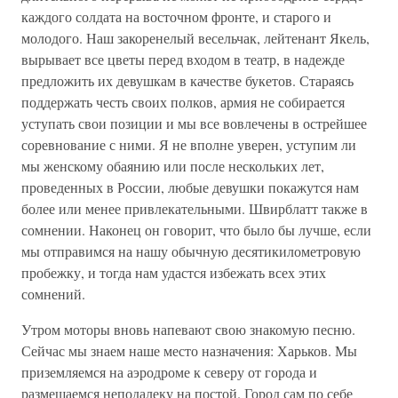
каждого солдата на восточном фронте, и старого и
молодого. Наш закоренелый весельчак, лейтенант Якель,
вырывает все цветы перед входом в театр, в надежде
предложить их девушкам в качестве букетов. Стараясь
поддержать честь своих полков, армия не собирается
уступать свои позиции и мы все вовлечены в острейшее
соревнование с ними. Я не вполне уверен, уступим ли
мы женскому обаянию или после нескольких лет,
проведенных в России, любые девушки покажутся нам
более или менее привлекательными. Швирблатт также в
сомнении. Наконец он говорит, что было бы лучше, если
мы отправимся на нашу обычную десятикилометровую
пробежку, и тогда нам удастся избежать всех этих
сомнений.
Утром моторы вновь напевают свою знакомую песню.
Сейчас мы знаем наше место назначения: Харьков. Мы
приземляемся на аэродроме к северу от города и
размещаемся неподалеку на постой. Город сам по себе