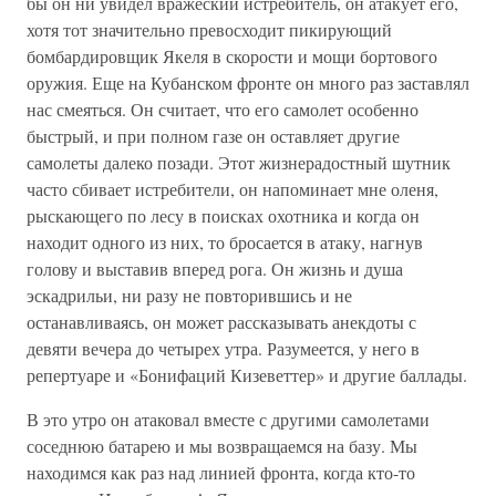
бы он ни увидел вражеский истребитель, он атакует его,
хотя тот значительно превосходит пикирующий
бомбардировщик Якеля в скорости и мощи бортового
оружия. Еще на Кубанском фронте он много раз заставлял
нас смеяться. Он считает, что его самолет особенно
быстрый, и при полном газе он оставляет другие
самолеты далеко позади. Этот жизнерадостный шутник
часто сбивает истребители, он напоминает мне оленя,
рыскающего по лесу в поисках охотника и когда он
находит одного из них, то бросается в атаку, нагнув
голову и выставив вперед рога. Он жизнь и душа
эскадрильи, ни разу не повторившись и не
останавливаясь, он может рассказывать анекдоты с
девяти вечера до четырех утра. Разумеется, у него в
репертуаре и «Бонифаций Кизеветтер» и другие баллады.
В это утро он атаковал вместе с другими самолетами
соседнюю батарею и мы возвращаемся на базу. Мы
находимся как раз над линией фронта, когда кто-то