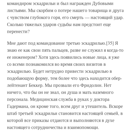
командиром эскадрильи и был награжден Дубовыми
листьями. Мы скорбим о потере нашего товарища и друга
с чувством глубокого горя, его смерть — настоящий удар.
Сколько тяжелых ударов судьбы нам предстоит еще
перенести?
Мне дают под командование третью эскадрилью.[35] Я
знаю ее как свои пять пальцев, разве не служил я когда-то
ее инженером? Хотя здесь появились новые лица, я уже
со всеми познакомился во время своих визитов в
эскадрилью. Будет нетрудно привести эскадрилью в
подобающую форму, тем более что здесь находится обер-
лейтенант Беккер. Мы прозвали его Фридолин. Нет
ничего, что бы он не знал, он душа и мать наземного
персонала. Медицинская служба в руках у доктора
Гадермана, он кроме того, всем друг и утешитель. Вскоре
штаб третьей эскадрильи становится настоящей семьей, в
которой все приказы отдаются и выполняются в духе
настоящего сотрудничества и взаимопомощи.