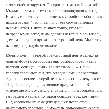
фронт стабилизируется. Он проходит между Крымской и
Молдаванским, совсем немного отодвинувшись назад.
Нам так и не удается приступить к устройству обогрева в
нашем бараке, 4 июля мы получаем срочный приказ
перемещаться. Никто не знает точно, куда мы
направляемся, сегодня мы должны лететь в Мелитополь,
здесь мы получим приказ на завтрашний день. Мы летим
на север над голубыми водами.
Мелитополь — узловой транспортный центр далеко за
линией фронта. Аэродром занят бомбардировочными
частями, оснащенными «Хейнкелями-111». Наши
коллеги сообщают нам, что сегодня немецкая балетная
труппа, в составе которой десять прелестных девушек от
18 до 20 лет, дает единственное представление. В
мгновение ока все самолеты укрыты и приготовлены для
завтрашнего вылета. Купидон оснащает всех крыльями.
Вид хорошеньких немецких девушек после столь
длительного перерыва не может не приободрить сердце