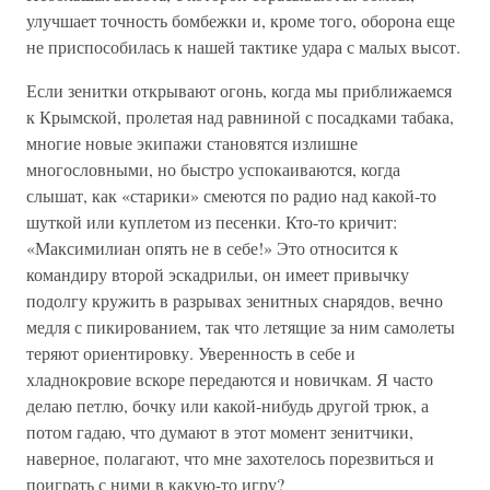
улучшает точность бомбежки и, кроме того, оборона еще
не приспособилась к нашей тактике удара с малых высот.
Если зенитки открывают огонь, когда мы приближаемся
к Крымской, пролетая над равниной с посадками табака,
многие новые экипажи становятся излишне
многословными, но быстро успокаиваются, когда
слышат, как «старики» смеются по радио над какой-то
шуткой или куплетом из песенки. Кто-то кричит:
«Максимилиан опять не в себе!» Это относится к
командиру второй эскадрильи, он имеет привычку
подолгу кружить в разрывах зенитных снарядов, вечно
медля с пикированием, так что летящие за ним самолеты
теряют ориентировку. Уверенность в себе и
хладнокровие вскоре передаются и новичкам. Я часто
делаю петлю, бочку или какой-нибудь другой трюк, а
потом гадаю, что думают в этот момент зенитчики,
наверное, полагают, что мне захотелось порезвиться и
поиграть с ними в какую-то игру?