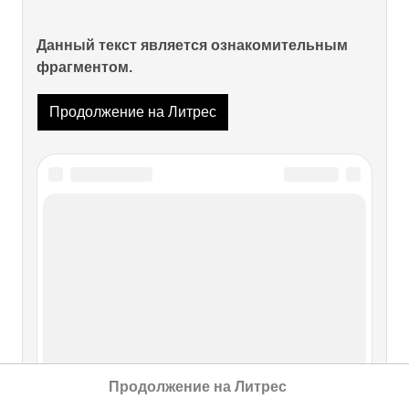
Данный текст является ознакомительным
фрагментом.
Продолжение на Литрес
Читайте также
О Кубани — пару слов
О Кубани — пару слов Чуть ли не все знают, что Кубань
— золотой край. О всевозможном ее богатстве
говорилось и за границей. Правда, главный фактор это —
земля с ее богатыми недрами и ее черноземом: второе:
Продолжение на Литрес
климатические условия, подходящие к субтропическим