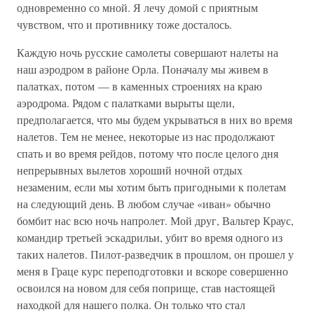
одновременно со мной. Я лечу домой с приятным
чувством, что и противнику тоже досталось.
Каждую ночь русские самолеты совершают налеты на
наш аэродром в районе Орла. Поначалу мы живем в
палатках, потом — в каменных строениях на краю
аэродрома. Рядом с палатками вырыты щели,
предполагается, что мы будем укрываться в них во время
налетов. Тем не менее, некоторые из нас продолжают
спать и во время рейдов, потому что после целого дня
непрерывных вылетов хороший ночной отдых
незаменим, если мы хотим быть пригодными к полетам
на следующий день. В любом случае «иван» обычно
бомбит нас всю ночь напролет. Мой друг, Вальтер Краус,
командир третьей эскадрильи, убит во время одного из
таких налетов. Пилот-разведчик в прошлом, он прошел у
меня в Граце курс переподготовки и вскоре совершенно
освоился на новом для себя поприще, став настоящей
находкой для нашего полка. Он только что стал