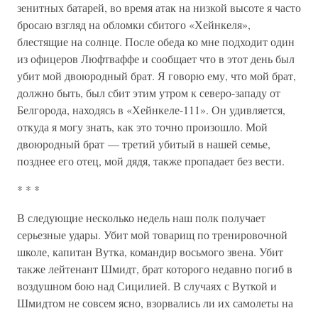
зенитных батарей, во время атак на низкой высоте я часто
бросаю взгляд на обломки сбитого «Хейнкеля»,
блестящие на солнце. После обеда ко мне подходит один
из офицеров Люфтваффе и сообщает что в этот день был
убит мой двоюродный брат. Я говорю ему, что мой брат,
должно быть, был сбит этим утром к северо-западу от
Белгорода, находясь в «Хейнкеле-111». Он удивляется,
откуда я могу знать, как это точно произошло. Мой
двоюродный брат — третий убитый в нашей семье,
позднее его отец, мой дядя, также пропадает без вести.
* * *
В следующие несколько недель наш полк получает
серьезные удары. Убит мой товарищ по тренировочной
школе, капитан Вутка, командир восьмого звена. Убит
также лейтенант Шмидт, брат которого недавно погиб в
воздушном бою над Сицилией. В случаях с Вуткой и
Шмидтом не совсем ясно, взорвались ли их самолеты на