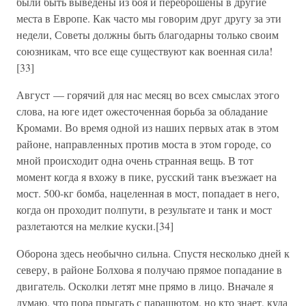
были быть выведены из боя и переброшены в другие
места в Европе. Как часто мы говорим друг другу за эти
недели, Советы должны быть благодарны только своим
союзникам, что все еще существуют как военная сила!
[33]
Август — горячий для нас месяц во всех смыслах этого
слова, на юге идет ожесточенная борьба за обладание
Кромами. Во время одной из наших первых атак в этом
районе, направленных против моста в этом городе, со
мной происходит одна очень странная вещь. В тот
момент когда я вхожу в пике, русский танк въезжает на
мост. 500-кг бомба, нацеленная в мост, попадает в него,
когда он проходит полпути, в результате и танк и мост
разлетаются на мелкие куски.[34]
Оборона здесь необычно сильна. Спустя несколько дней к
северу, в районе Болхова я получаю прямое попадание в
двигатель. Осколки летят мне прямо в лицо. Вначале я
думаю, что пора прыгать с парашютом, но кто знает, куда