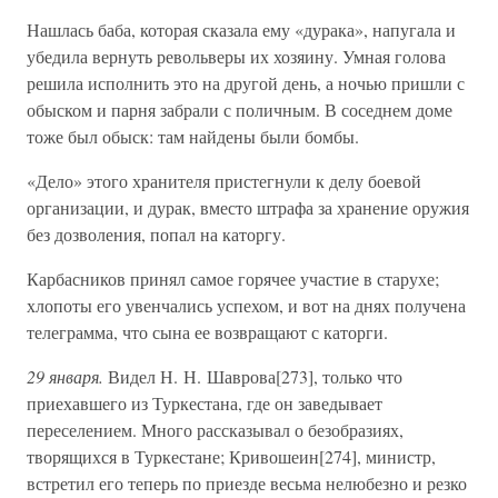
Нашлась баба, которая сказала ему «дурака», напугала и
убедила вернуть револьверы их хозяину. Умная голова
решила исполнить это на другой день, а ночью пришли с
обыском и парня забрали с поличным. В соседнем доме
тоже был обыск: там найдены были бомбы.
«Дело» этого хранителя пристегнули к делу боевой
организации, и дурак, вместо штрафа за хранение оружия
без дозволения, попал на каторгу.
Карбасников принял самое горячее участие в старухе;
хлопоты его увенчались успехом, и вот на днях получена
телеграмма, что сына ее возвращают с каторги.
29 января.
Видел Н. Н. Шаврова[273], только что
приехавшего из Туркестана, где он заведывает
переселением. Много рассказывал о безобразиях,
творящихся в Туркестане; Кривошеин[274], министр,
встретил его теперь по приезде весьма нелюбезно и резко