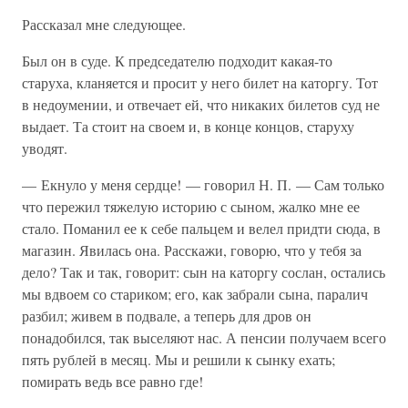
Рассказал мне следующее.
Был он в суде. К председателю подходит какая-то
старуха, кланяется и просит у него билет на каторгу. Тот
в недоумении, и отвечает ей, что никаких билетов суд не
выдает. Та стоит на своем и, в конце концов, старуху
уводят.
— Екнуло у меня сердце! — говорил Н. П. — Сам только
что пережил тяжелую историю с сыном, жалко мне ее
стало. Поманил ее к себе пальцем и велел придти сюда, в
магазин. Явилась она. Расскажи, говорю, что у тебя за
дело? Так и так, говорит: сын на каторгу сослан, остались
мы вдвоем со стариком; его, как забрали сына, паралич
разбил; живем в подвале, а теперь для дров он
понадобился, так выселяют нас. А пенсии получаем всего
пять рублей в месяц. Мы и решили к сынку ехать;
помирать ведь все равно где!