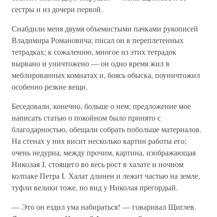
сестры и из дочери первой.
Снабдили меня двумя объемистыми пачками рукописей
Владимира Романовича; писал он в переплетенных
тетрадках; к сожалению, многое из этих тетрадок
вырвано и уничтожено — он одно время жил в
меблированных комнатах и, боясь обыска, поуничтожил
особенно резкие вещи.
Беседовали, конечно, больше о нем; предложение мое
написать статью о покойном было принято с
благодарностью, обещали собрать побольше материалов.
На стенах у них висит несколько картин работы его;
очень недурна, между прочим, картина, изображающая
Николая I, стоящего во весь рост в халате и ночном
колпаке Петра I. Халат длинен и лежит частью на земле,
туфли велики тоже, но вид у Николая прегордый.
— Это он ездил ума набираться! — говаривал Щиглев.