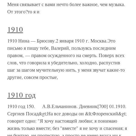
Меня связывает с вами нечто более важное, чем музыка.
От этого?то я и
1910
1910 Нина — Брюсову.2 января 1910 г. Москва.Это
письмо я пишу тебе, Валерий, пользуясь последним
правом, — правом осужденного на смерть. Поверх всех
слов, что говорила я убедительно, холодно, распустив
шаг за шагом мучительную нить, у меня звучат какие-то
другие, совсем простые,
1910 год
1910 год 150. А.В.Ельчанинов. Дневник[700] 01.1910.
Сeргиeв Посад&gt;На все доводы он &lt;Флоренский&gt;
говорит одно: "Я хочу настоящей любви; я понимаю
жизнь только вместе; без "вместе" я не хочу и спасения; я
не бунтую, не протестую, а просто не имею вкуса ни к