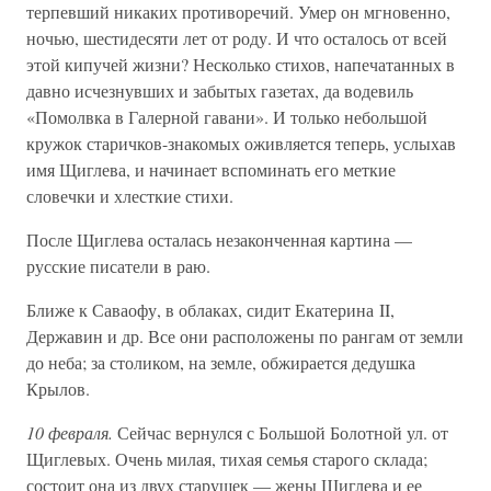
терпевший никаких противоречий. Умер он мгновенно,
ночью, шестидесяти лет от роду. И что осталось от всей
этой кипучей жизни? Несколько стихов, напечатанных в
давно исчезнувших и забытых газетах, да водевиль
«Помолвка в Галерной гавани». И только небольшой
кружок старичков-знакомых оживляется теперь, услыхав
имя Щиглева, и начинает вспоминать его меткие
словечки и хлесткие стихи.
После Щиглева осталась незаконченная картина —
русские писатели в раю.
Ближе к Саваофу, в облаках, сидит Екатерина II,
Державин и др. Все они расположены по рангам от земли
до неба; за столиком, на земле, обжирается дедушка
Крылов.
10 февраля.
Сейчас вернулся с Большой Болотной ул. от
Щиглевых. Очень милая, тихая семья старого склада;
состоит она из двух старушек — жены Щиглева и ее