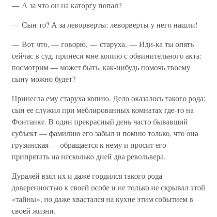
— А за что он на каторгу попал?
— Сын то? А за леворверты: леворверты у него нашли!
— Вот что, — говорю, — старуха. — Иди-ка ты опять
сейчас в суд, принеси мне копию с обвинительного акта:
посмотрим — может быть, как-нибудь помочь твоему
сыну можно будет?
Принесла ему старуха копию. Дело оказалось такого рода:
сын ее служил при меблированных комнатах где-то на
Фонтанке. В один прекрасный день часто бывавший
субъект — фамилию его забыл и помню только, что она
грузинская — обращается к нему и просит его
припрятать на несколько дней два револьвера.
Дуралей взял их и даже гордился такого рода
доверенностью к своей особе и не только не скрывал этой
«тайны», но даже хвастался на кухне этим событием в
своей жизни.