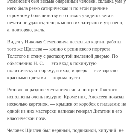
Романович был весьма одаренный человек; складка ума у
него была резко сатирическая и по этой причине
огромному большинству его стихов увидеть света в
печати не удалось; теперь много их затеряно и утрачено,
а, повторяю, жаль.
Видел у Николая Семеновича несколько картин работы
того же Щиглева — копию с репинского портрета
Толстого и стену с распахнутой железной дверью. По
объяснению Н. С. — это вход в покинутую
политическую тюрьму; и вход, и дверь — все заросло
красными цветами… тюрьма пуста…
Розовое «праздное мечтание» сие и портрет Толстого
исполнены очень недурно. Кроме них, Алексеев показал
несколько картонок, — крышек от коробок с гильзами; на
одной из них мастерски написан генерал Дитятин в его
классической позе.
Человек Щиглев был нервный, подвижной, кипучий, не