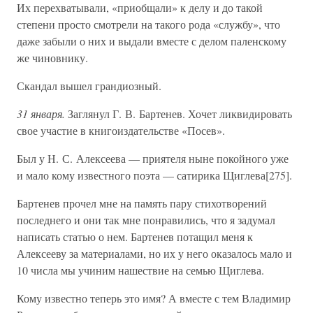
Их перехватывали, «приобщали» к делу и до такой
степени просто смотрели на такого рода «службу», что
даже забыли о них и выдали вместе с делом паленскому
же чиновнику.
Скандал вышел грандиозный.
31 января.
Заглянул Г. В. Бартенев. Хочет ликвидировать
свое участие в книгоиздательстве «Посев».
Был у Н. С. Алексеева — приятеля ныне покойного уже
и мало кому известного поэта — сатирика Щиглева[275].
Бартенев прочел мне на память пару стихотворений
последнего и они так мне понравились, что я задумал
написать статью о нем. Бартенев потащил меня к
Алексееву за материалами, но их у него оказалось мало и
10 числа мы учиним нашествие на семью Щиглева.
Кому известно теперь это имя? А вместе с тем Владимир