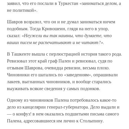
заявил, что его послали в Туркестан «заниматься делом, а
не политикой».
Шавров возразил, что он и не думал заниматься ничем
подобным. Тогда Кривошеин, глядя на него в упор,
сказал:
«Неужели вы так наивны, что думаете, что
ваших писем не распечатывают и не читают?».
В Ташкенте вышла с перлюстрацией история такого рода.
Ревизовал этот край граф Пален и ревизовал, судя по
отзывам Шаврова, очевидца ревизии, весьма плохо.
Чиновники его шатались по «заведениям», опрашивали
лакеев, выгнанных чиновников, и вообще старались
выуживать всякие сведения у самых подонков.
Одному из чиновников Палена потребовалось какое-то
дело из канцелярии генерал-губернатора. Дело выдали и
— о конфуз! в нем оказались подшитыми письма самого
Палена, адресовавшиеся им лично к Столыпину.