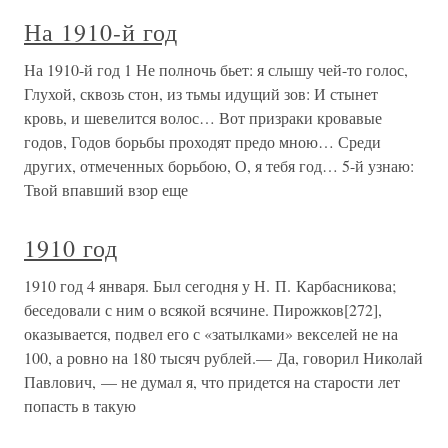
На 1910-й год
На 1910-й год 1 Не полночь бьет: я слышу чей-то голос,
Глухой, сквозь стон, из тьмы идущий зов: И стынет
кровь, и шевелится волос… Вот призраки кровавые
годов, Годов борьбы проходят предо мною… Среди
других, отмеченных борьбою, О, я тебя год… 5-й узнаю:
Твой впавший взор еще
1910 год
1910 год 4 января. Был сегодня у Н. П. Карбасникова;
беседовали с ним о всякой всячине. Пирожков[272],
оказывается, подвел его с «затылками» векселей не на
100, а ровно на 180 тысяч рублей.— Да, говорил Николай
Павлович, — не думал я, что придется на старости лет
попасть в такую