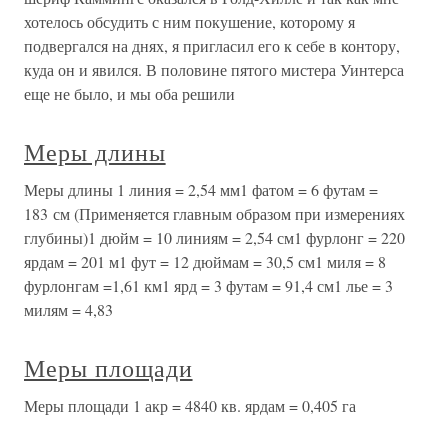
хотелось обсудить с ним покушение, которому я
подвергался на днях, я пригласил его к себе в контору,
куда он и явился. В половине пятого мистера Уинтерса
еще не было, и мы оба решили
Меры длины
Меры длины 1 линия = 2,54 мм1 фатом = 6 футам =
183 см (Применяется главным образом при измерениях
глубины)1 дюйм = 10 линиям = 2,54 см1 фурлонг = 220
ярдам = 201 м1 фут = 12 дюймам = 30,5 см1 миля = 8
фурлонгам =1,61 км1 ярд = 3 футам = 91,4 см1 лье = 3
милям = 4,83
Меры площади
Меры площади 1 акр = 4840 кв. ярдам = 0,405 га