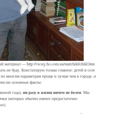
атериал — http://vicsrg.ho.com.ua/stat/child/child.htm
ть не буду. Констатирую только главное: детей в селе
 по многим параметрам проще и лучше чем в городе, и
ечислю основные факты:
ни разу в жизни ничем не болея
овиной года),
. Мы
олячки (которых обычно имеют предостаточно
ых);