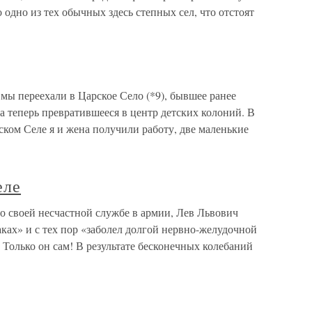
одно из тех обычных здесь степных сел, что отстоят
 переехали в Царское Село (*9), бывшее ранее
 теперь превратившееся в центр детских колоний. В
ком Селе я и жена получили работу, две маленькие
еле
о своей несчастной службе в армии, Лев Львович
раках» и с тех пор «заболел долгой нервно-желудочной
 Только он сам! В результате бесконечных колебаний