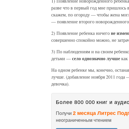
1) Появление новорожденного ребенк
разве что в первый год мне пришлось 
скажем, по огороду — чтобы жена могл
— появление второго новорожденного
не изме
2) Появление ребенка ничего
совершенно спокойно можно, не затрач
3) По наблюдениям и на своим ребенко
село однозначно лучше
детьми —
как 
На одном ребенке мы, конечно, останав
лучше. (добавление ноября 2011 года —
девочка).
Более 800 000 книг и аудио
2 месяца Литрес Под
Получи
неограниченным чтением