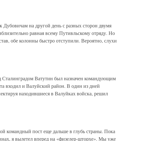
к Дубовичам на другой день с разных сторон двумя
иблизительно равная всему Путивльскому отряду. Но
тав, обе колонны быстро отступили. Вероятно, слухи
од Сталинградом Ватутин был назначен командующим
а входил и Валуйский район. В один из дней
пектируя находившиеся в Валуйках войска, решил
ой командный пост еще дальше в глубь страны. Пока
инах, я вылетел вперед на «физелер-шторхе». Мы уже