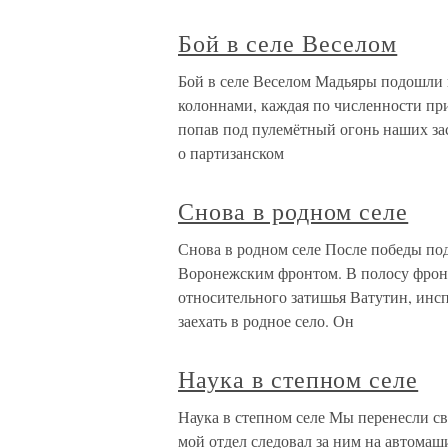
Бой в селе Веселом
Бой в селе Веселом Мадьяры подошли 
колоннами, каждая по численности пр
попав под пулемётный огонь наших зас
о партизанском
Снова в родном селе
Снова в родном селе После победы п
Воронежским фронтом. В полосу фронт
относительного затишья Ватутин, инс
заехать в родное село. Он
Наука в степном селе
Наука в степном селе Мы перенесли св
мой отдел следовал за ним на автомаш