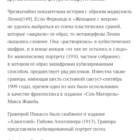
Чрезвычайно показательна история с образом мадмуазель
Леони[149]. Если Фернанде в «Женщине с веером»
не удалось выбраться из плена пластических граней,
которые «закрыли» ее образ, то метаморфозы Леони
оказались сложнее. Она «растворялась» в кубистических
шифрах, и в конце концов «от нее не осталось и следа».
Ее живописному портрету (1910, частное собрание),
в котором ее образ зашифрован кубизированным
способом, предшествует ряд рисунков. Известна также
гравюра, имеющая шесть состояний (август-сентябрь
1909 года), причем одно из них было использовано
в качестве фронтисписа в издании «Сен-Маторель»
Макса Жакоба.
Гравюрой Пикассо было снабжено и издание
«Алкоголей» Гийома Аполлинера (1913). Гравюра
представляла кубизированный портрет поэта.