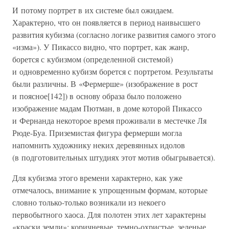
И потому портрет в их системе был ожидаем.
Характерно, что он появляется в период наивысшего
развития кубизма (согласно логике развития самого этого
«изма»). У Пикассо видно, что портрет, как жанр,
борется с кубизмом (определенной системой)
и одновременно кубизм борется с портретом. Результаты
были различны. В «Фермерше» (изображение в рост
и поясное[142]) в основу образа было положено
изображение мадам Пютман, в доме которой Пикассо
и Фернанда некоторое время проживали в местечке Ля
Рюде-Буа. Приземистая фигура фермерши могла
напомнить художнику неких деревянных идолов
(в подготовительных штудиях этот мотив обыгрывается).
Для кубизма этого времени характерно, как уже
отмечалось, внимание к упрощенным формам, которые
словно только-только возникали из некоего
первобытного хаоса. Для полотен этих лет характерны
«краски земли»: коричневые, темно-охристые, зеленые