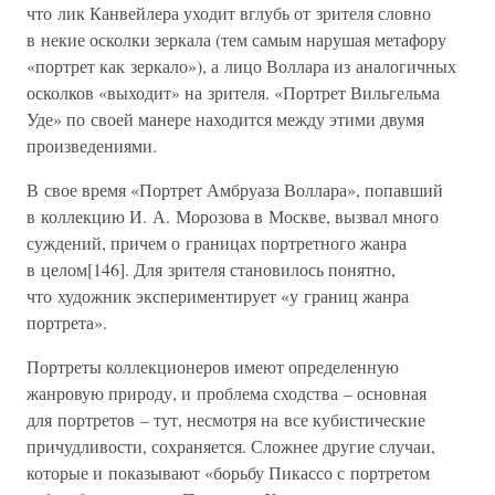
что лик Канвейлера уходит вглубь от зрителя словно
в некие осколки зеркала (тем самым нарушая метафору
«портрет как зеркало»), а лицо Воллара из аналогичных
осколков «выходит» на зрителя. «Портрет Вильгельма
Уде» по своей манере находится между этими двумя
произведениями.
В свое время «Портрет Амбруаза Воллара», попавший
в коллекцию И. А. Морозова в Москве, вызвал много
суждений, причем о границах портретного жанра
в целом[146]. Для зрителя становилось понятно,
что художник экспериментирует «у границ жанра
портрета».
Портреты коллекционеров имеют определенную
жанровую природу, и проблема сходства – основная
для портретов – тут, несмотря на все кубистические
причудливости, сохраняется. Сложнее другие случаи,
которые и показывают «борьбу Пикассо с портретом