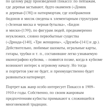
по целому ряду произведений Пикассо: по пейзажам,
где деревья застывают, будто окаменев («Домик
и деревья»[138]) и натюрмортам, где изображения
бидонов и мисок сведены к элементарным структурам
(«Зеленая миска и черная бутылка», «Бидон
и миски»[139]), по фигурам людей, преднамеренно
неуклюжих, словно первобытные существа
(«Дриада»[140], «Три женщины», «Дружба»[141] и др.).
Действительно, любимые шахматы, игральные карты,
гитары, трубки и т. п., составившие легко узнаваемую
иконографию кубизма, – появятся позже, когда в кубизме
возникнет интерес к игровому началу. Но тогда
и портретов уже не будет, и преимущественно будет
развиваться натюрморт.
Портрет как жанр особо интересует Пикассо в 1909–
1910-е годы. Собственно, по своим жанровым
предпочтениям кубисты примыкают к сложившейся
многовековой традиции.