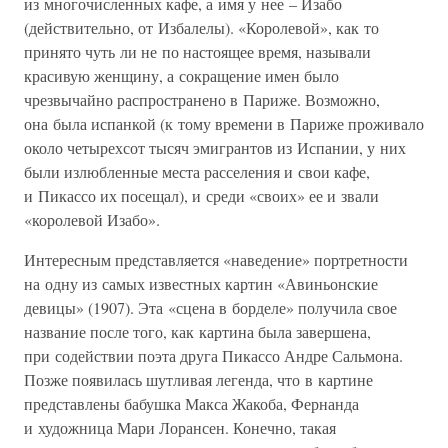
из многочисленных кафе, а имя у нее – Изабо
(действительно, от Избалелы). «Королевой», как то
принято чуть ли не по настоящее время, называли
красивую женщину, а сокращение имен было
чрезвычайно распространено в Париже. Возможно,
она была испанкой (к тому времени в Париже проживало
около четырехсот тысяч эмигрантов из Испании, у них
были излюбленные места расселения и свои кафе,
и Пикассо их посещал), и среди «своих» ее и звали
«королевой Изабо».
Интересным представляется «наведение» портретности
на одну из самых известных картин «Авиньонские
девицы» (1907). Эта «сцена в борделе» получила свое
название после того, как картина была завершена,
при содействии поэта друга Пикассо Андре Сальмона.
Позже появилась шутливая легенда, что в картине
представлены бабушка Макса Жакоба, Фернанда
и художница Мари Лорансен. Конечно, такая