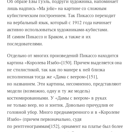
Об образе Евы Гуэль, подруги художника, напоминает
лишь надпись «Ma jolie» на картине со сложным
кубистическим построением. Так Пикассо переходит
на вербальный язык, который с 1912 года начинает
активно использоваться художниками-кубистами.
И самим Пикассо и Браком, а также и их
последователями.
Отдельно от многих произведений Пикассо находится
картина «Королева Изабо»[150]. Причем выделяется она
не стилистикой, так как по манере к ней близка
исполненная тогда же «Дама с веером»[151],
но названием. Эти картины, несомненно, представляют
модели (возможно, одну и ту же модель)
костюмированными. У «Дамы с веером» в руках
не только веер, но и зонтик. Довольно причудлив ее
головной убор. Много преднамеренного и в «Королеве
Изабо» (причем первоначально, судя
по рентгенограммам[152], орнамент на платье был более