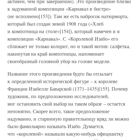
активен, чем при завершении). Это произведение близко
к задуманной композиции «Карнавал в бистро»
(не исполнено[153]). Там же есть набросок натюрморта,
который был создан зимой 1908 года («Хлеб
и компотница на столе»[154]), который намечен и в
композиции «Карнавал». С «Королевой Изабо» его
сближает не только колорит, но и такой мотив: салфетка,
накинутая на край компотницы, напоминает
своеобразный головной убор на голове модели.
Название этого произведения будто бы отсылает
к определенной исторической фигуре – к королеве
Франции Изабелле Баварской (1371–1435)[155]. Почему
художник, по предположению исследователей,
мог остановить свой выбор на таком образе – остается
непонятно. Скорее всего, такое предположение
надуманно, и старинную правительницу вряд ли можно
было фамильярно называть Изабо. Думается,
что «королевой» называли какую-нибудь официантку