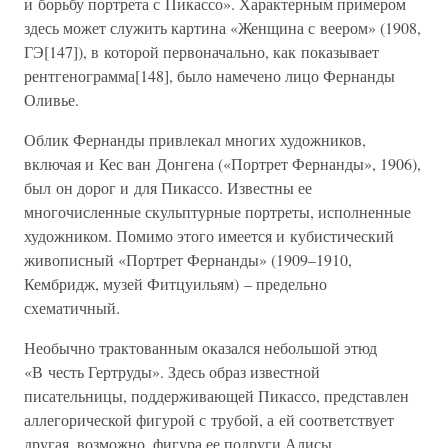
и борьбу портрета с Пикассо». Характерным примером
здесь может служить картина «Женщина с веером» (1908,
ГЭ[147]), в которой первоначально, как показывает
рентгенограмма[148], было намечено лицо Фернанды
Оливье.
Облик Фернанды привлекал многих художников,
включая и Кес ван Донгена («Портрет Фернанды», 1906),
был он дорог и для Пикассо. Известны ее
многочисленные скульптурные портреты, исполненные
художником. Помимо этого имеется и кубистический
живописный «Портрет Фернанды» (1909–1910,
Кембридж, музей Фитцуильям) – предельно
схематичный.
Необычно трактованным оказался небольшой этюд
«В честь Гертруды». Здесь образ известной
писательницы, поддерживающей Пикассо, представлен
аллегорической фигурой с трубой, а ей соответствует
другая, возможно, фигура ее подруги Алисы.