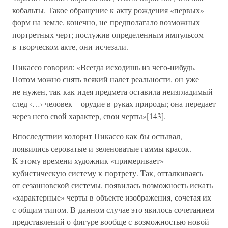
кобальты. Такое обращение к акту рождения «первых»
форм на земле, конечно, не предполагало возможных
портретных черт; послужив определенным импульсом
в творческом акте, они исчезали.
Пикассо говорил: «Всегда исходишь из чего-нибудь.
Потом можно снять всякий налет реальности, он уже
не нужен, так как идея предмета оставила неизгладимый
след ‹…› человек – орудие в руках природы; она передает
через него свой характер, свои черты»[143].
Впоследствии колорит Пикассо как бы остывал,
появились сероватые и зеленоватые гаммы красок.
К этому времени художник «примеривает»
кубистическую систему к портрету. Так, отталкиваясь
от сезанновской системы, появилась возможность искать
«характерные» черты в объекте изображения, сочетая их
с общим типом. В данном случае это явилось сочетанием
представлений о фигуре вообще с возможностью новой