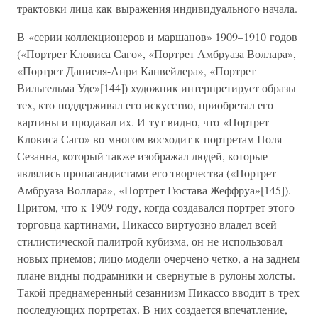
трактовки лица как выражения индивидуального начала.
В «серии коллекционеров и маршанов» 1909–1910 годов
(«Портрет Кловиса Саго», «Портрет Амбруаза Воллара»,
«Портрет Даниеля-Анри Канвейлера», «Портрет
Вильгельма Уде»[144]) художник интерпретирует образы
тех, кто поддерживал его искусство, приобретал его
картины и продавал их. И тут видно, что «Портрет
Кловиса Саго» во многом восходит к портретам Поля
Сезанна, который также изображал людей, которые
являлись пропагандистами его творчества («Портрет
Амбруаза Воллара», «Портрет Гюстава Жеффруа»[145]).
Притом, что к 1909 году, когда создавался портрет этого
торговца картинами, Пикассо виртуозно владел всей
стилистической палитрой кубизма, он не использовал
новых приемов; лицо модели очерчено четко, а на заднем
плане видны подрамники и свернутые в рулоны холсты.
Такой преднамеренный сезаннизм Пикассо вводит в трех
последующих портретах. В них создается впечатление,