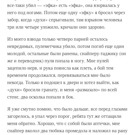
все-таки убил — «эфка» есть «эфка», она взорвалась у
него под ногами. Потом еще одну «эфку» я бросил через
забор, когда «духи» спрыгивали, там взрывом человека
три или четыре уложило, кричали они здорово.
Из моего взвода только четверо парней осталось
невредимых, пулеметчика убило, потом погиб еще один
молодой, остальные были ранены, снайперу-таджику (он
же и переводчик) пуля попала в ногу. Мне пулей
зацепило нерв, и рука повисла как плеть, а бой тем
временем продолжался, перевязываться мне было
некогда. Только я подошел к двери и хотел выйти, как
«духи» бросили гранату, и меня «размазало» по всей
стене, два осколка попали в бок.
Я уже смутно помню, что было дальше, все перед глазами
загорелось, я упал через порог, ребята тут же оттащили
меня обратно. Хорошо, что с собой были аптечки, мне
снайпер вколол два тюбика промедола и наложил на рану