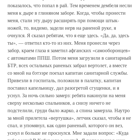
показалось, что попал в рай. Тем временем дембеля несли
меня к дыре в глиняном заборе. Когда, чтобы пронести
меня, стали эту дыру расширять при помощи штык-
ножей, то, видимо, задели нерв на раненой руке, я
очнулся. Я сказал ребятам, что я еще здесь. «Да, да, здесь
ты», — ответил кто-то из них. Меня пронесли через
забор, краем глаза я заметил афганских «самооборонцев»
с автоматами ППШ. Потом меня загрузили в санитарный
БТР, всех остальных раненых забрал вертолет, а вместе
со мной на бэтээре поехал капитан санитарной службы.
Привезли в госпиталь, положили в палатку, капитан
поставил капельницу, дал разогретой сгущенки, и я
уснул. За ночь сильно замерз: ребята накинули на меня
сверху несколько спальников, а снизу ничего не
подстелили, груди было жарко, а спина замерзла. Наутро
за мной прилетела «вертушка», летчик сказал, чтобы я не
спал, и упомянул, как один раненый, которого он вез,
уснул и больше не проснулся. Мне задали вопрос: «Куда