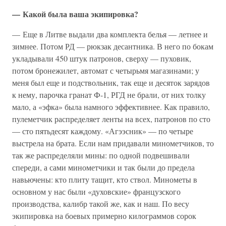
— Какой была ваша экипировка?
— Еще в Литве выдали два комплекта белья — летнее и
зимнее. Потом РД — рюкзак десантника. В него по бокам
укладывали 450 штук патронов, сверху — пуховик,
потом бронежилет, автомат с четырьмя магазинами; у
меня был еще и подствольник, так еще и десяток зарядов
к нему, парочка гранат Ф-1, РГД не брали, от них толку
мало, а «эфка» была намного эффективнее. Как правило,
пулеметчик распределяет ленты на всех, патронов по сто
— сто пятьдесят каждому. «Агээсник» — по четыре
выстрела на брата. Если нам придавали минометчиков, то
так же распределяли мины: по одной подвешивали
спереди, а сами минометчики и так были до предела
навьючены: кто плиту тащит, кто ствол. Минометы в
основном у нас были «духовские» французского
производства, калибр такой же, как и наш. По весу
экипировка на боевых примерно килограммов сорок