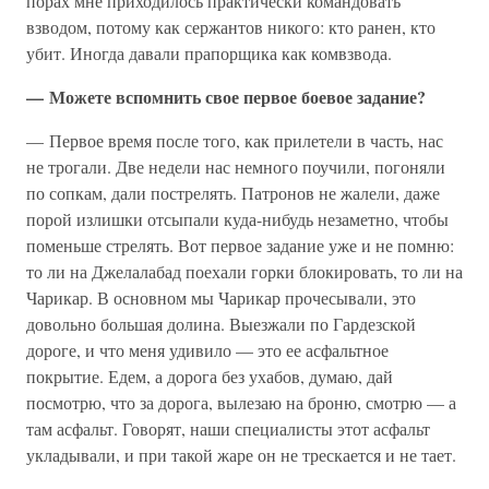
порах мне приходилось практически командовать
взводом, потому как сержантов никого: кто ранен, кто
убит. Иногда давали прапорщика как комвзвода.
— Можете вспомнить свое первое боевое задание?
— Первое время после того, как прилетели в часть, нас
не трогали. Две недели нас немного поучили, погоняли
по сопкам, дали пострелять. Патронов не жалели, даже
порой излишки отсыпали куда-нибудь незаметно, чтобы
поменьше стрелять. Вот первое задание уже и не помню:
то ли на Джелалабад поехали горки блокировать, то ли на
Чарикар. В основном мы Чарикар прочесывали, это
довольно большая долина. Выезжали по Гардезской
дороге, и что меня удивило — это ее асфальтное
покрытие. Едем, а дорога без ухабов, думаю, дай
посмотрю, что за дорога, вылезаю на броню, смотрю — а
там асфальт. Говорят, наши специалисты этот асфальт
укладывали, и при такой жаре он не трескается и не тает.