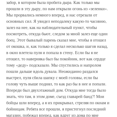
забор, в котором была пробита дыра. Как только мы
прошли в эту дыру, по нам открыли огонь из «зеленки».
Мы прорвались немного вперед, и нас отрезали от
основных сил. Я увидел неподалеку какую-то часовню,
залез на нее, как на наблюдательный пункт, чтобы
посмотреть, откуда бьют, следом за мной залез еще один
боец. Этот бывалый парень сказал мне, чтобы я отошел
от окошка, и, как только я сделал несколько шагов назад,
в окно влетела пуля и попала в стену. Если бы я не
отошел, то наверняка был бы покойник, вот как сердце
тому «деду» подсказало. Мы спустились и напролом
пошли дальше вдоль дувала. Неожиданно раздался
выстрел, пуля сбила шапку с моей головы, если бы
голову чуть выше поднял, то как раз бы в нее и попали.
Впереди был двухэтажный дом. Откуда мне тогда было
знать, что там, в этом доме, съезд главарей банд?! Мои
бойцы шли вперед, а я их прикрывал, стреляя по окнам и
бойницам. Ребята все прошли, я пристегнул последний
магазин, побежал вперед, как вдруг из дома по мне