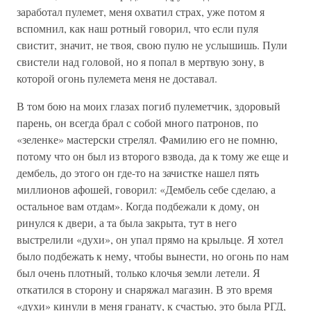
заработал пулемет, меня охватил страх, уже потом я
вспомнил, как наш ротный говорил, что если пуля
свистит, значит, не твоя, свою пулю не услышишь. Пули
свистели над головой, но я попал в мертвую зону, в
которой огонь пулемета меня не доставал.
В том бою на моих глазах погиб пулеметчик, здоровый
парень, он всегда брал с собой много патронов, по
«зеленке» мастерски стрелял. Фамилию его не помню,
потому что он был из второго взвода, да к тому же еще и
дембель, до этого он где-то на зачистке нашел пять
миллионов афошей, говорил: «Дембель себе сделаю, а
остальное вам отдам». Когда подбежали к дому, он
ринулся к двери, а та была закрыта, тут в него
выстрелили «духи», он упал прямо на крыльце. Я хотел
было подбежать к нему, чтобы вынести, но огонь по нам
был очень плотный, только клочья земли летели. Я
откатился в сторону и снаряжал магазин. В это время
«духи» кинули в меня гранату, к счастью, это была РГД,