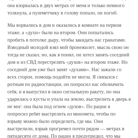
она взорвалась в двух метрах от меня и только немного
толкнула, а пулеметчику в голову попало, он погиб.
Мы ворвались в дом и оказались в комнате на первом
этаже, а «духи» были на втором. Они попытались
пробить в потолке дыру, чтобы закидать нас гранатами.
Взводный молодой взял мой бронежилет, мысль свою он
тогда не сказал, но, как я понял, он хотел занять соседний
дом и из СВД перестрелять «духов» на втором этаже. Но
соседний дом уже был занят «духами». Нас зажали со
всех сторон, помощь подойти не могла. Я связался с
ротным по радиостанции, он попросил нас обозначить
себя, и я выпустил в окно сигнальную ракету, но она
ударилась о кусты и упала на землю, выстрелить в дверь я
не мог: она была под огнем «духов». По рации я
попросил ребят выстрелить из миномета, чтобы по
взрыву можно было определить, где мы. Они
выстрелили, взрыв прогремел почти рядом — метрах в
пятидесяти от дома. По рации я предупредил, что мы