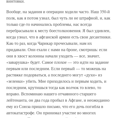
винтовки.
Вообще, на задания и операции ходили часто. Наш 350-й
полк, как я потом узнал, был чуть ли не штрафной, и, как
только где-то начинались проблемы, нас всегда
перебрасывали к месту боестолкновения. Я был удивлен,
когда узнал, что в афганской армии есть свои десантники.
Как-то раз, когда Чарикар прочесывали, нам их
придавали. Они ехали с нами на броне, смотришь: если
они в хвост колонны начали уходить — все, значит,
«заварушка» будет. Самое плохое — это идти на задание
первым или последним. Если первый — то можешь на
растяжке подорваться, а последнего могут «духи» из
«зеленки» убить. Мне приходилось и первым ходить, и
последним, крутишься тогда как волчок то влево, то
вправо. Вспоминаю нашего отчаянного старшего
лейтенанта, он два года пробыл в Афгане, и неожиданно
ему из Союза пришло письмо, что его дочь погибла в
автокатастрофе. Он принимал участие во многих