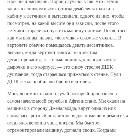
и мы выпрыгивали. Порой случалось так, что летчик
зависал слишком высоко, тогда дембеля заходили в
кабину к летчикам и вытаскивали одного из них, чтобы
посмотрел, на какой высоте они зависли, после этого
летчики старались опустить машину пониже. После того
как мы выпрыгивали, «вертушка» сразу же уходила. В
вертолете обычно помещалось девять десантников.
Бывало, когда вертолет зависал над местом
десантирования, ты только видишь, как появляются
дырочки в его корпусе, — это снизу стрелял ДШК
душманов, тогда стараешься прижаться к стенке. Пули
ДШК легко пробивали броню вертолета.
Могу вспомнить один случай, который произошел в
самом начале моей службы в Афганистане. Мы ехали на
машинах в сторону Джелалабада, вдруг одна из них
сломалась, ротный оставил меня для помощи в ремонте, а
остальная колонна ушла вперед. Мы быстро
отремонтировали машину, догнали своих. Когда мы