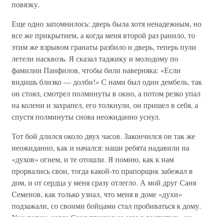
повязку.
Еще одно запомнилось: дверь была хотя ненадежным, но
все же прикрытием, а когда меня второй раз ранило, то
этим же взрывом гранаты разбило и дверь, теперь пули
летели насквозь. Я сказал таджику и молодому по
фамилии Панфилов, чтобы били наверняка: «Если
видишь близко — долби!» С нами был один дембель, так
он стоял, смотрел полминуты в окно, а потом резко упал
на колени и захрапел, его толкнули, он пришел в себя, а
спустя полминуты снова неожиданно уснул.
Тот бой длился около двух часов. Закончился он так же
неожиданно, как и начался: наши ребята надавили на
«духов» огнем, и те отошли. Я помню, как к нам
прорвались свои, тогда какой-то прапорщик забежал в
дом, и от сердца у меня сразу отлегло. А мой друг Саня
Семенов, как только узнал, что меня в доме «духи»
подзажали, со своими бойцами стал пробиваться к дому.