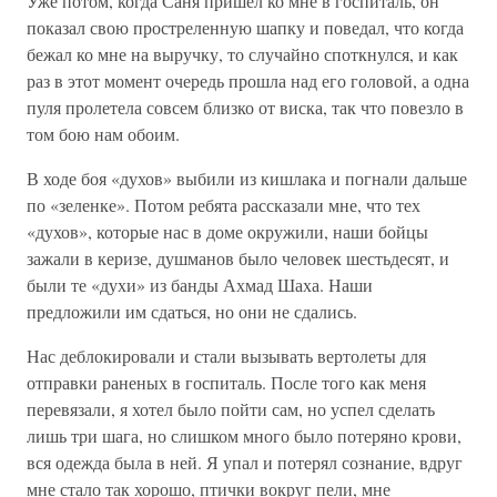
Уже потом, когда Саня пришел ко мне в госпиталь, он
показал свою простреленную шапку и поведал, что когда
бежал ко мне на выручку, то случайно споткнулся, и как
раз в этот момент очередь прошла над его головой, а одна
пуля пролетела совсем близко от виска, так что повезло в
том бою нам обоим.
В ходе боя «духов» выбили из кишлака и погнали дальше
по «зеленке». Потом ребята рассказали мне, что тех
«духов», которые нас в доме окружили, наши бойцы
зажали в керизе, душманов было человек шестьдесят, и
были те «духи» из банды Ахмад Шаха. Наши
предложили им сдаться, но они не сдались.
Нас деблокировали и стали вызывать вертолеты для
отправки раненых в госпиталь. После того как меня
перевязали, я хотел было пойти сам, но успел сделать
лишь три шага, но слишком много было потеряно крови,
вся одежда была в ней. Я упал и потерял сознание, вдруг
мне стало так хорошо, птички вокруг пели, мне