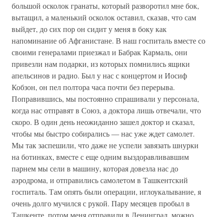
большой осколок гранаты, который разворотил мне бок,
вытащил, а маленький осколок оставил, сказав, что сам
выйдет, до сих пор он сидит у меня в боку как
напоминание об Афганистане. В наш госпиталь вместе со
своими генералами приезжал и Бабрак Кармаль, они
привезли нам подарки, из которых помнились ящики
апельсинов и радио. Был у нас с концертом и Иосиф
Кобзон, он пел полтора часа почти без перерыва.
Поправившись, мы постоянно спрашивали у персонала,
когда нас отправят в Союз, а доктора лишь отвечали, что
скоро. В один день неожиданно зашел доктор и сказал,
чтобы мы быстро собирались — нас уже ждет самолет.
Мы так заспешили, что даже не успели завязать шнурки
на ботинках, вместе с еще одним выздоравливавшим
парнем мы сели в машину, которая довезла нас до
аэродрома, и отправились самолетом в Ташкентский
госпиталь. Там опять были операции, иглоукалывание, я
очень долго мучился с рукой. Пару месяцев пробыл в
Ташкенте, потом меня отправили в Ленинград, можно