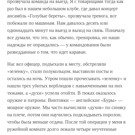
прозвучала команда на выезд. Я с товарищами тогда как
раз был в нашем небольшом клубе, где давал концерт
ансамбль «Голубые береты», прозвучала тревога, все
побежали по машинам. Нам давалось десять или
одиннадцать минут на выезд и выход на связь. Поначалу
все думали, что это, как обычно, тренировка, но наши
надежды не оправдались — у командования были
разведданные о том, что идет караван.
Нас вел офицер, подъехали к месту, обстреляли
«зеленку», стали полукольцом, выставили посты и
остались на ночь. Утром пошли прочесывать «зеленку» и
нашли трех убитых верблюдов с навьюченными на них
тюками, а «духи» успели отойти. В тюках оказалось
оружие и патроны. Винтовки — английские «Буры» —
мощное оружие. Мы часто вычисляли «духов» по синяку
на плече, потом они научились подкладывать поролон,
чтобы была меньше отдача. После той операции у меня в
ружейной комнате долго лежали четыре неучтенные