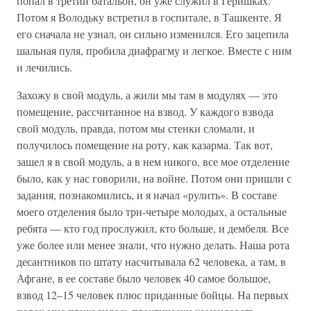
попал в третий батальон, он уже служил в Геришках.
Потом я Володьку встретил в госпитале, в Ташкенте. Я
его сначала не узнал, он сильно изменился. Его зацепила
шальная пуля, пробила диафрагму и легкое. Вместе с ним
и лечились.
Захожу в свой модуль, а жили мы там в модулях — это
помещение, рассчитанное на взвод. У каждого взвода
свой модуль, правда, потом мы стенки сломали, и
получилось помещение на роту, как казарма. Так вот,
зашел я в свой модуль, а в нем никого, все мое отделение
было, как у нас говорили, на войне. Потом они пришли с
задания, познакомились, и я начал «рулить». В составе
моего отделения было три-четыре молодых, а остальные
ребята — кто год прослужил, кто больше, и дембеля. Все
уже более или менее знали, что нужно делать. Наша рота
десантников по штату насчитывала 62 человека, а там, в
Афгане, в ее составе было человек 40 самое большое,
взвод 12–15 человек плюс приданные бойцы. На первых