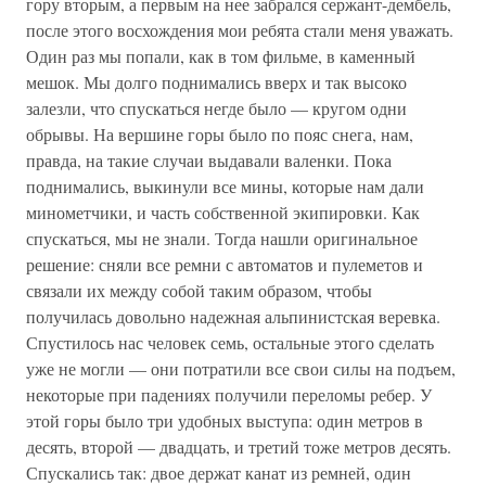
гору вторым, а первым на нее забрался сержант-дембель,
после этого восхождения мои ребята стали меня уважать.
Один раз мы попали, как в том фильме, в каменный
мешок. Мы долго поднимались вверх и так высоко
залезли, что спускаться негде было — кругом одни
обрывы. На вершине горы было по пояс снега, нам,
правда, на такие случаи выдавали валенки. Пока
поднимались, выкинули все мины, которые нам дали
минометчики, и часть собственной экипировки. Как
спускаться, мы не знали. Тогда нашли оригинальное
решение: сняли все ремни с автоматов и пулеметов и
связали их между собой таким образом, чтобы
получилась довольно надежная альпинистская веревка.
Спустилось нас человек семь, остальные этого сделать
уже не могли — они потратили все свои силы на подъем,
некоторые при падениях получили переломы ребер. У
этой горы было три удобных выступа: один метров в
десять, второй — двадцать, и третий тоже метров десять.
Спускались так: двое держат канат из ремней, один