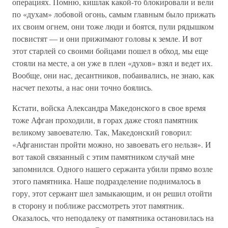
операциях. Помню, кишлак какой-то блокировали и вели
по «духам» лобовой огонь, самым главным было прижать
их своим огнем, они тоже люди и боятся, пули рядышком
посвистят — и они прижимают головы к земле. И вот
этот старлей со своими бойцами пошел в обход, мы еще
стояли на месте, а он уже в плен «духов» взял и ведет их.
Вообще, они нас, десантников, побаивались, не знаю, как
насчет пехоты, а нас они точно боялись.
Кстати, войска Александра Македонского в свое время
тоже Афган проходили, в горах даже стоял памятник
великому завоевателю. Так, Македонский говорил:
«Афганистан пройти можно, но завоевать его нельзя». И
вот такой связанный с этим памятником случай мне
запомнился. Одного нашего сержанта убили прямо возле
этого памятника. Наше подразделение поднималось в
гору, этот сержант шел замыкающим, и он решил отойти
в сторону и поближе рассмотреть этот памятник.
Оказалось, что неподалеку от памятника остановилась на