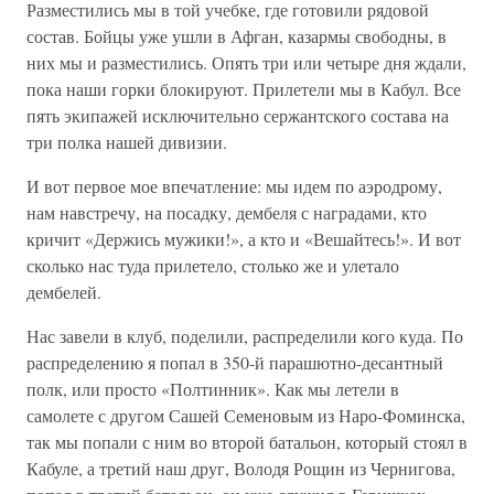
Разместились мы в той учебке, где готовили рядовой
состав. Бойцы уже ушли в Афган, казармы свободны, в
них мы и разместились. Опять три или четыре дня ждали,
пока наши горки блокируют. Прилетели мы в Кабул. Все
пять экипажей исключительно сержантского состава на
три полка нашей дивизии.
И вот первое мое впечатление: мы идем по аэродрому,
нам навстречу, на посадку, дембеля с наградами, кто
кричит «Держись мужики!», а кто и «Вешайтесь!». И вот
сколько нас туда прилетело, столько же и улетало
дембелей.
Нас завели в клуб, поделили, распределили кого куда. По
распределению я попал в 350-й парашютно-десантный
полк, или просто «Полтинник». Как мы летели в
самолете с другом Сашей Семеновым из Наро-Фоминска,
так мы попали с ним во второй батальон, который стоял в
Кабуле, а третий наш друг, Володя Рощин из Чернигова,