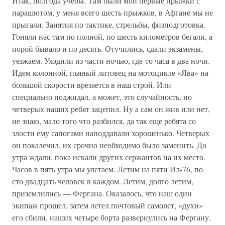
Итак, полгода учебы. Там были мои первые прыжки с
парашютом, у меня всего шесть прыжков, в Афгане мы не
прыгали. Занятия по тактике, стрельбы, физподготовка.
Гоняли нас там по полной, по шесть километров бегали, а
порой бывало и по десять. Отучились, сдали экзамены,
уезжаем. Уходили из части ночью, где-то часа в два ночи.
Идем колонной, пьяный литовец на мотоцикле «Ява» на
большой скорости врезается в наш строй. Или
специально поджидал, а может, это случайность, но
четверых наших ребят зацепил. Ну а сам он жив или нет,
не знаю, мало того что разбился, да так еще ребята со
злости ему сапогами наподдавали хорошенько. Четверых
он покалечил, их срочно необходимо было заменить. До
утра ждали, пока искали других сержантов на их место.
Часов в пять утра мы улетаем. Летим на пяти Ил-76, по
сто двадцать человек в каждом. Летим, долго летим,
приземлились — Фергана. Оказалось, что наш один
экипаж прошел, затем летел почтовый самолет, «духи»
его сбили, наших четыре борта развернулись на Фергану.