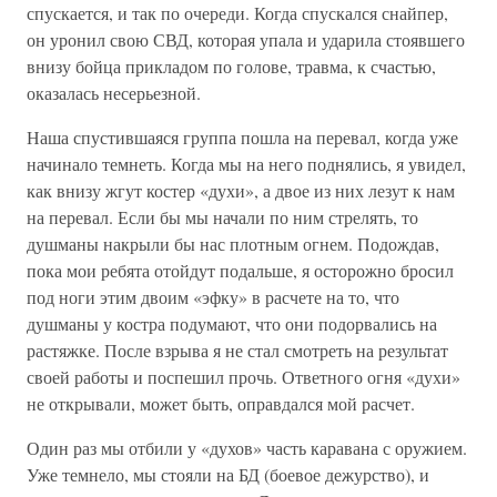
спускается, и так по очереди. Когда спускался снайпер,
он уронил свою СВД, которая упала и ударила стоявшего
внизу бойца прикладом по голове, травма, к счастью,
оказалась несерьезной.
Наша спустившаяся группа пошла на перевал, когда уже
начинало темнеть. Когда мы на него поднялись, я увидел,
как внизу жгут костер «духи», а двое из них лезут к нам
на перевал. Если бы мы начали по ним стрелять, то
душманы накрыли бы нас плотным огнем. Подождав,
пока мои ребята отойдут подальше, я осторожно бросил
под ноги этим двоим «эфку» в расчете на то, что
душманы у костра подумают, что они подорвались на
растяжке. После взрыва я не стал смотреть на результат
своей работы и поспешил прочь. Ответного огня «духи»
не открывали, может быть, оправдался мой расчет.
Один раз мы отбили у «духов» часть каравана с оружием.
Уже темнело, мы стояли на БД (боевое дежурство), и