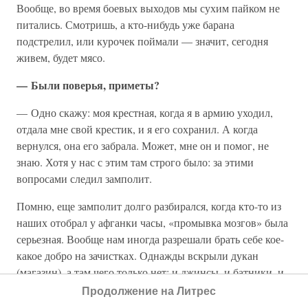
Вообще, во время боевых выходов мы сухим пайком не
питались. Смотришь, а кто-нибудь уже барана
подстрелил, или курочек поймали — значит, сегодня
живем, будет мясо.
— Были поверья, приметы?
— Одно скажу: моя крестная, когда я в армию уходил,
отдала мне свой крестик, и я его сохранил. А когда
вернулся, она его забрала. Может, мне он и помог, не
знаю. Хотя у нас с этим там строго было: за этими
вопросами следил замполит.
Помню, еще замполит долго разбирался, когда кто-то из
наших отобрал у афганки часы, «промывка мозгов» была
серьезная. Вообще нам иногда разрешали брать себе кое-
какое добро на зачистках. Однажды вскрыли дукан
(магазин), а там чего только нет: и джинсы, и батники, и
сигареты — все было импортное, правда, и наши
Продолжение на Литрес
сигареты «Космос» и «Ява» тоже были. Потом сам