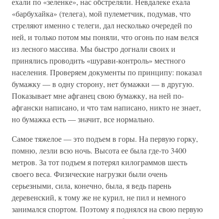
ехали по «зеленке», нас обстреляли. Невдалеке ехала
«барбухайка» (телега), мой пулеметчик, подумав, что
стреляют именно с телеги, дал несколько очередей по
ней, и только потом мы поняли, что огонь по нам велся
из лесного массива. Мы быстро догнали своих и
принялись проводить «шурави-контроль» местного
населения. Проверяем документы по принципу: показал
бумажку — в одну сторону, нет бумажки — в другую.
Показывает мне афганец свою бумажку, на ней по-
афгански написано, и что там написано, никто не знает,
но бумажка есть — значит, все нормально.
Самое тяжелое — это подъем в горы. На первую горку,
помню, лезли всю ночь. Высота ее была где-то 3400
метров. За тот подъем я потерял килограммов шесть
своего веса. Физические нагрузки были очень
серьезными, сила, конечно, была, я ведь парень
деревенский, к тому же не курил, не пил и немного
занимался спортом. Поэтому я поднялся на свою первую