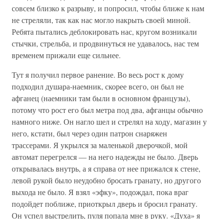
совсем близко к разрыву, и попросил, чтобы ближе к нам
не стреляли, так как нас могло накрыть своей миной.
Ребята пытались деблокировать нас, кругом возникали
стычки, стрельба, и продвинуться не удавалось, нас тем
временем прижали еще сильнее.
Тут я получил первое ранение. Во весь рост к дому
подходил душара-наемник, скорее всего, он был не
афганец (наемники там были в основном французы),
потому что рост его был метра под два, афганцы обычно
намного ниже. Он нагло шел и стрелял на ходу, магазин у
него, кстати, был через один патрон снаряжен
трассерами. Я укрылся за маленькой дверочкой, мой
автомат перегрелся — на него надежды не было. Дверь
открывалась внутрь, а я справа от нее прижался к стене,
левой рукой было неудобно бросать гранату, но другого
выхода не было. Я взял «эфку», подождал, пока враг
подойдет поближе, приоткрыл дверь и бросил гранату.
Он успел выстрелить, пуля попала мне в руку. «Духа» я