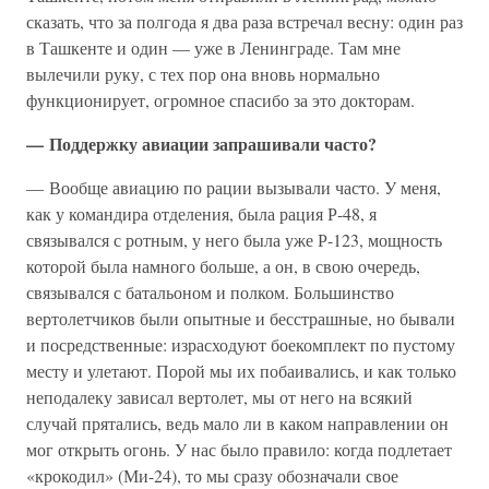
сказать, что за полгода я два раза встречал весну: один раз
в Ташкенте и один — уже в Ленинграде. Там мне
вылечили руку, с тех пор она вновь нормально
функционирует, огромное спасибо за это докторам.
— Поддержку авиации запрашивали часто?
— Вообще авиацию по рации вызывали часто. У меня,
как у командира отделения, была рация Р-48, я
связывался с ротным, у него была уже Р-123, мощность
которой была намного больше, а он, в свою очередь,
связывался с батальоном и полком. Большинство
вертолетчиков были опытные и бесстрашные, но бывали
и посредственные: израсходуют боекомплект по пустому
месту и улетают. Порой мы их побаивались, и как только
неподалеку зависал вертолет, мы от него на всякий
случай прятались, ведь мало ли в каком направлении он
мог открыть огонь. У нас было правило: когда подлетает
«крокодил» (Ми-24), то мы сразу обозначали свое