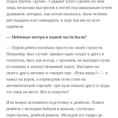
отдых группа «духов». Сержант успел сделать по ним
лишь несколько выстрелов и погиб под шквальным огнем
душманов, которых, как потом оказалось, было человек
шестнадцать или семнадцать, в ходе боя мы их всех
перебили.
— Небоевые потери в вашей части были?
— Порой ребята погибали просто по своей глупости.
Например, был случай: пришел один солдат к другу в
госпиталь, был, как всегда, с оружием, он вытащил пулю
из патрона и заткнул бумажкой порох. Наставил на
своего друга автомат и говорит ему: «Руки вверх!» — и
нажал на курок, а переводчик огня стоял на
автоматической стрельбе: три пули попали другу в грудь,
тот умер на месте. Вот и пошутил!
Или можно вспомнить подготовку к дембелю. Пошел
дембель с молодым бойцом в кишлак, случилась
перестрелка, дембеля ранили. Молодой его тащил до