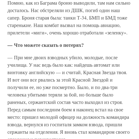
Помню, как из Баграма броню выводили, там нам сильно
досталось. Нас обстреляли из ДШК, погиб один наш
сапер. Броня старая была: танки Т-34, БМП и БМД тоже
старенькие. Наш комбат вызвал на помощь авиацию,
прилетели «миги», очень хорошо отработали «зеленку».
— Что можете сказать о потерях?
— При мне двоих взводных убило, молодые, после
училища. У нас ведь было как: найдешь автомат или
винтовку английскую — и считай, Красная Звезда твоя.
И вот они все рвались за этой Красной Звездой и
получили ее, но уже посмертно. Было, и по два-три
человека убитыми теряли за бой, но больше было
раненых, сержантский состав часто выходил из строя.
Перед самым последним боем я наконец встал на свое
место: пришел молодой офицер на должность командира
взвода, вернулся из госпиталя замком взвода, пришли
сержанты на отделения. Я вновь стал командиром своего