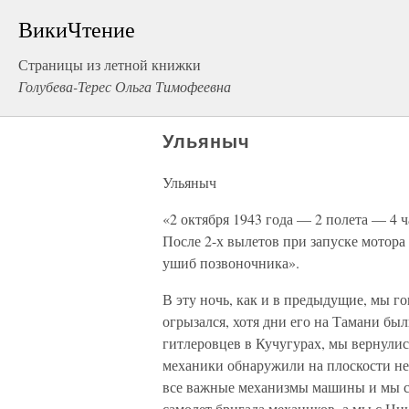
ВикиЧтение
Страницы из летной книжки
Голубева-Терес Ольга Тимофеевна
Ульяныч
Ульяныч
«2 октября 1943 года — 2 полета — 4 
После 2-х вылетов при запуске мотора
ушиб позвоночника».
В эту ночь, как и в предыдущие, мы г
огрызался, хотя дни его на Тамани б
гитлеровцев в Кучугурах, мы вернулис
механики обнаружили на плоскости нес
все важные механизмы машины и мы с 
самолет бригада механиков, а мы с Ни