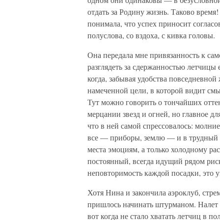
отдать за Родину жизнь. Таково время
понимала, что успех приносит согласо
полуслова, со вздоха, с кивка головы.
Она передала мне привязанность к сам
разглядеть за сдержанностью летчицы 
когда, забывая удобства повседневной 
намеченной цели, в которой видит смы
Тут можно говорить о тончайших оттен
мерцании звезд и огней, но главное дл
что в ней самой спрессовалось: молни
все — приборы, землю — и в трудный м
места эмоциям, а только холодному ра
постоянный, всегда идущий рядом риск,
неповторимость каждой посадки, это у
Хотя Нина и закончила аэроклуб, стрем
пришлось начинать штурманом. Налет б
вот когда не стало хватать летчиц в 