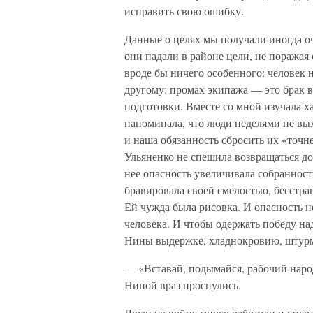
исправить свою ошибку.
Данные о целях мы получали иногда оч
они падали в районе цели, не поражая 
вроде бы ничего особенного: человек н
другому: промах экипажа — это брак в
подготовки. Вместе со мной изучала ха
напоминала, что люди неделями не вых
и наша обязанность сбросить их «точне
Ульяненко не спешила возвращаться до
нее опасность увеличивала собранност
бравировала своей смелостью, бесстра
Ей чужда была рисовка. И опасность н
человека. И чтобы одержать победу над
Нины выдержке, хладнокровию, штурма
— «Вставай, подымайся, рабочий наро
Ниной враз проснулись.
Люди на войне много работали и смерте