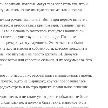
ли облаками, которые могут тебя запрятать так, что и
турманском языке именуются элементами полета.
влекала романтика полета. Вот и при первом вылете с
ство, я залюбовалась крылом зари, таявшим где-то
ю. И мне невольно захотелось коснуться волшебной
сех цветов, существующих в природе. Плавные
то перечеркнул эту гармонию. Этим «кто-то» были
е четкости мысли и собранности, которое приходит в
ла, что штурман не просто зритель. И, любуясь
 позолотой или серостью облаков, я их обдумывала. Что
?
рого по маршруту, рассчитывать и выдерживать время,
 полете, будто на шарнирах, кругом поворачивалась,
предусмотреть и быстро принять правильное решение.
похожесть и не такие уж гладкие и обкатанные были
. Люди разные, и должны быть такие, наверное, но в
 убежденности в правоте нашего дела и в готовности