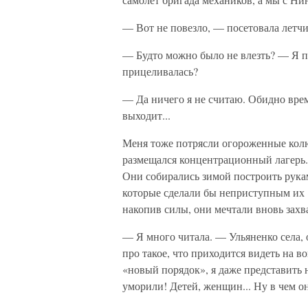
— Вот не повезло, — посетовала летчи
— Будто можно было не влезть? — Я по
прицеливалась?
— Да ничего я не считаю. Обидно время
выходит...
Меня тоже потрясли огороженные колю
размещался концентрационный лагерь. 
Они собирались зимой построить рука
которые сделали бы неприступным их 
накопив силы, они мечтали вновь захв
— Я много читала. — Ульяненко села, 
про такое, что приходится видеть на 
«новый порядок», я даже представить 
уморили! Детей, женщин... Ну в чем о