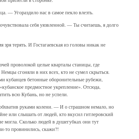
ца. — Угораздило нас в самое пекло влезть.
чувствовала себя уязвленной. — Ты считаешь, я долго
 зря терять. И Гостагаевская из головы никак не
чей проволокой целые кварталы станицы, где
Немцы сгоняли в них всех, кто не сумел скрыться.
ми кубанцев бетонные оборонительные рубежи,
«кубанское предмостное укрепление». Отсюда,
атить всю Кубань, но не успели.
обхватив руками колени. — И о страшном немало, но
войне или слышать от людей, кто вкусил гитлеровский
не могла. Сколько людей в душегубках они тут
ни-то провинились, скажи?!