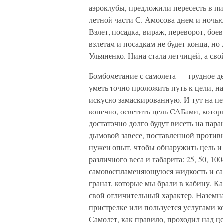
аэроклубы, предложили пересесть в пи
летной части С. Амосова днем и ночью 
Взлет, посадка, вираж, переворот, боев
взлетам и посадкам не будет конца, но
Ульяненко. Нина стала летчицей, а св
Бомбометание с самолета — трудное де
уметь точно проложить путь к цели, н
искусно замаскированную. И тут на п
конечно, осветить цель САБами, которы
достаточно долго будут висеть на пар
дымовой завесе, поставленной против
нужен опыт, чтобы обнаружить цель и
различного веса и габарита: 25, 50, 1
самовоспламеняющуюся жидкость и са
гранат, которые мы брали в кабину. К
свой отличительный характер. Наземна
пристрелке или пользуется услугами 
Самолет, как правило, проходил над 