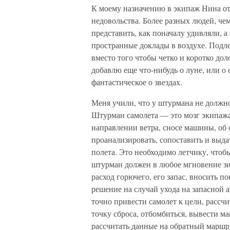
К моему назначению в экипаж Нина отн
недовольства. Более разных людей, че
представить, как поначалу удивляли, 
пространные доклады в воздухе. Подле
вместо того чтобы четко и коротко дол
добавлю еще что-нибудь о луне, или о
фантастическое о звездах.
Меня учили, что у штурмана не должн
Штурман самолета — это мозг экипажа.
направлении ветра, сносе машины, об 
проанализировать, сопоставить и выдат
полета. Это необходимо летчику, чтоб
штурман должен в любое мгновение зна
расход горючего, его запас, вносить по
решение на случай ухода на запасной
точно привести самолет к цели, рассч
точку сброса, отбомбиться, вывести м
рассчитать данные на обратный маршру