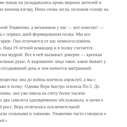
оже никак на укладывались кровь мирных жителей и
ни кинешь взгляд. Нина снова легла, положив голову на
иной Ульяненко, а механиком у нас — вот повезло! —
сь с первых дней формирования полка. Мы все
тарше. Она отличается от нас немногословием,
. Наш 19-летний командир и в полку считается
ски мудрой. Все в ней вызывает доверие — крепкая
сильные руки. А выражение лица такое, какое бывает у
 сегодняшний день и чем начнется завтрашний.
ущества: она до войны кончила аэроклуб, а мы с
ко в полку. Однако Вера быстро освоила По-2. До
ненко, она уже имела на счету более тысячи
о два самолета одновременно обслуживала, и ничего
й рост, Вера отличалась исключительной
ыли сильными и ловкими. Ульяненко часто говорила о
ог».