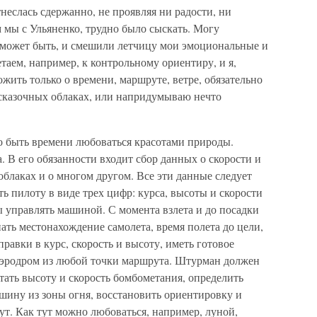
еслась сдержанно, не проявляя ни радости, ни
м мы с Ульяненко, трудно было сыскать. Могу
а может быть, и смешили летчицу мои эмоциональные и
таем, например, к контрольному ориентиру, и я,
ожить только о времени, маршруте, ветре, обязательно
 сказочных облаках, или напридумываю нечто
о быть времени любоваться красотами природы.
 В его обязанности входит сбор данных о скорости и
облаках и о многом другом. Все эти данные следует
ь пилоту в виде трех цифр: курса, высоты и скорости
ы управлять машиной. С момента взлета и до посадки
ть местонахождение самолета, время полета до цели,
правки в курс, скорость и высоту, иметь готовое
 аэродром из любой точки маршрута. Штурман должен
итать высоту и скорость бомбометания, определить
ашину из зоны огня, восстановить ориентировку и
т. Как тут можно любоваться, например, луной,