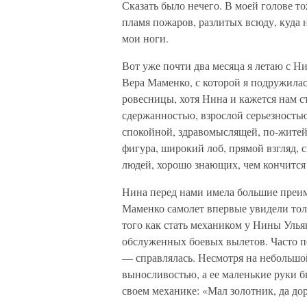
Сказать было нечего. В моей голове т
пламя пожаров, разлитых всюду, куда 
мои ноги.
Вот уже почти два месяца я летаю с Н
Вера Маменко, с которой я подружила
ровесницы, хотя Нина и кажется нам с
сдержанностью, взрослой серьезностью
спокойной, здравомыслящей, по-житей
фигура, широкий лоб, прямой взгляд, 
людей, хорошо знающих, чем кончится
Нина перед нами имела большие преим
Маменко самолет впервые увидели толь
того как стать механиком у Нины Улья
обслуженных боевых вылетов. Часто п
— справлялась. Несмотря на небольшо
выносливостью, а ее маленькие руки б
своем механике: «Мал золотник, да дор