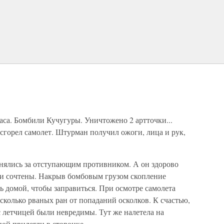
часа. Бомбили Кучугуры. Уничтожено 2 артточки...
 сгорел самолет. Штурман получил ожоги, лица и рук,
онялись за отступающим противником. А он здорово
ыли сочтены. Накрыв бомбовым грузом скопление
ь домой, чтобы заправиться. При осмотре самолета
колько рваных ран от попаданий осколков. К счастью,
летчицей были невредимы. Тут же налетела на
ной прилегли в сторонке.