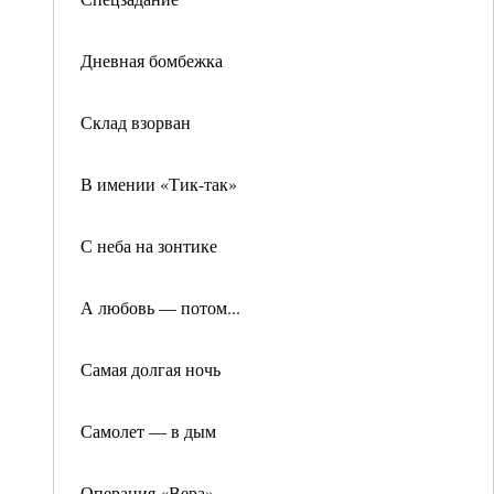
Дневная бомбежка
Склад взорван
В имении «Тик-так»
С неба на зонтике
А любовь — потом...
Самая долгая ночь
Самолет — в дым
Операция «Вера»