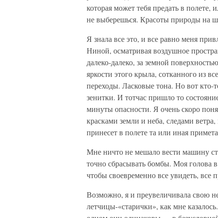
которая может тебя предать в полете, и
не выберешься. Красоты природы на ш
Я знала все это, и все равно меня при
Ниной, осматривая воздушное простран
далеко-далеко, за земной поверхность
яркости этого крыла, сотканного из в
переходы. Ласковые тона. Но вот кто-
зенитки. И тотчас пришло то состояни
минуты опасности. Я очень скоро поня
красками земли и неба, следами ветра,
принесет в полете та или иная примета
Мне ничто не мешало вести машину ст
точно сбрасывать бомбы. Моя голова в
чтобы своевременно все увидеть, все 
Возможно, я и преувеличивала свою не
летчицы-«старички», как мне казалось
одном они одинаковы — в безусловной