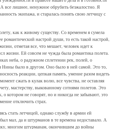
! А все лишнее, ненужное обрубить безжалостно. Я
ванность экипажа, и старалась понять свою летчицу с
олету, как к живому существу. Со временем я сумела
ее романтический настрой души, то есть такой настрой,
жизни, отметая все, что мешает, человек идет к
сл жизни. Ей совсем не чужда была романтика полета.
ках неба, о радужном сплетении рек, полей, о
я Нины было в другом. Оно было в ней самой. Это то,
еносность реакции, цепкая память, умение разом видеть
омент сжать в кулак волю, все чувства, не оставляя
счету, мастерству, выкованному сотнями полетов. Это
 о котором не говорят, но и никогда не забывают, это
мение отключить страх.
ясь стать летчицей, однако службу в армии ей
ыл мал, да и штурманов в те времена недоставало. А
полку, многим штурманам, окончившим до войны