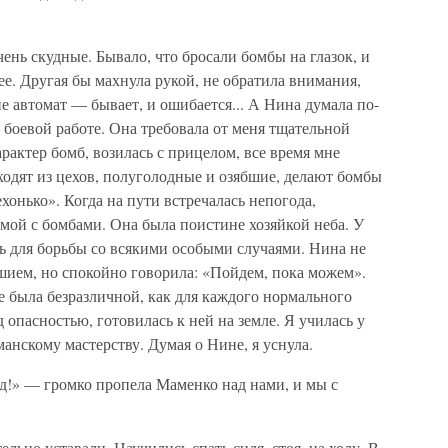
ень скудные. Бывало, что бросали бомбы на глазок, и
ее. Другая бы махнула рукой, не обратила внимания,
е автомат — бывает, и ошибается... А Нина думала по-
 боевой работе. Она требовала от меня тщательной
рактер бомб, возилась с прицелом, все время мне
одят из цехов, полуголодные и озябшие, делают бомбы
хонько». Когда на пути встречалась непогода,
мой с бомбами. Она была поистине хозяйкой неба. У
ь для борьбы со всякими особыми случаями. Нина не
шием, но спокойно говорила: «Пойдем, пока можем».
е была безразличной, как для каждого нормального
 опасностью, готовилась к ней на земле. Я училась у
нскому мастерству. Думая о Нине, я уснула.
д!» — громко пропела Маменко над нами, и мы с
льно уставали. Научились спать сидя, стоя, на ходу. В