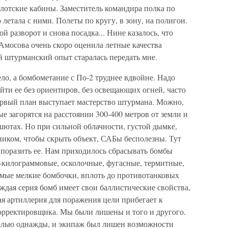
лотские кабины. Заместитель командира полка по
летала с ними. Полеты по кругу, в зону, на полигон.
ой разворот и снова посадка... Нине казалось, что
 Амосова очень скоро оценила летные качества
ой штурманский опыт старалась передать мне.
ло, а бомбометание с По-2 труднее вдвойне. Надо
айти ее без ориентиров, без освещающих огней, часто
ервый план выступает мастерство штурмана. Можно,
е загорятся на расстоянии 300-400 метров от земли и
ашютах. Но при сильной облачности, густой дымке,
ником, чтобы скрыть объект, САБы бесполезны. Тут
 поразить ее. Нам приходилось сбрасывать бомбы
00-килограммовые, осколочные, фугасные, термитные,
мые мелкие бомбочки, вплоть до противотанковых
аждая серия бомб имеет свои баллистические свойства,
я артиллерия для поражения цели прибегает к
корректировщика. Мы были лишены и того и другого.
целью однажды, и экипаж был лишен возможности