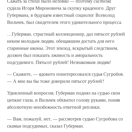
Сажать за стихи было неловко — поэтому
система
судила Игоря Мироновича за скупку краденого. Друг
Губермана, в будущем известный социолог Всеволод
Вильчек, был свидетелем этого удивительного процесса.
…Губерман, страстный коллекционер, дал пятьсот рублей
неким молодым людям, обещавшим достать для него
старинные иконы. Этот эпизод, вскрытый следствием,
должен был показать лживость и аморальность
подсудимого. Пятьсот рублей! Незнакомым людям!
— Скажите, — ядовито поинтересовался судья Сугробов.
— А мне вы бы тоже доверили пятьсот рублей?
Удивленный вопросом, Губерман поднял на судью свои
цепкие глаза, и Вильчек обхватил голову руками, поняв
абсолютную неизбежность ответной реплики.
— Вам, пожалуй, нет, — рассмотрев судью Сугробова со
скамьи подсудимых, сказал Губерман.