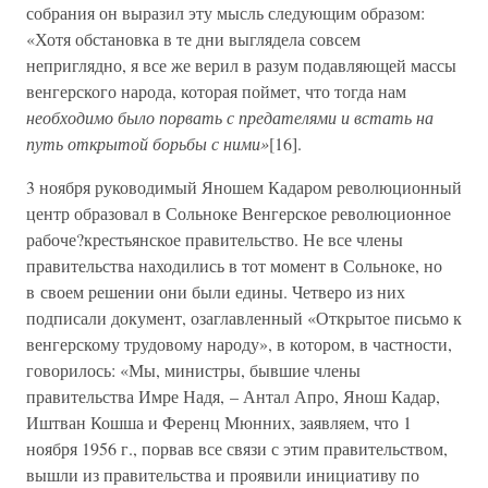
собрания он выразил эту мысль следующим образом:
«Хотя обстановка в те дни выглядела совсем
неприглядно, я все же верил в разум подавляющей массы
венгерского народа, которая поймет, что тогда нам
необходимо было порвать с предателями и встать на
путь открытой борьбы с ними»
[16].
3 ноября руководимый Яношем Кадаром революционный
центр образовал в Сольноке Венгерское революционное
рабоче?крестьянское правительство. Не все члены
правительства находились в тот момент в Сольноке, но
в своем решении они были едины. Четверо из них
подписали документ, озаглавленный «Открытое письмо к
венгерскому трудовому народу», в котором, в частности,
говорилось: «Мы, министры, бывшие члены
правительства Имре Надя, – Антал Апро, Янош Кадар,
Иштван Кошша и Ференц Мюнних, заявляем, что 1
ноября 1956 г., порвав все связи с этим правительством,
вышли из правительства и проявили инициативу по