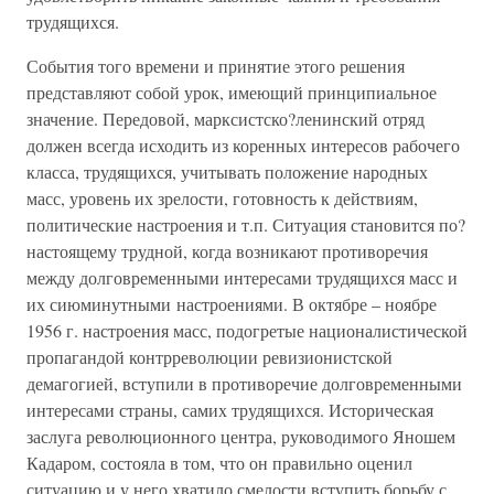
трудящихся.
События того времени и принятие этого решения
представляют собой урок, имеющий принципиальное
значение. Передовой, марксистско?ленинский отряд
должен всегда исходить из коренных интересов рабочего
класса, трудящихся, учитывать положение народных
масс, уровень их зрелости, готовность к действиям,
политические настроения и т.п. Ситуация становится по?
настоящему трудной, когда возникают противоречия
между долговременными интересами трудящихся масс и
их сиюминутными настроениями. В октябре – ноябре
1956 г. настроения масс, подогретые националистической
пропагандой контрреволюции ревизионистской
демагогией, вступили в противоречие долговременными
интересами страны, самих трудящихся. Историческая
заслуга революционного центра, руководимого Яношем
Кадаром, состояла в том, что он правильно оценил
ситуацию и у него хватило смелости вступить борьбу с