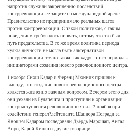
напротив служили закреплению последствий
контрреволюции, ее защите на международной арене.
Правительство не предпринимало реальных шагов
против контрреволюции. С такой политикой, с таким
поведением требовалось порвать, потому что это был
путь предательства. В то же время политика периода
культа личности не могла быть альтернативой
контрреволюции, точно также как кадры этого периода –
инициаторами создания нового революционного центра.
1 ноября Янош Кадар и Ференц Мюнних пришли к
выводу, что создание нового революционного центра
является жизненно важным вопросом. Вечером этого дня
они уехали из Будапешта и приступили к организации
контрнаступления революционных сил. 2 ноября при
содействии генерал?лейтенанта Шандора Ногради за
Яношем Кадаром последовали Дьёрдь Марошап, Антал
Апро, Карой Кишш и другие товарищи.