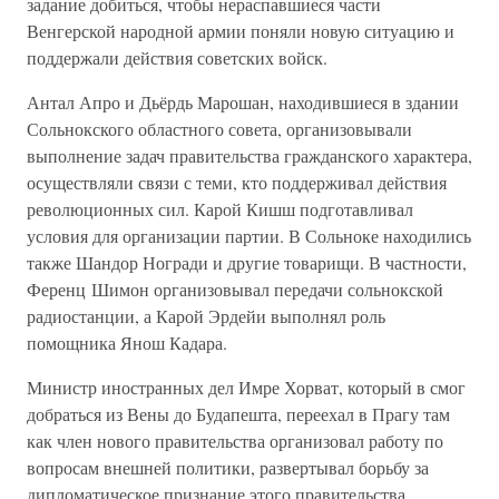
задание добиться, чтобы нераспавшиеся части
Венгерской народной армии поняли новую ситуацию и
поддержали действия советских войск.
Антал Апро и Дьёрдь Марошан, находившиеся в здании
Сольнокского областного совета, организовывали
выполнение задач правительства гражданского характера,
осуществляли связи с теми, кто поддерживал действия
революционных сил. Карой Кишш подготавливал
условия для организации партии. В Сольноке находились
также Шандор Ногради и другие товарищи. В частности,
Ференц Шимон организовывал передачи сольнокской
радиостанции, а Карой Эрдейи выполнял роль
помощника Янош Кадара.
Министр иностранных дел Имре Хорват, который в смог
добраться из Вены до Будапешта, переехал в Прагу там
как член нового правительства организовал работу по
вопросам внешней политики, развертывал борьбу за
дипломатическое признание этого правительства,