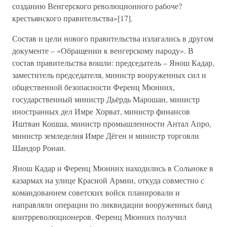
созданию Венгерского революционного рабоче?
крестьянского правительства»[17].
Состав и цели нового правительства излагались в другом
документе – «Обращении к венгерскому народу». В
состав правительства вошли: председатель – Янош Кадар,
заместитель председателя, министр вооруженных сил и
общественной безопасности Ференц Мюнних,
государственный министр Дьёрдь Марошан, министр
иностранных дел Имре Хорват, министр финансов
Иштван Кошша, министр промышленности Антал Апро,
министр земледелия Имре Дёген и министр торговли
Шандор Ронаи.
Янош Кадар и Ференц Мюнних находились в Сольноке в
казармах на улице Красной Армии, откуда совместно с
командованием советских войск планировали и
направляли операции по ликвидации вооруженных банд
контрреволюционеров. Ференц Мюнних получил