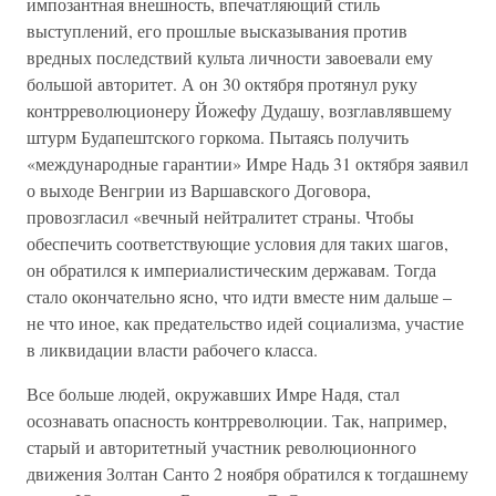
импозантная внешность, впечатляющий стиль
выступлений, его прошлые высказывания против
вредных последствий культа личности завоевали ему
большой авторитет. А он 30 октября протянул руку
контрреволюционеру Йожефу Дудашу, возглавлявшему
штурм Будапештского горкома. Пытаясь получить
«международные гарантии» Имре Надь 31 октября заявил
о выходе Венгрии из Варшавского Договора,
провозгласил «вечный нейтралитет страны. Чтобы
обеспечить соответствующие условия для таких шагов,
он обратился к империалистическим державам. Тогда
стало окончательно ясно, что идти вместе ним дальше –
не что иное, как предательство идей социализма, участие
в ликвидации власти рабочего класса.
Все больше людей, окружавших Имре Надя, стал
осознавать опасность контрреволюции. Так, например,
старый и авторитетный участник революционного
движения Золтан Санто 2 ноября обратился к тогдашнему