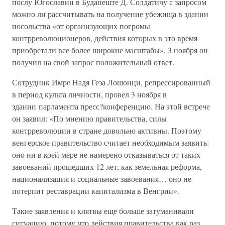
послу Югославии в Будапеште Д. Солдатичу с запросом
можно ли рассчитывать на получение убежища в здании
посольства «от организующих погромы
контрреволюционеров, действия которых в это время
приобретали все более широкие масштабы». 3 ноября он
получил на свой запрос положительный ответ.
Сотрудник Имре Надя Геза Лошонци, репрессированный
в период культа личности, провел 3 ноября в
здании парламента пресс?конференцию. На этой встрече
он заявил: «По мнению правительства, силы
контрреволюции в стране довольно активны. Поэтому
венгерское правительство считает необходимым заявить:
оно ни в коей мере не намерено отказываться от таких
завоеваний прошедших 12 лет, как земельная реформа,
национализация и социальные завоевания… оно не
потерпит реставрации капитализма в Венгрии».
Такие заявления и клятвы еще больше затуманивали
ситуацию, потому что действия правительства как раз