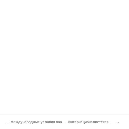
←
→
Международные условия вооруженного рагрома контрреволюции
Интернационалистская помощь и роль внутренних сил