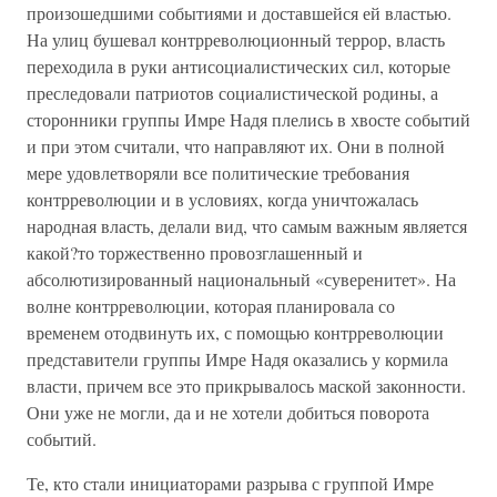
произошедшими событиями и доставшейся ей властью.
На улиц бушевал контрреволюционный террор, власть
переходила в руки антисоциалистических сил, которые
преследовали патриотов социалистической родины, а
сторонники группы Имре Надя плелись в хвосте событий
и при этом считали, что направляют их. Они в полной
мере удовлетворяли все политические требования
контрреволюции и в условиях, когда уничтожалась
народная власть, делали вид, что самым важным является
какой?то торжественно провозглашенный и
абсолютизированный национальный «суверенитет». На
волне контрреволюции, которая планировала со
временем отодвинуть их, с помощью контрреволюции
представители группы Имре Надя оказались у кормила
власти, причем все это прикрывалось маской законности.
Они уже не могли, да и не хотели добиться поворота
событий.
Те, кто стали инициаторами разрыва с группой Имре