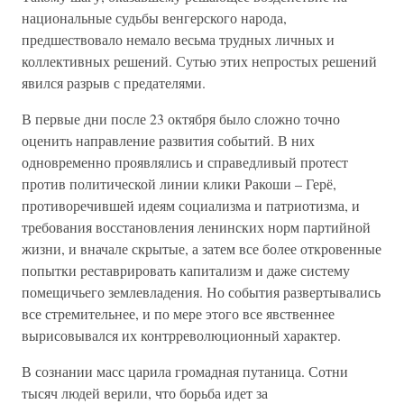
национальные судьбы венгерского народа,
предшествовало немало весьма трудных личных и
коллективных решений. Сутью этих непростых решений
явился разрыв с предателями.
В первые дни после 23 октября было сложно точно
оценить направление развития событий. В них
одновременно проявлялись и справедливый протест
против политической линии клики Ракоши – Герё,
противоречившей идеям социализма и патриотизма, и
требования восстановления ленинских норм партийной
жизни, и вначале скрытые, а затем все более откровенные
попытки реставрировать капитализм и даже систему
помещичьего землевладения. Но события развертывались
все стремительнее, и по мере этого все явственнее
вырисовывался их контрреволюционный характер.
В сознании масс царила громадная путаница. Сотни
тысяч людей верили, что борьба идет за