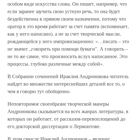
особом виде искусства слова. Он пишет, например, что
если заранее заучить свою устную речь, то она будет
бездейственна в прямом своем назначении, потому что
оратор в это время работает за счет памяти (вспоминает,
как у него написано), а не за счет творческой мысли,
рождающейся у него импровизационно: «…писать – это
не значит „говорить при помощи бумаги”. А говорить –
не то же самое, что произносить вслух написанное. Это
процессы, глубоко различные между собой».
В Собрании сочинений Ираклия Андроникова читатель
найдет во множестве интереснейших деталей все то, о
чем я говорю тут обобщенно.
Неповторимое своеобразие творческой манеры
Андроникова сказывается на всех жанрах литературы, в
которых он работает, от рассказов-перевоплощений до
его докторской диссертации о Лермонтове.
В этом смысле Ираклий Андроников – явление