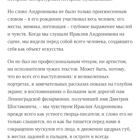
Но слово Андроникова не было только произнесенным
словом – в его рождении участвовал весь человек: его
жесты, мимика, интонация – глубокое выражение мыслей
и чувств. Когда мы слушали Ираклия Андроникова на
сцене, мы видели перед собой всего человека, создавшего
себя как объект искусства.
Он не был ни профессиональным чтецом, ни артистом,
ни исполнителем чужих текстов. Может быть, потому,
что во всех его выступлениях: в великолепных
портретах, в замечательных рассказах-показах на голубом
экране, в воспоминаниях о Большом зале дорогой нам
Ленинградской филармонии, получившей имя Дмитрия
Шостаковича, – мы чувствуем Ираклия Андроникова
прежде всего как устного творца-писателя; и слово его не
только слышится, но и как бы пишется перед нами в
сокращении мускулов его лица, в движении щедрых губ,
в жестах ладоней и пальцев, в остроте и всегда