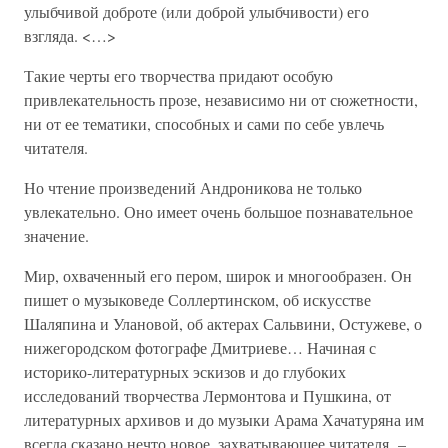
улыбчивой доброте (или доброй улыбчивости) его
взгляда. <…>
Такие черты его творчества придают особую
привлекательность прозе, независимо ни от сюжетности,
ни от ее тематики, способных и сами по себе увлечь
читателя.
Но чтение произведений Андроникова не только
увлекательно. Оно имеет очень большое познавательное
значение.
Мир, охваченный его пером, широк и многообразен. Он
пишет о музыковеде Соллертинском, об искусстве
Шаляпина и Улановой, об актерах Сальвини, Остужеве, о
нижегородском фотографе Дмитриеве… Начиная с
историко-литературных эскизов и до глубоких
исследований творчества Лермонтова и Пушкина, от
литературных архивов и до музыки Арама Хачатуряна им
всегда сказано нечто новое, захватывающее читателя, –