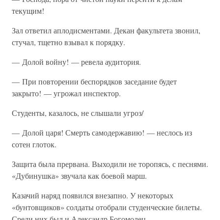
текущим!
Зал ответил аплодисментами. Декан факультета звонил,
стучал, тщетно взывал к порядку.
— Долой войну! — ревела аудитория.
— При повторении беспорядков заседание будет
закрыто! — угрожал инспектор.
Студенты, казалось, не слышали угроз/
— Долой царя! Смерть самодержавию! — неслось из
сотен глоток.
Защита была прервана. Выходили не торопясь, с песнями.
«Дубинушка» звучала как боевой марш.
Казачий наряд появился внезапно. У некоторых
«бунтовщиков» солдаты отобрали студенческие билеты.
Среди них был и Александр Богомолец.