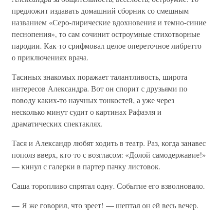
предложит издавать домашний сборник со смешным
названием «Серо-лирические вдохновения и темно-синие
песнопения», то сам сочинит остроумные стихотворные
пародии. Как-то срифмовал целое опереточное либретто
о приключениях врача.
Тасиных знакомых поражает талантливость, широта
интересов Александра. Вот он спорит с друзьями по
поводу каких-то научных тонкостей, а уже через
несколько минут судит о картинах Рафаэля и
драматических спектаклях.
Тася и Александр любят ходить в театр. Раз, когда занавес
пополз вверх, кто-то с возгласом: «Долой самодержавие!»
— кинул с галерки в партер пачку листовок.
Саша торопливо спрятал одну. Событие его взволновало.
— Я же говорил, что зреет! — шептал он ей весь вечер.