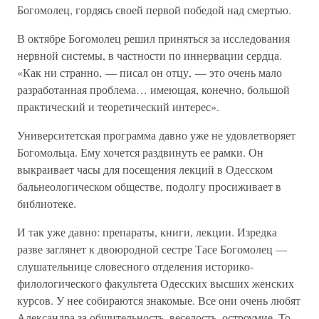
Богомолец, гордясь своей первой победой над смертью.
В октябре Богомолец решил приняться за исследования
нервной системы, в частности по иннервации сердца.
«Как ни странно, — писал он отцу, — это очень мало
разработанная проблема… имеющая, конечно, большой
практический и теоретический интерес».
Университетская программа давно уже не удовлетворяет
Богомольца. Ему хочется раздвинуть ее рамки. Он
выкраивает часы для посещения лекций в Одесском
бальнеологическом обществе, подолгу просиживает в
библиотеке.
И так уже давно: препараты, книги, лекции. Изредка
разве заглянет к двоюродной сестре Тасе Богомолец —
слушательнице словесного отделения историко-
филологического факультета Одесских высших женских
курсов. У нее собираются знакомые. Все они очень любят
Александра за общительность, веселость, остроумие. То