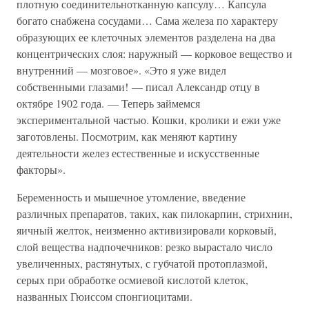
плотную соединительнотканную капсулу… Капсула
богато снабжена сосудами… Сама железа по характеру
образующих ее клеточных элементов разделена на два
концентрических слоя: наружный — корковое вещество и
внутренний — мозговое». «Это я уже видел
собственными глазами! — писал Александр отцу в
октябре 1902 года. — Теперь займемся
экспериментальной частью. Кошки, кролики и ежи уже
заготовлены. Посмотрим, как меняют картину
деятельности желез естественные и искусственные
факторы».
Беременность и мышечное утомление, введение
различных препаратов, таких, как пилокарпин, стрихнин,
яичный желток, неизменно активизировали корковый,
слой вещества надпочечников: резко вырастало число
увеличенных, растянутых, с губчатой протоплазмой,
серых при обработке осмиевой кислотой клеток,
названных Гюиссом спонгиоцитами.