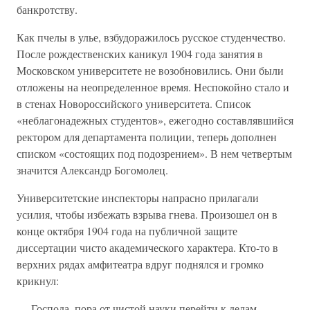
банкротству.
Как пчелы в улье, взбудоражилось русское студенчество.
После рождественских каникул 1904 года занятия в
Московском университете не возобновились. Они были
отложены на неопределенное время. Неспокойно стало и
в стенах Новороссийского университета. Список
«неблагонадежных студентов», ежегодно составлявшийся
ректором для департамента полиции, теперь дополнен
списком «состоящих под подозрением». В нем четвертым
значится Александр Богомолец.
Университетские инспекторы напрасно прилагали
усилия, чтобы избежать взрыва гнева. Произошел он в
конце октября 1904 года на публичной защите
диссертации чисто академического характера. Кто-то в
верхних рядах амфитеатра вдруг поднялся и громко
крикнул:
— Господа, пора от чистой науки перейти к делам