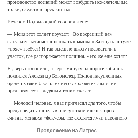
производство дознаний может возбудить нежелательные
толки, следствие прекратить».
Вечером Подвысоцкий говорил жене:
— Меня этот солдат поучает: «Во вверенный вам
факультет начинает проникать крамола!» Затянуть потуже
«пояс» требует! И так высшую школу превратили в
участок, где распоряжается полиция. Чего же еще хотят?
В дверь позвонили, и через минуту на пороге кабинета
появился Александр Богомолец. Из-под насупленных
бровей хозяин бросил на него суровый взгляд и, не
предлагая сесть, ледяным тоном сказал:
— Молодой человек, я вас пригласил для того, чтобы
предупредить: впредь в присутствии инспекторов
считать монарха «фокусом, где сходятся лучи народного
благоволения». Советую изредка почитывать
Продолжение на Литрес
«Московские ведомости». Они «обожаемого»