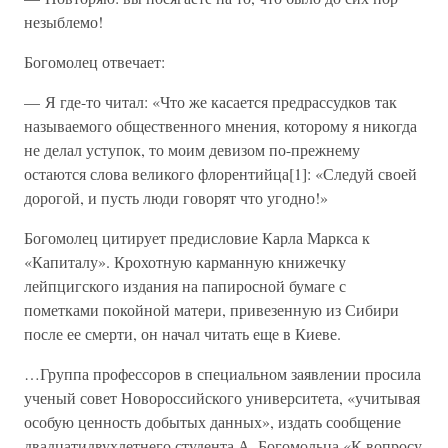
незыблемо!
Богомолец отвечает:
— Я где-то читал: «Что же касается предрассудков так
называемого общественного мнения, которому я никогда
не делал уступок, то моим девизом по-прежнему
остаются слова великого флорентийца[1]: «Следуй своей
дорогой, и пусть люди говорят что угодно!»
Богомолец цитирует предисловие Карла Маркса к
«Капиталу». Крохотную карманную книжечку
лейпцигского издания на папиросной бумаге с
пометками покойной матери, привезенную из Сибири
после ее смерти, он начал читать еще в Киеве.
…Группа профессоров в специальном заявлении просила
ученый совет Новороссийского университета, «учитывая
особую ценность добытых данных», издать сообщение
двадцатидвухлетнего студента А. Богомольца «К вопросу