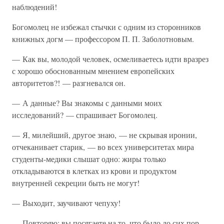
наблюдений!
Богомолец не избежал стычки с одним из сторонников
книжных догм — профессором П. П. Заболотновым.
— Как вы, молодой человек, осмеливаетесь идти вразрез
с хорошо обоснованным мнением европейских
авторитетов?! — разгневался он.
— А данные? Вы знакомы с данными моих
исследований? — спрашивает Богомолец.
— Я, милейший, другое знаю, — не скрывая иронии,
отчеканивает старик, — во всех университетах мира
студенты-медики слышат одно: жиры только
откладываются в клетках из крови и продуктом
внутренней секреции быть не могут!
— Выходит, заучивают чепуху!
— Повторяю: вы посягаете на то, что было до сих пор