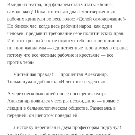
Выйдя из театра, под фонарем стал читать: «Бойся,
самодержец! Пока что только два самоотверженных
рабочих крикнули во весь голос: «Долой самодержавие!»
Но близок час, когда весь рабочий народ, как один
человек, предъявит требование себе политических прав.
И в этот грозный час не помогут тебе ни твои шпионы,
ни твои жандармы — единственные твои друзья в стране,
потому что все честные рабочие и крестьяне — все
против тебя».
— Чистейшая правда! — прошептал Александр. —
Только нужно добавить: «И честные студенты».
А через несколько дней после посещения театра
Александр появился у сестры неожиданно — прямо с
лекции в бальнеологическом обществе. Раздеваясь в
передней, он шепотом поведал ей;
— Листовку переписал и двум профессорам подсунул!
Знала бы ты, какой шум поднялся в университете!