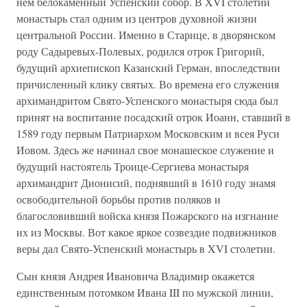
нем белокаменный Успенский собор. В XVI столетии
монастырь стал одним из центров духовной жизни
центральной России. Именно в Старице, в дворянском
роду Садыревых-Полевых, родился отрок Григорий,
будущий архиепископ Казанский Герман, впоследствии
причисленный клику святых. Во времена его служения
архимандритом Свято-Успенского монастыря сюда был
принят на воспитание посадский отрок Иоанн, ставший в
1589 году первым Патриархом Московским и всея Руси
Иовом. Здесь же начинал свое монашеское служение и
будущий настоятель Троице-Сергиева монастыря
архимандрит Дионисий, поднявший в 1610 году знамя
освободительной борьбы против поляков и
благословивший войска князя Пожарского на изгнание
их из Москвы. Вот какое яркое созвездие подвижников
веры дал Свято-Успенский монастырь в XVI столетии.
Сын князя Андрея Ивановича Владимир окажется
единственным потомком Ивана III по мужской линии,