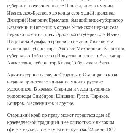
губернии, похоронен в селе Панафидино; в имении
Ивановское-Братково до конца своих дней проживал
Дмитрий Иванович Ермолаев, бывший вице-губернатор
Казанский и Вятский; в ограде Успенской церкви села
Берново покоится прах Орловского губернатора Ивана
Петровича Вульфа; из родового имения Иваьовское
вышли два губернатора- Алексей Михайлович Корнилов,
губернатор Тобольска и Иркутска, и его сын Александр
Алексеевич, губернатор Киева, Тобольска и Вятки.
Архитектурное наследие Старицы и Старицкого края
издавна привлекало внимание многих русских
художников. В храмах Старицы и уезда трудились
живописцы Симбиров, Шишкин, Гусев, Чириков,
Кочеров, Масленников и другие.
Старицкий край по праву может гордиться давней
краеведческой традицией и ее близостью к высоким
сферам науки, литературы и искусства. 22 июня 1884