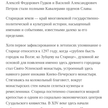
Алексей Федорович Гудков и Василий Александрович
Петров стали полными Кавалерами орденов Славы.
Старицкая земля — край многовековой государственно-
политической и культурной истории, насыщенный
именами и событиями, известными далеко за его
пределами.
Хотя первое зафиксированное в летописях упоминание о
Старице относится к 1297 году, когда «срублен бысть
городок на Волзе, ко Зубцеву на Старице», духовной же
основой для появления именно здесь древнего городища
стал Свято-Успенский монастырь, устроенный здесь
намного ранее иноками Киево-Печерского монастыря.
Стягиваясь на колокольный благовест, вокруг
монастырских стен начали селиться кузнецы и
ремесленники. Старица постепенно становится мощной
крепостью и одним из социально-экономических центров
Суздальского княжества. В XIV веке здесь начали