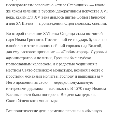
исследователям говорить о «стиле Старицких» — таком
же ярком явлении в русском декоративном искусстве XVI
века, каким для XV века явилось шитье Софьи Палеолог,
а для XVII века — произведения Строгановских светлиц.
Во второй половине XVI века Старица стала вотчиной
царя Ивана Грозного. Посетивший ее государь буквально
влюбился в этот живописнейший городок над Волгой,
дав ему ласковое прозвание — «Любим-город». Суровый
администратор и политик, Грозный был глубоко
православным человеком, и с радостью уединился в
местном Свято-Успенском монастыре, вознося вместе с
простыми монахами молитвы Господу и выпрашивая у
Него прощения за свою — нередко понуждаемую
интересами державы — жестокость. В 1570 году Иваном
Васильевичем была построена Введенская церковь
Свято-Успенского монастыря.
Все политические дела временно перешли в «бывшую