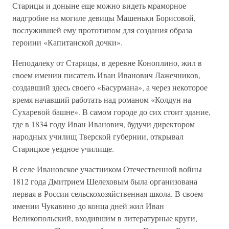
Старицы и доныне еще можно видеть мраморное
надгробие на могиле девицы Машеньки Борисовой,
послужившей ему прототипом для создания образа
героини «Капитанской дочки».
Неподалеку от Старицы, в деревне Коноплино, жил в
своем имении писатель Иван Иванович Лажечников,
создавший здесь своего «Басурмана», а через некоторое
время начавший работать над романом «Колдун на
Сухаревой башне». В самом городе до сих стоит здание,
где в 1834 году Иван Иванович, будучи директором
народных училищ Тверской губернии, открывал
Старицкое уездное училище.
В селе Ивановское участником Отечественной войны
1812 года Дмитрием Шелеховым была организована
первая в России сельскохозяйственная школа. В своем
имении Чукавино до конца дней жил Иван
Великопольский, входившим в литературные круги,