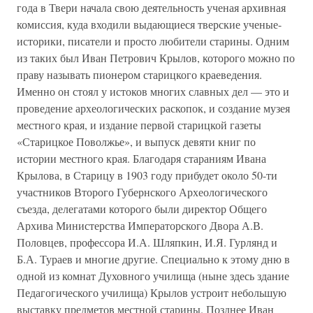
года в Твери начала свою деятельность ученая архивная
комиссия, куда входили выдающиеся тверские ученые-
историки, писатели и просто любители старины. Одним
из таких был Иван Петрович Крылов, которого можно по
праву называть пионером старицкого краеведения.
Именно он стоял у истоков многих славных дел — это и
проведение археологических раскопок, и создание музея
местного края, и издание первой старицкой газеты
«Старицкое Поволжье», и выпуск девяти книг по
истории местного края. Благодаря стараниям Ивана
Крылова, в Старицу в 1903 году прибудет около 50-ти
участников Второго Губернского Археологического
съезда, делегатами которого были директор Общего
Архива Министерства Императорского Двора А.В.
Половцев, профессора И.А. Шляпкин, И.Я. Гурлянд и
Б.А. Тураев и многие другие. Специально к этому дню в
одной из комнат Духовного училища (ныне здесь здание
Педагогического училища) Крылов устроит небольшую
выставку предметов местной старины. Позднее Иван