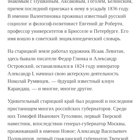
знакомым с Пушкиным, Аксаковым, Гоголем, Белинским,
причем последний приезжал к нему в усадьбу 1836 году.
В имении Валентиновка проживал известный русский
социолог и философ-позитивист Евгений де Роберти,
профессор университетов в Брюсселе и Петербурге. Его
имя вошло в советский энциклопедический словарь.
На старицкой земле работал художник Исаак Левитан,
здесь бывали писатели Федор Глинка и Александр
Островский, останавливался в 1824 году император
Александр I, начинал свою актерскую деятельность
Николай Румянцев, — будущий известный клоун
Карандаш, — и многие, многие другие.
Удивительный старицкий край был родиной и последним
пристанищем многих российских губернаторов. Среди
них Тимофей Иванович Тутолмин, первый Тверской
наместник, впоследствии генерал-губернатор Москвы,
проживавший в имении Новое; Александр Васильевич
Поликарпов, первый гражданский губернатор Тверской