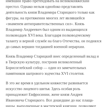
имевший право претендовать на великокняжеский
престол. Однако нельзя однобоко представлять
деятельность князя Владимира Старицкого только как
фигуры, на протяжении многих лет являвшейся
«знаменем антиправительственных сил». Князь
Владимир Андреевич был одним из выдающихся
полководцев XVI века. Благодаря полководческому
таланту и верной службе на благо Отечества, он поднялся
до самых вершин тогдашней военной иерархии.
Князь Владимир Старицкий внес определенный вклад и
в Тверскую культуру, построив великолепный
Борисоглебский собор — один из замечательных
памятников шатрового зодчества XVI столетия.
В это же время в удельном княжестве развивается
искусство лицевого шитья. Здесь особая роль
принадлежит Евфросинии, жене князя Андрея
Ивановича Старицкого. Все дошедшие до нас плаща-
ницы, выполненные в мастерской княгини, позволяют