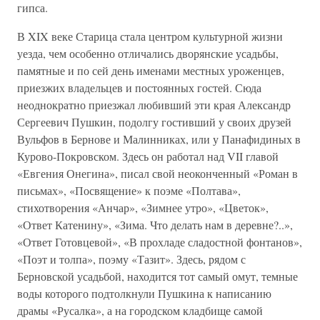
гипса.
В XIX веке Старица стала центром культурной жизни
уезда, чем особенно отличались дворянские усадьбы,
памятные и по сей день именами местных уроженцев,
приезжих владельцев и постоянных гостей. Сюда
неоднократно приезжал любивший эти края Александр
Сергеевич Пушкин, подолгу гостивший у своих друзей
Вульфов в Бернове и Малинниках, или у Панафидиных в
Курово-Покровском. Здесь он работал над VII главой
«Евгения Онегина», писал свой неоконченный «Роман в
письмах», «Посвящение» к поэме «Полтава»,
стихотворения «Анчар», «Зимнее утро», «Цветок»,
«Ответ Катенину», «Зима. Что делать нам в деревне?..»,
«Ответ Готовцевой», «В прохладе сладостной фонтанов»,
«Поэт и толпа», поэму «Тазит». Здесь, рядом с
Берновской усадьбой, находится тот самый омут, темные
воды которого подтолкнули Пушкина к написанию
драмы «Русалка», а на городском кладбище самой