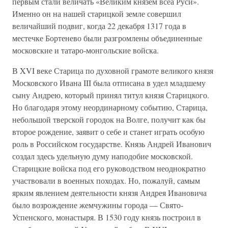
первым стали величать «Великим князем всеа Руси».
Именно он на нашей старицкой земле совершил
величайший подвиг, когда 22 декабря 1317 года в
местечке Бортенево были разгромлены объединенные
московские и татаро-монгольские войска.
В XVI веке Старица по духовной грамоте великого князя
Московского Ивана III была отписана в удел младшему
сыну Андрею, который принял титул князя Старицкого.
Но благодаря этому неординарному событию, Старица,
небольшой тверской городок на Волге, получит как бы
второе рождение, заявит о себе и станет играть особую
роль в Российском государстве. Князь Андрей Иванович
создал здесь удельную думу наподобие московской.
Старицкие войска под его руководством неоднократно
участвовали в военных походах. Но, пожалуй, самым
ярким явлением деятельности князя Андрея Ивановича
было возрождение жемчужины города — Свято-
Успенского, монастыря. В 1530 году князь построил в