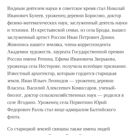
Видным деятелем науки в советское время стал Николай
Иванович Булеев, уроженец деревни Борисово, доктор
физико-математических наук, заслуженный деятель науки
и техники. Из крестьянской семьи, из села Броды, вышел
заслуженный артист России Иван Петрович Донин.
Живопись нашего земляка, члена-корреспондента
Академии художеств, лауреата Государственной премии
России имени Репина, Ефима Ивановича Зверькова,
уроженца села Нестерове, получила всеобщее признание.
Известный архитектор, которым гордится старицкая
земля, Иван Ильич Леонидов — уроженец деревни
Власиха. Василий Алексеевич Комиссаров, ученый-
биолог, доктор сельскохозяйственных наук — родился в
селе Ягодино. Уроженец села Первитино Юрий
Федорович Ралль стал вице-адмиралом Балтийского
флота.
Со старицкой землей связаны также имена людей