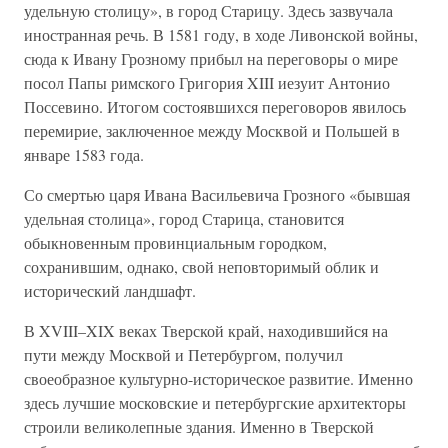
удельную столицу», в город Старицу. Здесь зазвучала
иностранная речь. В 1581 году, в ходе Ливонской войны,
сюда к Ивану Грозному прибыл на переговоры о мире
посол Папы римского Григория XIII иезуит Антонио
Поссевино. Итогом состоявшихся переговоров явилось
перемирие, заключенное между Москвой и Польшей в
январе 1583 года.
Со смертью царя Ивана Васильевича Грозного «бывшая
удельная столица», город Старица, становится
обыкновенным провинциальным городком,
сохранившим, однако, свой неповторимый облик и
исторический ландшафт.
В XVIII–XIX веках Тверской край, находившийся на
пути между Москвой и Петербургом, получил
своеобразное культурно-историческое развитие. Именно
здесь лучшие московские и петербургские архитекторы
строили великолепные здания. Именно в Тверской