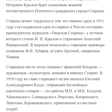
Петрович Крылов будет пожалован званием
потомственного Почетного гражданина города Старицы.
Старица может гордиться и тем, что именно здесь в 1911
году стал издаваться один из первых в России историко-
краеведческих журналов «Тверская Старина», у истоков
которого стояли И. П. Крылов и старичанин Анатолий
Вершинский. В журнале печатались старицкие краеведы:
полковник Ф.И. Зубарев, игумен Арсений, священник
Ушаков.
Старицкие места тесно связаны с фамилией Клодтов —
художников, скульпторов, живших в имении Сущево. В
1919 году во главе старицкого музея оказался Евгений
Александрович Клодт, собравший богатейшую
картинную галерея — это работы М.П. и М.К. Клодтов,
Айвазовского, Семирадского, Рокотова. Кипренского,
Левитана, Боровиковского, привезенные из местных
усадеб.