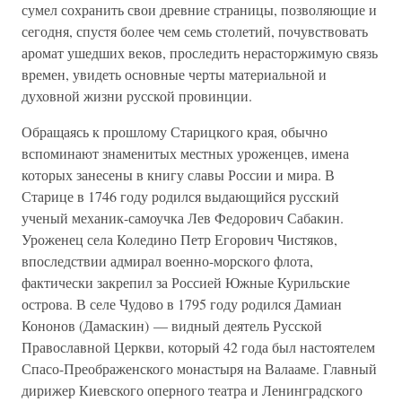
сумел сохранить свои древние страницы, позволяющие и
сегодня, спустя более чем семь столетий, почувствовать
аромат ушедших веков, проследить нерасторжимую связь
времен, увидеть основные черты материальной и
духовной жизни русской провинции.
Обращаясь к прошлому Старицкого края, обычно
вспоминают знаменитых местных уроженцев, имена
которых занесены в книгу славы России и мира. В
Старице в 1746 году родился выдающийся русский
ученый механик-самоучка Лев Федорович Сабакин.
Уроженец села Коледино Петр Егорович Чистяков,
впоследствии адмирал военно-морского флота,
фактически закрепил за Россией Южные Курильские
острова. В селе Чудово в 1795 году родился Дамиан
Кононов (Дамаскин) — видный деятель Русской
Православной Церкви, который 42 года был настоятелем
Спасо-Преображенского монастыря на Валааме. Главный
дирижер Киевского оперного театра и Ленинградского