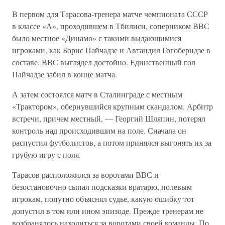
В первом для Тарасова-тренера матче чемпионата СССР
в классе «А», проходившем в Тбилиси, соперником ВВС
было местное «Динамо» с такими выдающимися
игроками, как Борис Пайчадзе и Автандил Гогоберидзе в
составе. ВВС выглядел достойно. Единственный гол
Пайчадзе забил в конце матча.
А затем состоялся матч в Сталинграде с местным
«Трактором», обернувшийся крупным скандалом. Арбитр
встречи, причем местный, — Георгий Шляпин, потерял
контроль над происходившим на поле. Сначала он
распустил футболистов, а потом принялся выгонять их за
грубую игру с поля.
Тарасов расположился за воротами ВВС и
безостановочно сыпал подсказки вратарю, полевым
игрокам, попутно объяснял судье, какую ошибку тот
допустил в том или ином эпизоде. Прежде тренерам не
возбранялось находиться за воротами своей команды. По