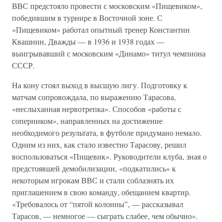
ВВС предстояло провести с московским «Пищевиком»,
победившим в турнире в Восточной зоне. С
«Пищевиком» работал опытный тренер Константин
Квашнин, Дважды — в 1936 и 1938 годах —
выигрывавший с московским «Динамо» титул чемпиона
СССР.
На кону стоял выход в высшую лигу. Подготовку к
матчам сопровождала, по выражению Тарасова,
«неслыханная нервотрепка». Способов «работы с
соперником», направленных на достижение
необходимого результата, в футболе придумано немало.
Одним из них, как стало известно Тарасову, решил
воспользоваться «Пищевик». Руководители клуба, зная о
предстоявшей демобилизации, «подкатились» к
некоторым игрокам ВВС и стали соблазнять их
приглашением в свою команду, обещанием квартир.
«Требовалось от “пятой колонны”, — рассказывал
Тарасов, — немногое — сыграть слабее, чем обычно».