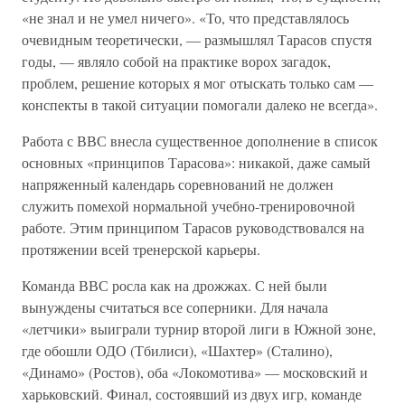
«не знал и не умел ничего». «То, что представлялось
очевидным теоретически, — размышлял Тарасов спустя
годы, — являло собой на практике ворох загадок,
проблем, решение которых я мог отыскать только сам —
конспекты в такой ситуации помогали далеко не всегда».
Работа с ВВС внесла существенное дополнение в список
основных «принципов Тарасова»: никакой, даже самый
напряженный календарь соревнований не должен
служить помехой нормальной учебно-тренировочной
работе. Этим принципом Тарасов руководствовался на
протяжении всей тренерской карьеры.
Команда ВВС росла как на дрожжах. С ней были
вынуждены считаться все соперники. Для начала
«летчики» выиграли турнир второй лиги в Южной зоне,
где обошли ОДО (Тбилиси), «Шахтер» (Сталино),
«Динамо» (Ростов), оба «Локомотива» — московский и
харьковский. Финал, состоявший из двух игр, команде