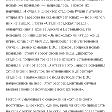
новым же правилам — запрещалось. Тарасов их
нарушил. И судья, и директор стадиона Рудин пытались
отправить Тарасова на скамейку запасных — но ничего у
них не вышло. Газета «Сталинградская правда»,
обнаруженная в архиве Акселем Вартаняном, так
поведала об инциденте: «За несколько минут до конца
игры, когда счет был 2:2, произошел возмутительный
случай. Тренер команды ВВС Тарасов, вопреки новым
правилам, стоял у ворот своей команды. Директор
стадиона попросил тренера не нарушать установленных
правил и уйти от ворот. В ответ на это Тарасов совершил
хулиганский поступок по отношению к директору
стадиона, а выбежавшие с поля футболисты ВВС
набросились на него. Этот беспрецедентный случай
вызвал законное возмущение всех зрителей».
История умалчивает о содержании «хулиганского
поступка». Директору, однако, вряд ли стоило примерять
на себя одежду рефери. По сути, он спровоцировал толпу