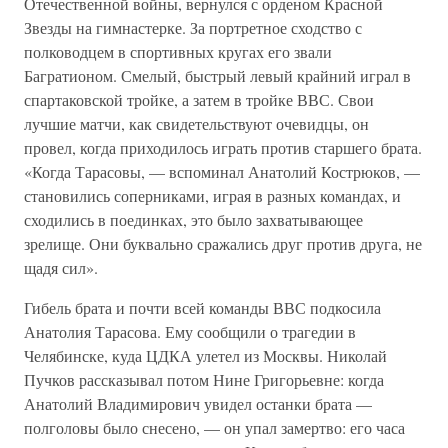
Отечественной войны, вернулся с орденом Красной
Звезды на гимнастерке. За портретное сходство с
полководцем в спортивных кругах его звали
Багратионом. Смелый, быстрый левый крайний играл в
спартаковской тройке, а затем в тройке ВВС. Свои
лучшие матчи, как свидетельствуют очевидцы, он
провел, когда приходилось играть против старшего брата.
«Когда Тарасовы, — вспоминал Анатолий Кострюков, —
становились соперниками, играя в разных командах, и
сходились в поединках, это было захватывающее
зрелище. Они буквально сражались друг против друга, не
щадя сил».
Гибель брата и почти всей команды ВВС подкосила
Анатолия Тарасова. Ему сообщили о трагедии в
Челябинске, куда ЦДКА улетел из Москвы. Николай
Пучков рассказывал потом Нине Григорьевне: когда
Анатолий Владимирович увидел останки брата —
полголовы было снесено, — он упал замертво: его часа