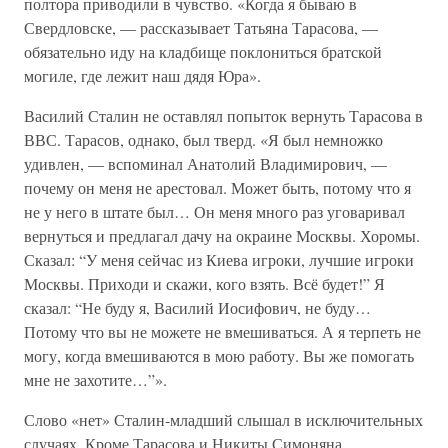
полтора приводили в чувство. «Когда я бываю в
Свердловске, — рассказывает Татьяна Тарасова, —
обязательно иду на кладбище поклониться братской
могиле, где лежит наш дядя Юра».
Василий Сталин не оставлял попыток вернуть Тарасова в
ВВС. Тарасов, однако, был тверд. «Я был немножко
удивлен, — вспоминал Анатолий Владимирович, —
почему он меня не арестовал. Может быть, потому что я
не у него в штате был… Он меня много раз уговаривал
вернуться и предлагал дачу на окраине Москвы. Хоромы.
Сказал: “У меня сейчас из Киева игроки, лучшие игроки
Москвы. Приходи и скажи, кого взять. Всё будет!” Я
сказал: “Не буду я, Василий Иосифович, не буду…
Потому что вы не можете не вмешиваться. А я терпеть не
могу, когда вмешиваются в мою работу. Вы же помогать
мне не захотите…”».
Слово «нет» Сталин-младший слышал в исключительных
случаях. Кроме Тарасова и Никиты Симоняна,