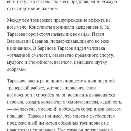
есть тому, что составляло в его представлении «самую
суть спортивной жизни».
Между тем тренерское предупреждение эффекта не
возымело. Конфликты возникали каждодневно. За
Тарасова горой стоял начальник команды Павел
Васильевич Баранов, поддерживавший его во всех
начинаниях. В Баранове Тарасов видел человека
«отчаянной смелости, беззаветно преданного спорту,
мудрого и спокойного, веселого, ценящего шутку
добряка».
Тарасову, очень рано приступившему к полноценной
тренерской работе, хотелось проверить свои
возможности: способен ли он воспитать выдающихся
игроков, создать коллектив с тем материалом, какой есть,
— «коллектив, умеющий побеждать соперников классом
повыше». Тарасов понимал, что многим футболистам
предложенный им метод объемных тренировок не
нравится и непривычен. Уже тогда он признавался в