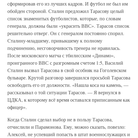
сформировав его из лучших кадров. И футбол не был им
обойден стороной. Сталин предложил Тарасову целый
список знаменитых футболистов, которые, по словам
генерала, должны были «украсить ВВС». Тарасов список
решительно отверг. Он с генералом постоянно спорил.
Сталину-младшему, привыкшему к полному
подчинению, несговорчивость тренера не нравилась.
После московского матча с тбилисским «Динамо»,
проигранного ВВС с разгромным счетом 1:5, Василий
Сталин вызвал Тарасова в свой особняк на Гоголевском
бульваре. Крутой разговор завершился просьбой Тарасова
освободить его от должности. «Нашла коса на камень, —
рассказывал о той ситуации Тарасов. — Я вернулся в
ЦДКА, к которому всё время оставался приписанным как
офицер».
Когда Сталин сделал выбор не в пользу Тарасова,
отчислили и Парамонова. Ему, можно сказать, повезло:
Алексей, не успевший попасть в штат военнослужащих и