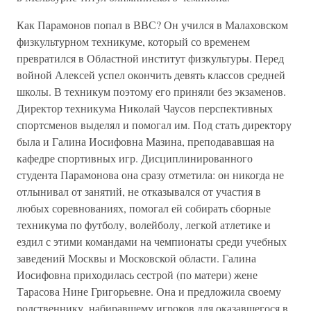
Как Парамонов попал в ВВС? Он учился в Малаховском
физкультурном техникуме, который со временем
превратился в Областной институт физкультуры. Перед
войной Алексей успел окончить девять классов средней
школы. В техникум поэтому его приняли без экзаменов.
Директор техникума Николай Чаусов перспективных
спортсменов выделял и помогал им. Под стать директору
была и Галина Иосифовна Мазина, преподававшая на
кафедре спортивных игр. Дисциплинированного
студента Парамонова она сразу отметила: он никогда не
отлынивал от занятий, не отказывался от участия в
любых соревнованиях, помогал ей собирать сборные
техникума по футболу, волейболу, легкой атлетике и
ездил с этими командами на чемпионаты среди учебных
заведений Москвы и Московской области. Галина
Иосифовна приходилась сестрой (по матери) жене
Тарасова Нине Григорьевне. Она и предложила своему
родственнику, набиравшему игроков для оказавшегося в