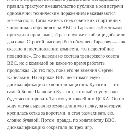
правила трактуют вмешательство публики в ход встречи
однозначно: техническим поражением наказываются
хозяева поля. Тогда же весь гнев советских спортивных
чиновников обрушился на ВВС и Тарасова. «Летчикам»
присудили проигрыш, «Трактору» же в таблице добавили
два очка. Строгий выговор был объявлен Тарасову — как
сказано в постановлении комитета, «за недостойное
поведение». Его вывели из состава тренерского совета
ВВС, но с командой он какое-то время работать
продолжал. До тех пор, пока его не заменил Сергей
Капелькин. Из игроков ВВС десятиматчевую
дисквалификацию схлопотал защитник Кулагин — тот
самый Борис Павлович Кулагин, который спустя годы
будет ассистировать Тарасову в хоккейном ЦСКА. Он по
ходу матча вырвал из земли длинную палку, за которую
крепилась сетка за воротами, и стал размахивать ею,
словно булавой. Потом, правда, по ходатайству ВВС,
дисквалификацию сократили до трех игр.