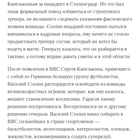
Капелькиным за инцидент в Сталинграде. Но это был
лишь формальный повод избавиться от строптивого
тренера, не желавшего следовать указаниям фактического
хозяина команды. Сталин-младший постоянно пытался
вмешиваться в кадровые вопросы, ему ничего не стоило
продиктовать тренеру состав, который он хотел бы
видеть в матче. Генералу казалось, что он разбирается в
тактике, а потому вправе давать советы и в этой области.
После появления в ВВС Сергея Капелькина, привезшего
с собой из Германии большую группу футболистов,
Василий Сталин распорядился освободить из команды
великовозрастных игроков, которые, как ему казалось,
мешают становлению коллектива. Тарасов такому
решению воспротивился. Воспротивился он и другому
решению генерала. Василий Сталин начал собирать в
ВВС сильнейших в стране спортсменов —
баскетболистов, велогонщиков, ватерполистов, пловцов,
хоккеистов, вознамерившись создать суперклуб,