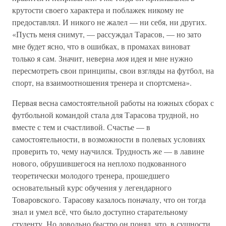
крутости своего характера и поблажек никому не
предоставлял. И никого не жалел — ни себя, ни других.
«Пусть меня снимут, — рассуждал Тарасов, — но зато
мне будет ясно, что в ошибках, в промахах виноват
только я сам. Значит, неверна
моя
идея и мне нужно
пересмотреть свои принципы, свои взгляды на футбол, на
спорт, на взаимоотношения тренера и спортсмена».
Первая весна самостоятельной работы на южных сборах с
футбольной командой стала для Тарасова трудной, но
вместе с тем и счастливой. Счастье — в
самостоятельности, в возможности в полевых условиях
проверить то, чему научился. Трудность же — в лавине
нового, обрушившегося на неплохо подкованного
теоретически молодого тренера, прошедшего
основательный курс обучения у легендарного
Товаровского. Тарасову казалось поначалу, что он тогда
знал и умел всё, что было доступно старательному
студенту. Но довольно быстро он понял, что, в сущности,