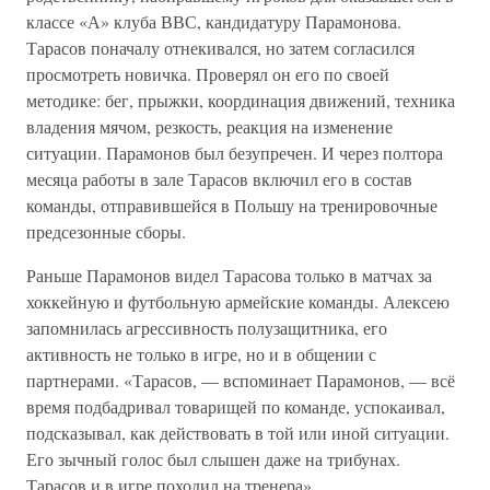
классе «А» клуба ВВС, кандидатуру Парамонова.
Тарасов поначалу отнекивался, но затем согласился
просмотреть новичка. Проверял он его по своей
методике: бег, прыжки, координация движений, техника
владения мячом, резкость, реакция на изменение
ситуации. Парамонов был безупречен. И через полтора
месяца работы в зале Тарасов включил его в состав
команды, отправившейся в Польшу на тренировочные
предсезонные сборы.
Раньше Парамонов видел Тарасова только в матчах за
хоккейную и футбольную армейские команды. Алексею
запомнилась агрессивность полузащитника, его
активность не только в игре, но и в общении с
партнерами. «Тарасов, — вспоминает Парамонов, — всё
время подбадривал товарищей по команде, успокаивал,
подсказывал, как действовать в той или иной ситуации.
Его зычный голос был слышен даже на трибунах.
Тарасов и в игре походил на тренера».