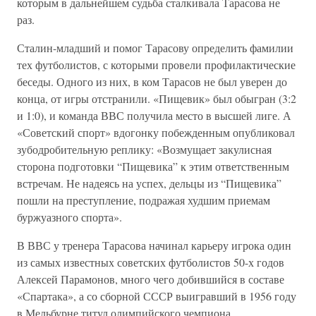
которым в дальнейшем судьба сталкивала Тарасова не
раз.
Сталин-младший и помог Тарасову определить фамилии
тех футболистов, с которыми провели профилактические
беседы. Одного из них, в ком Тарасов не был уверен до
конца, от игры отстранили. «Пищевик» был обыгран (3:2
и 1:0), и команда ВВС получила место в высшей лиге. А
«Советский спорт» вдогонку побежденным опубликовал
зубодробительную реплику: «Возмущает закулисная
сторона подготовки “Пищевика” к этим ответственным
встречам. Не надеясь на успех, дельцы из “Пищевика”
пошли на преступление, подражая худшим приемам
буржуазного спорта».
В ВВС у тренера Тарасова начинал карьеру игрока один
из самых известных советских футболистов 50-х годов
Алексей Парамонов, много чего добившийся в составе
«Спартака», а со сборной СССР выигравший в 1956 году
в Мельбурне титул олимпийского чемпиона.