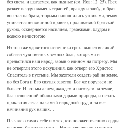
без света, и шатаемся, как пьяные (см. Иов: 12: 25). Грех
разжег всюду пламень страстей, вражду и злобу, и брат
восстал на брата, тюрьмы наполнились узниками, земля
упивается неповинной кровью, проливаемой братской
рукою, оскверняется насилием, грабежами, блудом и
всякою нечистотою.
Из того же ядовитого источника греха вышел великий
соблазн чувственных земных благ, которыми и
прельстился наш народ, забыв о едином на потребу. Мы
не отвергли этого искушения, как отверг его Христос
Спаситель в пустыне. Мы захотели создать рай на земле,
но без Бога и Его святых заветов. Бог же поругаем не
бывает. И вот мы алчем, жаждем и наготуем на земле,
благословенной обильными дарами природы, и печать
проклятия легла на самый народный труд и на все
начинания рук наших…
Плачьте о самих себе и о тех, кто по ожесточению сердца
не имеет благодати слез… Наступающие дни святого