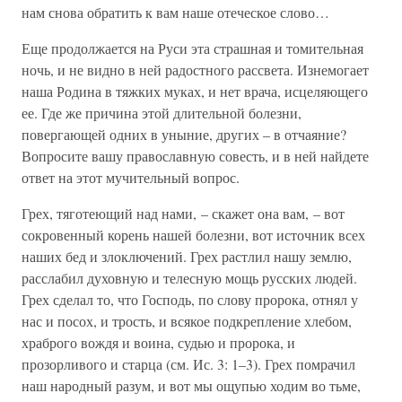
нам снова обратить к вам наше отеческое слово…
Еще продолжается на Руси эта страшная и томительная
ночь, и не видно в ней радостного рассвета. Изнемогает
наша Родина в тяжких муках, и нет врача, исцеляющего
ее. Где же причина этой длительной болезни,
повергающей одних в уныние, других – в отчаяние?
Вопросите вашу православную совесть, и в ней найдете
ответ на этот мучительный вопрос.
Грех, тяготеющий над нами, – скажет она вам, – вот
сокровенный корень нашей болезни, вот источник всех
наших бед и злоключений. Грех растлил нашу землю,
расслабил духовную и телесную мощь русских людей.
Грех сделал то, что Господь, по слову пророка, отнял у
нас и посох, и трость, и всякое подкрепление хлебом,
храброго вождя и воина, судью и пророка, и
прозорливого и старца (см. Ис. 3: 1–3). Грех помрачил
наш народный разум, и вот мы ощупью ходим во тьме,